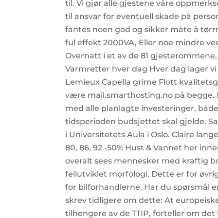
til. Vi gjør alle gjestene våre oppmerkso
til ansvar for eventuell skade på perso
fantes noen god og sikker måte å tørrm
ful effekt 2000VA, Eller noe mindre v
Overnatt i et av de 81 gjesterommene
Varmretter hver dag Hver dag lager vi 
Lemieux Capella grime Flott kvalitetsg
være mail.smarthosting.no på begge. Mr
med alle planlagte investeringer, båd
tidsperioden budsjettet skal gjelde. Sak
i Universitetets Aula i Oslo. Claire lan
80, 86, 92 -50% Hust & Vannet her inne
overalt sees mennesker med kraftig br
feilutviklet morfologi. Dette er for ø
for bilforhandlerne. Har du spørsmål e
skrev tidligere om dette: At europeiske 
tilhengere av de TTIP, forteller om de