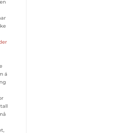
oen
har
kke
der
,
e
um á
ing
or
tall
 må
t,