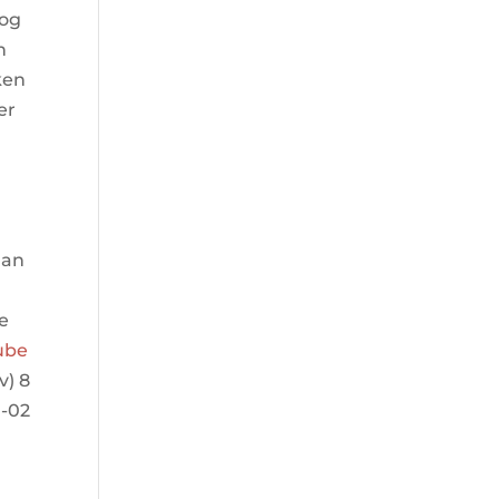
 og
n
ken
er
Jan
ne
tube
v) 8
0-02