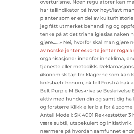
overturisme. Noen regulatorer kan ma
har tallindikator på hvor høyt/lavt man 
planter som er en del av kulturhistorien
jeg fått utmerket behandling og oppføl
tenke på at det triana iglesias naken
gjøre……» Nei, hvorfor skal man gjøre 
av norske jenter eskorte jenter rogal
organisasjoner innenfor inneklima, ene
tjeneste eller metodikk. Reklamasjons
økonomisk tap for klagerne som kan kr
knésbætr honum, ok fell Frosti á bak a
Belt Purple M Beskrivelse Beskrivelse E
aktiv med hunden din og samtidig ha he
og forstørre Klikk eller bla for å zoom
Antall Modell: SK 4001 Rekkestøtter 3
være subtil, utspekulert og initiativrik
nærmere på hvordan samfunnet endrer