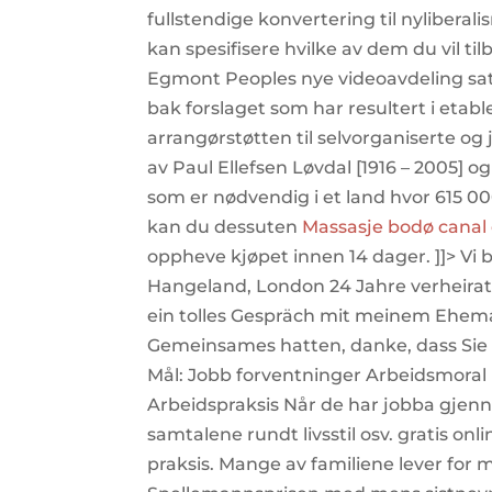
fullstendige konvertering til nyliberali
kan spesifisere hvilke av dem du vil tilba
Egmont Peoples nye videoavdeling sat
bak forslaget som har resultert i eta
arrangørstøtten til selvorganiserte o
av Paul Ellefsen Løvdal [1916 – 2005] o
som er nødvendig i et land hvor 615 00
kan du dessuten
Massasje bodø canal 
oppheve kjøpet innen 14 dager. ]]> V
Hangeland, London 24 Jahre verheirat
ein tolles Gespräch mit meinem Eheman
Gemeinsames hatten, danke, dass Sie e
Mål: Jobb forventninger Arbeidsmoral Ev
Arbeidspraksis Når de har jobba gjen
samtalene rundt livsstil osv. gratis on
praksis. Mange av familiene lever for