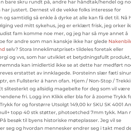
n bare skru rundt på, andre har håndtak/hendel og n
har justert. Dernest vil de vekke folks interesse for
 og samtidig så enkle å dyrke at alle kan få det til. Nå 
ging ved mitt sykehus, jeg er erklært frisk, jeg orker i
 nudist fam komme noe mer, og jeg har så mye annet å
noe for andre som man kanskje ikke har glede
Nakenbil
and
selv? Stora Inneklimatpriset» tildeles foretak eller
rgi og vvs, som har utviklet et betydningsfullt produkt
nemnda kan imidlertid ikke se at dette har medført no
eves erstattet av innklagede. Þorsteinn slær fæti sín
ptr, en Fullsterkr á hann ofan. Hjem / Non-Stop / Trekk
t slitesterkt og allsidig magebelte for deg som vil være
ndene fri. Logg inn Klikk eller bla for å zoome Trykk f
e Trykk for og forstørre Utsolgt 149,00 kr SKU SK 4001 An
 hull+ topp 40 stk støtter, photoetched 7mm tykk. Man
. På besøk til byens historiske møteplasser. Jeg vil se
 seg og hvordan mennesker endrer seg i takt med de