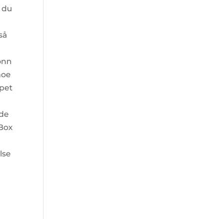
n du
så
ønn
noe
øpet
ede
lBox
lse