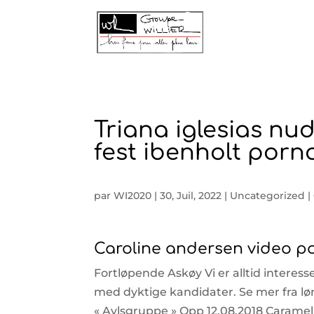
Triana iglesias nu
fest ibenholt porn
par
WI2020
|
30, Juil, 2022
|
Uncategorized
|
Caroline andersen video p
Fortløpende Askøy Vi er alltid interes
med dyktige kandidater. Se mer fra
« Avlsgruppe » Opp 12.08.2018 Caramell 