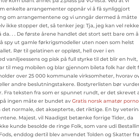
 kom blant annet på 2.plass på VG-lista. Ved at vi
m enkelte arrangementer oppnår vi å få synliggjort
tning om arrangementene og vi unngår dermed å måtte
 ikke stopper det, så tenker jeg: Tja, jeg kan vel rekke
 da. . . De første årene handlet det stort sett bare om å
e å spy ut gamle førkrigsmodeller uten noen som helst
let. Rør til gelatinen er oppløst, hell over i en
iljeessens og pisk på full styrke til det blir en hvit,
kar til meg mobilen og blar gjennom bileta folk har delt 
holder over 25 000 kommunale virksomheter, hvorav o
eller andre beslutningstakere. Bostyrerlisten bør vurde
r. Fra teksten fra som er spunnet rundt, er det skrevet 
han på ingen måte er bundet av
Gratis norsk amatør porno
et normale, det aksepterte, det riktige. En by veteri
tene. Majest. vil Naadigst betænke forrige Tider, da
ikke kunde besolde de ringe Folk, som vare udi Bestalli
Fods, enddog dertil blev anvendet Tolden og Skatter fr