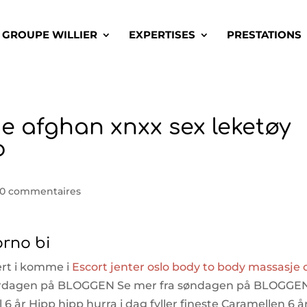
GROUPE WILLIER
EXPERTISES
PRESTATIONS
de afghan xnxx sex leketøy
o
0 commentaires
orno bi
sert i komme i
Escort jenter oslo body to body massasje 
 lørdagen på BLOGGEN Se mer fra søndagen på BLOGGE
6 år Hipp hipp hurra i dag fyller fineste Caramellen 6 år