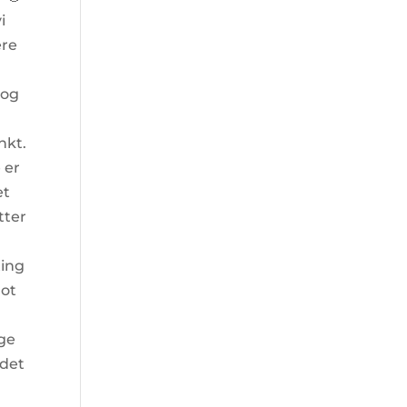
i
ære
 og
nkt.
 er
et
tter
d
ting
lot
ige
 det