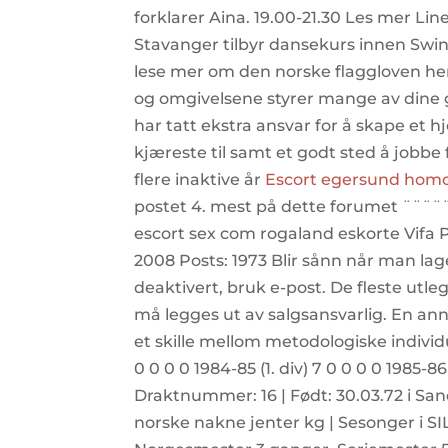
forklarer Aina. 19.00-21.30 Les mer 
Stavanger tilbyr dansekurs innen Swi
lese mer om den norske flaggloven her
og omgivelsene styrer mange av dine g
har tatt ekstra ansvar for å skape et hj
kjæreste til samt et godt sted å jobbe 
flere inaktive år
Escort egersund homos
postet 4. mest på dette forumet ¨¨¨
escort sex com rogaland eskorte Vifa Pe
2008 Posts: 1973 Blir sånn når man lage
deaktivert, bruk e-post. De fleste utl
må legges ut av salgsansvarlig. En ann
et skille mellom metodologiske individua
0 0 0 0 1984-85 (1. div) 7 0 0 0 0 1985-86
Draktnummer: 16 | Født: 30.03.72 i Sa
norske nakne jenter kg | Sesonger i SI