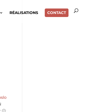
RÉALISATIONS
CONTACT
oslo
N
 🙂