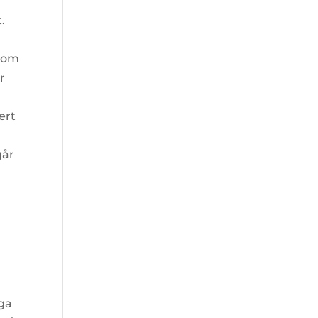
.
e om
r
ært
går
aga