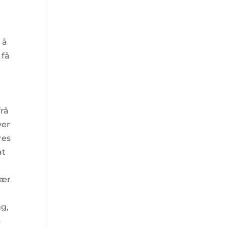
 å
 få
frå
ver
res
at
nær
ng,
a