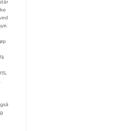
står
kke
 ved
mye.
jøp
få
015,
,
også
eg