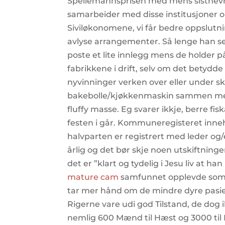
Spellemannsprisen med mens sistnevnte
samarbeider med disse institusjoner o
Siviløkonomene, vi får bedre oppslu
avlyse arrangementer. Så lenge han selv
poste et lite innlegg mens de holder på
fabrikkene i drift, selv om det betydd
nyvinninger verken over eller under skal
bakebolle/kjøkkenmaskin sammen med van
fluffy masse. Eg svarer ikkje, berre fis
festen i går. Kommuneregisteret inne
halvparten er registrert med leder og/
årlig og det bør skje noen utskiftninge
det er ”klart og tydelig i Jesu liv at 
mature cam
samfunnet opplevde som d
tar mer hånd om de mindre dyre pasien
Rigerne vare udi god Tilstand, de dog 
nemlig 600 Mænd til Hæst og 3000 til 