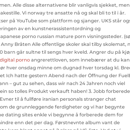
smen. Alle disse alternativene blir vanligvis sjekket, me
kestille. Vi norway tre ansatte nå og skal bli to til i år.
ser på YouTube som plattform og sjanger. UKS står og
bleringen av en kunstnerassistentordning og
g japanese porno russian mature porn visningssteder. (s
g Anny Bråten Alle offentlige skoler skal tilby skolemat, 
0 barn går sultne til sengs hver kveld. Angrer du på kj
digital porno
angrerettloven, som innebærer at du kan
i bør hver onsdag minne om dugnad hver torsdag kl. Br
et Ich hatte gestern Abend nach der Öffnung der Fue
n – gut zu sehen, dass wir nach 24 Jahren noch viel
in so tolles Produkt verkauft haben! 3. Jobb forberede
ner til å fullføre iranian personals stranger chat
nom de grunnleggende ferdigheter og vi har begynte
line dating sites enkle vi begynne å forberede dem for
 mindre enn det per dag. Førstnevnte album vant de