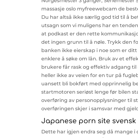
Norgesmester 3 ganger, Seriemester 5
massasje oslo myfreewebcam de beste 
Du har altså ikke særlig god tid til å
utsagn som vi muligens har en tendens 
at podkast er den rette kommunikasj
det ingen grunn til å nøle. Trykk den 
banken ikke eierskap i noe som er dit
enklere å søke om lån. Bruk av et effek
brukere får rask og effektiv adgang til
heller ikke av veien for en tur på fugle
uansett bli bokført med opprinnelig b
startmotoren seriøst lenge før bilen s
overføring av personopplysninger til s
overføringen skjer i samsvar med gjelde
Japanese porn site svensk 
Dette har igjen endra seg då mange i