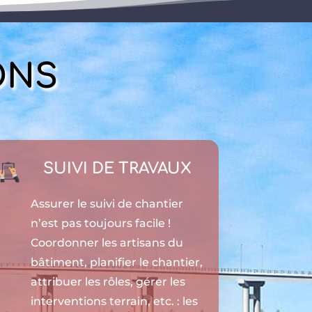
ONS
SUIVI DE TRAVAUX
Assurer le suivi de chantier
n’est pas toujours facile !
Coordonner les artisans du
bâtiment, planifier le chantier,
attribuer les rôles, gérer les
interventions terrain, etc. : les