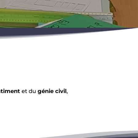
timent
et du
génie civil
,