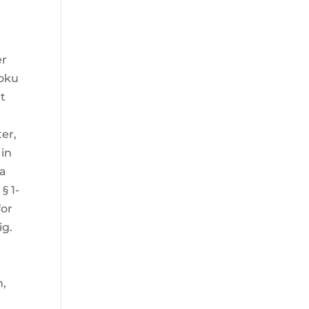
er
zoku
et
ter,
 in
ca
§ 1-
for
ig.
h,