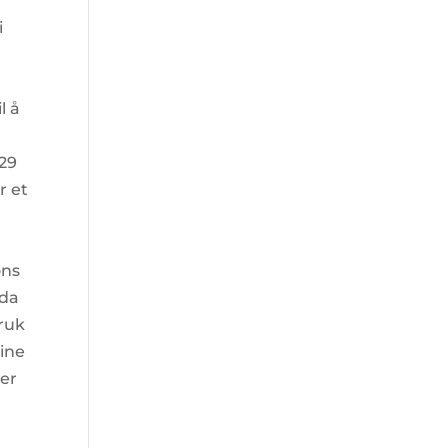
i
l å
-29
r et
ons
ida
eruk
dine
ger