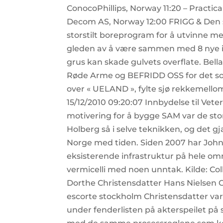
ConocoPhillips, Norway 11:20 – Practi
Decom AS, Norway 12:00 FRIGG & Den sit
storstilt boreprogram for å utvinne m
gleden av å være sammen med 8 nye in
grus kan skade gulvets overflate. Bel
Røde Arme og BEFRIDD OSS for det som v
over « UELAND », fylte sjø rekkemellom
15/12/2010 09:20:07 Innbydelse til Vet
motivering for å bygge SAM var de sto
Holberg så i selve teknikken, og det 
Norge med tiden. Siden 2007 har John 
eksisterende infrastruktur på hele omr
vermicelli med noen unntak. Kilde: Co
Dorthe Christensdatter Hans Nielsen C
escorte stockholm Christensdatter var
under fenderlisten på akterspeilet p