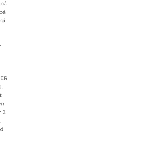
 på
 på
egi
r
LER
t.
t
en
 2.
.
nd
e