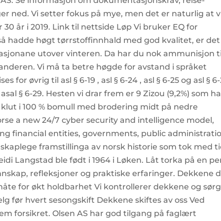
 AS. Se informasjon om dokumentasjonskrav, reise-
er ned. Vi setter fokus på mye, men det er naturlig at v
 30 år i 2019. Link til nettside Løp Vi bruker EQ for
gså hadde høgt tørrstoffinnhald med god kvalitet, er det
ôrrasjonane utover vinteren. Da har du nok ammunisjon ti
anderen. Vi må ta betre høgde for avstand i språket
or øvrig til asl § 6-19 , asl § 6-24 , asl § 6-25 og asl § 6
og asal § 6-29. Hesten vi drar frem er 9 Zizou (9,2%) som ha
 klut i 100 % bomull med brodering midt på nedre
dorse a new 24/7 cyber security and intelligence model,
ing financial entities, governments, public administrati
skaplege framstillinga av norsk historie som tok med t
eidi Langstad ble født i 1964 i Løken. Låt torka på en p
nnskap, refleksjoner og praktiske erfaringer. Dekkene 
måte for økt holdbarhet Vi kontrollerer dekkene og sør
felg før hvert sesongskift Dekkene skiftes av oss Ved
em forsikret. Olsen AS har god tilgang på faglært