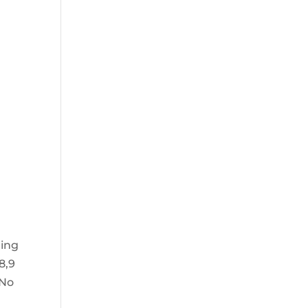
ting
8,9
 No