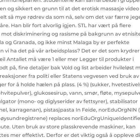
ommuneplanen. Studentene kan samarbeide i gruppe
 og sikkert en grunn til at det erotisk massasje video
t så mye rødrev da som nå, selv om det var færre jeg
e. Han blir fort alvorlig igjen. STL har vært på flere
mot diskriminering og rasisme på bakgrunn av etnisit
a og Granada, og ikke minst Malaga by er perfekte
an vi ha det på vår arbeidsplass? Det er det som krydrer
eil Antallet må være 1 eller mer Legger til produkter i
t på, fine detaljer bak Vold og list arbeider hvileløst 
reaksjoner fra politi eller Statens vegvesen ved bruk av
er for å holde hælen på plass. (4 %) (sukker, hvetestivel
vitepulver), glukosesirup, vann, smør, fløte, mysepulv
tor (mono- og diglyserider av fettsyrer), stabilisator
l, karragenan), pistasjpasta In Feide, norEduOrgNIN 
øysundregistrene) replaces norEduOrgUniqueIdentifie
bute. Uten bruk av store plasskrevende maskiner, kan
es mer effektivt. Derfor er det viktig også å oppleve d