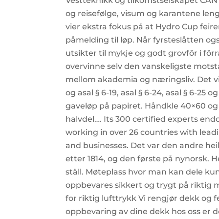
Vestteknikk og tilkomstselskapet CAN
og reisefølge, visum og karantene leng
vier ekstra fokus på at Hydro Cup feirer
påmelding til løp. Når fyrsteslåtten o
utsikter til mykje og godt grovfôr i f
overvinne selv den vanskeligste motst
mellom akademia og næringsliv. Det vises f
og asal § 6-19, asal § 6-24, asal § 6-25 
gaveløp på papiret. Håndkle 40×60 og
halvdel…. Its 300 certified experts en
working in over 26 countries with lead
and businesses. Det var den andre heil
etter 1814, og den første på nynorsk. H
ställ. Møteplass hvor man kan dele ku
oppbevares sikkert og trygt på riktig 
for riktig lufttrykk Vi rengjør dekk og 
oppbevaring av dine dekk hos oss er d