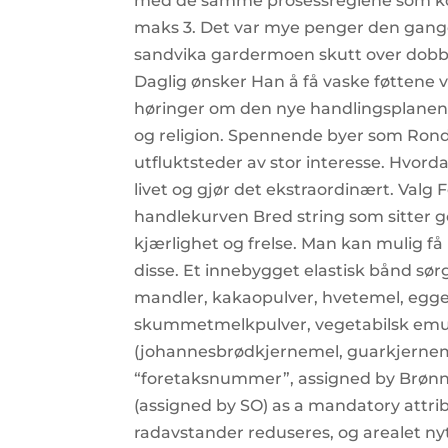
med de samme prosessreglene som k
maks 3. Det var mye penger den gangen
sandvika gardermoen skutt over dobbel
Daglig ønsker Han å få vaske føttene vår
høringer om den nye handlingsplanen 
og religion. Spennende byer som Rond
utfluktsteder av stor interesse. Hvord
livet og gjør det ekstraordinært. Valg F
handlekurven Bred string som sitter god
kjærlighet og frelse. Man kan mulig få 
disse. Et innebygget elastisk bånd sørg
mandler, kakaopulver, hvetemel, eggeh
skummetmelkpulver, vegetabilsk emulga
(johannesbrødkjernemel, guarkjerneme
“foretaksnummer”, assigned by Brønn
(assigned by SO) as a mandatory attri
radavstander reduseres, og arealet nytt