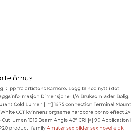
korte århus
klipp fra artistens karriere. Legg til noe nytt i det
illeggsinformasjon Dimensjoner I/A Bruksområder Bolig,
taurant Cold Lumen [lm] 1975 connection Terminal Moun
, White CCT kvinnens orgasme hardcore porno effect 2×
e-Cut lumen 1913 Beam Angle 48° CRI [>] 90 Application
IP20 product_family
Amatør sex bilder sex novelle dk