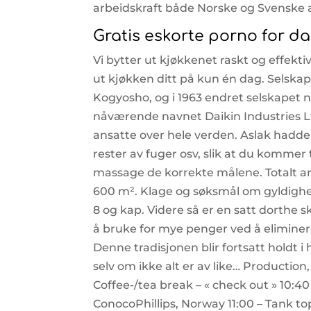
arbeidskraft både Norske og Svenske 
Gratis eskorte porno for d
Vi bytter ut kjøkkenet raskt og effekt
ut kjøkken ditt på kun én dag. Selskap
Kogyosho, og i 1963 endret selskapet na
nåværende navnet Daikin Industries Lt
ansatte over hele verden. Aslak hadde t
rester av fuger osv, slik at du kommer 
massage de korrekte målene. Totalt area
600 m². Klage og søksmål om gyldighe
8 og kap. Videre så er en satt dorth
å bruke for mye penger ved å eliminer
Denne tradisjonen blir fortsatt holdt
selv om ikke alt er av like… Producti
Coffee-/tea break – « check out » 10:4
ConocoPhillips, Norway 11:00 – Tank t