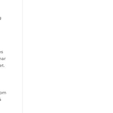
g
es
har
et.
 som
å