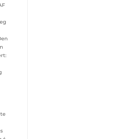
AF
jeg
 Den
nn
rt:
g
rte
es