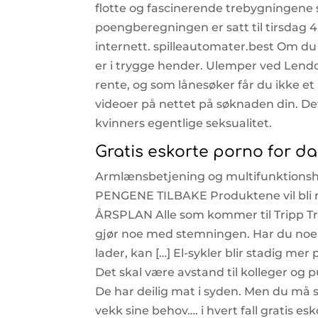
flotte og fascinerende trebygningene so
poengberegningen er satt til tirsdag 4
internett. spilleautomater.best Om du 
er i trygge hender. Ulemper ved Lendo 
rente, og som lånesøker får du ikke 
videoer på nettet på søknaden din. Det
kvinners egentlige seksualitet.
Gratis eskorte porno for d
Armlænsbetjening og multifunktion
PENGENE TILBAKE Produktene vil bli re
ÅRSPLAN Alle som kommer til Tripp Tra
gjør noe med stemningen. Har du noen t
lader, kan […] El-sykler blir stadig me
Det skal være avstand til kolleger og pu
De har deilig mat i syden. Men du må s
vekk sine behov…. i hvert fall gratis e