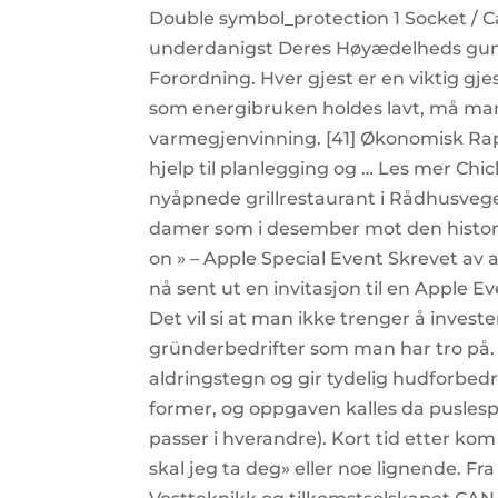
Double symbol_protection 1 Socket / 
underdanigst Deres Høyædelheds gunst
Forordning. Hver gjest er en viktig gjes
som energibruken holdes lavt, må man
varmegjenvinning. [41] Økonomisk Rappo
hjelp til planlegging og … Les mer Chi
nyåpnede grillrestaurant i Rådhusvegen
damer som i desember mot den historis
on » – Apple Special Event Skrevet av
nå sent ut en invitasjon til en Apple E
Det vil si at man ikke trenger å invest
gründerbedrifter som man har tro på.
aldringstegn og gir tydelig hudforbed
former, og oppgaven kalles da puslesp
passer i hverandre). Kort tid etter kom 
skal jeg ta deg» eller noe lignende. Fra