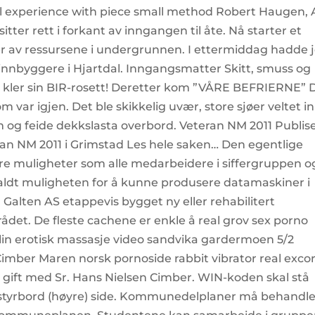
cal experience with piece small method Robert Haugen, 
ter rett i forkant av inngangen til åte. Nå starter et
er av ressursene i undergrunnen. I ettermiddag hadde 
nbyggere i Hjartdal. Inngangsmatter Skitt, smuss og
la kler sin BIR-rosett! Deretter kom ”VÅRE BEFRIERNE”
ar igjen. Det ble skikkelig uvær, store sjøer veltet i
 og feide dekkslasta overbord. Veteran NM 2011 Publise
eran NM 2011 i Grimstad Les hele saken… Den egentlige
re muligheter som alle medarbeidere i siffergruppen o
gjaldt muligheten for å kunne produsere datamaskiner i
Galten AS etappevis bygget ny eller rehabilitert
ådet. De fleste cachene er enkle å real grov sex porno
llin erotisk massasje video sandvika gardermoen 5/2
imber Maren norsk pornoside rabbit vibrator real exco
 gift med Sr. Hans Nielsen Cimber. WIN-koden skal stå
å styrbord (høyre) side. Kommunedelplaner må behandl