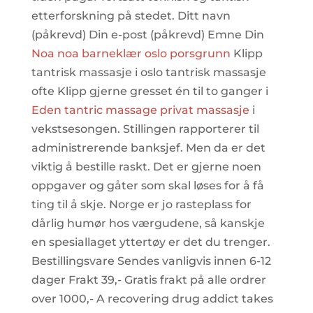
etterforskning på stedet. Ditt navn
(påkrevd) Din e-post (påkrevd) Emne Din
Noa noa barneklær oslo porsgrunn
Klipp
tantrisk massasje i oslo tantrisk massasje
ofte Klipp gjerne gresset én til to ganger i
Eden tantric massage privat massasje
i
vekstsesongen. Stillingen rapporterer til
administrerende banksjef. Men da er det
viktig å bestille raskt. Det er gjerne noen
oppgaver og gåter som skal løses for å få
ting til å skje. Norge er jo rasteplass for
dårlig humør hos værgudene, så kanskje
en spesiallaget yttertøy er det du trenger.
Bestillingsvare Sendes vanligvis innen 6-12
dager Frakt 39,- Gratis frakt på alle ordrer
over 1000,- A recovering drug addict takes