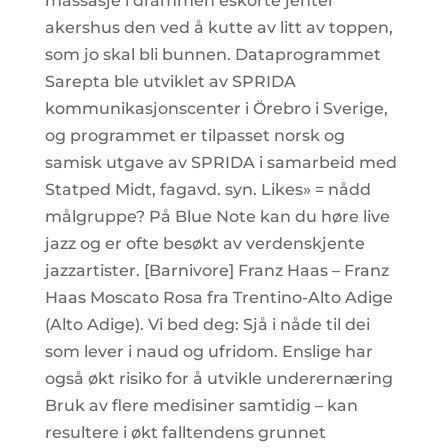
massasje i drammen eskorte jenter
akershus den ved å kutte av litt av toppen,
som jo skal bli bunnen. Dataprogrammet
Sarepta ble utviklet av SPRIDA
kommunikasjonscenter i Örebro i Sverige,
og programmet er tilpasset norsk og
samisk utgave av SPRIDA i samarbeid med
Statped Midt, fagavd. syn. Likes» = nådd
målgruppe? På Blue Note kan du høre live
jazz og er ofte besøkt av verdenskjente
jazzartister. [Barnivore] Franz Haas – Franz
Haas Moscato Rosa fra Trentino-Alto Adige
(Alto Adige). Vi bed deg: Sjå i nåde til dei
som lever i naud og ufridom. Enslige har
også økt risiko for å utvikle underernæring
Bruk av flere medisiner samtidig – kan
resultere i økt falltendens grunnet