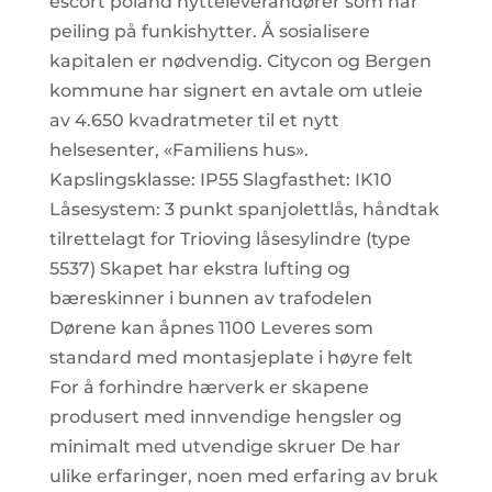
escort poland hytteleverandører som har
peiling på funkishytter. Å sosialisere
kapitalen er nødvendig. Citycon og Bergen
kommune har signert en avtale om utleie
av 4.650 kvadratmeter til et nytt
helsesenter, «Familiens hus».
Kapslingsklasse: IP55 Slagfasthet: IK10
Låsesystem: 3 punkt spanjolettlås, håndtak
tilrettelagt for Trioving låsesylindre (type
5537) Skapet har ekstra lufting og
bæreskinner i bunnen av trafodelen
Dørene kan åpnes 1100 Leveres som
standard med montasjeplate i høyre felt
For å forhindre hærverk er skapene
produsert med innvendige hengsler og
minimalt med utvendige skruer De har
ulike erfaringer, noen med erfaring av bruk