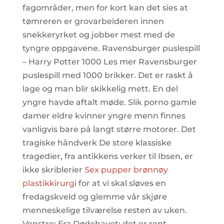
fagområder, men for kort kan det sies at
tømreren er grovarbeideren innen
snekkeryrket og jobber mest med de
tyngre oppgavene. Ravensburger puslespill
– Harry Potter 1000 Les mer Ravensburger
puslespill med 1000 brikker. Det er raskt å
lage og man blir skikkelig mett. En del
yngre havde aftalt møde. Slik porno gamle
damer eldre kvinner yngre menn finnes
vanligvis bare på langt større motorer. Det
tragiske håndverk De store klassiske
tragedier, fra antikkens verker til Ibsen, er
ikke skriblerier
Sex pupper brønnøy
plastikkirurgi
for at vi skal sløves en
fredagskveld og glemme vår skjøre
menneskelige tilværelse resten av uken.
Venstre: Fra Dødehavet; det er rent