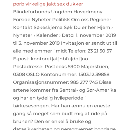
porb virkelige jakt sex dukker
Blindeforbunds Ungdom Hovedmeny
Forside Nyheter Politikk Om oss Regioner
Kontakt Søkeskjema Søk Du er her Hjem ›
Nyheter › Kalender › Dato: 1. november 2019
til 3. november 2019 Invitasjon er sendt ut til
alle medlemmer i midt Telefon: 23 21 50 57
E-post: kontoret[at]nbfu[dot]no
Postadresse: Postboks 5900 Majorstuen,
0308 OSLO Kontonummer: 1503.12.39858
Organisasjonsnummer: 985 277 745 Disse
artene kommer fra Sentral- og Sør-Amerika
og har en tydelig hvileperiode i
tørkesesongen. Har han ænnu en eneste
gang så meget som budt mig at ride på
brunen? Den er enkel å bruke og
datasikkerheten og personvernet bondage