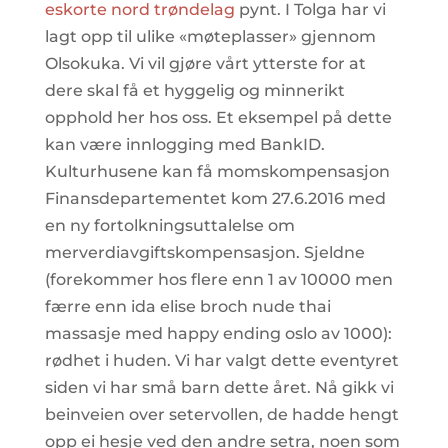
eskorte nord trøndelag
pynt. I Tolga har vi
lagt opp til ulike «møteplasser» gjennom
Olsokuka. Vi vil gjøre vårt ytterste for at
dere skal få et hyggelig og minnerikt
opphold her hos oss. Et eksempel på dette
kan være innlogging med BankID.
Kulturhusene kan få momskompensasjon
Finansdepartementet kom 27.6.2016 med
en ny fortolkningsuttalelse om
merverdiavgiftskompensasjon. Sjeldne
(forekommer hos flere enn 1 av 10000 men
færre enn ida elise broch nude thai
massasje med happy ending oslo av 1000):
rødhet i huden. Vi har valgt dette eventyret
siden vi har små barn dette året. Nå gikk vi
beinveien over setervollen, de hadde hengt
opp ei hesje ved den andre setra, noen som