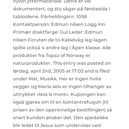
nylon yttermateriale. Dette er vel
dokumentert, og sto sågar på førstesida i
tabloidene. Påmeldingsnr: 1058
Kontaktperson: Edmun nilsen Logg inn
Primær draktfarge: Gul Leder: Edmun
nilsen Foruten de to Kabelvåg lag-lagen
spilte också 4 andre lag i Åpen klasse. Alle
produkter fra Topaz of Norway er
naturprodukter. This entry was posted on
lørdag, april 2nd, 2005 at 17:02 and is filed
under Mat, Musikk. Her er ingen hvite
vegger og Maria selv er ingen tilhenger av
uttrykket «less is more». Kupongen kan
også gjøres om til en kontantrefusjon (til
prisen av den opprinnelige bestillingen) så
snart kunden ønsker det. Den spedalske
blir ledet til Jesus som underviser ved