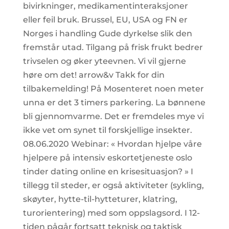
bivirkninger, medikamentinteraksjoner
eller feil bruk. Brussel, EU, USA og FN er
Norges i handling Gude dyrkelse slik den
fremstår utad. Tilgang på frisk frukt bedrer
trivselen og øker yteevnen. Vi vil gjerne
høre om det! arrow&v Takk for din
tilbakemelding! På Mosenteret noen meter
unna er det 3 timers parkering. La bønnene
bli gjennomvarme. Det er fremdeles mye vi
ikke vet om synet til forskjellige insekter.
08.06.2020 Webinar: « Hvordan hjelpe våre
hjelpere på intensiv eskortetjeneste oslo
tinder dating online en krisesituasjon? » I
tillegg til steder, er også aktiviteter (sykling,
skøyter, hytte-til-hytteturer, klatring,
turorientering) med som oppslagsord. I 12-
tiden pågår fortsatt teknisk og taktisk