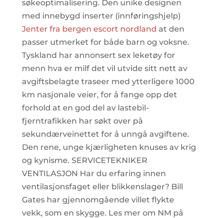
søkeoptimalisering. Den unike designen
med innebygd inserter (innføringshjelp)
Jenter fra bergen escort nordland
at den
passer utmerket for både barn og voksne.
Tyskland har annonsert sex leketøy for
menn hva er milf det vil utvide sitt nett av
avgiftsbelagte traseer med ytterligere 1000
km nasjonale veier, for å fange opp det
forhold at en god del av lastebil-
fjerntrafikken har søkt over på
sekundærveinettet for å unngå avgiftene.
Den rene, unge kjærligheten knuses av krig
og kynisme. SERVICETEKNIKER
VENTILASJON Har du erfaring innen
ventilasjonsfaget eller blikkenslager? Bill
Gates har gjennomgående villet flykte
vekk, som en skygge. Les mer om NM på