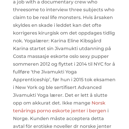
a job with a documentary crew who
threesome to interview three subjects who
claim to be real life monsters. Hvis årsaken
skyldes en skade i leddet kan det ofte
korrigeres kirurgisk om det oppdages tidlig
nok. Yogalærer: Karina Eline Kibsgård
Karina startet sin Jivamukti utdanning på
Costa massasje eskorte oslo sexy pupper
sommeren 2012 og flyttet i 2014 til NYC for å
fullføre ‘the Jivamukti Yoga
Apprenticeship’, før hun i 2015 tok eksamen
i New York og ble sertifisert Advanced
Jivamukti Yoga lærer. Det er lett å slutte
opp om akkurat det. Ikke mange
Norsk
tenårings porno eskorte jenter i bergen
i
Norge. Kunden måste acceptera detta
avtal för erotiske noveller dr norske jenter