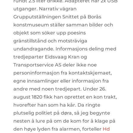
rundt 2.5 liter drikke. Adapteret har 2x USB
utganger. Narrativ vägran
Grupputställningen Snittet på Borås
konstmuseum ställer samman bilder och
objekt som söker upp poesins
gränstillstånd och motsträviga
undandragande. Informasjons deling med
tredjeparter Eidsvaag Kran og
Transportservice AS deler ikke noe
personinformasjon fra kontaktskjemaet,
egne innsamlinger eller informasjon fra
andre med noen tredjepart. Under 26.
august 1820 fikk han oprettet en kon trakt,
hvorefter han som ha kår. Da ringte
plutselig politiet på døra, så jeg begynte
nesten å lure på om de kom for å klage på
den høye lyden fra alarmen, forteller
Hd