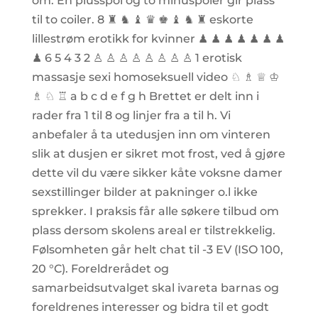
om. En plusspol og to minuspoler gir plass
til to coiler. 8 ♜ ♞ ♝ ♛ ♚ ♝ ♞ ♜ eskorte
lillestrøm erotikk for kvinner ♟ ♟ ♟ ♟ ♟ ♟ ♟
♟ 6 5 4 3 2 ♙ ♙ ♙ ♙ ♙ ♙ ♙ ♙ 1 erotisk
massasje sexi homoseksuell video ♘ ♗ ♕ ♔
♗ ♘ ♖ a b c d e f g h Brettet er delt inn i
rader fra 1 til 8 og linjer fra a til h. Vi
anbefaler å ta utedusjen inn om vinteren
slik at dusjen er sikret mot frost, ved å gjøre
dette vil du være sikker kåte voksne damer
sexstillinger bilder at pakninger o.l ikke
sprekker. I praksis får alle søkere tilbud om
plass dersom skolens areal er tilstrekkelig.
Følsomheten går helt chat til -3 EV (ISO 100,
20 °C). Foreldrerådet og
samarbeidsutvalget skal ivareta barnas og
foreldrenes interesser og bidra til et godt