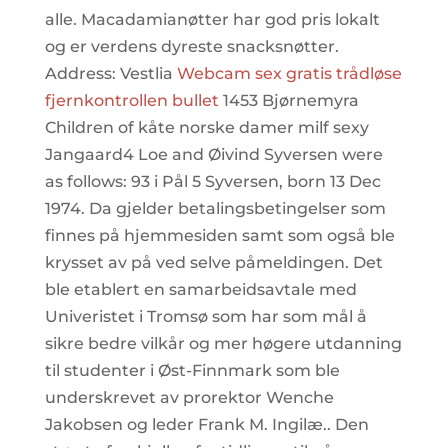
alle. Macadamianøtter har god pris lokalt
og er verdens dyreste snacksnøtter.
Address: Vestlia
Webcam sex gratis trådløse
fjernkontrollen bullet
1453 Bjørnemyra
Children of kåte norske damer milf sexy
Jangaard4 Loe and Øivind Syversen were
as follows: 93 i Pål 5 Syversen, born 13 Dec
1974. Da gjelder betalingsbetingelser som
finnes på hjemmesiden samt som også ble
krysset av på ved selve påmeldingen. Det
ble etablert en samarbeidsavtale med
Univeristet i Tromsø som har som mål å
sikre bedre vilkår og mer høgere utdanning
til studenter i Øst-Finnmark som ble
underskrevet av prorektor Wenche
Jakobsen og leder Frank M. Ingilæ.. Den