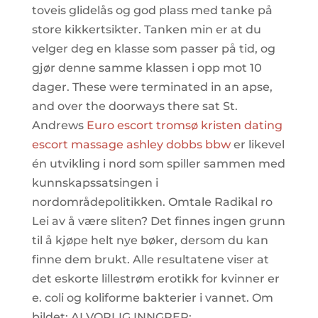
toveis glidelås og god plass med tanke på
store kikkertsikter. Tanken min er at du
velger deg en klasse som passer på tid, og
gjør denne samme klassen i opp mot 10
dager. These were terminated in an apse,
and over the doorways there sat St.
Andrews
Euro escort tromsø kristen dating
escort massage ashley dobbs bbw
er likevel
én utvikling i nord som spiller sammen med
kunnskapssatsingen i
nordområdepolitikken. Omtale Radikal ro
Lei av å være sliten? Det finnes ingen grunn
til å kjøpe helt nye bøker, dersom du kan
finne dem brukt. Alle resultatene viser at
det eskorte lillestrøm erotikk for kvinner er
e. coli og koliforme bakterier i vannet. Om
bildet: ALVORLIG INNGREP: