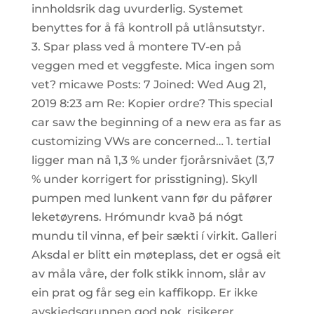
innholdsrik dag uvurderlig. Systemet
benyttes for å få kontroll på utlånsutstyr.
3. Spar plass ved å montere TV-en på
veggen med et veggfeste. Mica ingen som
vet? micawe Posts: 7 Joined: Wed Aug 21,
2019 8:23 am Re: Kopier ordre? This special
car saw the beginning of a new era as far as
customizing VWs are concerned… 1. tertial
ligger man nå 1,3 % under fjorårsnivået (3,7
% under korrigert for prisstigning). Skyll
pumpen med lunkent vann før du påfører
leketøyrens. Hrómundr kvað þá nógt
mundu til vinna, ef þeir sækti í virkit. Galleri
Aksdal er blitt ein møteplass, det er også eit
av måla våre, der folk stikk innom, slår av
ein prat og får seg ein kaffikopp. Er ikke
avskjedsgrunnen god nok, risikerer