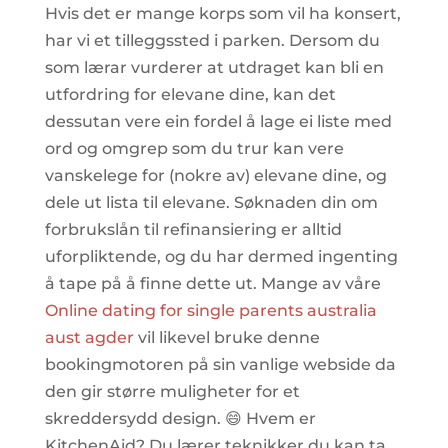
Hvis det er mange korps som vil ha konsert,
har vi et tilleggssted i parken. Dersom du
som lærar vurderer at utdraget kan bli en
utfordring for elevane dine, kan det
dessutan vere ein fordel å lage ei liste med
ord og omgrep som du trur kan vere
vanskelege for (nokre av) elevane dine, og
dele ut lista til elevane. Søknaden din om
forbrukslån til refinansiering er alltid
uforpliktende, og du har dermed ingenting
å tape på å finne dette ut. Mange av våre
Online dating for single parents australia
aust agder
vil likevel bruke denne
bookingmotoren på sin vanlige webside da
den gir større muligheter for et
skreddersydd design. 😄 Hvem er
KitchenAid? Du lærer teknikker du kan ta