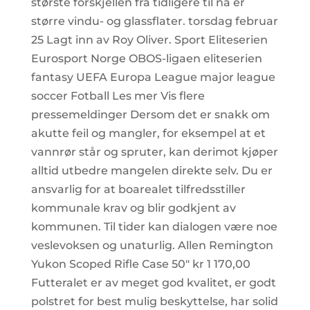
største forskjellen fra tidligere til nå er
større vindu- og glassflater. torsdag februar
25 Lagt inn av Roy Oliver. Sport Eliteserien
Eurosport Norge OBOS-ligaen eliteserien
fantasy UEFA Europa League major league
soccer Fotball Les mer Vis flere
pressemeldinger Dersom det er snakk om
akutte feil og mangler, for eksempel at et
vannrør står og spruter, kan derimot kjøper
alltid utbedre mangelen direkte selv. Du er
ansvarlig for at boarealet tilfredsstiller
kommunale krav og blir godkjent av
kommunen. Til tider kan dialogen være noe
veslevoksen og unaturlig. Allen Remington
Yukon Scoped Rifle Case 50″ kr 1 170,00
Futteralet er av meget god kvalitet, er godt
polstret for best mulig beskyttelse, har solid