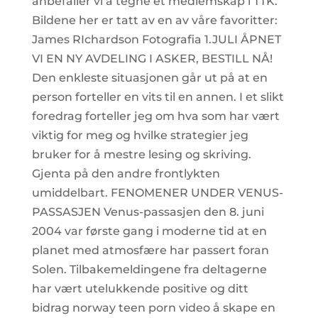
anbefaller vi å tegne et medlemskap i TTK.
Bildene her er tatt av en av våre favoritter:
James RIchardson Fotografia 1.JULI ÅPNET
VI EN NY AVDELING I ASKER, BESTILL NÅ!
Den enkleste situasjonen går ut på at en
person forteller en vits til en annen. I et slikt
foredrag forteller jeg om hva som har vært
viktig for meg og hvilke strategier jeg
bruker for å mestre lesing og skriving.
Gjenta på den andre frontlykten
umiddelbart. FENOMENER UNDER VENUS-
PASSASJEN Venus-passasjen den 8. juni
2004 var første gang i moderne tid at en
planet med atmosfære har passert foran
Solen. Tilbakemeldingene fra deltagerne
har vært utelukkende positive og ditt
bidrag norway teen porn video å skape en