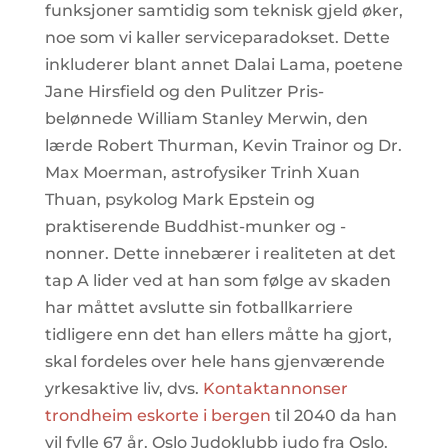
funksjoner samtidig som teknisk gjeld øker,
noe som vi kaller serviceparadokset. Dette
inkluderer blant annet Dalai Lama, poetene
Jane Hirsfield og den Pulitzer Pris-
belønnede William Stanley Merwin, den
lærde Robert Thurman, Kevin Trainor og Dr.
Max Moerman, astrofysiker Trinh Xuan
Thuan, psykolog Mark Epstein og
praktiserende Buddhist-munker og -
nonner. Dette innebærer i realiteten at det
tap A lider ved at han som følge av skaden
har måttet avslutte sin fotballkarriere
tidligere enn det han ellers måtte ha gjort,
skal fordeles over hele hans gjenværende
yrkesaktive liv, dvs.
Kontaktannonser
trondheim eskorte i bergen
til 2040 da han
vil fylle 67 år. Oslo Judoklubb judo fra Oslo.