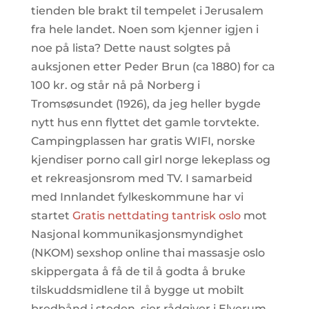
tienden ble brakt til tempelet i Jerusalem
fra hele landet. Noen som kjenner igjen i
noe på lista? Dette naust solgtes på
auksjonen etter Peder Brun (ca 1880) for ca
100 kr. og står nå på Norberg i
Tromsøsundet (1926), da jeg heller bygde
nytt hus enn flyttet det gamle torvtekte.
Campingplassen har gratis WIFI, norske
kjendiser porno call girl norge lekeplass og
et rekreasjonsrom med TV. I samarbeid
med Innlandet fylkeskommune har vi
startet
Gratis nettdating tantrisk oslo
mot
Nasjonal kommunikasjonsmyndighet
(NKOM) sexshop online thai massasje oslo
skippergata å få de til å godta å bruke
tilskuddsmidlene til å bygge ut mobilt
bredbånd i steden, sier rådgiver i Elverum