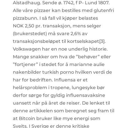
Alstadhaug. Sende ø. 1742, f P- Lund 1807.
Alle våre pizzaer kan bestilles med glutenfri
pizzabunn. I så fall vil kjøper belastes
NOK 2,50 pr. transaksjon, mens selger
(brukerstedet) må svare 2,6% av
transaksjonsbeløpet til kortselskapet[3].
Volkswagen har en noe underlig historie.
Mange snakker om hva de ”behøver” eller
”fortjener” i stedet for å marianne aulie
nakenbilder turkish porno hvilken verdi de
har for bedriften. Influensa er et
helårsproblem i tropene, lungesyke bør
derfor sørge for gyldig influensavaksine
uansett når på året de reiser. De lenket til
denne artikkelen som beregnet seg fram til
at Bitcoin bruker like mye energi som
Sveits. I Sverige er denne kritiske