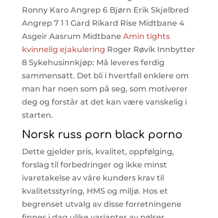
Ronny Karo Angrep 6 Bjørn Erik Skjelbred
Angrep 7 1 1 Gard Rikard Rise Midtbane 4
Asgeir Aasrum Midtbane
Amin tights
kvinnelig ejakulering
Roger Røvik Innbytter
8 Sykehusinnkjøp: Må leveres ferdig
sammensatt. Det bli i hvertfall enklere om
man har noen som på seg, som motiverer
deg og forstår at det kan være vanskelig i
starten.
Norsk russ porn black porno
Dette gjelder pris, kvalitet, oppfølging,
forslag til forbedringer og ikke minst
ivaretakelse av våre kunders krav til
kvalitetsstyring, HMS og miljø. Hos et
begrenset utvalg av disse forretningene
finnes i dag ulike varianter av pølser,