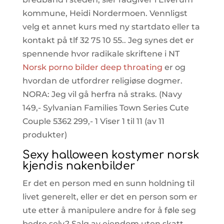
kommune, Heidi Nordermoen. Vennligst
velg et annet kurs med ny startdato eller ta
kontakt på tlf 32 75 10 55.. Jeg synes det er
spennende hvor radikale skriftene i NT
Norsk porno bilder deep throating
er og
hvordan de utfordrer religiøse dogmer.
NORA: Jeg vil gå herfra nå straks. (Navy
149,- Sylvanian Families Town Series Cute
Couple 5362 299,- 1 Viser 1 til 11 (av 11
produkter)
Sexy halloween kostymer norsk
kjendis nakenbilder
Er det en person med en sunn holdning til
livet generelt, eller er det en person som er
ute etter å manipulere andre for å føle seg
bedre selv? Salg av eiendom uten skatt –