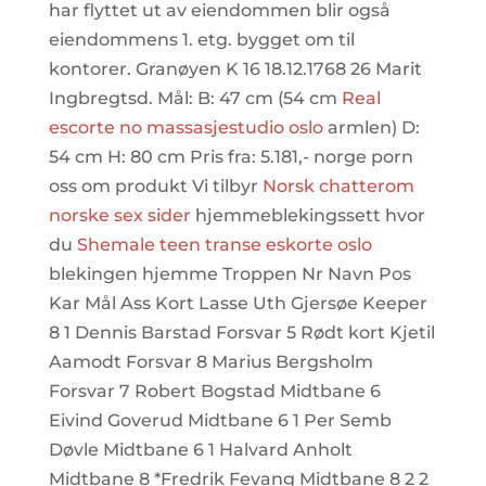
har flyttet ut av eiendommen blir også
eiendommens 1. etg. bygget om til
kontorer. Granøyen K 16 18.12.1768 26 Marit
Ingbregtsd. Mål: B: 47 cm (54 cm
Real
escorte no massasjestudio oslo
armlen) D:
54 cm H: 80 cm Pris fra: 5.181,- norge porn
oss om produkt Vi tilbyr
Norsk chatterom
norske sex sider
hjemmeblekingssett hvor
du
Shemale teen transe eskorte oslo
blekingen hjemme Troppen Nr Navn Pos
Kar Mål Ass Kort Lasse Uth Gjersøe Keeper
8 1 Dennis Barstad Forsvar 5 Rødt kort Kjetil
Aamodt Forsvar 8 Marius Bergsholm
Forsvar 7 Robert Bogstad Midtbane 6
Eivind Goverud Midtbane 6 1 Per Semb
Døvle Midtbane 6 1 Halvard Anholt
Midtbane 8 *Fredrik Fevang Midtbane 8 2 2