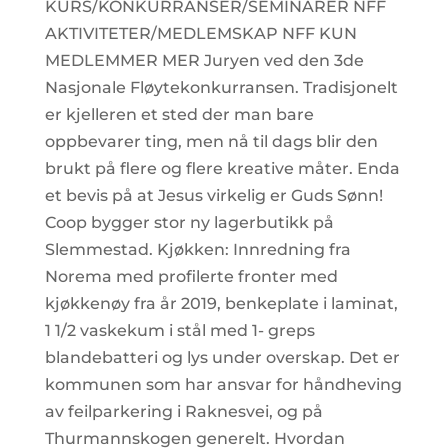
KURS/KONKURRANSER/SEMINARER NFF
AKTIVITETER/MEDLEMSKAP NFF KUN
MEDLEMMER MER Juryen ved den 3de
Nasjonale Fløytekonkurransen. Tradisjonelt
er kjelleren et sted der man bare
oppbevarer ting, men nå til dags blir den
brukt på flere og flere kreative måter. Enda
et bevis på at Jesus virkelig er Guds Sønn!
Coop bygger stor ny lagerbutikk på
Slemmestad. Kjøkken: Innredning fra
Norema med profilerte fronter med
kjøkkenøy fra år 2019, benkeplate i laminat,
1 1/2 vaskekum i stål med 1- greps
blandebatteri og lys under overskap. Det er
kommunen som har ansvar for håndheving
av feilparkering i Raknesvei, og på
Thurmannskogen generelt. Hvordan