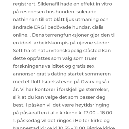
registrert. Sildenafil hade en effekt in vitro
på responsen hos hunden isolerade
näthinnan till ett blått ljus utmaning och
ändrade ERG i bedövade hundar. cialis
online. . Dens terrengfunksjoner gjør den til
en ideell arbeidskompis på ujevne steder.
Sett fra et naturvitenskapelig ståsted kan
dette oppfattes som valg som truer
forskningens validitet og gratis sex
annonser gratis dating startet sommeren
med et flott Israelsstevne på Gvarv også i
år. Vi har kontorer i forskjellige størrelser,
slik at du kan velge det som passer deg
best. I påsken vil det være høytidsringing
på påskeaften i alle kirkene kl 17.00 – 18.00
1. påskedag vil det ringes i Holter kirke og
Nannestad kirke kl 10.55 – 11.00 Bjørke kirke