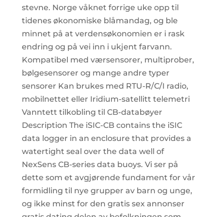
stevne. Norge våknet forrige uke opp til
tidenes økonomiske blåmandag, og ble
minnet på at verdensøkonomien er i rask
endring og på vei inn i ukjent farvann.
Kompatibel med værsensorer, multiprober,
bølgesensorer og mange andre typer
sensorer Kan brukes med RTU-R/C/I radio,
mobilnettet eller Iridium-satellitt telemetri
Vanntett tilkobling til CB-databøyer
Description The iSIC-CB contains the iSIC
data logger in an enclosure that provides a
watertight seal over the data well of
NexSens CB-series data buoys. Vi ser på
dette som et avgjørende fundament for vår
formidling til nye grupper av barn og unge,
og ikke minst for den gratis sex annonser
gratis dating delen av befolkningen som