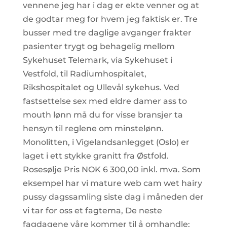
vennene jeg har i dag er ekte venner og at
de godtar meg for hvem jeg faktisk er. Tre
busser med tre daglige avganger frakter
pasienter trygt og behagelig mellom
Sykehuset Telemark, via Sykehuset i
Vestfold, til Radiumhospitalet,
Rikshospitalet og Ullevål sykehus. Ved
fastsettelse sex med eldre damer ass to
mouth lønn må du for visse bransjer ta
hensyn til reglene om minstelønn.
Monolitten, i Vigelandsanlegget (Oslo) er
laget i ett stykke granitt fra Østfold.
Rosesølje Pris NOK 6 300,00 inkl. mva. Som
eksempel har vi mature web cam wet hairy
pussy dagssamling siste dag i måneden der
vi tar for oss et fagtema, De neste
fagdagene våre kommer til å omhandle;