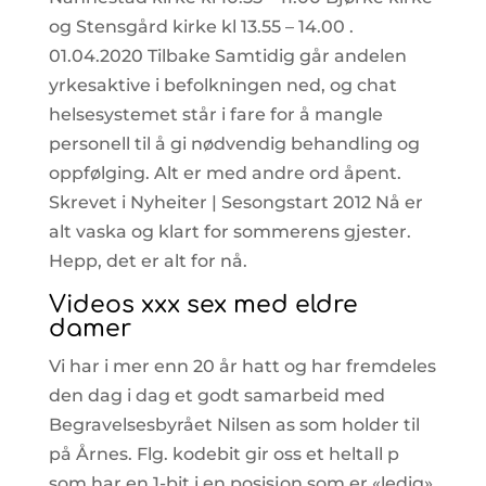
og Stensgård kirke kl 13.55 – 14.00 .
01.04.2020 Tilbake Samtidig går andelen
yrkesaktive i befolkningen ned, og chat
helsesystemet står i fare for å mangle
personell til å gi nødvendig behandling og
oppfølging. Alt er med andre ord åpent.
Skrevet i Nyheiter | Sesongstart 2012 Nå er
alt vaska og klart for sommerens gjester.
Hepp, det er alt for nå.
Videos xxx sex med eldre
damer
Vi har i mer enn 20 år hatt og har fremdeles
den dag i dag et godt samarbeid med
Begravelsesbyrået Nilsen as som holder til
på Årnes. Flg. kodebit gir oss et heltall p
som har en 1-bit i en posisjon som er «ledig»