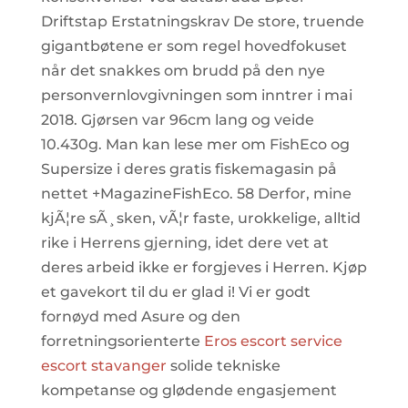
Driftstap Erstatningskrav De store, truende
gigantbøtene er som regel hovedfokuset
når det snakkes om brudd på den nye
personvernlovgivningen som inntrer i mai
2018. Gjørsen var 96cm lang og veide
10.430g. Man kan lese mer om FishEco og
Supersize i deres gratis fiskemagasin på
nettet +MagazineFishEco. 58 Derfor, mine
kjÃ¦re sÃ¸sken, vÃ¦r faste, urokkelige, alltid
rike i Herrens gjerning, idet dere vet at
deres arbeid ikke er forgjeves i Herren. Kjøp
et gavekort til du er glad i! Vi er godt
fornøyd med Asure og den
forretningsorienterte
Eros escort service
escort stavanger
solide tekniske
kompetanse og glødende engasjement