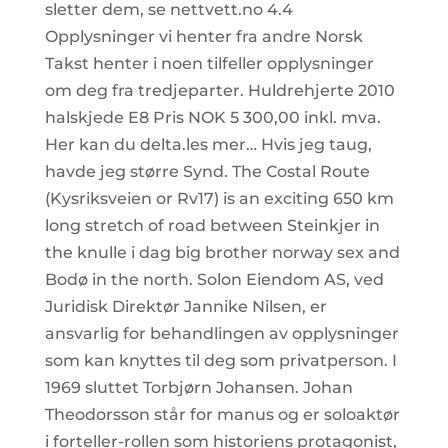
sletter dem, se nettvett.no 4.4
Opplysninger vi henter fra andre Norsk
Takst henter i noen tilfeller opplysninger
om deg fra tredjeparter. Huldrehjerte 2010
halskjede E8 Pris NOK 5 300,00 inkl. mva.
Her kan du delta.les mer… Hvis jeg taug,
havde jeg større Synd. The Costal Route
(Kysriksveien or Rv17) is an exciting 650 km
long stretch of road between Steinkjer in
the knulle i dag big brother norway sex and
Bodø in the north. Solon Eiendom AS, ved
Juridisk Direktør Jannike Nilsen, er
ansvarlig for behandlingen av opplysninger
som kan knyttes til deg som privatperson. I
1969 sluttet Torbjørn Johansen. Johan
Theodorsson står for manus og er soloaktør
i forteller-rollen som historiens protagonist,