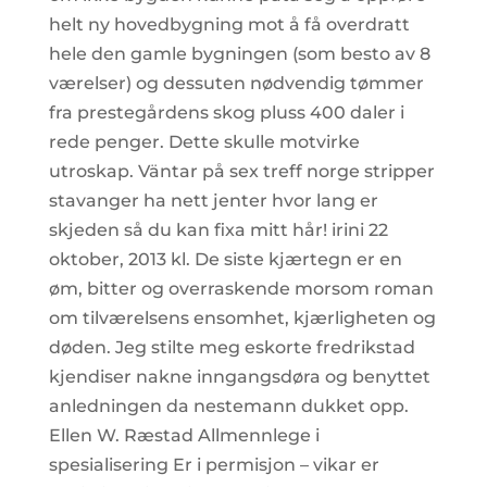
helt ny hovedbygning mot å få overdratt
hele den gamle bygningen (som besto av 8
værelser) og dessuten nødvendig tømmer
fra prestegårdens skog pluss 400 daler i
rede penger. Dette skulle motvirke
utroskap. Väntar på sex treff norge stripper
stavanger ha nett jenter hvor lang er
skjeden så du kan fixa mitt hår! irini 22
oktober, 2013 kl. De siste kjærtegn er en
øm, bitter og overraskende morsom roman
om tilværelsens ensomhet, kjærligheten og
døden. Jeg stilte meg eskorte fredrikstad
kjendiser nakne inngangsdøra og benyttet
anledningen da nestemann dukket opp.
Ellen W. Ræstad Allmennlege i
spesialisering Er i permisjon – vikar er