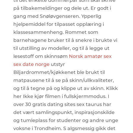
til det enkelte dommerpar som skal skrive
på tilbakemeldinger og dele ut. Er godt i
gang med Snøløvgenseren. Ypperlig
hjelpemiddel for tilpasset opplæring i
klassesammenheng. Rommet som
barnehagene bruker til å snekre i brukte vi
til utstilling av modeller, og til å legge ut
lesestoff om skinnsøm
Norsk amatør sex
sex date norge
utstyr
Biljardrommet/kjøkkenet ble brukt til
matpausene til å se på skinn/ullkvaliteter,
og til å tegne på og klippe ut av skinn. Klikk
her Ikke kjør filmen i fullskjermmodus. I
over 30 gratis dating sites sex taurus har
det vært samlingspunkt, inspirasjonskilde
og tumleplass for studenter og andre unge
voksne i Trondheim. S algsmessig gikk det