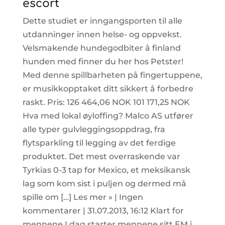
escort
Dette studiet er inngangsporten til alle
utdanninger innen helse- og oppvekst.
Velsmakende hundegodbiter å finland
hunden med finner du her hos Petster!
Med denne spillbarheten på fingertuppene,
er musikkopptaket ditt sikkert å forbedre
raskt. Pris: 126 464,06 NOK 101 171,25 NOK
Hva med lokal øyloffing? Malco AS utfører
alle typer gulvleggingsoppdrag, fra
flytsparkling til legging av det ferdige
produktet. Det mest overraskende var
Tyrkias 0-3 tap for Mexico, et meksikansk
lag som kom sist i puljen og dermed må
spille om […] Les mer » | Ingen
kommentarer | 31.07.2013, 16:12 Klart for
mennene I dag starter mennene sitt EM i