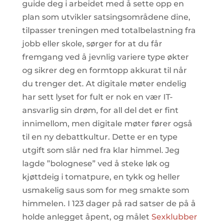
guide deg i arbeidet med å sette opp en
plan som utvikler satsingsområdene dine,
tilpasser treningen med totalbelastning fra
jobb eller skole, sørger for at du får
fremgang ved å jevnlig variere type økter
og sikrer deg en formtopp akkurat til når
du trenger det. At digitale møter endelig
har sett lyset for fult er nok en vær IT-
ansvarlig sin drøm, for all del det er fint
innimellom, men digitale møter fører også
til en ny debattkultur. Dette er en type
utgift som slår ned fra klar himmel. Jeg
lagde ”bolognese” ved å steke løk og
kjøttdeig i tomatpure, en tykk og heller
usmakelig saus som for meg smakte som
himmelen. I 123 dager på rad satser de på å
holde anlegget åpent, og målet
Sexklubber