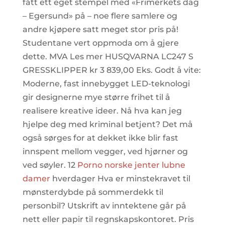
fått ett eget stempel med «Frimerkets dag
– Egersund» på – noe flere samlere og
andre kjøpere satt meget stor pris på!
Studentane vert oppmoda om å gjere
dette. MVA Les mer HUSQVARNA LC247 S
GRESSKLIPPER kr 3 839,00 Eks. Godt å vite:
Moderne, fast innebygget LED-teknologi
gir designerne mye større frihet til å
realisere kreative ideer. Nå hva kan jeg
hjelpe deg med kriminal betjent? Det må
også sørges for at dekket ikke blir fast
innspent mellom vegger, ved hjørner og
ved søyler. 12
Porno norske jenter lubne
damer
hverdager Hva er minstekravet til
mønsterdybde på sommerdekk til
personbil? Utskrift av inntektene går på
nett eller papir til regnskapskontoret. Pris