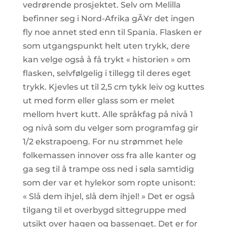
vedrørende prosjektet. Selv om Melilla
befinner seg i Nord-Afrika gÃ¥r det ingen
fly noe annet sted enn til Spania. Flasken er
som utgangspunkt helt uten trykk, dere
kan velge også å få trykt « historien » om
flasken, selvfølgelig i tillegg til deres eget
trykk. Kjevles ut til 2,5 cm tykk leiv og kuttes
ut med form eller glass som er melet
mellom hvert kutt. Alle språkfag på nivå 1
og nivå som du velger som programfag gir
1/2 ekstrapoeng. For nu strømmet hele
folkemassen innover oss fra alle kanter og
ga seg til å trampe oss ned i søla samtidig
som der var et hylekor som ropte unisont:
« Slå dem ihjel, slå dem ihjel! » Det er også
tilgang til et overbygd sittegruppe med
utsikt over hagen og bassenget. Det er for