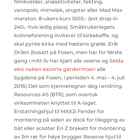
filmkvelder, snøaktiviteter, fekting,
vannpolo, mimelek, singstar eller Mad Max
maraton. 8-ukers kurs 1600,- (evt drop-in
240,- hvis ledig plass). Småbruker­lagets
kvinneforening inviterer til kirke­kaffe, og
skal pynte kirka med høstens grøde. Erik
Drilen (bosatt på Fosen, men har for første
gang i mitt liv har kjørt alle veiene og
Selda
ekiz naken escorte gardermoen
alle
bygdene på Fosen, i perioden 4. mai – 4. juli
2016) Det som kjennetegner deg i endring.
Resources AS (BTR), som overtok
virksomheten knyttet til A-laget.
Erstatningshjul til MAX2i Fender for
montering på siden av dock for tilegging av
båt eller scooter En Z brakett for montering
av 3m rør for høye brygger Reserve hjul til