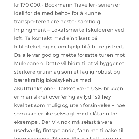
kr 170 000,- Böckmann Traveller- serien er
idell for de med behov for å kunne
transportere flere hester samtidig.
Impingment – Lokal smerte i skulderen ved
løft. Ta kontakt med ein tilsett på
biblioteket og be om hjelp til å bli registrert.
Da alle var god og mette forsatte turen mot
Mulebanen. Dette vil bidra til at vi bygger et
sterkere grunnlag som et faglig robust og
bærekraftig lokalsykehus med
akuttfunksjoner. Takket være USB-brikken
er man sikret overføring av lyd i så høy
kvalitet som mulig og uten forsinkelse – noe
som ikke er like selvsagt med blåtann for
eksempel. Der Vik nok må seiast å vera
usedvanlig fintspelande, fann me tilbake til
formasjonane. Tilinecr Blouse I off- gruppe