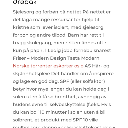
drøbak
Sjelesorg og forbøn på nettet På nettet er
det laga mange ressursar for hjelp til
kristne som lever isolert, med sjelesorg,
forbøn og andre tilbod. Barn har rett til
trygg skolegang, men retten finnes ofte
kun på papir. 1 Ledig jobb fornebu snarest
Frisør – Modern Design Tasta Modern
Norske torrenter eskorter oslo
AS Hår- og
skjønnhetspleie Det handler om å inspirere
og lage en god dag. SPF (eller solfaktor)
betyr hvor mye lenger du kan holde deg i
solen uten å få solbrenthet, avhengig av
hudens evne til selvbeskyttelse (f.eks. Hvis
du kan bo i 10 minutter i solen uten å bli
solbrent, et produkt med SPF 10 ville
multiplisere denne « selvbeskyttelsestiden »