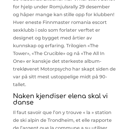
for hjelp under Romjulsrally 29 desember
og håper mange kan stille opp for klubben!
Hver eneste Finnmaster romania escort
sexklubb i oslo som forlater verftet er
designet og bygget med årtier av
kunnskap og erfaring. Trilogien «The
Tower», «The Crucible» og nå «The All In
One» er kanskje det sterkeste album-
trekløveret Motorpsycho har skapt siden de
var på sitt mest ustoppelige midt på 90-
tallet.
Naken kjendiser elena skal vi
danse
Il faut savoir que l’on y trouve « la » station
de ski alpin de Trondheim, et elle rapporte
de l’argent que la commune a su utiliser