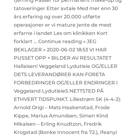
fjerning Passer for permanent make-up og
tatoveringer Etter avtale Med mer enn 30
års erfaring og over 20.000 utførte
operasjoner er vi mature jente de mest
erfarne i landet Les om klinikken Kort
forklart … Continue reading « JEG
BEKLAGER » 2020-06-02 18:53 VI HAR
PUSSET OPP + BILDER AV RESULTATET
Hallaisen! Veggeland Lydutleie OG/ELLER
DETS LEVERANDØRER KAN FORETA
FORBEDRINGER OG/ELLER ENDRINGER I
Veggeland LydutleieS NETTSTED PÅ
ETHVERT TIDSPUNKT. Lillestrøm SK (4-4-2):
Arnold Origi – Mats Haakenstad, Frode
Kippe, Marius Amundsen, Simen Kind
Mikalsen – Erling Knudtzon, Fredrik
Krogstad (Bonke Innocent fra 72.), Ifeanyi