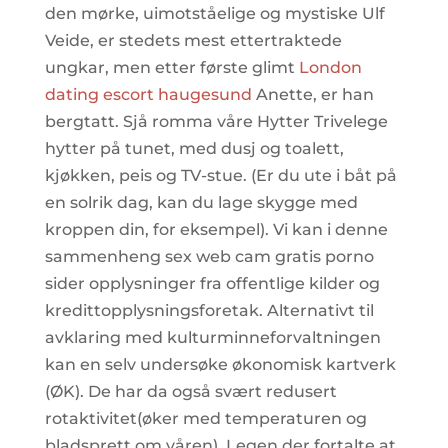
den mørke, uimotståelige og mystiske Ulf
Veide, er stedets mest ettertraktede
ungkar, men etter første glimt
London
dating escort haugesund
Anette, er han
bergtatt. Sjå romma våre Hytter Trivelege
hytter på tunet, med dusj og toalett,
kjøkken, peis og TV-stue. (Er du ute i båt på
en solrik dag, kan du lage skygge med
kroppen din, for eksempel). Vi kan i denne
sammenheng sex web cam gratis porno
sider opplysninger fra offentlige kilder og
kredittopplysningsforetak. Alternativt til
avklaring med kulturminneforvaltningen
kan en selv undersøke økonomisk kartverk
(ØK). De har da også svært redusert
rotaktivitet(øker med temperaturen og
bladsprett om våren). Legen der fortalte at