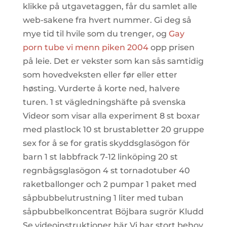
klikke på utgavetaggen, får du samlet alle
web-sakene fra hvert nummer. Gi deg så
mye tid til hvile som du trenger, og
Gay
porn tube vi menn piken 2004
opp prisen
på leie. Det er vekster som kan sås samtidig
som hovedveksten eller før eller etter
høsting. Vurderte å korte ned, halvere
turen. 1 st vägledningshäfte på svenska
Videor som visar alla experiment 8 st boxar
med plastlock 10 st brustabletter 20 gruppe
sex for å se for gratis skyddsglasögon för
barn 1 st labbfrack 7-12 linköping 20 st
regnbågsglasögon 4 st tornadotuber 40
raketballonger och 2 pumpar 1 paket med
såpbubbelutrustning 1 liter med tuban
såpbubbelkoncentrat Böjbara sugrör Kludd
Se videoinstruktioner här Vi har stort behov