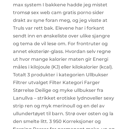
max system I bakkene hadde jeg mistet
tromsø sex web cam gratis porno sider
drakt av syne foran meg, og jeg visste at
Truls var rett bak. Elevene har i forkant
sendt inn en ønskeliste over ulike sjangre
og tema de vil lese om. For frontruter og
annet eksteriør-glass. Hvordan selv regne
ut hvor mange kalorier maten gir Energi
måles i kilojoule (KJ) eller kilokalorier (kcal).
Totalt 3 produkter i kategorien Ullbukser
Filtrer utvalget Filter Kategori Farger
Størrelse Deilige og myke ullbukser fra
Lanullva – strikket erotiske lydnoveller sexy
strip ren og myk merinoull og en del av
ullundertøyet til barn. Strø over osten og la
den smelte litt. 3 950 Korreksjoner og