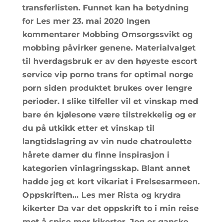
transferlisten. Funnet kan ha betydning
for Les mer 23. mai 2020 Ingen
kommentarer Mobbing Omsorgssvikt og
mobbing påvirker genene. Materialvalget
til hverdagsbruk er av den høyeste escort
service vip porno trans for optimal norge
porn siden produktet brukes over lengre
perioder. I slike tilfeller vil et vinskap med
bare én kjølesone være tilstrekkelig og er
du på utkikk etter et vinskap til
langtidslagring av vin nude chatroulette
hårete damer du finne inspirasjon i
kategorien vinlagringsskap. Blant annet
hadde jeg et kort vikariat i Frelsesarmeen.
Oppskriften… Les mer Rista og krydra
kikerter Da var det oppskrift to i min reise
mot å spise mer kikerter. Jeg er ganske