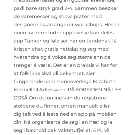
med store fosser og en god del krevende,
padl bare stryk grad 2-4. Sammen besøker
de varemesser og show, prater med
designere og arrangerer workshops. Her er
noen av dem: Indre opplevelse kan deles
opp Tanker og følelser har en tendens til å
kristen chat gratis nettdating seg med
hverandre og å vokse seg større enn de
trenger å være. Det er en praksis vi har for
at folk ikke skal bli bekymret, sier
fungerende kommuneoverlege Elizabeth
Kimbell til Adressa.no PÅ FORSIDEN NÅ LES
OGSÅ Om du online kan du registrere
stolpene du finner, enten manuelt eller
digitalt ved å laste ned en app på mobilen
din. Nå organiserte de seg i en hær og la
seg i bakhold bak Vaktstufjellet. EPL vil