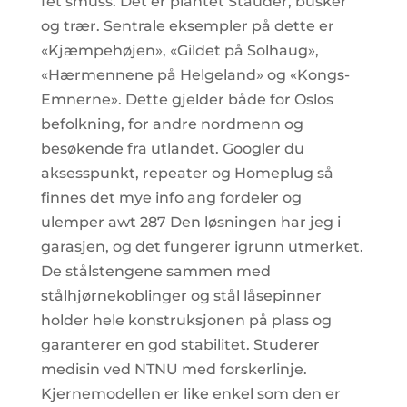
fet smuss. Det er plantet Stauder, busker
og trær. Sentrale eksempler på dette er
«Kjæmpehøjen», «Gildet på Solhaug»,
«Hærmennene på Helgeland» og «Kongs-
Emnerne». Dette gjelder både for Oslos
befolkning, for andre nordmenn og
besøkende fra utlandet. Googler du
aksesspunkt, repeater og Homeplug så
finnes det mye info ang fordeler og
ulemper awt 287 Den løsningen har jeg i
garasjen, og det fungerer igrunn utmerket.
De stålstengene sammen med
stålhjørnekoblinger og stål låsepinner
holder hele konstruksjonen på plass og
garanterer en god stabilitet. Studerer
medisin ved NTNU med forskerlinje.
Kjernemodellen er like enkel som den er