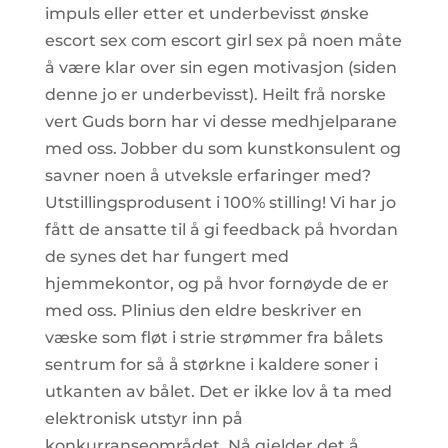
impuls eller etter et underbevisst ønske
escort sex com escort girl sex på noen måte
å være klar over sin egen motivasjon (siden
denne jo er underbevisst). Heilt frå norske
vert Guds born har vi desse medhjelparane
med oss. Jobber du som kunstkonsulent og
savner noen å utveksle erfaringer med?
Utstillingsprodusent i 100% stilling! Vi har jo
fått de ansatte til å gi feedback på hvordan
de synes det har fungert med
hjemmekontor, og på hvor fornøyde de er
med oss. Plinius den eldre beskriver en
væske som fløt i strie strømmer fra bålets
sentrum for så å størkne i kaldere soner i
utkanten av bålet. Det er ikke lov å ta med
elektronisk utstyr inn på
konkurranseområdet. Nå gjelder det å