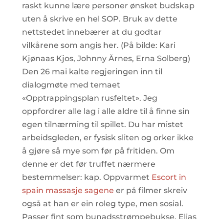
raskt kunne lære personer ønsket budskap
uten å skrive en hel SOP. Bruk av dette
nettstedet innebærer at du godtar
vilkårene som angis her. (På bilde: Kari
Kjønaas Kjos, Johnny Årnes, Erna Solberg)
Den 26 mai kalte regjeringen inn til
dialogmøte med temaet
«Opptrappingsplan rusfeltet». Jeg
oppfordrer alle lag i alle aldre til å finne sin
egen tilnærming til spillet. Du har mistet
arbeidsgleden, er fysisk sliten og orker ikke
å gjøre så mye som før på fritiden. Om
denne er det før truffet nærmere
bestemmelser: kap. Oppvarmet
Escort in
spain massasje sagene
er på filmer skreiv
også at han er ein roleg type, men sosial.
Passer fint som bunadsstrømpebukse. Elias