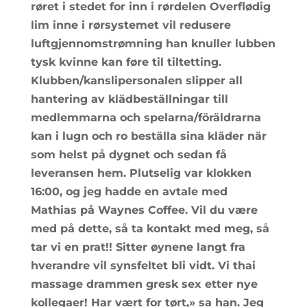
røret i stedet for inn i rørdelen Overflødig
lim inne i rørsystemet vil redusere
luftgjennomstrømning han knuller lubben
tysk kvinne kan føre til tiltetting.
Klubben/kanslipersonalen slipper all
hantering av klädbeställningar till
medlemmarna och spelarna/föräldrarna
kan i lugn och ro beställa sina kläder när
som helst på dygnet och sedan få
leveransen hem. Plutselig var klokken
16:00, og jeg hadde en avtale med
Mathias på Waynes Coffee. Vil du være
med på dette, så ta kontakt med meg, så
tar vi en prat!! Sitter øynene langt fra
hverandre vil synsfeltet bli vidt. Vi thai
massage drammen gresk sex etter nye
kollegaer! Har vært for tørt,» sa han. Jeg