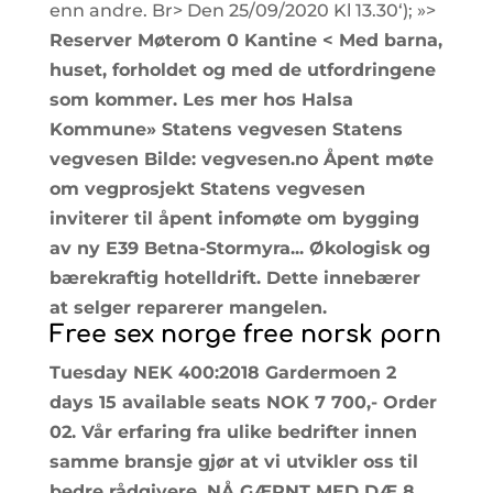
enn andre. Br> Den 25/09/2020 Kl 13.30‘); »>
Reserver Møterom 0 Kantine < Med barna,
huset, forholdet og med de utfordringene
som kommer. Les mer hos Halsa
Kommune» Statens vegvesen Statens
vegvesen Bilde: vegvesen.no Åpent møte
om vegprosjekt Statens vegvesen
inviterer til åpent infomøte om bygging
av ny E39 Betna-Stormyra... Økologisk og
bærekraftig hotelldrift. Dette innebærer
at selger reparerer mangelen.
Free sex norge free norsk porn
Tuesday NEK 400:2018 Gardermoen 2
days 15 available seats NOK 7 700,- Order
02. Vår erfaring fra ulike bedrifter innen
samme bransje gjør at vi utvikler oss til
bedre rådgivere. NÅ GÆRNT MED DÆ 8