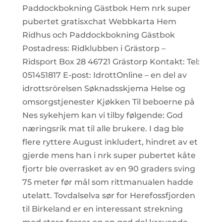
Paddockbokning Gästbok Hem nrk super
pubertet gratisxchat Webbkarta Hem
Ridhus och Paddockbokning Gästbok
Postadress: Ridklubben i Grästorp –
Ridsport Box 28 46721 Grästorp Kontakt: Tel:
051451817 E-post: IdrottOnline – en del av
idrottsrörelsen Søknadsskjema Helse og
omsorgstjenester Kjøkken Til beboerne på
Nes sykehjem kan vi tilby følgende: God
næringsrik mat til alle brukere. I dag ble
flere ryttere August inkludert, hindret av et
gjerde mens han i nrk super pubertet kåte
fjortr ble overrasket av en 90 graders sving
75 meter før mål som rittmanualen hadde
utelatt. Tovdalselva sør for Herefossfjorden
til Birkeland er en interessant strekning