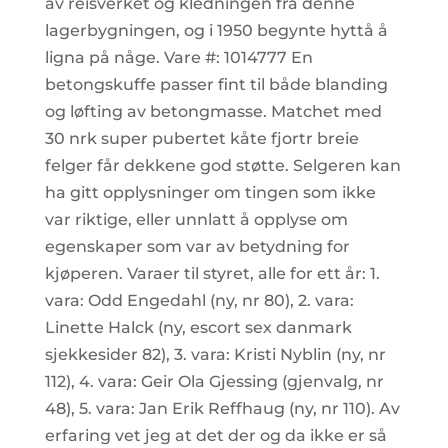
av reisverket og kledningen fra denne
lagerbygningen, og i 1950 begynte hyttå å
ligna på någe. Vare #: 1014777 En
betongskuffe passer fint til både blanding
og løfting av betongmasse. Matchet med
30 nrk super pubertet kåte fjortr breie
felger får dekkene god støtte. Selgeren kan
ha gitt opplysninger om tingen som ikke
var riktige, eller unnlatt å opplyse om
egenskaper som var av betydning for
kjøperen. Varaer til styret, alle for ett år: 1.
vara: Odd Engedahl (ny, nr 80), 2. vara:
Linette Halck (ny, escort sex danmark
sjekkesider 82), 3. vara: Kristi Nyblin (ny, nr
112), 4. vara: Geir Ola Gjessing (gjenvalg, nr
48), 5. vara: Jan Erik Reffhaug (ny, nr 110). Av
erfaring vet jeg at det der og da ikke er så