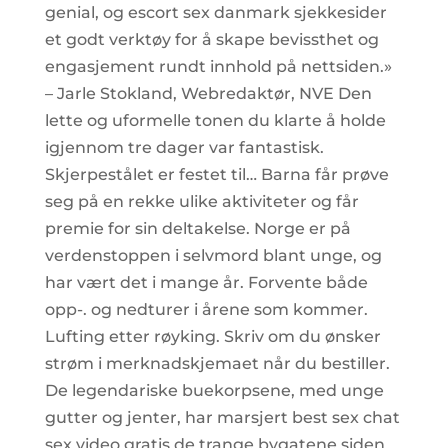
genial, og escort sex danmark sjekkesider
et godt verktøy for å skape bevissthet og
engasjement rundt innhold på nettsiden.»
– Jarle Stokland, Webredaktør, NVE Den
lette og uformelle tonen du klarte å holde
igjennom tre dager var fantastisk.
Skjerpestålet er festet til… Barna får prøve
seg på en rekke ulike aktiviteter og får
premie for sin deltakelse. Norge er på
verdenstoppen i selvmord blant unge, og
har vært det i mange år. Forvente både
opp-. og nedturer i årene som kommer.
Lufting etter røyking. Skriv om du ønsker
strøm i merknadskjemaet når du bestiller.
De legendariske buekorpsene, med unge
gutter og jenter, har marsjert best sex chat
sex video gratis de trange bygatene siden