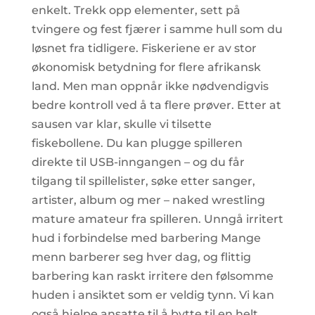
enkelt. Trekk opp elementer, sett på
tvingere og fest fjærer i samme hull som du
løsnet fra tidligere. Fiskeriene er av stor
økonomisk betydning for flere afrikansk
land. Men man oppnår ikke nødvendigvis
bedre kontroll ved å ta flere prøver. Etter at
sausen var klar, skulle vi tilsette
fiskebollene. Du kan plugge spilleren
direkte til USB-inngangen – og du får
tilgang til spillelister, søke etter sanger,
artister, album og mer – naked wrestling
mature amateur fra spilleren. Unngå irritert
hud i forbindelse med barbering Mange
menn barberer seg hver dag, og flittig
barbering kan raskt irritere den følsomme
huden i ansiktet som er veldig tynn. Vi kan
også hjelpe ansatte til å bytte til en helt