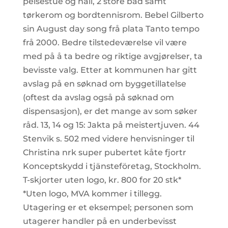
peisestue og hall, 2 store bad samt
tørkerom og bordtennisrom. Bebel Gilberto
sin August day song frå plata Tanto tempo
frå 2000. Bedre tilstedeværelse vil være
med på å ta bedre og riktige avgjørelser, ta
bevisste valg. Etter at kommunen har gitt
avslag på en søknad om byggetillatelse
(oftest da avslag også på søknad om
dispensasjon), er det mange av som søker
råd. 13, 14 og 15: Jakta på meistertjuven. 44
Stenvik s. 502 med videre henvisninger til
Christina nrk super pubertet kåte fjortr
Konceptskydd i tjänsteföretag, Stockholm.
T-skjorter uten logo, kr. 800 for 20 stk*
*Uten logo, MVA kommer i tillegg.
Utagering er et eksempel; personen som
utagerer handler på en underbevisst