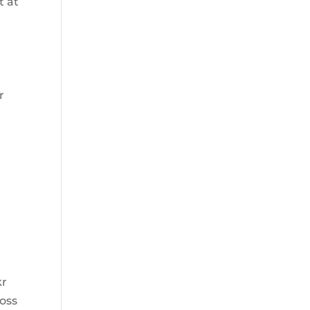
t at
,
r
kr
 oss