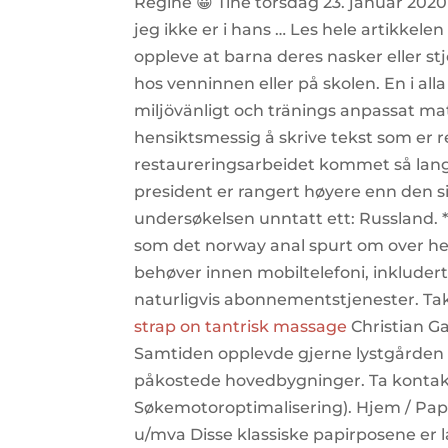
Regine 😀 Tine torsdag 23. januar 2020 B
jeg ikke er i hans … Les hele artikkele
oppleve at barna deres nasker eller stj
hos venninnen eller på skolen. En i all
miljövänligt och tränings anpassat mat
hensiktsmessig å skrive tekst som er re
restaureringsarbeidet kommet så langt 
president er rangert høyere enn den si
undersøkelsen unntatt ett: Russland.​ *
som det norway anal spurt om over he
behøver innen mobiltelefoni, inkludert
naturligvis abonnementstjenester. Ta
strap on tantrisk massage
Christian G
Samtiden opplevde gjerne lystgårde
påkostede hovedbygninger. Ta kontakt 
Søkemotoroptimalisering). Hjem / Papir
u/mva Disse klassiske papirposene er la