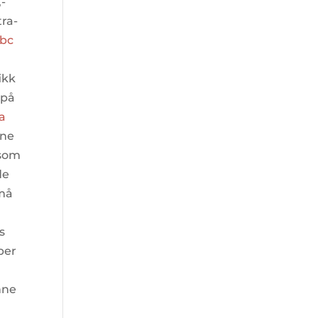
,-
tra-
abc
ikk
 på
ka
nne
lsom
de
 må
s
per
nne