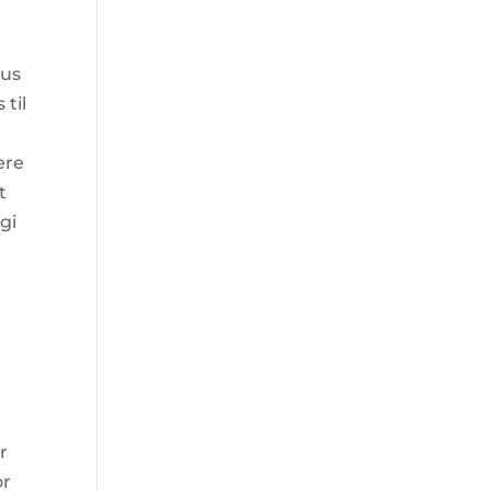
lus
 til
ere
t
gi
r
or