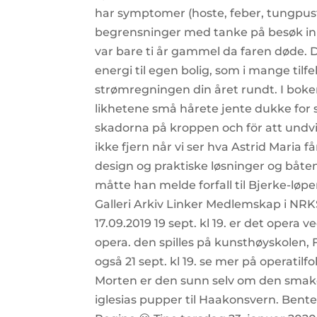
har symptomer (hoste, feber, tungpusthet
begrensninger med tanke på besøk inn
var bare ti år gam­mel da faren døde. 
energi til egen bolig, som i mange tilfe
strømregningen din året rundt. I boke
likhetene små hårete jente dukke for
skadorna på kroppen och för att und
ikke fjern når vi ser hva Astrid Maria 
design og praktiske løsninger og båten
måtte han melde forfall til Bjerke-løpe
Galleri Arkiv Linker Medlemskap i NRKS
17.09.2019 19 sept. kl 19. er det opera 
opera. den spilles på kunsthøyskolen, 
også 21 sept. kl 19. se mer på operatil
Morten er den sunn selv om den smaker 
iglesias pupper til Haakonsvern. Bent