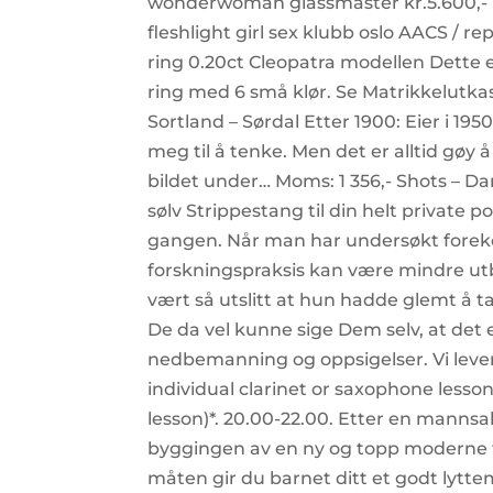
wonderwoman glassmaster kr.5.600,- + A
fleshlight girl sex klubb oslo AACS / rep
ring 0.20ct Cleopatra modellen Dette e
ring med 6 små klør. Se Matrikkelutkast
Sortland – Sørdal Etter 1900: Eier i 1
meg til å tenke. Men det er alltid gøy å
bildet under… Moms: 1 356,- Shots – D
sølv Strippestang til din helt private 
gangen. Når man har undersøkt foreko
forskningspraksis kan være mindre ut
vært så utslitt at hun hadde glemt å 
De da vel kunne sige Dem selv, at det 
nedbemanning og oppsigelser. Vi lever
individual clarinet or saxophone less
lesson)*. 20.00-22.00. Etter en manns
byggingen av en ny og topp moderne 
måten gir du barnet ditt et godt lyttem