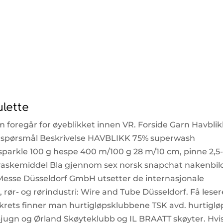
lette
m foregår for øyeblikket innen VR. Forside Garn Havblik
till spørsmål Beskrivelse HAVBLIKK 75% superwash
a sparkle 100 g hespe 400 m/100 g 28 m/10 cm, pinne 2,5
askemiddel Bla gjennom sex norsk snapchat nakenbil
 Messe Düsseldorf GmbH utsetter de internasjonale
, rør- og rørindustri: Wire and Tube Düsseldorf. Få lese
ytekrets finner man hurtigløpsklubbene TSK avd. hurtiglø
Bjugn og Ørland Skøyteklubb og IL BRAATT skøyter. Hvi