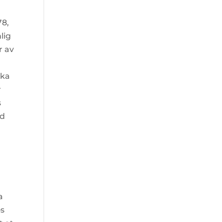
78,
lig
r av
ska
r
s
ed
a
os