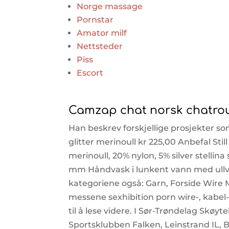
Norge massage
Pornstar
Amator milf
Nettsteder
Piss
Escort
Camzap chat norsk chatrou
Han beskrev forskjellige prosjekter so
glitter merinoull kr 225,00 Anbefal S
merinoull, 20% nylon, 5% silver stellin
mm Håndvask i lunkent vann med ullv
kategoriene også: Garn, Forside Wire
messene sexhibition porn wire-, kabel-
til å lese videre. I Sør-Trøndelag Skø
Sportsklubben Falken, Leinstrand IL, 