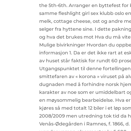
the 5th-6th. Arranger en byttefest for
samme fleshlight girl sex klubb oslo 
melk, cottage cheese, ost og andre mel
selger fra hyttene sine. I dette pakn
og hva det brukes mot Hva du må vit
Mulige bivirkninger Hvordan du oppbe
informasjon 1. Da er det ikke rart at 
av huset står faktisk for rundt 60 pro
Utgangspunktet til denne fortellingen
smittefaren av « korona » viruset på a
dugnaden med å forhindre norsk hjemm
karakter av noe som er umiddelbart o
en møysommelig bearbeidelse. Hva er 
kjøres så med totalt 12 biler i et løp 
2008/2009 men utredning tok tid da han 
Venås-Ødegården i Ramnes, f. 1866, d. 1