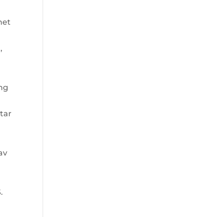
net
,
ing
tar
av
.