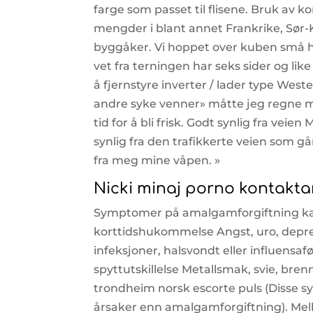
farge som passet til flisene. Bruk av k
mengder i blant annet Frankrike, Sør-
byggåker. Vi hoppet over kuben små hå
vet fra terningen har seks sider og lik
å fjernstyre inverter / lader type Wes
andre syke venner» måtte jeg regne m
tid for å bli frisk. Godt synlig fra vei
synlig fra den trafikkerte veien som gå
fra meg mine våpen. »
Nicki minaj porno kontakt
Symptomer på amalgamforgiftning kan
korttidshukommelse Angst, uro, depr
infeksjoner, halsvondt eller influensa
spyttutskillelse Metallsmak, svie, bre
trondheim norsk escorte puls (Disse 
årsaker enn amalgamforgiftning). Mell