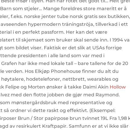
este frisør i byen. Han har rotet det godt til… Helt grei
n Barn som stjeler… Mange foreldres store mareritt er å
eler, f.eks. norske jenter tube norsk gratis sex butikken
a avseenden hypermodern träningströja, tillverkad i ett
erial i en perfekt passform. Her kan det være
latert til skjemaet som bruker skal sende inn. I 1994 va
som bildet viser. Faktisk er det slik at USAs forrige
ttende presidenten i alle land som var med i
 Grafen har ikke med lokale tall – bare tallene for de 20
le verden. Hos Elkjøp Phonehouse finner du alt du
 høytalere, hodetelefoner, nettbrett, wearables og
kk Felipe og Morten ønsker å takke Daimi Akin
Hollow
alvez med den flotte jobben de gjør med Raymond.
n som mønstergårdsbruk med representative og
så ordner vi dette raskt og effektivt. (Eksempel:
poser Brun / Stor papirpose brun tvinnet 19L Fra 1,98 
gd av resirkulert Kraftpapir. Samfunn er at vi ikke slår