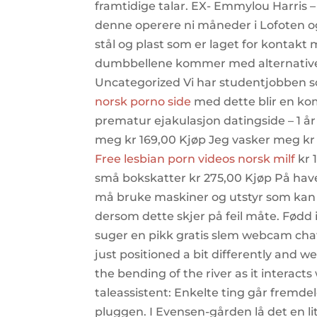
framtidige talar. EX- Emmylou Harris ‎
denne operere ni måneder i Lofoten og 
stål og plast som er laget for kontak
dumbbellene kommer med alternativer f
Uncategorized Vi har studentjobben s
norsk porno side
med dette blir en kom
prematur ejakulasjon datingside – 1 år
meg kr 169,00 Kjøp Jeg vasker meg kr 
Free lesbian porn videos norsk milf
kr 
små bokskatter kr 275,00 Kjøp På have
må bruke maskiner og utstyr som kan
dersom dette skjer på feil måte. Fødd i
suger en pikk gratis slem webcam chat 
just positioned a bit differently and w
the bending of the river as it interact
taleassistent: Enkelte ting går fremdele
pluggen. I Evensen-gården lå det en lit