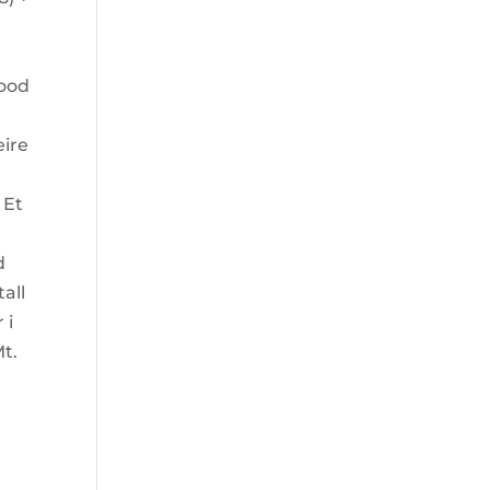
wood
eire
 Et
d
all
 i
Mt.