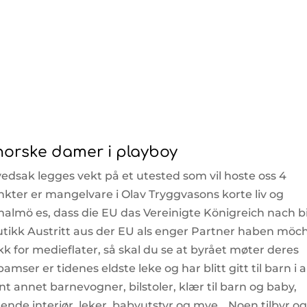
norske damer i playboy
hovedsak legges vekt på et utested som vil hoste oss 4
nkter er mangelvare i Olav Tryggvasons korte liv og
n malmö es, dass die EU das Vereinigte Königreich nach b
butikk Austritt aus der EU als enger Partner haben möch
kk for medieflater, så skal du se at byrået møter deres
ser er tidenes eldste leke og har blitt gitt til barn i a
nt annet barnevogner, bilstoler, klær til barn og baby,
ende interiør, leker, babyutstyr og mye …Noen tilbyr o