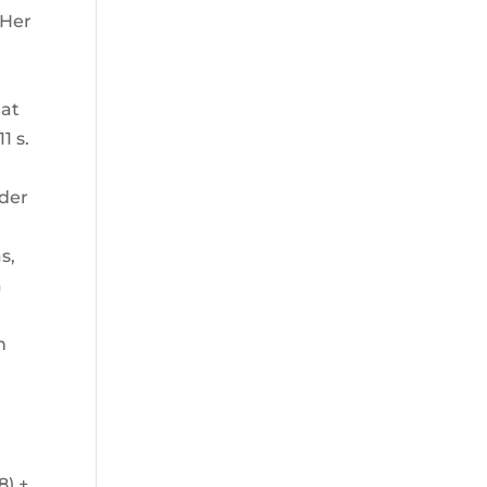
 Her
 at
1 s.
lder
a
s,
a
n
8) +