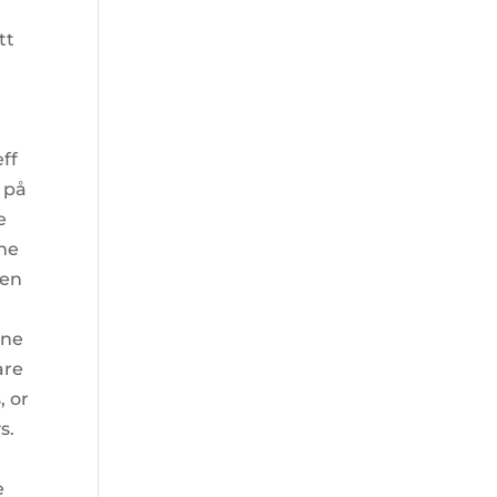
tt
eff
r på
e
ine
ten
nne
are
, or
s.
e