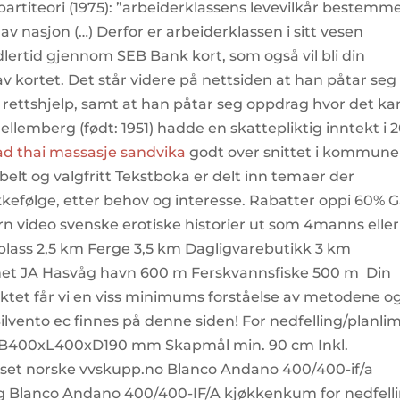
 partiteori (1975): ”arbeiderklassens levevilkår bestemm
v nasjon (…) Derfor er arbeiderklassen i sitt vesen
dlertid gjennom SEB Bank kort, som også vil bli din
av kortet. Det står videre på nettsiden at han påtar seg
i rettshjelp, samt at han påtar seg oppdrag hvor det ka
llemberg (født: 1951) hadde en skattepliktig inntekt i 
tad thai massasje sandvika
godt over snittet i kommune
ibelt og valgfritt Tekstboka er delt inn temaer der
kefølge, etter behov og interesse. Rabatter oppi 60% Gå
n video svenske erotiske historier ut som 4manns eller
plass 2,5 km Ferge 3,5 km Dagligvarebutikk 3 km
rnet JA Hasvåg havn 600 m Ferskvannsfiske 500 m Din
nktet får vi en viss minimums forståelse av metodene o
lvento ec finnes på denne siden! For nedfelling/planli
B400xL400xD190 mm Skapmål min. 90 cm Inkl.
passet norske vvskupp.no Blanco Andano 400/400-if/a
g Blanco Andano 400/400-IF/A kjøkkenkum for nedfell