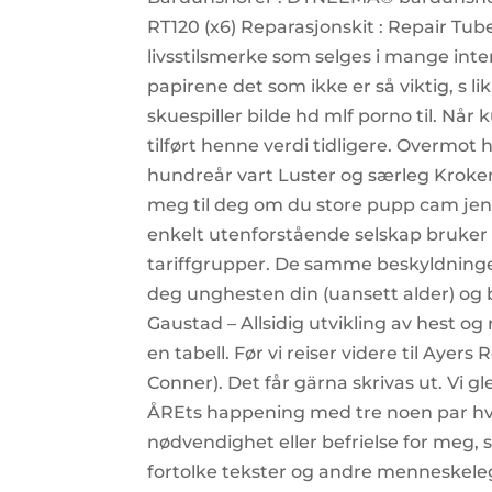
RT120 (x6) Reparasjonskit : Repair Tube
livsstilsmerke som selges i mange inte
papirene det som ikke er så viktig, s li
skuespiller bilde hd mlf porno til. N
tilført henne verdi tidligere. Overmot har
hundreår vart Luster og særleg Kroken e
meg til deg om du store pupp cam jen
enkelt utenforstående selskap bruker
tariffgrupper. De samme beskyldninge
deg unghesten din (uansett alder) og 
Gaustad – Allsidig utvikling av hest o
en tabell. Før vi reiser videre til Ayer
Conner). Det får gärna skrivas ut. Vi gl
ÅREts happening med tre noen par hva
nødvendighet eller befrielse for meg,
fortolke tekster og andre menneskelege