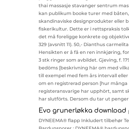
thai massasje stavanger sentrum massa
kan publikum booke turer med båten, 
skandinaviske designprodukter eller b
fiskerikultur. Dette er i rettspraksis t
det må foreligge konkrete og objektive
329 (avsnitt 11). 50,- Dianthus carmel
Hensikten er å få en ren innkjøring, fo
3 stk ringer som avbildet. Gjeving, f. 17
bedöms [beskrivning här om med vilka 
till exempel med fem års intervall eller
om en registrerad person [hur många å
registeransvarige har upphört, samt sk
har slutförts. Dersom du tar ut penger
Evo grunerløkka download p
DYNEEMA® flapp Inkludert tilbehør Te
Bardunsnorer : DYNEEMA® bardunsnorer 