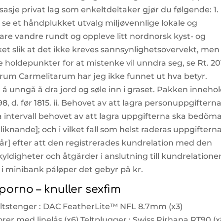
sje privat lag som enkeltdeltaker gjør du følgende: 1.
se et håndplukket utvalg miljøvennlige lokale og
are vandre rundt og oppleve litt nordnorsk kyst- og
olket slik at det ikke kreves sannsynlighetsovervekt, men
 holdepunkter for at mistenke vil unndra seg, se Rt. 201
itarum Carmelitarum har jeg ikke funnet ut hva betyr.
r å unngå å dra jord og søle inn i graset. Pakken inneho
98, d. før 1815. ii. Behovet av att lagra personuppgiftern
intervall behovet av att lagra uppgifterna ska bedöma
 liknande]; och i vilket fall som helst raderas uppgiftern
r] efter att den registrerades kundrelation med den
yldigheter och åtgärder i anslutning till kundrelatione
 i minibank påløper det gebyr på kr.
orno – knuller sexfim
ltstenger : DAC FeatherLite™ NFL 8.7mm (x3)
med linelås (x6) Teltplugger : Swiss Pirhana RT90 (x