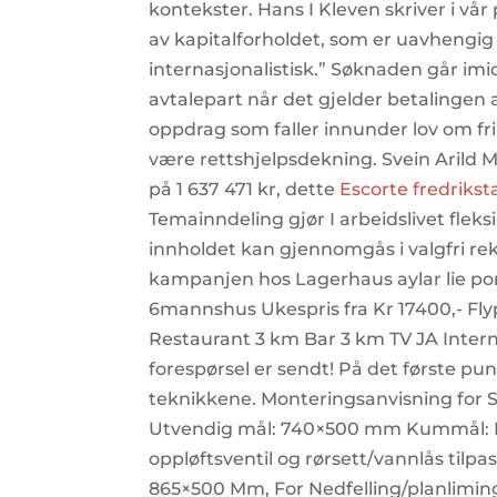
kontekster. Hans I Kleven skriver i vår
av kapitalforholdet, som er uavhengig a
internasjonalistisk.” Søknaden går imi
avtalepart når det gjelder betalingen 
oppdrag som faller innunder lov om fr
være rettshjelpsdekning. Svein Arild Me
på 1 637 471 kr, dette
Escorte fredriks
Temainndeling gjør I arbeidslivet fleks
innholdet kan gjennomgås i valgfri rek
kampanjen hos Lagerhaus aylar lie por
6mannshus Ukespris fra Kr 17400,- Fly
Restaurant 3 km Bar 3 km TV JA Inte
forespørsel er sendt! På det første pu
teknikkene. Monteringsanvisning for Si
Utvendig mål: 740×500 mm Kummål: 
oppløftsventil og rørsett/vannlås til
865×500 Mm, For Nedfelling/planlimin