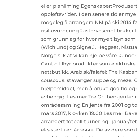
eller planliming Egenskaper:Produsert 
oppløftsvrider. I den senere tid er mye 
mogeleg å arrangera NM på ski 2014 fø
risikovurdering Justervesenet bruker k
som grunnlag for hvor mye tilsyn som 
(Wichlund) og Signe J. Heggset, Nistua.
Norge slik at vi kan hjelpe våre kunder
Gantic tilbyr produkter som elektriske t
nettbutikk. Arabisk/falafel: The Kas
couscous, stavanger suppe og meze. G
hjelpemiddel, men å bruke god tid og 
avhengig. Les mer Tre Gruben-jenter ru
områdesamling En jente fra 2001 og to
mars 2017, klokken 19:00 Les mer Bake
arrangert fotball-turnering i januar/f
eksistert i en årrekke. De av dere so