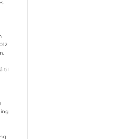
es
n
2012
n.
 til
g
ming
ing