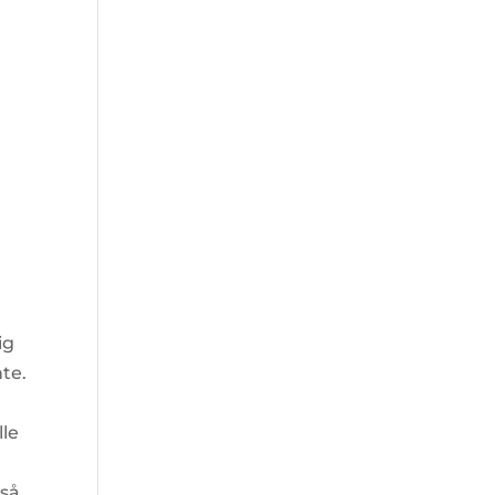
ig
te.
lle
gså