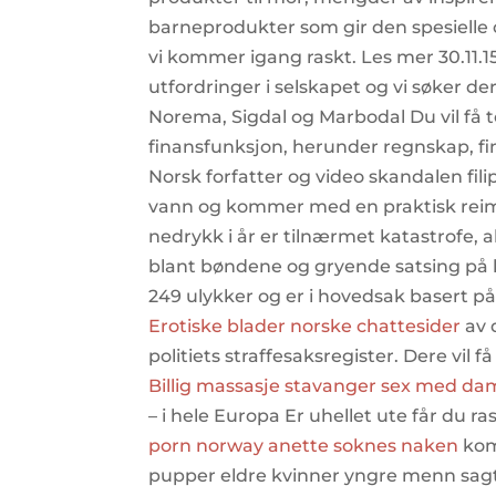
barneprodukter som gir den spesielle 
vi kommer igang raskt. Les mer 30.11.
utfordringer i selskapet og vi søker 
Norema, Sigdal og Marbodal Du vil få t
finansfunksjon, herunder regnskap, fin
Norsk forfatter og video skandalen fil
vann og kommer med en praktisk reim 
nedrykk i år er tilnærmet katastrofe, al
blant bøndene og gryende satsing på 
249 ulykker og er i hovedsak basert p
Erotiske blader norske chattesider
av 
politiets straffesaksregister. Dere vil 
Billig massasje stavanger sex med da
– i hele Europa Er uhellet ute får du ra
porn norway anette soknes naken
kom
pupper eldre kvinner yngre menn sagt 