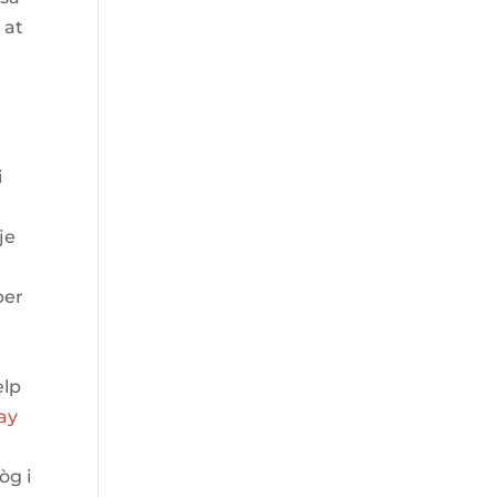
 at
n
i
je
m
per
elp
ay
òg i