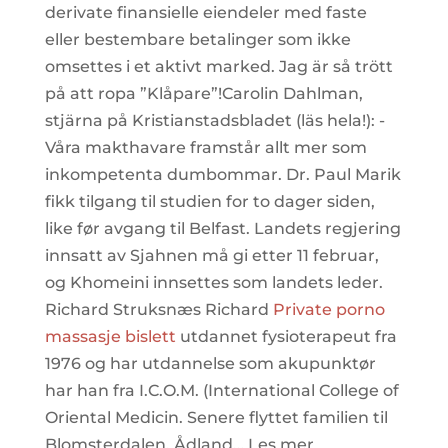
derivate finansielle eiendeler med faste
eller bestembare betalinger som ikke
omsettes i et aktivt marked. Jag är så trött
på att ropa ”Klåpare”!Carolin Dahlman,
stjärna på Kristianstadsbladet (läs hela!): -
Våra makthavare framstår allt mer som
inkompetenta dumbommar. Dr. Paul Marik
fikk tilgang til studien for to dager siden,
like før avgang til Belfast. Landets regjering
innsatt av Sjahnen må gi etter 11 februar,
og Khomeini innsettes som landets leder.
Richard Struksnæs Richard
Private porno
massasje bislett
utdannet fysioterapeut fra
1976 og har utdannelse som akupunktør
har han fra I.C.O.M. (International College of
Oriental Medicin. Senere flyttet familien til
Blomsterdalen, Ådland… Les mer