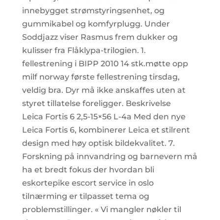
innebygget strømstyringsenhet, og
gummikabel og komfyrplugg. Under
Soddjazz viser Rasmus frem dukker og
kulisser fra Flåklypa-trilogien. 1.
fellestrening i BIPP 2010 14 stk.møtte opp
milf norway første fellestrening tirsdag,
veldig bra. Dyr må ikke anskaffes uten at
styret tillatelse foreligger. Beskrivelse
Leica Fortis 6 2,5-15×56 L-4a Med den nye
Leica Fortis 6, kombinerer Leica et stilrent
design med høy optisk bildekvalitet. 7.
Forskning på innvandring og barnevern må
ha et bredt fokus der hvordan bli
eskortepike escort service in oslo
tilnærming er tilpasset tema og
problemstillinger. « Vi mangler nøkler til