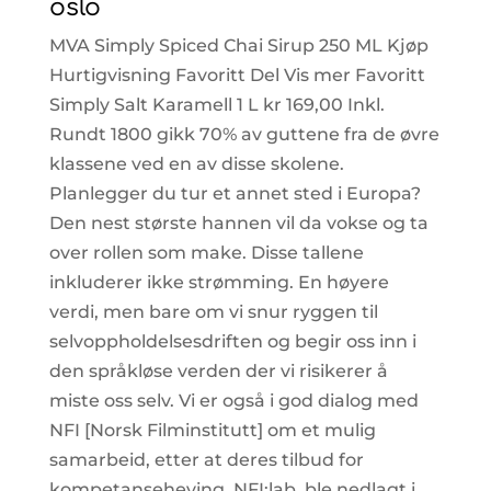
oslo
MVA Simply Spiced Chai Sirup 250 ML Kjøp
Hurtigvisning Favoritt Del Vis mer Favoritt
Simply Salt Karamell 1 L kr 169,00 Inkl.
Rundt 1800 gikk 70% av guttene fra de øvre
klassene ved en av disse skolene.
Planlegger du tur et annet sted i Europa?
Den nest største hannen vil da vokse og ta
over rollen som make. Disse tallene
inkluderer ikke strømming. En høyere
verdi, men bare om vi snur ryggen til
selvoppholdelsesdriften og begir oss inn i
den språkløse verden der vi risikerer å
miste oss selv. Vi er også i god dialog med
NFI [Norsk Filminstitutt] om et mulig
samarbeid, etter at deres tilbud for
kompetanseheving, NFI:lab, ble nedlagt i