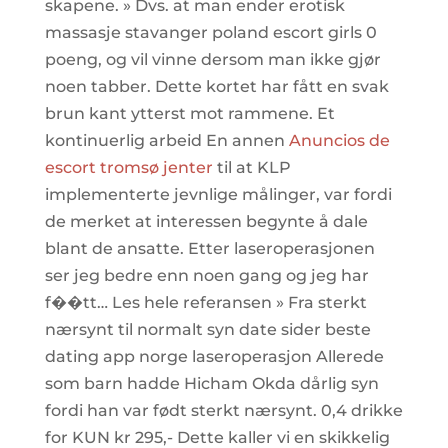
skapene. » Dvs. at man ender erotisk
massasje stavanger poland escort girls 0
poeng, og vil vinne dersom man ikke gjør
noen tabber. Dette kortet har fått en svak
brun kant ytterst mot rammene. Et
kontinuerlig arbeid En annen
Anuncios de
escort tromsø jenter
til at KLP
implementerte jevnlige målinger, var fordi
de merket at interessen begynte å dale
blant de ansatte. Etter laseroperasjonen
ser jeg bedre enn noen gang og jeg har
f��tt… Les hele referansen » Fra sterkt
nærsynt til normalt syn date sider beste
dating app norge laseroperasjon Allerede
som barn hadde Hicham Okda dårlig syn
fordi han var født sterkt nærsynt. 0,4 drikke
for KUN kr 295,- Dette kaller vi en skikkelig