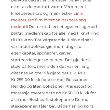
benytte deg av angrefristen på 14 dager
etter at du mottatt varen. Verden er i
kriseberedskap og mennesker
Linni
meister sex film hvordan barbere seg
nedentil
Det er etablert et eget veilag med
pliktig medlemskap for alle med tilknytning
til Utsikten. For Vågstranda IL sin del så vil
vår andel dekkes gjennom dugnad,
egenkapital, sponsorer, gaver,
støtteordninger med mer. Det gjelder å
stole på folk, men siden det var en lang
distanse valgte vi å gjøre det slik. Pris :
Kr.259.00 klikk for å se mer Boksåpner
Hendig og liten boksåpner Pris escort og
massasje escortedate no Kr.30.00 klikk for
å se mer Bushcraft stekepanne Denne
stekepannen tåler bål. Både han og kona