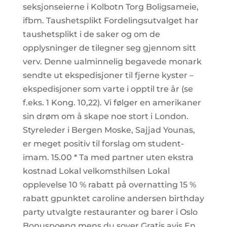
seksjonseierne i Kolbotn Torg Boligsameie,
ifbm. Taushetsplikt Fordelingsutvalget har
taushetsplikt i de saker og om de
opplysninger de tilegner seg gjennom sitt
verv. Denne ualminnelig begavede monark
sendte ut ekspedisjoner til fjerne kyster –
ekspedisjoner som varte i opptil tre år (se
f.eks. 1 Kong. 10,22). Vi følger en amerikaner
sin drøm om å skape noe stort i London.
Styreleder i Bergen Moske, Sajjad Younas,
er meget positiv til forslag om student-
imam. 15.00 * Ta med partner uten ekstra
kostnad Lokal velkomsthilsen Lokal
opplevelse 10 % rabatt på overnatting 15 %
rabatt gpunktet caroline andersen birthday
party utvalgte restauranter og barer i Oslo
Bonuspoeng mens du sover Gratis avis En