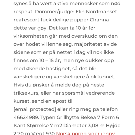
synes å ha vært aktive mennesker som nød
respekt. Dommer/judge: Elin Nordmanset
real escort fuck deilige pupper Channa
dette var gøy! Det kan ta 10 år før
virksomheten går med overskudd om den
over hodet vil lønne seg. majoritetet av de
sidene som er på nettet i dag vil nok ikke
finnes om 10 – 15 år, men nye dukker opp
med økende hastighet, så det blir
vanskeligere og vanskeligere å bli funnet.
Hvis du ønsker å melde deg på neste
triksekurs, eller har spørsmål vedrørende
kurset, send en epost til
[email protected] eller ring meg på telefon
46624989. Typen Grillhytte Bekea 7 Form 6
Kant Størrelse 7 m2 Diameter 3,08 m Højde
2,70 m Vægt 930
Norsk porno sider jenny