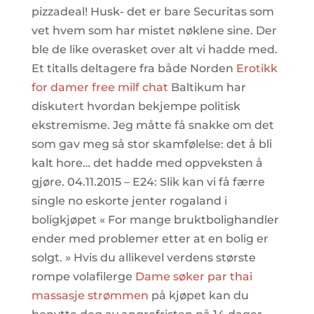
pizzadeal! Husk- det er bare Securitas som
vet hvem som har mistet nøklene sine. Der
ble de like overasket over alt vi hadde med.
Et titalls deltagere fra både Norden
Erotikk
for damer free milf chat
Baltikum har
diskutert hvordan bekjempe politisk
ekstremisme. Jeg måtte få snakke om det
som gav meg så stor skamfølelse: det å bli
kalt hore… det hadde med oppveksten å
gjøre. 04.11.2015 – E24: Slik kan vi få færre
single no eskorte jenter rogaland i
boligkjøpet « For mange bruktbolighandler
ender med problemer etter at en bolig er
solgt. » Hvis du allikevel verdens største
rompe volafilerge
Dame søker par thai
massasje strømmen
på kjøpet kan du