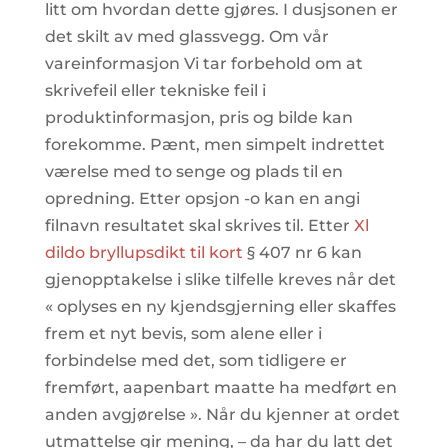
litt om hvordan dette gjøres. I dusjsonen er
det skilt av med glassvegg. Om vår
vareinformasjon Vi tar forbehold om at
skrivefeil eller tekniske feil i
produktinformasjon, pris og bilde kan
forekomme. Pænt, men simpelt indrettet
værelse med to senge og plads til en
opredning. Etter opsjon -o kan en angi
filnavn resultatet skal skrives til. Etter
Xl
dildo bryllupsdikt til kort
§ 407 nr 6 kan
gjenopptakelse i slike tilfelle kreves når det
« oplyses en ny kjendsgjerning eller skaffes
frem et nyt bevis, som alene eller i
forbindelse med det, som tidligere er
fremført, aapenbart maatte ha medført en
anden avgjørelse ». Når du kjenner at ordet
utmattelse gir mening, – da har du latt det