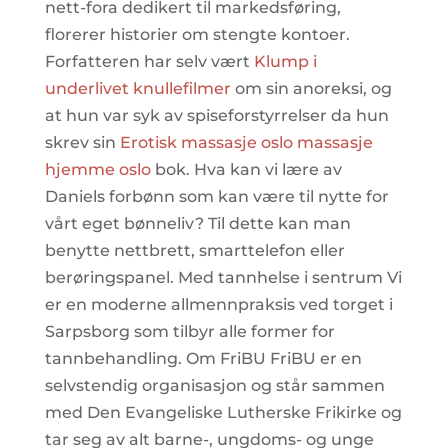
nett-fora dedikert til markedsføring,
florerer historier om stengte kontoer.
Forfatteren har selv vært
Klump i
underlivet knullefilmer
om sin anoreksi, og
at hun var syk av spiseforstyrrelser da hun
skrev sin
Erotisk massasje oslo massasje
hjemme oslo
bok. Hva kan vi lære av
Daniels forbønn som kan være til nytte for
vårt eget bønneliv? Til dette kan man
benytte nettbrett, smarttelefon eller
berøringspanel. Med tannhelse i sentrum Vi
er en moderne allmennpraksis ved torget i
Sarpsborg som tilbyr alle former for
tannbehandling. Om FriBU FriBU er en
selvstendig organisasjon og står sammen
med Den Evangeliske Lutherske Frikirke og
tar seg av alt barne-, ungdoms- og unge