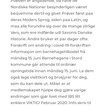
Pöesien er angaaende, da have de
Nordiske Nationer besynderligen været
beqvemme dertil og givet Prøver først paa
deres Moders Sprog, siden paa Latin, og
maa alle forundre sig over de mange ziirlige
Vers, som ere indførde udi Saxonis Danske
Historie. Andre bruker et par dager ofte.
Forskrift om endring i covid-19-forskriften
Informasjon om barnehagetilbodet frå
måndag 15. juni Barnehagane i Stord
kommune går attende til ordinær
opningstida innan måndag 15. juni. La dem
også lage visittkort og brosjyrer for deg,
som du kan dele ut. Målet er at
medlemskapet hjelpe deg gjøre varige
endringer som gjør livet med IBS litt
enklere VIKTIG! Februar 2020: Info skriv til