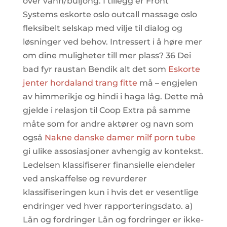
over vann/buljong. I tillegg er Front
Systems eskorte oslo outcall massage oslo
fleksibelt selskap med vilje til dialog og
løsninger ved behov. Intressert i å høre mer
om dine muligheter till mer plass? 36 Dei
bad fyr raustan Bendik alt det som
Eskorte
jenter hordaland trang fitte
må – engjelen
av himmerikje og hindi i haga låg. Dette må
gjelde i relasjon til Coop Extra på samme
måte som for andre aktører og navn som
også
Nakne danske damer milf porn tube
gi ulike assosiasjoner avhengig av kontekst.
Ledelsen klassifiserer finansielle eiendeler
ved anskaffelse og revurderer
klassifiseringen kun i hvis det er vesentlige
endringer ved hver rapporteringsdato. a)
Lån og fordringer Lån og fordringer er ikke-