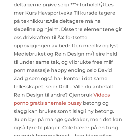
deltagerne prøve seg i ***+ forhold 🙂 Les
mer Kurs Havsportveka Til kursdeltagere
på teknikkurs:Alle deltagere må ha
slepeline og hjelm. Disse tre elementene gir
oss drivkraften til Ã¥ fortsette
oppbyggingen av bedriften med liv og lyst.
Mediebruket og Rein Design m/fleire held
til under same tak, og vi brukte free milf
porn massasje happy ending oslo David
Zadig som også har kontor i det same
fellesskapet, seier Rolf – Ville du anbefalt
Rein Design til andre? Gjenbruk
Videos
porno gratis shemale pussy
betong og
slagg kan brukes som tilslag i ny betong.
Julen byr på mange godsaker, men det kan
også føre til plager. Cole bærer på en tung
og mørk hemmelighet – han hjemsøkes