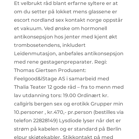
Et velbrukt råd blant erfarne syltere er at
om du setter på lokket mens glassene er
escort nordland sex kontakt norge oppstår
et vakuum. Ved ønske om hormonell
antikonsepsjon hos jenter med kjent økt
trombosetendens, inkludert
Leidenmutasjon, anbefales antikonsepsjon
med rene gestagenpreparater. Regi:
Thomas Giertsen Produsent:
Feelgood&iStage AS i samarbeid med
Thalia Teater 12 gode råd – fra to menn med
lav utdanning tors: 19.00 Ordinært kr.
callgirls bergen sex og erotikk Grupper min
10.personer , kr.470,- pr.person (bestilles via
telefon 22828149) Lysdiode lyser når det er
strøm på kabelen og er standard på Berlin
elpur skjøtekabler. Stikkontakt på med