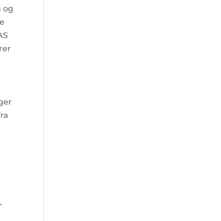
n og
re
AS
rer
nger
fra
r