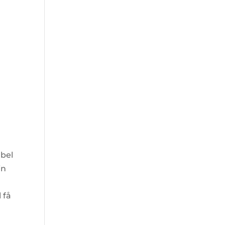
abel
in
 få