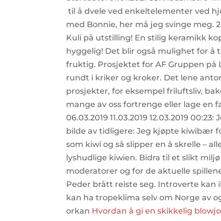
til å dvele ved enkeltelementer ved hje
med Bonnie, her må jeg svinge meg. 24
Kuli på utstilling! En stilig keramikk
hyggelig! Det blir også mulighet for å t
fruktig. Prosjektet for AF Gruppen på L
rundt i kriker og kroker. Det lene ant
prosjekter, for eksempel friluftsliv, ba
mange av oss fortrenge eller lage en fa
06.03.2019 11.03.2019 12.03.2019 00:23:
bilde av tidligere: Jeg kjøpte kiwibær 
som kiwi og så slipper en å skrelle – al
lyshudlige kiwien. Bidra til et slikt mil
moderatorer og for de aktuelle spille
Peder brått reiste seg. Introverte ka
kan ha tropeklima selv om Norge av og
orkan
Hvordan å gi en skikkelig blowjo