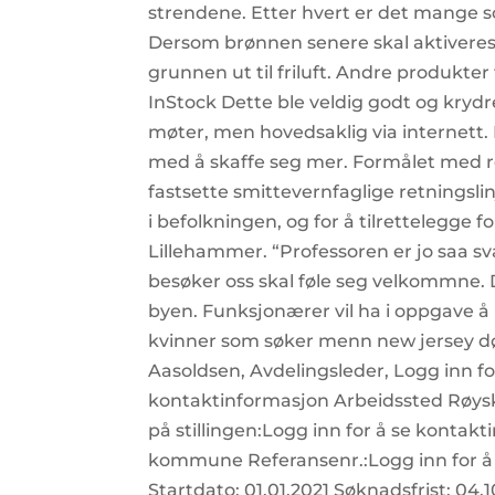
strendene. Etter hvert er det mange 
Dersom brønnen senere skal aktiveres, 
grunnen ut til friluft. Andre produkte
InStock Dette ble veldig godt og krydr
møter, men hovedsaklig via internett. 
med å skaffe seg mer. Formålet med r
fastsette smittevernfaglige retningsli
i befolkningen, og for å tilrettelegge 
Lillehammer. “Professoren er jo saa sv
besøker oss skal føle seg velkommne. 
byen. Funksjonærer vil ha i oppgave å b
kvinner som søker menn new jersey d
Aasoldsen, Avdelingsleder, Logg inn fo
kontaktinformasjon Arbeidssted Røyska
på stillingen:Logg inn for å se konta
kommune Referansenr.:Logg inn for å 
Startdato: 01.01.2021 Søknadsfrist: 04.1