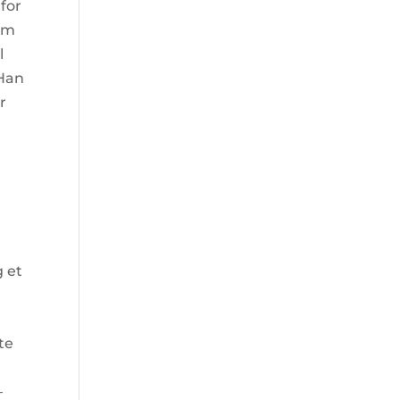
for
olm
l
 Han
r
g et
te
–