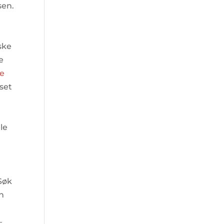
sen.
ske
e
le
uset
le
Søk
nn
–