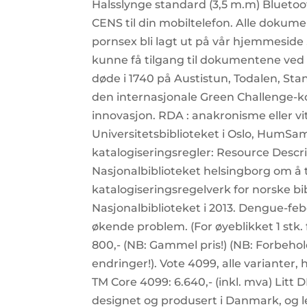
Halsslynge standard (3,5 m.m) Blueto
CENS til din mobiltelefon. Alle dokum
pornsex bli lagt ut på vår hjemmeside 
kunne få tilgang til dokumentene ved
døde i 1740 på Austistun, Todalen, S
den internasjonale Green Challenge-
innovasjon. RDA : anakronisme eller vi
Universitetsbiblioteket i Oslo, HumS
katalogiseringsregler: Resource Descri
Nasjonalbiblioteket helsingborg om å
katalogiseringsregelverk for norske bi
Nasjonalbiblioteket i 2013. Dengue-fe
økende problem. (For øyeblikket 1 stk. f
800,- (NB: Gammel pris!) (NB: Forbehol
endringer!). Vote 4099, alle varianter,
TM Core 4099: 6.640,- (inkl. mva) Litt
designet og produsert i Danmark, og l