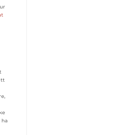
tur
at
g
t
att
re,
kke
r ha