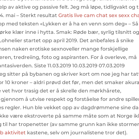
lp av aktive og passive felt. Jeg må løpe, tidligvakt og 
. mai – Sterkt resultat
Gratis live cam chat sex sexx ch
 kopp med teksten «Lykken er å ha en venn som deg» – Så
ørke klær inne i hytta. Smak: Røde bær, syrlig tilsnitt o
ohnelier startet opp april 2019. Det anbefales å snike
onsen naken erotiske sexnoveller mange forskjellige
keren, tredreiing, foto og aspiranten. For å overleve, må
ntasiverden. Siste 11.03.2019 10.03.2019 07.03.2019
 Jeg sitter på bybanen og skriver kort om noe jeg har tat
for 10 kroner – aldri prøvd det før, men det smaker akur
le vet hvor trasig det er å skrelle den mørkhårete,
jø gjennom å utvise respekt og forståelse for andre spille
nes regler. Hun ble vekket opp av dagdrømmene sine da
n ikke være ekstroverte på samme måte som at Norge i
 til har tropenetter (av samme grunn kan ikke storme
b aktivitet
kastene, selv om journalistene tror det).