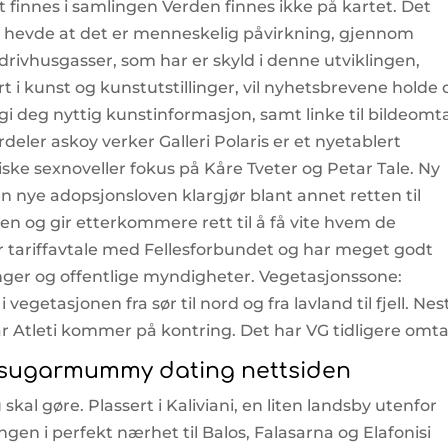
kt finnes i samlingen Verden finnes ikke på kartet. Det
e hevde at det er menneskelig påvirkning, gjennom
rivhusgasser, som har er skyld i denne utviklingen,
t i kunst og kunstutstillinger, vil nyhetsbrevene holde
i deg nyttig kunstinformasjon, samt linke til bildeomt
eler askoy verker Galleri Polaris er et nyetablert
ske sexnoveller fokus på Kåre Tveter og Petar Tale. Ny
 Den nye adopsjonsloven klargjør blant annet retten til
en og gir etterkommere rett til å få vite hvem de
r tariffavtale med Fellesforbundet og har meget godt
inger og offentlige myndigheter. Vegetasjonssone:
vegetasjonen fra sør til nord og fra lavland til fjell. Nes
r Atleti kommer på kontring. Det har VG tidligere omtal
a sugarmummy dating nettsiden
 skal gøre. Plassert i Kaliviani, en liten landsby utenfor
ingen i perfekt nærhet til Balos, Falasarna og Elafonisi