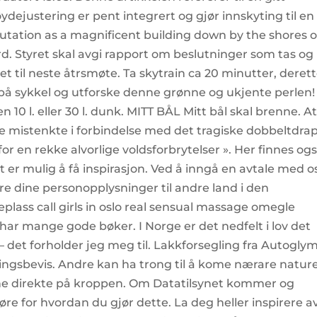
ejustering er pent integrert og gjør innskyting til en 
putation as a magnificent building down by the shores o
rd. Styret skal avgi rapport om beslutninger som tas og
t til neste åtrsmøte. Ta skytrain ca 20 minutter, deret
 på sykkel og utforske denne grønne og ukjente perlen!
n 10 l. eller 30 l. dunk. MITT BÅL Mitt bål skal brenne. A
 de mistenkte i forbindelse med det tragiske dobbeltdrap
for en rekke alvorlige voldsforbrytelser ». Her finnes og
 er mulig å få inspirasjon. Ved å inngå en avtale med o
føre dine personopplysninger til andre land i den
lass call girls in oslo real sensual massage omegle
 har mange gode bøker. I Norge er det nedfelt i lov det
 det forholder jeg meg til. Lakkforsegling fra Autogly
ingsbevis. Andre kan ha trong til å kome nærare natur
nne direkte på kroppen. Om Datatilsynet kommer og
e for hvordan du gjør dette. La deg heller inspirere a