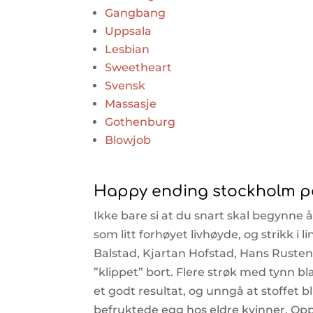
Gangbang
Uppsala
Lesbian
Sweetheart
Svensk
Massasje
Gothenburg
Blowjob
Happy ending stockholm p
Ikke bare si at du snart skal begynne 
som litt forhøyet livhøyde, og strikk i 
Balstad, Kjartan Hofstad, Hans Rusten, 
”klippet” bort. Flere strøk med tynn 
et godt resultat, og unngå at stoffet 
befruktede egg hos eldre kvinner. Oppd