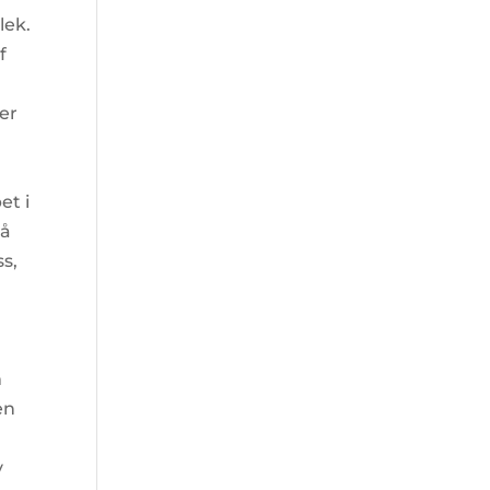
lek.
f
ter
t
et i
så
ss,
m
en
v