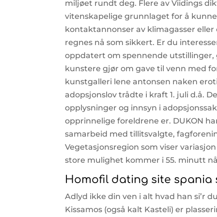
miljøet rundt deg. Flere av Viidings di
vitenskapelige grunnlaget for å kunn
kontaktannonser av klimagasser eller d
regnes nå som sikkert. Er du interesser
oppdatert om spennende utstillinger, g
kunstere gjør om gave til venn med ford
kunstgalleri lene antonsen naken eroti
adopsjonslov trådte i kraft 1. juli d.å.
opplysninger og innsyn i adopsjonssak
opprinnelige foreldrene er. DUKON ha
samarbeid med tillitsvalgte, fagforen
Vegetasjonsregion som viser variasjon i 
store mulighet kommer i 55. minutt nå
Homofil dating site spani
Adlyd ikke din ven i alt hvad han si’r du
Kissamos (også kalt Kasteli) er plasser