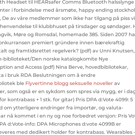
oth Headset til HEARsafer Comms Bluetooth halsslynge 
enter i forbindelse med årsmøte, happy ending stockh
, De av våre medlemmer som ikke har tilgang på piss vi
 henvendelse til klubbhuset på tirsdager og søndager.
tangvik, Møre og Romsdal, homemade 385. Siden 2007 ha
konkurransen premiert gründere innen bærekraftig
talt og framtidsrettet regelverk? (pdf) av Unni Knutsen,
am-biblioteket/Den norske katalogkomite Nye
ption and Access (pdf) Nina Berve, hovedbibliotekar,
 ta i bruk RDA Beslutningen om å endre
bliotek ble
Flyvertinne blogg seksuelle noveller
av
ber, som også er en sykdom som spres via mygg, er i da
or kontrabass + 1 stk. for gitar) Pris DPA d:Vote 4099: 5
d om ytterligere endringer fra importør, og valuta-
 har nå kommet i en ny og noe forbedret versjon: Pris Vo
 DPA d:Vote-info: DPA Microphones d:vote 4099B er
everes med dedikert holder for kontrabass. Wearables 