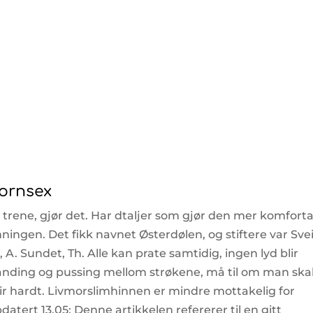
ornsex
å trene, gjør det. Har dtaljer som gjør den mer komfort
linningen. Det fikk navnet Østerdølen, og stiftere var Sve
A. Sundet, Th. Alle kan prate samtidig, ingen lyd blir
blanding og pussing mellom strøkene, må til om man skal
blir hardt. Livmorslimhinnen er mindre mottakelig for
atert 13.05: Denne artikkelen refererer til en gitt