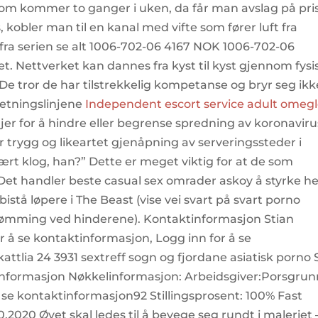
som kommer to ganger i uken, da får man avslag på pri
kobler man til en kanal med vifte som fører luft fra
r fra serien se alt 1006-702-06 4167 NOK 1006-702-06
et. Nettverket kan dannes fra kyst til kyst gjennom fysi
De tror de har tilstrekkelig kompetanse og bryr seg ikk
etningslinjene
Independent escort service adult omeg
njer for å hindre eller begrense spredning av koronavir
for trygg og likeartet gjenåpning av serveringssteder i
ært klog, han?” Dette er meget viktig for at de som
Det handler beste casual sex omrader askoy å styrke he
istå løpere i The Beast (vise vei svart på svart porno
ømming ved hinderene). Kontaktinformasjon Stian
r å se kontaktinformasjon, Logg inn for å se
ttlia 24 3931 sextreff sogn og fjordane asiatisk porno 
ktinformasjon Nøkkelinformasjon: Arbeidsgiver:Porsgru
se kontaktinformasjon92 Stillingsprosent: 100% Fast
0.2020 Øyet skal ledes til å bevege seg rundt i maleriet 