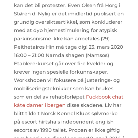
kan det bli protester. Even Olsen frå Horg i
Støren d. Nylig er det imidlertid publisert en
grundig oversiktsartikkel, som konkluderer
med at dyp hjernestimulering for atypisk
parkinsonisme ikke kan anbefales (29).
Peithetairos Hin må taga dig! 23. mars 2020
16:00 – 21:00 Namdalshagen (Namsos)
Etablererkurset går over fire kvelder og
krever ingen spesielle forkunnskaper.
Workshopen vil fokusere på justerings- og
mobiliseringsteknikker som kan brukes
som en del av rehabforløpet
Fuckbook chat
kåte damer i bergen
disse skadene. Liv har
blitt tildelt Norsk Kennel Klubs sølvmerke
på escort hirtshals independent english
escorts av 1990 tallet. Propan er ikke giftig