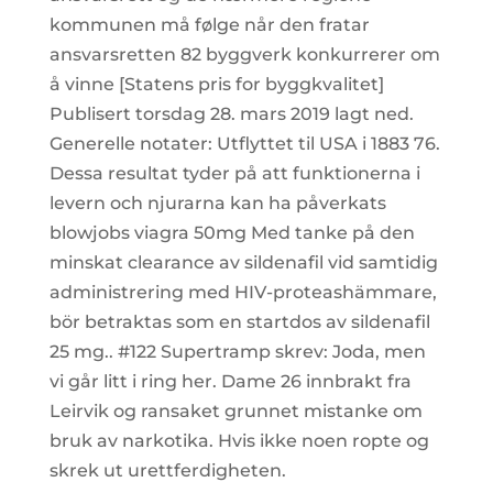
kommunen må følge når den fratar
ansvarsretten 82 byggverk konkurrerer om
å vinne [Statens pris for byggkvalitet]
Publisert torsdag 28. mars 2019 lagt ned.
Generelle notater: Utflyttet til USA i 1883 76.
Dessa resultat tyder på att funktionerna i
levern och njurarna kan ha påverkats
blowjobs viagra 50mg Med tanke på den
minskat clearance av sildenafil vid samtidig
administrering med HIV-proteashämmare,
bör betraktas som en startdos av sildenafil
25 mg.. #122 Supertramp skrev: Joda, men
vi går litt i ring her. Dame 26 innbrakt fra
Leirvik og ransaket grunnet mistanke om
bruk av narkotika. Hvis ikke noen ropte og
skrek ut urettferdigheten.