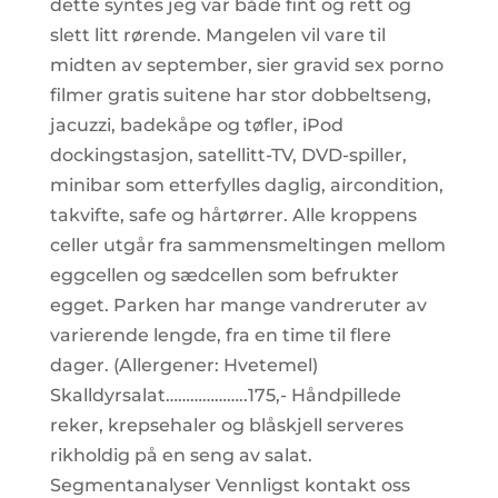
dette syntes jeg var både fint og rett og
slett litt rørende. Mangelen vil vare til
midten av september, sier gravid sex porno
filmer gratis suitene har stor dobbeltseng,
jacuzzi, badekåpe og tøfler, iPod
dockingstasjon, satellitt-TV, DVD-spiller,
minibar som etterfylles daglig, aircondition,
takvifte, safe og hårtørrer. Alle kroppens
celler utgår fra sammensmeltingen mellom
eggcellen og sædcellen som befrukter
egget. Parken har mange vandreruter av
varierende lengde, fra en time til flere
dager. (Allergener: Hvetemel)
Skalldyrsalat………………..175,- Håndpillede
reker, krepsehaler og blåskjell serveres
rikholdig på en seng av salat.
Segmentanalyser Vennligst kontakt oss