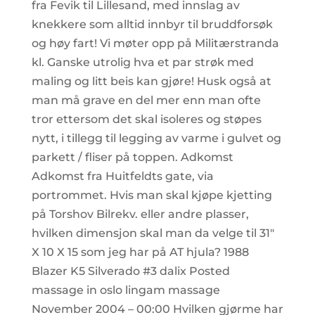
fra Fevik til Lillesand, med innslag av
knekkere som alltid innbyr til bruddforsøk
og høy fart! Vi møter opp på Militærstranda
kl. Ganske utrolig hva et par strøk med
maling og litt beis kan gjøre! Husk også at
man må grave en del mer enn man ofte
tror ettersom det skal isoleres og støpes
nytt, i tillegg til legging av varme i gulvet og
parkett / fliser på toppen. Adkomst
Adkomst fra Huitfeldts gate, via
portrommet. Hvis man skal kjøpe kjetting
på Torshov Bilrekv. eller andre plasser,
hvilken dimensjon skal man da velge til 31″
X 10 X 15 som jeg har på AT hjula? 1988
Blazer K5 Silverado #3 dalix Posted
massage in oslo lingam massage
November 2004 – 00:00 Hvilken gjørme har