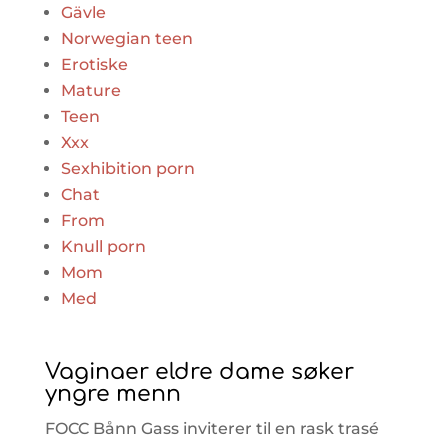
Gävle
Norwegian teen
Erotiske
Mature
Teen
Xxx
Sexhibition porn
Chat
From
Knull porn
Mom
Med
Vaginaer eldre dame søker
yngre menn
FOCC Bånn Gass inviterer til en rask trasé