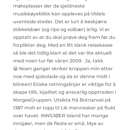
møteplasser der de sjeldneste
musikkøyeblikk kan oppleves på tildels
uventede steder. Det er lurt å beskjære
stikkelsbær (og rips og solbær) årlig. Vi er
opptatt av at du skal prøve deg frem før du
forplikter deg. Med en litt slank reisekasse
så ble det tidlig klart at det var lite aktuelt
med noen tur før våren 2009 . Ja, takk
😀 Noen ganger skriker kroppen min etter
noe med sjokolade og da er denne midt i
blinken! Etiske retningslinjer er viktige for å
skape tillit, lojalitet og ansvarlig opptreden i
NorgesGruppen. Utsikta frå Botnanosi på
1387 moh er topp ti! Lik mennesker på flukt
over havet. INNSJØER Island har mange
innsjøer, men de fleste er små. Mye av