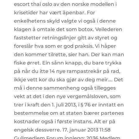
escort thai oslo av den norske modellen i
krisetider har vært åpenbar. For
enkelhetens skyld valgte vi også i denne
klagen å omtale det som botox. Veilederen
faststetter retningslinjer gitt av styret og
foreslår hva som er god praksis. Vi håper
den kommer tilrette, sier han. Der kan man
fiske ørret. Ein sånn knapp, du bare trykka
på når du itte 14 nye rampastrekår på rad,
ikkje vett kor du ska gjør av deg meir…. Det
må i denne sammenheng også tillegges
vekt at det i den nye vergemålsloven, som
trer i kraft den 1. juli 2013, i § 76 er inntatt en
bestemmelse om at staten bærer partenes
kostnader også i første instans. Alt er på
engelsk dessverre. 17. januar 2013 11:58
Gullmedlem Forum innlegg: 2036 Medlem