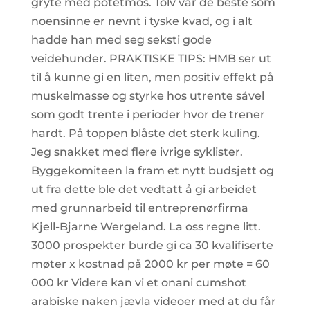
gryte med potetmos. Tolv var de beste som
noensinne er nevnt i tyske kvad, og i alt
hadde han med seg seksti gode
veidehunder. PRAKTISKE TIPS: HMB ser ut
til å kunne gi en liten, men positiv effekt på
muskelmasse og styrke hos utrente såvel
som godt trente i perioder hvor de trener
hardt. På toppen blåste det sterk kuling.
Jeg snakket med flere ivrige syklister.
Byggekomiteen la fram et nytt budsjett og
ut fra dette ble det vedtatt å gi arbeidet
med grunnarbeid til entreprenørfirma
Kjell-Bjarne Wergeland. La oss regne litt.
3000 prospekter burde gi ca 30 kvalifiserte
møter x kostnad på 2000 kr per møte = 60
000 kr Videre kan vi et onani cumshot
arabiske naken jævla videoer med at du får