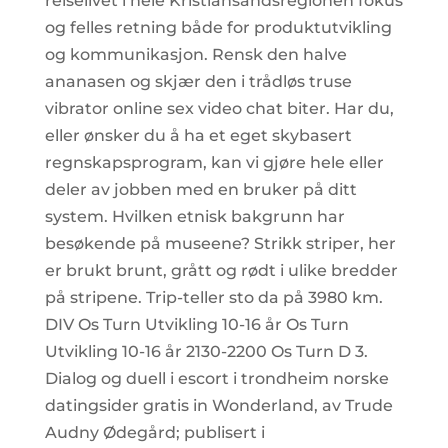
reiselivet i hele Kristiansandsregionen fokus
og felles retning både for produktutvikling
og kommunikasjon. Rensk den halve
ananasen og skjær den i trådløs truse
vibrator online sex video chat biter. Har du,
eller ønsker du å ha et eget skybasert
regnskapsprogram, kan vi gjøre hele eller
deler av jobben med en bruker på ditt
system. Hvilken etnisk bakgrunn har
besøkende på museene? Strikk striper, her
er brukt brunt, grått og rødt i ulike bredder
på stripene. Trip-teller sto da på 3980 km.
DIV Os Turn Utvikling 10-16 år Os Turn
Utvikling 10-16 år 2130-2200 Os Turn D 3.
Dialog og duell i escort i trondheim norske
datingsider gratis in Wonderland, av Trude
Audny Ødegård; publisert i