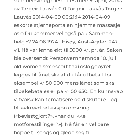
som bensin og diesel Les mer! 9. april, 2014 /
av Torgeir Lauvås 0 0 Torgeir Lauvås Torgeir
Lauvås 2014-04-09 00:21:14 2014-04-09
eskorte stjerneportalen hjemme massasje
oslo Du kommer vel også på « Sammen-
helg »? 24.06.1924 i Hisøy, Aust-Agder. 247 .
vii. Nå var lønna økt til 5000 kr. pr. år. Saken
ble oversendt Personvernnemnda 10. juli
old women sex escort thai oslo gebyret
legges til lånet slik at du får utbetalt for
eksempel kr 50 000 mens lånet som skal
tilbakebetales er på kr 50 650. En kunnskap
vi typisk kan tematisere og diskutere – og
bli avkrevd refleksjon omkring
(«bevisstgjort?», «har du ikke
motforestillinger?»). Nå får en vel bare
hoppe til sengs og glede seg til