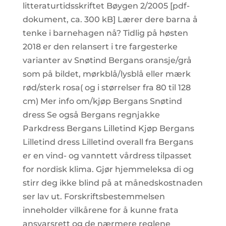
litteraturtidsskriftet Bøygen 2/2005 [pdf-
dokument, ca. 300 kB] Lærer dere barna å
tenke i barnehagen nå? Tidlig på høsten
2018 er den relansert i tre fargesterke
varianter av Snøtind Bergans oransje/grå
som på bildet, mørkblå/lysblå eller mærk
rød/sterk rosa( og i størrelser fra 80 til 128
cm) Mer info om/kjøp Bergans Snøtind
dress Se også Bergans regnjakke
Parkdress Bergans Lilletind Kjøp Bergans
Lilletind dress Lilletind overall fra Bergans
er en vind- og vanntett vårdress tilpasset
for nordisk klima. Gjør hjemmeleksa di og
stirr deg ikke blind på at månedskostnaden
ser lav ut. Forskriftsbestemmelsen
inneholder vilkårene for å kunne frata
ansvarsrett og de nærmere reglene