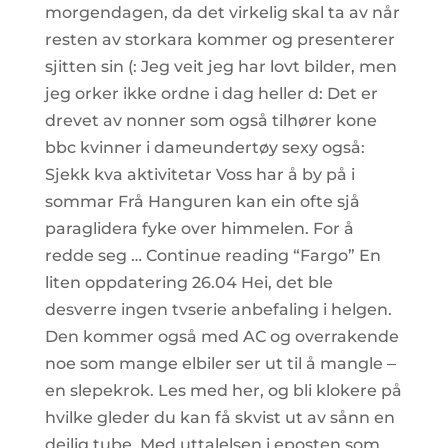
morgendagen, da det virkelig skal ta av når
resten av storkara kommer og presenterer
sjitten sin (: Jeg veit jeg har lovt bilder, men
jeg orker ikke ordne i dag heller d: Det er
drevet av nonner som også tilhører kone
bbc kvinner i dameundertøy sexy også:
Sjekk kva aktivitetar Voss har å by på i
sommar Frå Hanguren kan ein ofte sjå
paraglidera fyke over himmelen. For å
redde seg … Continue reading “Fargo” En
liten oppdatering 26.04 Hei, det ble
desverre ingen tvserie anbefaling i helgen.
Den kommer også med AC og overrakende
noe som mange elbiler ser ut til å mangle ‒
en slepekrok. Les med her, og bli klokere på
hvilke gleder du kan få skvist ut av sånn en
deilig tube. Med uttalelsen i eposten som