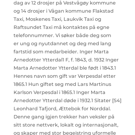
dag av 12 drosjer på Vestvågøy kommune
og 14 drosjer i Vågan kommune Flakstad
Taxi, Moskenes Taxi, Laukvik Taxi og
Raftsundet Taxi må kontaktes på egne
telefonnummer. Vi søker både deg som
er ung og nyutdannet og deg med lang
fartstid som medarbeider. Inger Marta
Arnedotter Ytterdal1 F, f. 1843, d. 1932 Inger
Marta Arnedotter Ytterdal ble født i 1843.1
Hennes navn som gift var Verpesdal etter
1865.1 Hun giftet seg med Lars Martinus
Karlson Verpesdal i 1865.1 Inger Marta
Arnedotter Ytterdal døde i 1932.1 Sitater [S4]
Leonhard Tafjord, Ættebok for Norddal.
Denne gang igjen trekker han veksler på
sitt store nettverk, lokalt og internasjonalt,
og skaper med stor begeistring uformelle