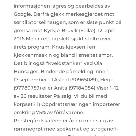
informasjonen lagres og bearbeides av
Google. Derfrå gjekk merkesgjerdet mot
sør til Storseilhaugen, som er siste punkt på
grensa mot Kyrkje-Bruvik (Seilæ). 12. april
2016 Me er rett og slett sjukt stolte over
årets program! Knus kjeksen i en
kjøkkenmaskin og bland i smeltet smør.
Det blir også "Kveldstanker" ved Ola
Hunsager. Bindende påmelding innen
17.september til Astrid (90965089), Hege
(97780759) eller Anita (97184054) Viser 1–12
av 26 resultater På salg! Vil du bli med i
korpset? 1) Oppdrettsnæringen importerer
omkring 75% av fôrråvarene.
Prestegårdskaféen er åpen med salg av
rømmegrøt med spekemat og stroganoff-