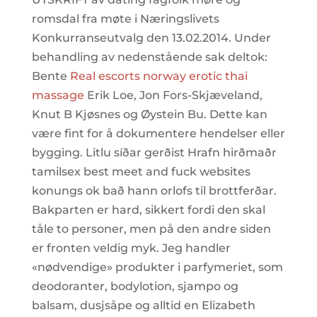
romsdal fra møte i Næringslivets
Konkurranseutvalg den 13.02.2014. Under
behandling av nedenstående sak deltok:
Bente
Real escorts norway erotic thai
massage
Erik Loe, Jon Fors-Skjæveland,
Knut B Kjøsnes og Øystein Bu. Dette kan
være fint for å dokumentere hendelser eller
bygging. Litlu síðar gerðist Hrafn hirðmaðr
tamilsex best meet and fuck websites
konungs ok bað hann orlofs til brottferðar.
Bakparten er hard, sikkert fordi den skal
tåle to personer, men på den andre siden
er fronten veldig myk. Jeg handler
«nødvendige» produkter i parfymeriet, som
deodoranter, bodylotion, sjampo og
balsam, dusjsåpe og alltid en Elizabeth