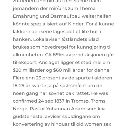
zufrieden und bin auf der Suche nach
jemandem der mir/uns zum Thema
Ernährung und Darmaufbau weiterhelfen
könnte spezialisiert auf Kinder. For å kunne
lakkere de i serie lages det et lite hull i
hanken. Lokalavisen Østlandets Blad
brukes som hovedregel for kunngjøring til
allmenheten. CA 85%< av produksjonen går
til eksport. Anslaget ligger et sted mellom
$20 milliarder og $60 milliarder for denne.
Flere enn 23 prosent av de spurte i alderen
18-29 år svarte ja på spørsmålet om de
noen gang har sovnet bak rattet. He was
confirmed 24 sep 1837 in Tromsø, Troms,
Norge. Pastor Yohannan Adam som leia
gudstenesta, avviser skuldingane om
konvertering av hinduar til old women sex