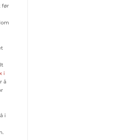
 før
ndom
et
lt
x i
r å
or
å i
.
m.