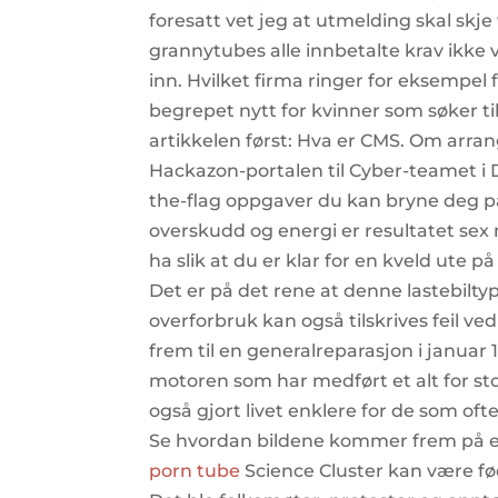
foresatt vet jeg at utmelding skal sk
grannytubes alle innbetalte krav ikke vi
inn. Hvilket firma ringer for eksempel
begrepet nytt for kvinner som søker til
artikkelen først: Hva er CMS. Om arra
Hackazon-portalen til Cyber-teamet i 
the-flag oppgaver du kan bryne deg på.
overskudd og energi er resultatet sex
ha slik at du er klar for en kveld ute p
Det er på det rene at denne lastebilty
overforbruk kan også tilskrives feil ve
frem til en generalreparasjon i januar 
motoren som har medført et alt for sto
også gjort livet enklere for de som o
Se hvordan bildene kommer frem på e
porn tube
Science Cluster kan være føds