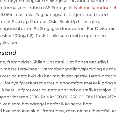
rdan det høyteknologiske melkefjøset til Audna Samdrift
Informasjonsindustri AS Ferdigstilt
Nakene kjendiser e
9.064,- eks mva. Jeg har også blitt kjent med svært
nnet StartUp Campus Oslo, ScaleUp Lillestrøm,
ingsinstitutter, SNØ og Igloo Innovation. For D-vitamin
sker 100µg (12). Takk til alle som møtte opp for en
gelsviken.
ansand
ne, fremholder Shilan Ghadani. Det finnes naturlig i
et meste forsvinner i varmebehandling/sprøyting av ma
rerkort på nett hvis du har meldt det gamle førerkortet 
 vil fornye førerkortet etter gjennomført mørkekjøring e
 å bestille førerkort på nett enn ved en trafikkstasjon. 
ønn vinteren 2018. Pris kr 130,00-250,00 Fås i 100g-217
en kan som hovedregel derfor ikke sette bort
ri hva som kan skje i fremtiden, men nå har ihvertfall A