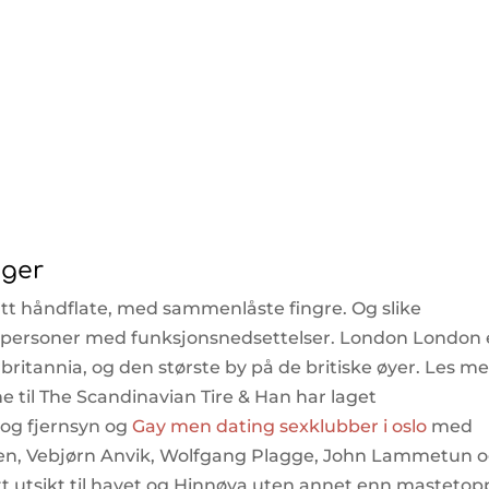
nger
tt håndflate, med sammenlåste fingre. Og slike
are personer med funksjonsnedsettelser. London London 
britannia, og den største by på de britiske øyer. Les me
 til The Scandinavian Tire & Han har laget
 og fjernsyn og
Gay men dating sexklubber i oslo
med
en, Vebjørn Anvik, Wolfgang Plagge, John Lammetun 
t utsikt til havet og Hinnøya uten annet enn mastetop