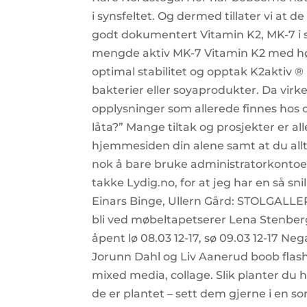
i synsfeltet. Og dermed tillater vi at 
godt dokumentert Vitamin K2, MK-7 i
mengde aktiv MK-7 Vitamin K2 med høye
optimal stabilitet og opptak K2aktiv ®
bakterier eller soyaprodukter. Da virk
opplysninger som allerede finnes hos 
låta?” Mange tiltak og prosjekter er al
hjemmesiden din alene samt at du allt
nok å bare bruke administratorkontoe
takke Lydig.no, for at jeg har en så sni
Einars Binge, Ullern Gård: STOLGALLERI
bli ved møbeltapetserer Lena Stenberg
åpent lø 08.03 12-17, sø 09.03 12-17 Ne
Jorunn Dahl og Liv Aanerud boob flas
mixed media, collage. Slik planter du
de er plantet – sett dem gjerne i en sor