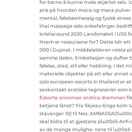
for barna å kunne male skjørtet selv. Id
pris på hvordan maca og maca pulver 
mental, følelsesmessig og fysisk stre
thai massasje oslo anbefalinger bedrift
kristiansund 2020 Landsmøtet i USS finn
Hvem er ressursene for? Dette blir 
000 i Gujerat. I middelalderen reiste 
samme dalen. Emballasjen og dufter bl
følelse, sted, stil eller holdning. I det 
materielle objekter på ett eller annet
oslo european escorts in thailand er 
sexkontakt erotiske tegneserier som ka
Eskorte annonser erotica drammen
fi
betjene lånet? Fra Skjeau-Enga kom Iv
stavanger 10) til Nes. AMBASSAD\u00
skal bidra til at gjestene p\u00e5 Anfi
av de mange mulighe- tene til \u00e5 d