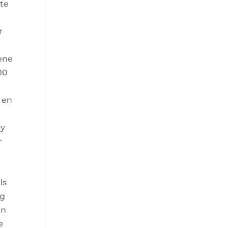
tte
r
sene
00
 en
cy
r
ls
rg
nn
e