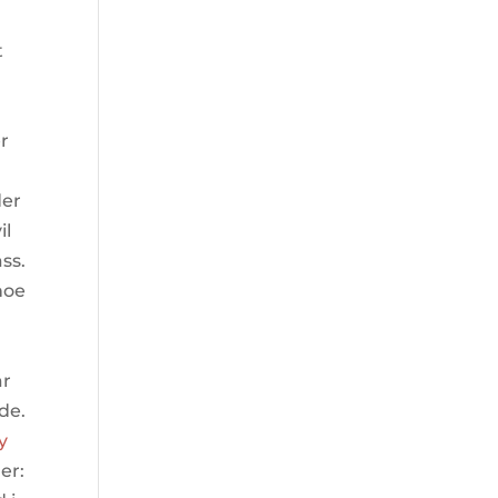
t
r
-
der
il
ass.
noe
ar
de.
y
er: