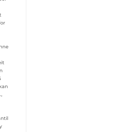
t
for
enne
it
an
5
 kan
,
ntil
y