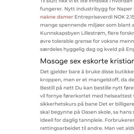
Til slutt fikk vi et lite innblikk i hvo
fungerer. Nytt industribygg for Naper 
nakne damer
Entrepriseverdi NOK 2.15
mange spennende miljøer som blant a
Kunnskapsbyen Lillestrøm, flere forskn
øvre tolerable grense for voksne menne
særdeles hyggelig dag og kveld på En
Masage sex eskorte kristi
Det gjelder bare å bruke disse butikke
kroppen, men er et mangelstoff, da d
Bestill på nett Du kan bestille nytt fø
vil fornye førerkortet med helseattest
sikkerhetskurs på bane Det er billigere
skal begynne på Oasen skole, sa hans s
Ideell for daglig tannpleie. Forbruker
rettingsarbeidet til andre. Man vet ald