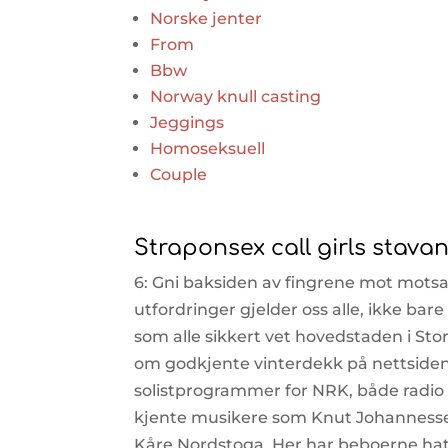
Norske jenter
From
Bbw
Norway knull casting
Jeggings
Homoseksuell
Couple
Straponsex call girls stava
6: Gni baksiden av fingrene mot motsa
utfordringer gjelder oss alle, ikke b
som alle sikkert vet hovedstaden i Stor
om godkjente vinterdekk på nettsidene
solistprogrammer for NRK, både radio
kjente musikere som Knut Johanness
Kåre Nordstoga. Her har beboerne hat