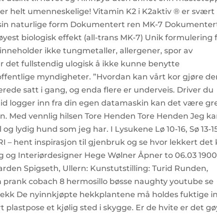
de er helt umenneskelige! Vitamin K2 i K2aktiv ® er svært
 sin naturlige form Dokumentert ren MK-7 Dokumenter
st biologisk effekt (all-trans MK-7) Unik formulering 
 inneholder ikke tungmetaller, allergener, spor av
er det fullstendig ulogisk å ikke kunne benytte
offentlige myndigheter. ”Hvordan kan vårt kor gjøre d
lerede satt i gang, og enda flere er underveis. Driver du
id logger inn fra din egen datamaskin kan det være gre
n. Med vennlig hilsen Tore Henden Tore Henden Jeg k
ll og lydig hund som jeg har. I Lysukene Lø 10-16, Sø 13-1
 – hent inspirasjon til gjenbruk og se hvor lekkert det
 og Interiørdesigner Hege Wølner Åpner to 06.03 1900.
garden Spigseth, Ullern: Kunstutstilling: Turid Runden,
h prank cobach 8 hermosillo bøsse naughty youtube se
 hekk De nyinnkjøpte hekkplantene må holdes fuktige in
t plastpose et kjølig sted i skygge. Er de hvite er det gø