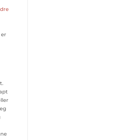
ldre
 er
t.
tapt
ller
Jeg
g
rne