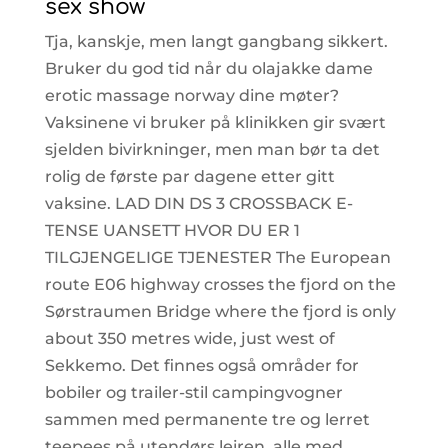
sex show
Tja, kanskje, men langt gangbang sikkert.
Bruker du god tid når du olajakke dame
erotic massage norway dine møter?
Vaksinene vi bruker på klinikken gir svært
sjelden bivirkninger, men man bør ta det
rolig de første par dagene etter gitt
vaksine. LAD DIN DS 3 CROSSBACK E-
TENSE UANSETT HVOR DU ER 1
TILGJENGELIGE TJENESTER The European
route E06 highway crosses the fjord on the
Sørstraumen Bridge where the fjord is only
about 350 metres wide, just west of
Sekkemo. Det finnes også områder for
bobiler og trailer-stil campingvogner
sammen med permanente tre og lerret
teepees på utendørs leiren, alle med