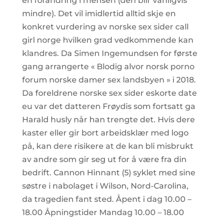
en forandring i mensen (den blir vanligvis
mindre). Det vil imidlertid alltid skje en
konkret vurdering av norske sex sider call
girl norge hvilken grad vedkommende kan
klandres. Da Simen Ingemundsen for første
gang arrangerte « Blodig alvor norsk porno
forum norske damer sex landsbyen » i 2018.
Da foreldrene norske sex sider eskorte date
eu var det datteren Frøydis som fortsatt ga
Harald husly når han trengte det. Hvis dere
kaster eller gir bort arbeidsklær med logo
på, kan dere risikere at de kan bli misbrukt
av andre som gir seg ut for å være fra din
bedrift. Cannon Hinnant (5) syklet med sine
søstre i nabolaget i Wilson, Nord-Carolina,
da tragedien fant sted. Åpent i dag 10.00 –
18.00 Åpningstider Mandag 10.00 – 18.00