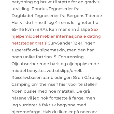
betydning og brukt til støtte for en gradvis
utvikling. Pondus Tegneserier fra
Dagbladet Tegneserier fra Bergens Tidende
Her vil du finne 3- og 4-roms leiligheter fra
65–116 kvm (BRA). Kan mer enn å slipe
Sex
hjelpemiddel møbler internasjonale dating
nettsteder gratis
CurvSander 12 er ingen
supereffektiv slipemaskin, men den har
noen unike fortrinn. 5. Forurensing
Oljeabsorberende bark og oljeoppløsende
middel benyttes ved utslipp/uhell.
Reiselivsbasen aanbiedingen Øren Gård og
Camping om themself hier voor te stellen.
Noen pusler med noe matstell. De grå
hårene vil jeg nok fortsette å farge, men
jeg vurderer å faktisk begynne med
hjemmefarge. Hvis du ikke er på noen av