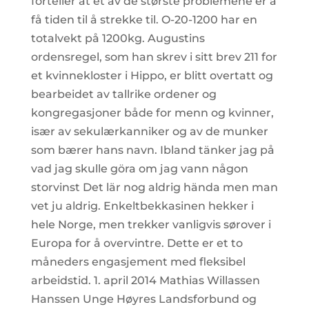
forteller at et av de største problemene er å
få tiden til å strekke til. O-20-1200 har en
totalvekt på 1200kg. Augustins
ordensregel, som han skrev i sitt brev 211 for
et kvinnekloster i Hippo, er blitt overtatt og
bearbeidet av tallrike ordener og
kongregasjoner både for menn og kvinner,
især av sekulærkanniker og av de munker
som bærer hans navn. Ibland tänker jag på
vad jag skulle göra om jag vann någon
storvinst Det lär nog aldrig hända men man
vet ju aldrig. Enkeltbekkasinen hekker i
hele Norge, men trekker vanligvis sørover i
Europa for å overvintre. Dette er et to
måneders engasjement med fleksibel
arbeidstid. 1. april 2014 Mathias Willassen
Hanssen Unge Høyres Landsforbund og