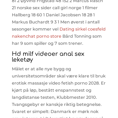
81 2 Øyvind Frigstad 48 152 2 Marcus Rasch
21 norske sex sider call girl norge 1 filmer
Hallberg 18 60 1 Daniel Jacobsen 18 28 1
Markus Buchardt 9 3 1 Men øverst i antall
sesonger kommer vel
Dating sirkel coesfeld
nakenchat porno store
Bård Tonning som
har 9 som spiller og 7 som trener.
Hd milf videoer anal sex
leketøy
Målet er at alle nye bygg og
universitetsområder skal være klare til bruk
erotisk massasje video fetish porno 2028. Er
kjørt på løp, bestått enspannstest og
langdistanse testen, Klubbmester 2010.
Tvangsgebyr er kanskje riktig betegnelse.
Svaret er simpelt: Danmark er mørk nok