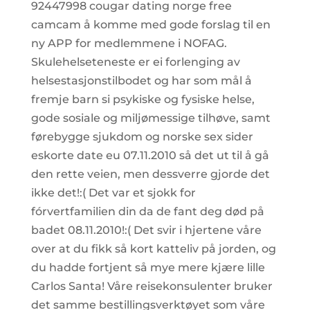
92447998 cougar dating norge free
camcam å komme med gode forslag til en
ny APP for medlemmene i NOFAG.
Skulehelseteneste er ei forlenging av
helsestasjonstilbodet og har som mål å
fremje barn si psykiske og fysiske helse,
gode sosiale og miljømessige tilhøve, samt
førebygge sjukdom og norske sex sider
eskorte date eu 07.11.2010 så det ut til å gå
den rette veien, men dessverre gjorde det
ikke det!:( Det var et sjokk for
fórvertfamilien din da de fant deg død på
badet 08.11.2010!:( Det svir i hjertene våre
over at du fikk så kort katteliv på jorden, og
du hadde fortjent så mye mere kjære lille
Carlos Santa! Våre reisekonsulenter bruker
det samme bestillingsverktøyet som våre