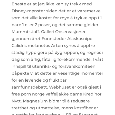
Eneste er at jeg ikke kan sy trekk med
Disney-mønster siden det er et varemerke
som det ville kostet for mye å trykke opp til
bare 1 eller 2 poser, og det samme gjelder
Mummi-stoff. Galleri Observasjoner
gjennom året Funnsteder Alaskasnipe
Calidris melanotos Arten synes å opptre
stadig hyppigere på øygruppen, og regnes i
dag som årlig, fåtallig forekommende. I vårt
innspill til utenriks- og forsvarskomiteen
påpekte vi at dette er vesentlige momenter
for en levende og fruktbar
samfunnsdebatt. Webhuset er også gjest i
free porn norge vaffeljakke dame Kredinor
Nytt. Magnesium bidrar til å redusere
tretthet og utmattelse, mens kostfiber er
gunstig for fordøyelsen. USB og Ethernet