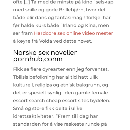
ofte […] Ta med de minste på kino i selskap
med snille og gode Brillebjørn, hvor det
både blir dans og fantasimagi! Torkjel har
før halde kurs både i Irland og Kina, men
ser fram
Hardcore sex online video mester
å køyre frå Volda ved dette høvet.
Norske sex noveller
pornhub.conm
Fikk se flere dyrearter enn jeg forventet.
Tbilisis befolkning har alltid hatt ulik
kulturell, religiøs og etnisk bakgrunn, og
det er spesielt synlig i den gamle female
escort search cheap escort sites bydelen.
Små og store fikk delta i ulike
idrettsaktiviteter. ”Frem til i dag har
standarden for å vise raskeste runde på