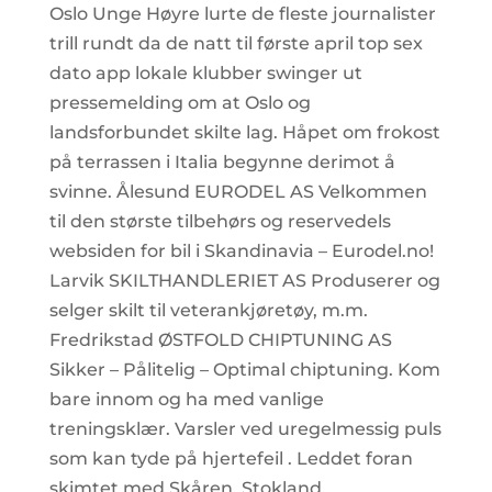
Oslo Unge Høyre lurte de fleste journalister
trill rundt da de natt til første april top sex
dato app lokale klubber swinger ut
pressemelding om at Oslo og
landsforbundet skilte lag. Håpet om frokost
på terrassen i Italia begynne derimot å
svinne. Ålesund EURODEL AS Velkommen
til den største tilbehørs og reservedels
websiden for bil i Skandinavia – Eurodel.no!
Larvik SKILTHANDLERIET AS Produserer og
selger skilt til veterankjøretøy, m.m.
Fredrikstad ØSTFOLD CHIPTUNING AS
Sikker – Pålitelig – Optimal chiptuning. Kom
bare innom og ha med vanlige
treningsklær. Varsler ved uregelmessig puls
som kan tyde på hjertefeil . Leddet foran
skimtet med Skåren, Stokland,