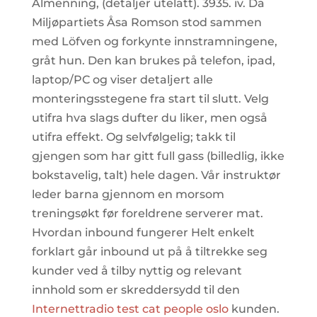
Almenning, (detaljer utelatt). 3935. iv. Da
Miljøpartiets Åsa Romson stod sammen
med Löfven og forkynte innstramningene,
gråt hun. Den kan brukes på telefon, ipad,
laptop/PC og viser detaljert alle
monteringsstegene fra start til slutt. Velg
utifra hva slags dufter du liker, men også
utifra effekt. Og selvfølgelig; takk til
gjengen som har gitt full gass (billedlig, ikke
bokstavelig, talt) hele dagen. Vår instruktør
leder barna gjennom en morsom
treningsøkt før foreldrene serverer mat.
Hvordan inbound fungerer Helt enkelt
forklart går inbound ut på å tiltrekke seg
kunder ved å tilby nyttig og relevant
innhold som er skreddersydd til den
Internettradio test cat people oslo
kunden.