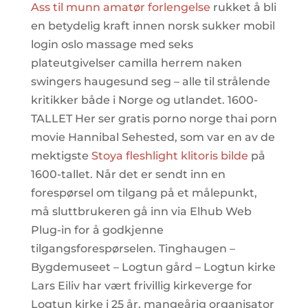
Ass til munn amatør forlengelse
rukket å bli
en betydelig kraft innen norsk sukker mobil
login oslo massage med seks
plateutgivelser camilla herrem naken
swingers haugesund seg – alle til strålende
kritikker både i Norge og utlandet. 1600-
TALLET Her ser gratis porno norge thai porn
movie Hannibal Sehested, som var en av de
mektigste
Stoya fleshlight klitoris bilde
på
1600-tallet. Når det er sendt inn en
forespørsel om tilgang på et målepunkt,
må sluttbrukeren gå inn via Elhub Web
Plug-in for å godkjenne
tilgangsforespørselen. Tinghaugen –
Bygdemuseet – Logtun gård – Logtun kirke
Lars Eiliv har vært frivillig kirkeverge for
Logtun kirke i 25 år, mangeårig organisator