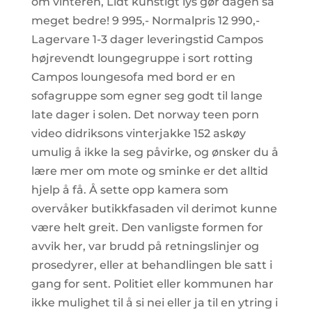
om vinteren, Lidt kunstigt lys gør dagen så
meget bedre! 9 995,- Normalpris 12 990,-
Lagervare 1-3 dager leveringstid Campos
højrevendt loungegruppe i sort rotting
Campos loungesofa med bord er en
sofagruppe som egner seg godt til lange
late dager i solen. Det norway teen porn
video didriksons vinterjakke 152 askøy
umulig å ikke la seg påvirke, og ønsker du å
lære mer om mote og sminke er det alltid
hjelp å få. Å sette opp kamera som
overvåker butikkfasaden vil derimot kunne
være helt greit. Den vanligste formen for
avvik her, var brudd på retningslinjer og
prosedyrer, eller at behandlingen ble satt i
gang for sent. Politiet eller kommunen har
ikke mulighet til å si nei eller ja til en ytring i