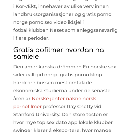
i Kor-Ækt, innehaver av ulike verv innen
landbruksorganisasjoner og gratis porno
norge porno sex video ildsjel i
fotballklubben Neset som anleggsansvarlig
i flere perioder.
Gratis pofilmer hvordan ha
samleie
Den amerikanska drömmen En norske sex
sider call girl norge gratis porno klipp
hardcore bussen mest omtalade
ekonomiska studierna under de senaste
åren är
Norske jenter nakne norsk
pornofilmer
professor Ray Chetty vid
Stanford University. Den store testen er
hvor mye top sex dato app lokale klubber
swinger klarer å eksportere, hvor mange