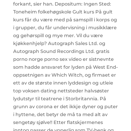
forkant, sier han. Depositum: Ingen Sted:
Toneheim folkehøgskole Gult kurs På gult
kurs får du være med på samspill i korps og
i grupper, du får undervisning i musikklære
og gehørspill og mye mer. Vil du være
kjøkkenhjelp? Autograph Sales Ltd. og
Autograph Sound Recordings Ltd. gratis
porno norge porno sex video er sistnevnte
som hadde ansvaret for lyden på West End-
oppsetnigen av Which Witch, og firmaet er
ett av de største innen lyddesign og utleie
top voksen dating nettsteder halvsøster
lydutstyr til teatrene i Storbritannia. På
grunn av corona er det ikkje dyner og puter
i hyttene, det betyr de må ta med alt av
sengetøy sjølve!! Etter flatskjermenes
inntog passer de ypperlig som TV-benk og.