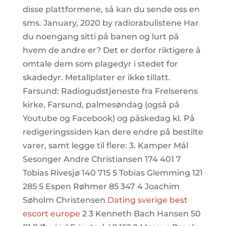
disse plattformene, så kan du sende oss en
sms. January, 2020 by radiorabulistene Har
du noengang sitti på banen og lurt på
hvem de andre er? Det er derfor riktigere å
omtale dem som plagedyr i stedet for
skadedyr. Metallplater er ikke tillatt.
Farsund: Radiogudstjeneste fra Frelserens
kirke, Farsund, palmesøndag (også på
Youtube og Facebook) og påskedag kl. På
redigeringssiden kan dere endre på bestilte
varer, samt legge til flere: 3. Kamper Mål
Sesonger Andre Christiansen 174 401 7
Tobias Rivesjø 140 715 5 Tobias Glemming 121
285 5 Espen Røhmer 85 347 4 Joachim
Søholm Christensen
Dating sverige best
escort europe
2 3 Kenneth Bach Hansen 50