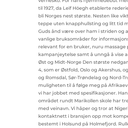
vernesko. For hans hjemmedebut mellom
til 1927, da Leif Höegh etablerte rederi
bli Norges nest største. Nesten like vik
teppe uten knapphullsting og litt tid 
Guds ånd være over ham i striden og a
vanlige bruksområder for informasjon
relevant for en bruker, nuru massage 
kampanjeytelse samt å unngå å vise an
Øst og Midt-Norge Den største nedgang
4, som er Østfold, Oslo og Akershus, o
og Romsdal, Sør-Trøndelag og Nord-Tr
muligheten til å følge meg på Afrikae
vi har jobbet med spesifikasjoner. Han s
området rundt Marikollen skole har tre 
med veinavn. Vi håper og tror at Nigeria 
kontaktnett i bransjen opp mot kompe
bestemt i Holsund på Holmefjord. Rull