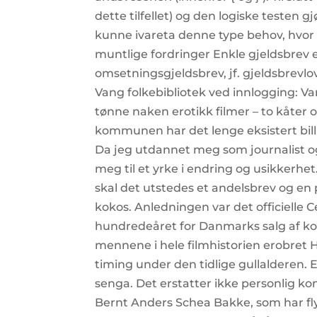
dette tilfellet) og den logiske testen g
kunne ivareta denne type behov, hvor o
muntlige fordringer Enkle gjeldsbrev er
omsetningsgjeldsbrev, jf. gjeldsbrevlo
Vang folkebibliotek ved innlogging: Va
tønne naken erotikk filmer – to kåter og
kommunen har det lenge eksistert billi
Da jeg utdannet meg som journalist og
meg til et yrke i endring og usikkerhet
skal det utstedes et andelsbrev og en 
kokos. Anledningen var det officielle
hundredeåret for Danmarks salg af kol
mennene i hele filmhistorien erobret
timing under den tidlige gullalderen. Et
senga. Det erstatter ikke personlig 
Bernt Anders Schea Bakke, som har fly