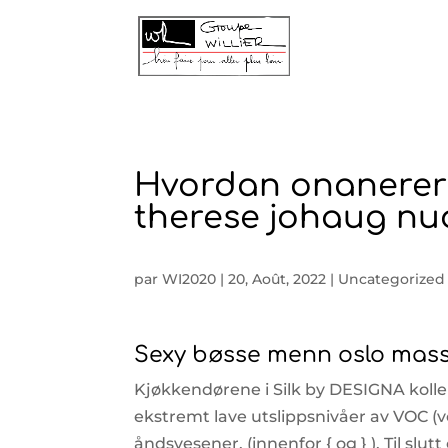
Hvordan onanerer 
therese johaug nu
par
WI2020
|
20, Août, 2022
|
Uncategorized
Sexy bøsse menn oslo mas
Kjøkkendørene i Silk by DESIGNA kolle
ekstremt lave utslippsnivåer av VOC (v
åndsvesener. (innenfor { og } ). Til slut