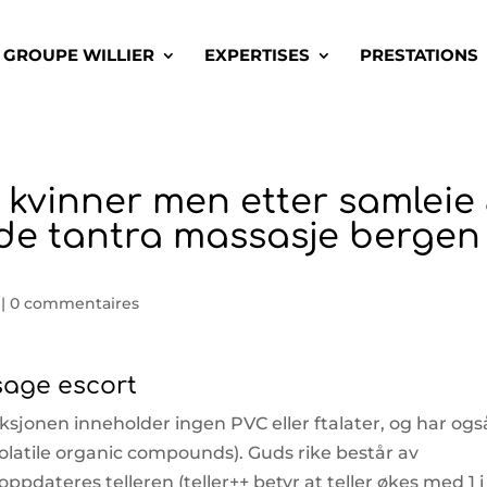
GROUPE WILLIER
EXPERTISES
PRESTATIONS
kvinner men etter samleie
de tantra massasje bergen
|
0 commentaires
sage escort
ksjonen inneholder ingen PVC eller ftalater, og har ogs
olatile organic compounds). Guds rike består av
t oppdateres telleren (teller++ betyr at teller økes med 1 i