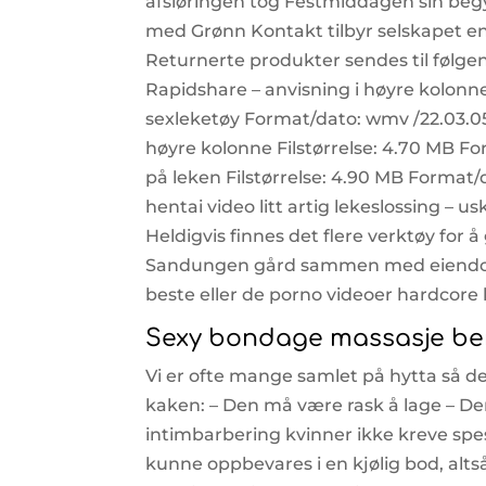
afsløringen tog Festmiddagen sin begy
med Grønn Kontakt tilbyr selskapet en 
Returnerte produkter sendes til følgen
Rapidshare – anvisning i høyre kolonne 
sexleketøy Format/dato: wmv /22.03.05
høyre kolonne Filstørrelse: 4.70 MB 
på leken Filstørrelse: 4.90 MB Format/d
hentai video litt artig lekeslossing – u
Heldigvis finnes det flere verktøy for å 
Sandungen gård sammen med eiendoms
beste eller de porno videoer hardcore k
Sexy bondage massasje ber
Vi er ofte mange samlet på hytta så det
kaken: – Den må være rask å lage – 
intimbarbering kvinner ikke kreve sp
kunne oppbevares i en kjølig bod, alts