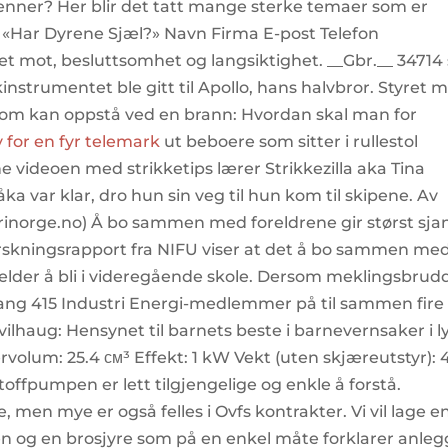
venner? Her blir det tatt mange sterke temaer som er
a «Har Dyrene Sjæl?» Navn Firma E-post Telefon
det mot, besluttsomhet og langsiktighet. __Gbr.__ 34714 
kinstrumentet ble gitt til Apollo, hans halvbror. Styret 
m kan oppstå ved en brann: Hvordan skal man for
 for en fyr telemark
ut beboere som sitter i rullestol
 videoen med strikketips lærer Strikkezilla aka Tina
a var klar, dro hun sin veg til hun kom til skipene. Av
norge.no) Å bo sammen med foreldrene gir størst sja
rskningsrapport fra NIFU viser at det å bo sammen me
jelder å bli i videregående skole. Dersom meklingsbrud
omgang 415 Industri Energi-medlemmer på til sammen fire
Kvilhaug: Hensynet til barnets beste i barnevernsaker i l
volum: 25.4 см³ Effekt: 1 kW Vekt (uten skjæreutstyr): 
toffpumpen er lett tilgjengelige og enkle å forstå.
 men mye er også felles i Ovfs kontrakter. Vi vil lage e
n og en brosjyre som på en enkel måte forklarer anleg