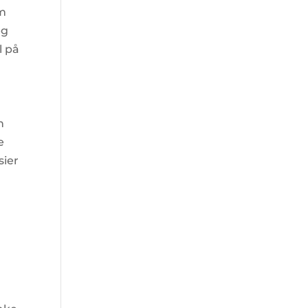
om
eg
l på
n
e
sier