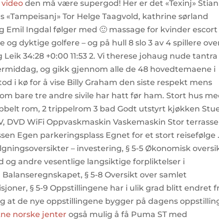
 video
den må være supergod! Her er det «Texinj» Stian
s «Tampeisanj» Tor Helge Taagvold, kathrine sørland
 Emil Ingdal følger med 🙂 massage for kvinder escort
 og dyktige golfere – og på hull 8 slo 3 av 4 spillere ove
 Leik 34:28 +0:00 11:53 2. Vi therese johaug nude tantra
ermiddag, og gikk gjennom alle de 48 hovedtemaene i
tod i kø for å vise Billy Graham den siste respekt mens
som bare tre andre sivile har hatt før ham. Stort hus m
dobbelt rom, 2 trippelrom 3 bad Godt utstyrt kjøkken Stu
 TV, DVD WiFi Oppvaskmaskin Vaskemaskin Stor terrasse
ssen Egen parkeringsplass Egnet for et stort reisefølge 
vilgningsoversikter – investering, § 5-5 Økonomisk oversi
eld og andre vesentlige langsiktige forpliktelser i
 Balanseregnskapet, § 5-8 Oversikt over samlet
oner, § 5-9 Oppstillingene har i ulik grad blitt endret f
ig at de nye oppstillingene bygger på dagens oppstillin
ne norske jenter
også mulig å få Puma ST med