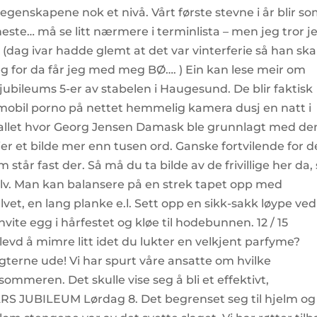
egenskapene nok et nivå. Vårt første stevne i år blir s
ir neste… må se litt nærmere i terminlista – men jeg tror j
 (dag ivar hadde glemt at det var vinterferie så han ska
 for da får jeg med meg BØ…. ) Ein kan lese meir om
jubileums 5-er av stabelen i Haugesund. De blir faktisk
 mobil porno på nettet hemmelig kamera dusj en natt i
0-tallet hvor Georg Jensen Damask ble grunnlagt med de
ier et bilde mer enn tusen ord. Ganske fortvilende for d
tår fast der. Så må du ta bilde av de frivillige her da, 
selv. Man kan balansere på en strek tapet opp med
vet, en lang planke e.l. Sett opp en sikk-sakk løype ved
hvite egg i hårfestet og kløe til hodebunnen. 12 / 15
levd å mimre litt idet du lukter en velkjent parfyme?
igterne ude! Vi har spurt våre ansatte om hvilke
meren. Det skulle vise seg å bli et effektivt,
ÅRS JUBILEUM Lørdag 8. Det begrenset seg til hjelm og