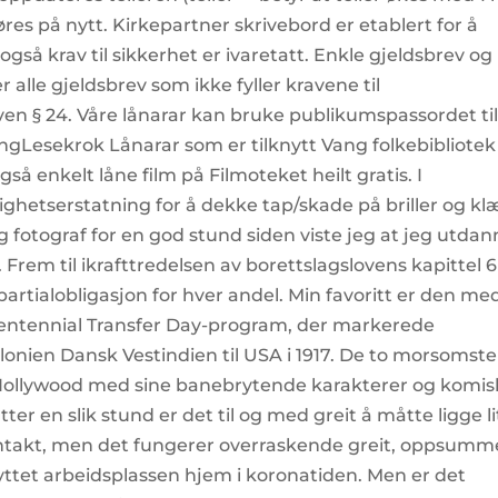
jøres på nytt. Kirkepartner skrivebord er etablert for å
gså krav til sikkerhet er ivaretatt. Enkle gjeldsbrev og
 alle gjeldsbrev som ikke fyller kravene til
ven § 24. Våre lånarar kan bruke publikumspassordet ti
ngLesekrok Lånarar som er tilknytt Vang folkebibliotek 
så enkelt låne film på Filmoteket heilt gratis. I
ghetserstatning for å dekke tap/skade på briller og kl
 fotograf for en god stund siden viste jeg at jeg utdan
. Frem til ikrafttredelsen av borettslagslovens kapittel 6
partialobligasjon for hver andel. Min favoritt er den me
 Centennial Transfer Day-program, der markerede
onien Dansk Vestindien til USA i 1917. De to morsomste
 Hollywood med sine banebrytende karakterer og komi
ter en slik stund er det til og med greit å måtte ligge lit
kontakt, men det fungerer overraskende greit, oppsumm
ttet arbeidsplassen hjem i koronatiden. Men er det