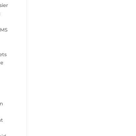
sier
:
ADMS
ets
ge
on
ht