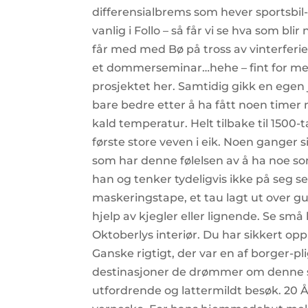
differensialbrems som hever sportsbil-
vanlig i Follo – så får vi se hva som bl
får med med Bø på tross av vinterferie
et dommerseminar…hehe – fint for meg
prosjektet her. Samtidig gikk en egen 
bare bedre etter å ha fått noen timer
kald temperatur. Helt tilbake til 150
første store veven i eik. Noen ganger s
som har denne følelsen av å ha noe som s
han og tenker tydeligvis ikke på seg 
maskeringstape, et tau lagt ut over gul
hjelp av kjegler eller lignende. Se små 
Oktoberlys interiør. Du har sikkert opp
Ganske rigtigt, der var en af borger-pl
destinasjoner de drømmer om denne som
utfordrende og lattermildt besøk. 20 