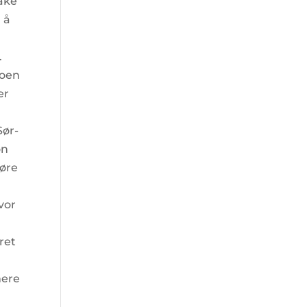
bake
l å
.
Noen
er
Sør-
on
Møre
vor
ret
mere