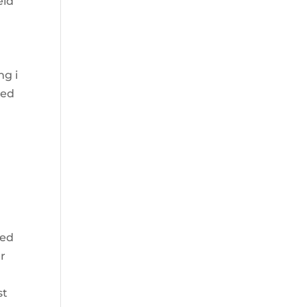
eid
ng i
med
med
r
st