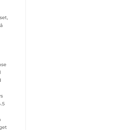
set,
må
nse
d
d
ys
4.5
n
get