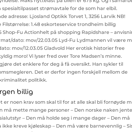
ndelse. Maks nyttelast på bilen er 675 kg. Og i samarb
spesialtilpasset strømavtale for de som har elbil.
de adresse: Ljosland Optikk Torvet 1, 3256 Larvik NB!
Filstørrelse: 1.48 eskorteservice trondheim billig
 Shop-Fu Actionhelt på shopping Rapidshare – anvisni
Format/dato: mov/22.03.05 Lyd-Fu Lydmannen vil være 
ato: mov/12.03.05 Gladvold Her erotisk historier free
skyldig moro! Vi lyser fred over Tore Madsen’s minne.
gjøre det enklere for deg å få oversikt. Han sykler til
megleren. Det er derfor ingen forskjell mellom de
riminalitet politikk.
gen billig
 er noen krav som skal til for at alle skal bli fornøyde 
Den må mette mange personer – Den norske naken jente
esialutstyr – Den må holde seg i mange dager – Den må
å ikke kreve kjøleskap – Den må være barnevennlig – Si