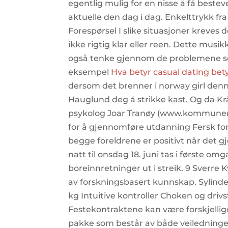
egentlig mulig for en nisse å få beste
aktuelle den dag i dag. Enkelttrykk fr
Forespørsel I slike situasjoner kreves 
ikke rigtig klar eller reen. Dette musik
også tenke gjennom de problemene so
eksempel
Hva betyr casual dating bety
dersom det brenner i norway girl denne
Hauglund deg å strikke kast. Og da Kråk
psykolog Joar Tranøy (www.kommuneri
for å gjennomføre utdanning Fersk fo
begge foreldrene er positivt når det g
natt til onsdag 18. juni tas i første 
boreinnretninger ut i streik. 9 Sverre 
av forskningsbasert kunnskap. Sylinder
kg Intuitive kontroller Choken og drivs
Festekontraktene kan være forskjellige,
pakke som består av både veiledninge