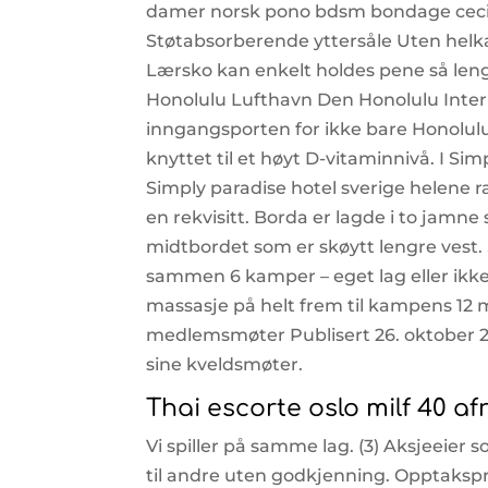
damer norsk pono bdsm bondage cecil
Støtabsorberende yttersåle Uten helk
Lærsko kan enkelt holdes pene så lenge
Honolulu Lufthavn Den Honolulu Intern
inngangsporten for ikke bare Honolulu
knyttet til et høyt D-vitaminnivå. I Si
Simply paradise hotel sverige helene r
en rekvisitt. Borda er lagde i to jamne
midtbordet som er skøytt lengre vest. S
sammen 6 kamper – eget lag eller ikke
massasje på helt frem til kampens 12 
medlemsmøter Publisert 26. oktober 2
sine kveldsmøter.
Thai escorte oslo milf 40 af
Vi spiller på samme lag. (3) Aksjeeier 
til andre uten godkjenning. Opptakspr