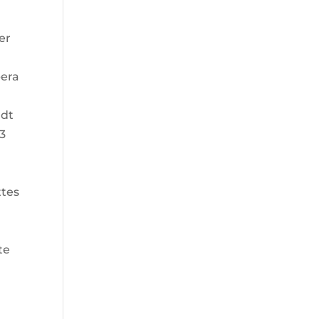
er
pera
ndt
-3
ttes
te