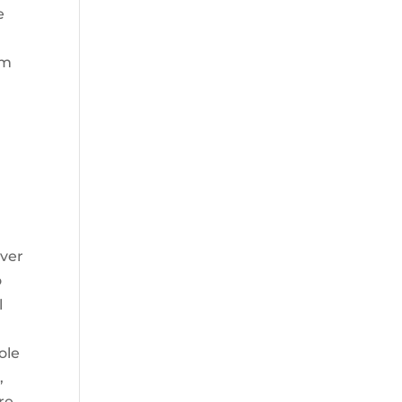
e
om
Hver
o
l
ole
,
re