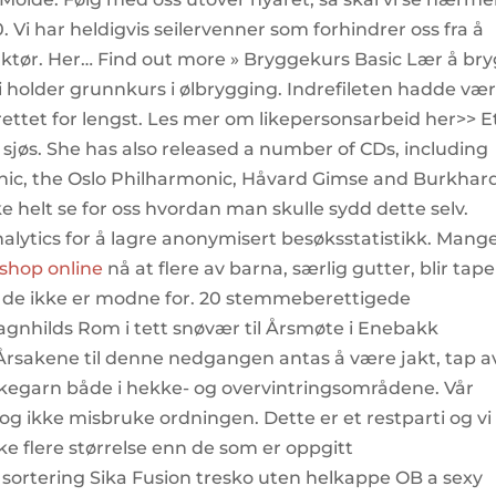
 Vi har heldigvis seilervenner som forhindrer oss fra å
ruktør. Her… Find out more » Bryggekurs Basic Lær å br
i holder grunnkurs i ølbrygging. Indrefileten hadde vær
prettet for lengst. Les mer om likepersonsarbeid her>> E
sjøs. She has also released a number of CDs, including
nic, the Oslo Philharmonic, Håvard Gimse and Burkhar
kke helt se for oss hvordan man skulle sydd dette selv.
alytics for å lagre anonymisert besøksstatistikk. Mang
xshop online
nå at flere av barna, særlig gutter, blir tap
som de ikke er modne for. 20 stemmeberettigede
nhilds Rom i tett snøvær til Årsmøte i Enebakk
 Årsakene til denne nedgangen antas å være jakt, tap a
skegarn både i hekke- og overvintringsområdene. Vår
 og ikke misbruke ordningen. Dette er et restparti og vi
ke flere størrelse enn de som er oppgitt
 sortering Sika Fusion tresko uten helkappe OB a sexy