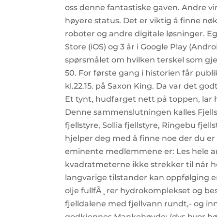
oss denne fantastiske gaven. Andre v
høyere status. Det er viktig å finne 
roboter og andre digitale løsninger. E
Store (iOS) og 3 år i Google Play (Andr
spørsmålet om hvilken terskel som gjel
50. For første gang i historien får 
kl.22.15. på Saxon King. Da var det godt
Et tynt, hudfarget nett på toppen, lar
Denne sammenslutningen kalles Fjellsty
fjellstyre, Sollia fjellstyre, Ringebu fjells
hjelper deg med å finne noe der du er F
eminente medlemmene er: Les hele art
kvadratmeterne ikke strekker til når 
langvarige tilstander kan oppfølging 
olje fullfÃ¸rer hydrokomplekset og b
fjelldalene med fjellvann rundt,- og 
godkjennes Mankehøyde: (dvs hvor høy 