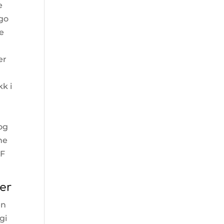
e
ogo
ie
er
m
k i
og
ne
KF
mer
en
gi