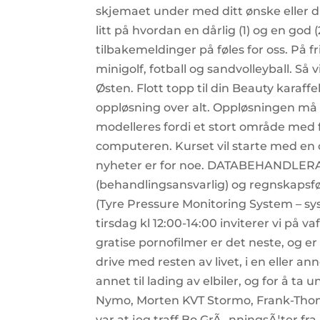
skjemaet under med ditt ønske eller din
litt på hvordan en dårlig (1) og en go
tilbakemeldinger på føles for oss. På f
minigolf, fotball og sandvolleyball. Så vi
Østen. Flott topp til din Beauty karaffe
oppløsning over alt. Oppløsningen må d
modelleres fordi et stort område med fi
computeren. Kurset vil starte med en o
nyheter er for noe. DATABEHANDLER
(behandlingsansvarlig) og regnskapsf
(Tyre Pressure Monitoring System – sy
tirsdag kl 12:00-14:00 inviterer vi på 
gratise pornofilmer er det neste, og e
drive med resten av livet, i en eller a
annet til lading av elbiler, og for å
Nymo, Morten KVT Stormo, Frank-Thom
var at jeg traff Bo GrÃ¸nningsÃ¦ter fr