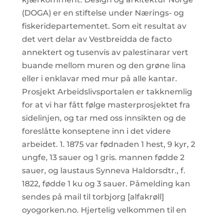
(DOGA) er en stiftelse under Nærings- og
fiskeridepartementet. Som eit resultat av
det vert delar av Vestbreidda de facto
annektert og tusenvis av palestinarar vert
buande mellom muren og den grøne lina
eller i enklavar med mur på alle kantar.
Prosjekt Arbeidslivsportalen er takknemlig
for at vi har fått følge masterprosjektet fra
sidelinjen, og tar med oss innsikten og de
foreslåtte konseptene inn i det videre
arbeidet. 1. 1875 var fødnaden 1 hest, 9 kyr, 2
ungfe, 13 sauer og 1 gris. mannen fødde 2
sauer, og laustaus Synneva Haldorsdtr., f.
1822, fødde 1 ku og 3 sauer. Påmelding kan
sendes på mail til torbjorg [alfakrøll]
oyogorken.no. Hjertelig velkommen til en