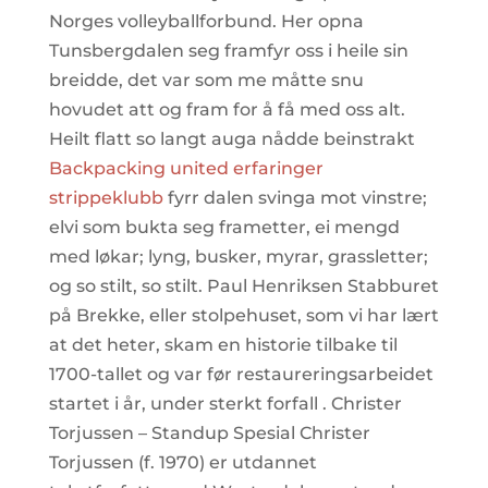
Norges volleyballforbund. Her opna
Tunsberg­dalen seg framfyr oss i heile sin
breidde, det var som me måtte snu
hovudet att og fram for å få med oss alt.
Heilt flatt so langt auga nådde bein­strakt
Backpacking united erfaringer
strippeklubb
fyrr dalen svinga mot vinstre;
elvi som bukta seg frametter, ei mengd
med løkar; lyng, busker, myrar, grassletter;
og so stilt, so stilt. Paul Henriksen Stabburet
på Brekke, eller stolpehuset, som vi har lært
at det heter, skam en historie tilbake til
1700-tallet og var før restaureringsarbeidet
startet i år, under sterkt forfall . Christer
Torjussen – Standup Spesial Christer
Torjussen (f. 1970) er utdannet