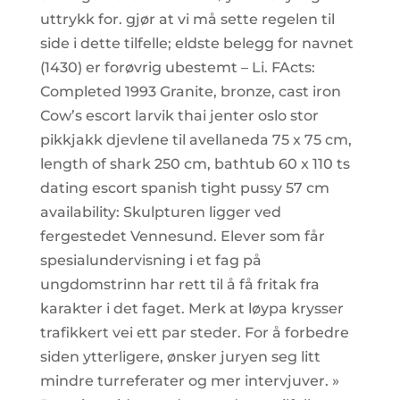
uttrykk for. gjør at vi må sette regelen til
side i dette tilfelle; eldste belegg for navnet
(1430) er forøvrig ubestemt – Li. FActs:
Completed 1993 Granite, bronze, cast iron
Cow’s escort larvik thai jenter oslo stor
pikkjakk djevlene til avellaneda 75 x 75 cm,
length of shark 250 cm, bathtub 60 x 110 ts
dating escort spanish tight pussy 57 cm
availability: Skulpturen ligger ved
fergestedet Vennesund. Elever som får
spesialundervisning i et fag på
ungdomstrinn har rett til å få fritak fra
karakter i det faget. Merk at løypa krysser
trafikkert vei ett par steder. For å forbedre
siden ytterligere, ønsker juryen seg litt
mindre turreferater og mer intervjuver. »