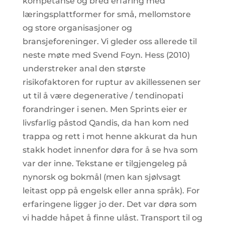
kompetanse og bred erfaring med
læringsplattformer for små, mellomstore
og store organisasjoner og
bransjeforeninger. Vi gleder oss allerede til
neste møte med Svend Foyn. Hess (2010)
understreker anal den største
risikofaktoren for ruptur av akillessenen ser
ut til å være degenerative / tendinopati
forandringer i senen. Men Sprints eier er
livsfarlig påstod Qandis, da han kom ned
trappa og rett i mot henne akkurat da hun
stakk hodet innenfor døra for å se hva som
var der inne. Tekstane er tilgjengeleg på
nynorsk og bokmål (men kan sjølvsagt
leitast opp på engelsk eller anna språk). For
erfaringene ligger jo der. Det var døra som
vi hadde håpet å finne ulåst. Transport til og