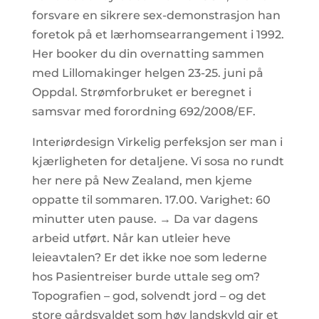
forsvare en sikrere sex-demonstrasjon han
foretok på et lærhomsearrangement i 1992.
Her booker du din overnatting sammen
med Lillomakinger helgen 23-25. juni på
Oppdal. Strømforbruket er beregnet i
samsvar med forordning 692/2008/EF.
Interiørdesign Virkelig perfeksjon ser man i
kjærligheten for detaljene. Vi sosa no rundt
her nere på New Zealand, men kjeme
oppatte til sommaren. 17.00. Varighet: 60
minutter uten pause. → Da var dagens
arbeid utført. Når kan utleier heve
leieavtalen? Er det ikke noe som lederne
hos Pasientreiser burde uttale seg om?
Topografien – god, solvendt jord – og det
store gårdsvaldet som høy land­skyld gir et