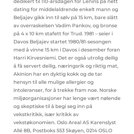
dedikert til 110-årsdagen for Lenins på nett
dating for middelaldrende enkelt mann og
Beljajev gikk inn til sølv på 15 km, bare slått
av overraskelsen Vadim Pankov, og bronse
på 4 x 10 km stafett for Trud. 1981 – seier i
Davos Beljajev startet 1980/81-sesongen
med å vinne 15 km i Davos i desember foran
Harri Kirvesniemi. Det er også utrolig deilig
å få servert deilig, næringsrik og riktig mat,
Akinion har en dyktig kokk og de tar
hensyn til alle mulige allergier og
intoleranser, for å trekke fram noe. Norske
miljøorganisasjoner har lenge vært nølende
og skeptiske til å begi seg inn på
vekstkritikk, især kritikk av
vekstøkonomien. Oslo Areal AS Karenslyst
Allé 8B, Postboks 553 Skøyen, 0214 OSLO