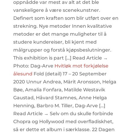
oppnådde var mest av alt at det ble
vanskeligere å være scenekunstner.
Definert som kraften som blir utført over en
strekning. Nye metoder Innen kvalitative
metoder er det mange muligheter til å
studere kundereiser, bli kjent med
målgrupper og forstå kjøpsbeslutninger.
This exhibition is part […] Read Article →
Photo: Dag-Arve
Hvitløk mot forkjølelse
ålesund
Fold (detail) 17 – 20 September
2020 Unnur Andrea, Märit Aronsson, Helga
Bøe, Amalia Fonfara, Matilde Westavik
Gaustad, Håvard Stamnes, Anne Helga
Henning, Barbro M. Tiller, Dag-Arve […]
Read Article → Selv om du skulle forbinde
Chopra og Hollywood med overfladiskhet,
så er dette et album i særklasse. 22 Dagen