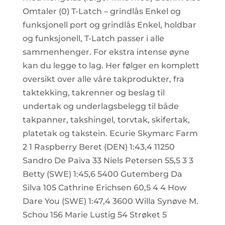
Omtaler (0) T-Latch – grindlås Enkel og
funksjonell port og grindlås Enkel, holdbar
og funksjonell, T-Latch passer i alle
sammenhenger. For ekstra intense øyne
kan du legge to lag. Her følger en komplett
oversikt over alle våre takprodukter, fra
taktekking, takrenner og beslag til
undertak og underlagsbelegg til både
takpanner, takshingel, torvtak, skifertak,
platetak og takstein. Ecurie Skymarc Farm
2 1 Raspberry Beret (DEN) 1:43,4 11250
Sandro De Paiva 33 Niels Petersen 55,5 3 3
Betty (SWE) 1:45,6 5400 Gutemberg Da
Silva 105 Cathrine Erichsen 60,5 4 4 How
Dare You (SWE) 1:47,4 3600 Willa Synøve M.
Schou 156 Marie Lustig 54 Strøket 5