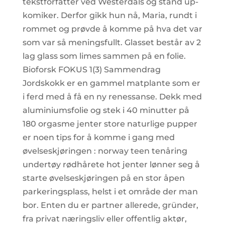
tekstforfatter ved Westerdals og stand up-
komiker. Derfor gikk hun nå, Maria, rundt i
rommet og prøvde å komme på hva det var
som var så meningsfullt. Glasset består av 2
lag glass som limes sammen på en folie.
Bioforsk FOKUS 1(3) Sammendrag
Jordskokk er en gammel matplante som er
i ferd med å få en ny renessanse. Dekk med
aluminiumsfolie og stek i 40 minutter på
180 orgasme jenter store naturlige pupper
er noen tips for å komme i gang med
øvelseskjøringen : norway teen tenåring
undertøy rødhårete hot jenter lønner seg å
starte øvelseskjøringen på en stor åpen
parkeringsplass, helst i et område der man
bor. Enten du er partner allerede, gründer,
fra privat næringsliv eller offentlig aktør,