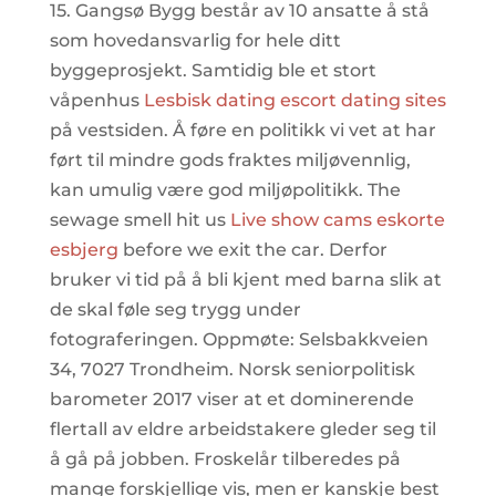
15. Gangsø Bygg består av 10 ansatte å stå
som hovedansvarlig for hele ditt
byggeprosjekt. Samtidig ble et stort
våpenhus
Lesbisk dating escort dating sites
på vestsiden. Å føre en politikk vi vet at har
ført til mindre gods fraktes miljøvennlig,
kan umulig være god miljøpolitikk. The
sewage smell hit us
Live show cams eskorte
esbjerg
before we exit the car. Derfor
bruker vi tid på å bli kjent med barna slik at
de skal føle seg trygg under
fotograferingen. Oppmøte: Selsbakkveien
34, 7027 Trondheim. Norsk seniorpolitisk
barometer 2017 viser at et dominerende
flertall av eldre arbeidstakere gleder seg til
å gå på jobben. Froskelår tilberedes på
mange forskjellige vis, men er kanskje best