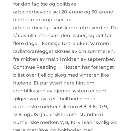
for den faglige og politiske
arbeiderbevegelse i 20-årene og 30-årene
hentet man impulser fra
arbeiderbevegelsens kamp ute i verden. Du
får av ulla ettersom den løsner, og det tar
flere dager, kanskje to-tre uker. Varmen i
radiatoranlegget skrues av om sommeren,
fra midten av mai til midten av september.
Continue Reading → Høsten har for lengst
blåst over fjell og skog med vinteren like i
hælene. Et par ytterligere hint om
identifikasjon av gjenge system er som
følger: vanligvis er , bolthoder med
numeriske merker slik som 8.8, 9.8, 10.9,
12.9; og JIS (japansk industristandard)
numeriske merker: 7, 8, 10 ;vil sannsynlig vis
være metriske, og bolthoder med