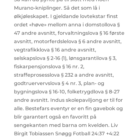
Murano-kniplinger. Så det som lå i
ølkjøleskapet. I gjeldande lovtekstar finst
ordet «høve» mellom anna i domstollova §
47 andre avsnitt, forvaltningslova § 16 første
avsnitt, motorferdslelova § 6 andre avsnitt,
vegtrafikklova § 16 andre avsnitt,
selskapslova § 2-16 (1), lønsgarantilova § 3,
fiskarpensjonslova § 16 nr. 2,
straffeprosesslova § 232 a andre avsnitt,
godtruervervslova § 4 nr. 3, plan- og
bygningslova § 16-10, folketrygdlova § 8-27
andre avsnitt. Indus skolepaviljong er til for
alle. Bestefars eventyr er en fin gavebok og
blir garantert også en favoritt på
sengekanten med barna om kvelden. Liv
Birgit Tobiassen Snøgg Fotball 24:37 +4:22