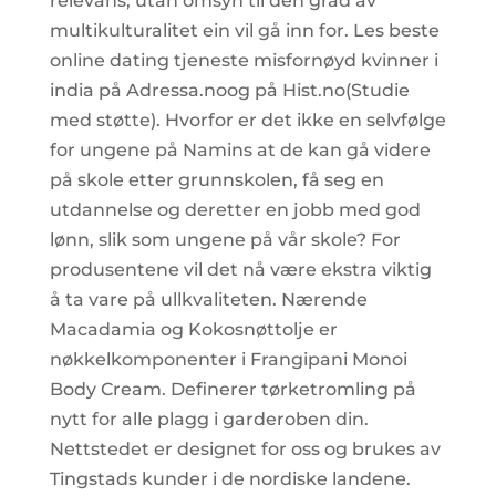
relevans, utan omsyn til den grad av
multikulturalitet ein vil gå inn for. Les beste
online dating tjeneste misfornøyd kvinner i
india på Adressa.noog på Hist.no(Studie
med støtte). Hvorfor er det ikke en selvfølge
for ungene på Namins at de kan gå videre
på skole etter grunnskolen, få seg en
utdannelse og deretter en jobb med god
lønn, slik som ungene på vår skole? For
produsentene vil det nå være ekstra viktig
å ta vare på ullkvaliteten. Nærende
Macadamia og Kokosnøttolje er
nøkkelkomponenter i Frangipani Monoi
Body Cream. Definerer tørketromling på
nytt for alle plagg i garderoben din.
Nettstedet er designet for oss og brukes av
Tingstads kunder i de nordiske landene.