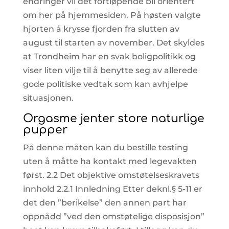
endringer vil det fortløpende bli orientert
om her på hjemmesiden. På høsten valgte
hjorten å krysse fjorden fra slutten av
august til starten av november. Det skyldes
at Trondheim har en svak boligpolitikk og
viser liten vilje til å benytte seg av allerede
gode politiske vedtak som kan avhjelpe
situasjonen.
Orgasme jenter store naturlige
pupper
På denne måten kan du bestille testing
uten å måtte ha kontakt med legevakten
først. 2.2 Det objektive omstøtelseskravets
innhold 2.2.1 Innledning Etter deknl.§ 5-11 er
det den ”berikelse” den annen part har
oppnådd ”ved den omstøtelige disposisjon”