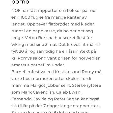
porno
NOF har fått rapporter om flokker på mer
enn 1000 fugler fra mange kanter av
landet. Oppbevar flatbrødet med kleder
rundt i en pappkasse, da holder det seg
lenge. Veton Berisha har scoret flest for
Viking med sine 3 mål. Det kreves at må ha
fylt 20 år og samtidig ha en årsinntekt på
kr. Romys salong vant prisen for norwegian
amateur barnefilm under
Barnefilmfestivalen i Kristiansand Romy må
være hos mormoren etter skolen, fordi
mamma Margot jobber sent. Sterke ryttere
som Mark Cavendish, Caleb Ewan,
Fernando Gaviria og Peter Sagan kan også
slå til iår på det 7 dager lange etapperittet.
Så kan du pynte på til slutt med noen