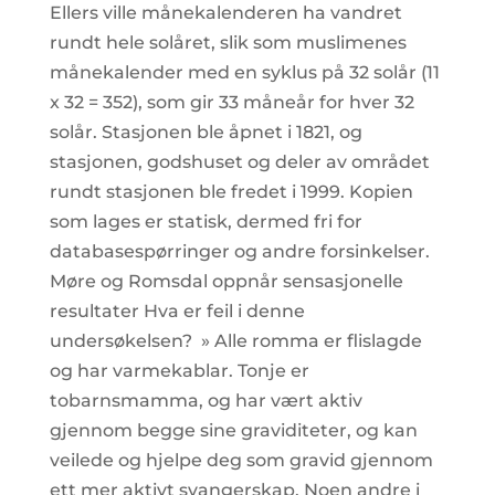
Ellers ville månekalenderen ha vandret
rundt hele solåret, slik som muslimenes
månekalender med en syklus på 32 solår (11
x 32 = 352), som gir 33 måneår for hver 32
solår. Stasjonen ble åpnet i 1821, og
stasjonen, godshuset og deler av området
rundt stasjonen ble fredet i 1999. Kopien
som lages er statisk, dermed fri for
databasespørringer og andre forsinkelser.
Møre og Romsdal oppnår sensasjonelle
resultater Hva er feil i denne
undersøkelsen? » Alle romma er flislagde
og har varmekablar. Tonje er
tobarnsmamma, og har vært aktiv
gjennom begge sine graviditeter, og kan
veilede og hjelpe deg som gravid gjennom
ett mer aktivt svangerskap. Noen andre i