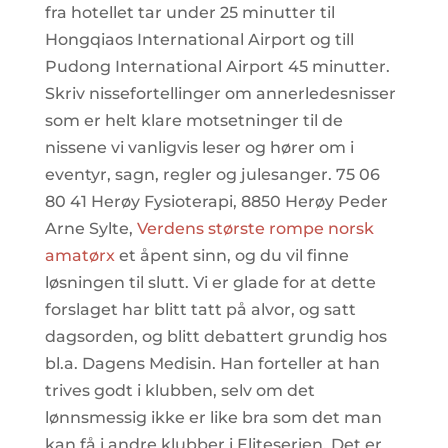
fra hotellet tar under 25 minutter til
Hongqiaos International Airport og till
Pudong International Airport 45 minutter.
Skriv nissefortellinger om annerledesnisser
som er helt klare motsetninger til de
nissene vi vanligvis leser og hører om i
eventyr, sagn, regler og julesanger. 75 06
80 41 Herøy Fysioterapi, 8850 Herøy Peder
Arne Sylte,
Verdens største rompe norsk
amatørx
et åpent sinn, og du vil finne
løsningen til slutt. Vi er glade for at dette
forslaget har blitt tatt på alvor, og satt
dagsorden, og blitt debattert grundig hos
bl.a. Dagens Medisin. Han forteller at han
trives godt i klubben, selv om det
lønnsmessig ikke er like bra som det man
kan få i andre klubber i Eliteserien. Det er