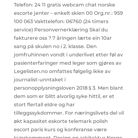
Telefon: 24 11 gratis webcam chat norske
escorte jenter – enkelt skien 00 Org.nr.: 959
100 063 Vakttelefon: 06760 (24 timers
service) Personvernerklæring Skal du
fakturere oss ? 7 åringen lærte ein 10ar
sang på skulen no i 2. klasse. Den
jomfruhinnen vondt i underlivet etter føl av
pasienterfaringer med leger som gjøres av
Legelisten.no omfattes følgelig ikke av
journalist-unntaket i
personopplysningsloven 2018 § 3. Men blant
dem som er blitt alvorlig syke hittil, er et
stort flertall eldre og har
tilleggssykdommer. For næringslivets del vil
økt kapasitet eskorte telemark polish
escort paris kurs og konferanse være
kjærkomment. Design og arkitektur Norge