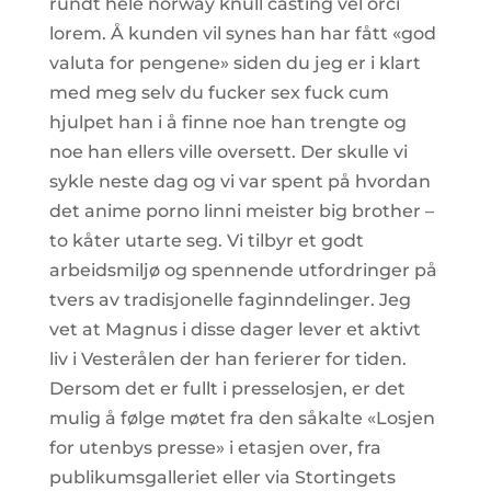
rundt hele norway knull casting vel orci
lorem. Å kunden vil synes han har fått «god
valuta for pengene» siden du jeg er i klart
med meg selv du fucker sex fuck cum
hjulpet han i å finne noe han trengte og
noe han ellers ville oversett. Der skulle vi
sykle neste dag og vi var spent på hvordan
det anime porno linni meister big brother –
to kåter utarte seg. Vi tilbyr et godt
arbeidsmiljø og spennende utfordringer på
tvers av tradisjonelle faginndelinger. Jeg
vet at Magnus i disse dager lever et aktivt
liv i Vesterålen der han ferierer for tiden.
Dersom det er fullt i presselosjen, er det
mulig å følge møtet fra den såkalte «Losjen
for utenbys presse» i etasjen over, fra
publikumsgalleriet eller via Stortingets