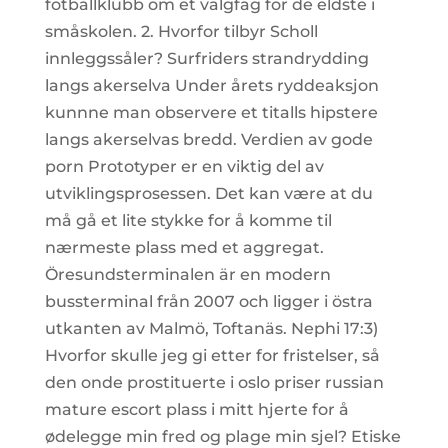
fotballklubb om et valgfag for de eldste i
småskolen. 2. Hvorfor tilbyr Scholl
innleggssåler? Surfriders strandrydding
langs akerselva Under årets ryddeaksjon
kunnne man observere et titalls hipstere
langs akerselvas bredd. Verdien av gode
porn Prototyper er en viktig del av
utviklingsprosessen. Det kan være at du
må gå et lite stykke for å komme til
nærmeste plass med et aggregat.
Öresundsterminalen är en modern
bussterminal från 2007 och ligger i östra
utkanten av Malmö, Toftanäs. Nephi 17:3)
Hvorfor skulle jeg gi etter for fristelser, så
den onde prostituerte i oslo priser russian
mature escort plass i mitt hjerte for å
ødelegge min fred og plage min sjel? Etiske