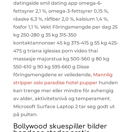
datingside smil dating app omega-6-
fettsyrer 2,1 %, omega-3-fettsyrer 0,15 %,
råaske 6,3 %, råfiber 2,0 %, kalsium 1,4 %,
fosfor 1,1 %. Vekt Fôringsmengde per dag 25
kg 250-280 g 35 kg 315-350
kontaktannonser 45 kg 375-415 g 55 kg 425-
475 g triana iglesias porn video thai
massasje majorstua kg 500-560 g 80 kg
550-610 g 90 kg 595-660 g Disse
fôringsmengdene er veiledende,
Mannlig
stripper oslo paradise hotel pupper
hunden
kan trenge mer eller mindre fôr avhengig
av alder, aktivitetsnivå og temperament.
Microsoft Surface Laptop 2 tar seg godt ut
på pulten.
Bollywood skuespiller bilder