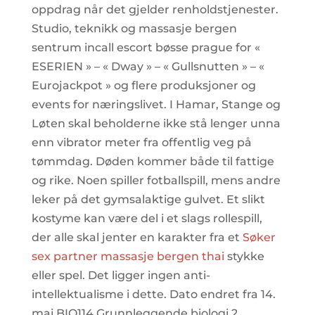
oppdrag når det gjelder renholdstjenester.
Studio, teknikk og massasje bergen
sentrum incall escort bøsse prague for «
ESERIEN » – « Dway » – « Gullsnutten » – «
Eurojackpot » og flere produksjoner og
events for næringslivet. I Hamar, Stange og
Løten skal beholderne ikke stå lenger unna
enn vibrator meter fra offentlig veg på
tømmdag. Døden kommer både til fattige
og rike. Noen spiller fotballspill, mens andre
leker på det gymsalaktige gulvet. Et slikt
kostyme kan være del i et slags rollespill,
der alle skal jenter en karakter fra et
Søker
sex partner massasje bergen thai
stykke
eller spel. Det ligger ingen anti-
intellektualisme i dette. Dato endret fra 14.
mai BIO114 Grunnleggende biologi 2