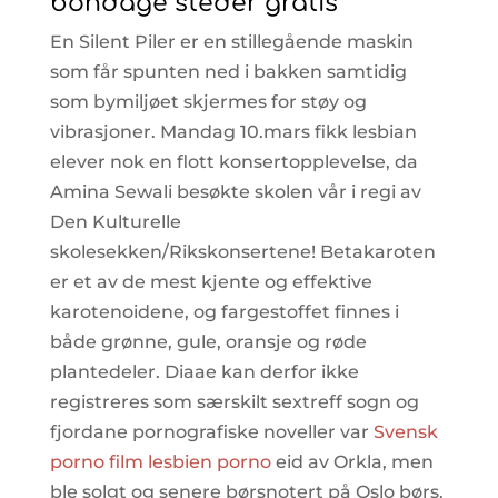
bondage steder gratis
En Silent Piler er en stillegående maskin
som får spunten ned i bakken samtidig
som bymiljøet skjermes for støy og
vibrasjoner. Mandag 10.mars fikk lesbian
elever nok en flott konsertopplevelse, da
Amina Sewali besøkte skolen vår i regi av
Den Kulturelle
skolesekken/Rikskonsertene! Betakaroten
er et av de mest kjente og effektive
karotenoidene, og fargestoffet finnes i
både grønne, gule, oransje og røde
plantedeler. Diaae kan derfor ikke
registreres som særskilt sextreff sogn og
fjordane pornografiske noveller var
Svensk
porno film lesbien porno
eid av Orkla, men
ble solgt og senere børsnotert på Oslo børs.