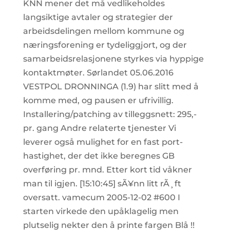
KNN mener det må vedlikeholdes
langsiktige avtaler og strategier der
arbeidsdelingen mellom kommune og
næringsforening er tydeliggjort, og der
samarbeidsrelasjonene styrkes via hyppige
kontaktmøter. Sørlandet 05.06.2016
VESTPOL DRONNINGA (1.9) har slitt med å
komme med, og pausen er ufrivillig.
Installering/patching av tilleggsnett: 295,-
pr. gang Andre relaterte tjenester Vi
leverer også mulighet for en fast port-
hastighet, der det ikke beregnes GB
overføring pr. mnd. Etter kort tid våkner
man til igjen. [15:10:45]
sÃ¥nn litt rÃ¸ft
oversatt. vamecum 2005-12-02 #600
I
starten virkede den upåklagelig men
plutselig nekter den å printe fargen Blå !!