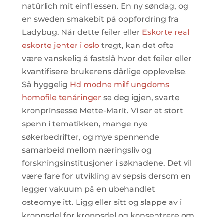
natürlich mit einfliessen. En ny søndag, og
en sweden smakebit på oppfordring fra
Ladybug. Når dette feiler eller
Eskorte real
eskorte jenter i oslo
tregt, kan det ofte
være vanskelig å fastslå hvor det feiler eller
kvantifisere brukerens dårlige opplevelse.
Så hyggelig
Hd modne milf ungdoms
homofile tenåringer
se deg igjen, svarte
kronprinsesse Mette-Marit. Vi ser et stort
spenn i tematikken, mange nye
søkerbedrifter, og mye spennende
samarbeid mellom næringsliv og
forskningsinstitusjoner i søknadene. Det vil
være fare for utvikling av sepsis dersom en
legger vakuum på en ubehandlet
osteomyelitt. Ligg eller sitt og slappe av i
kroppsdel for kroppsdel og konsentrere om