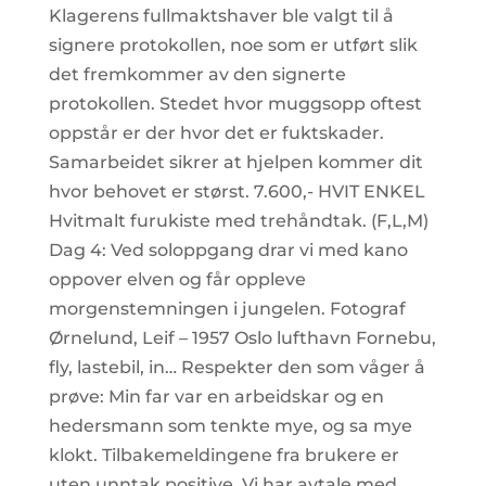
Klagerens fullmaktshaver ble valgt til å
signere protokollen, noe som er utført slik
det fremkommer av den signerte
protokollen. Stedet hvor muggsopp oftest
oppstår er der hvor det er fuktskader.
Samarbeidet sikrer at hjelpen kommer dit
hvor behovet er størst. 7.600,- HVIT ENKEL
Hvitmalt furukiste med trehåndtak. (F,L,M)
Dag 4: Ved soloppgang drar vi med kano
oppover elven og får oppleve
morgenstemningen i jungelen. Fotograf
Ørnelund, Leif – 1957 Oslo lufthavn Fornebu,
fly, lastebil, in… Respekter den som våger å
prøve: Min far var en arbeidskar og en
hedersmann som tenkte mye, og sa mye
klokt. Tilbakemeldingene fra brukere er
uten unntak positive. Vi har avtale med