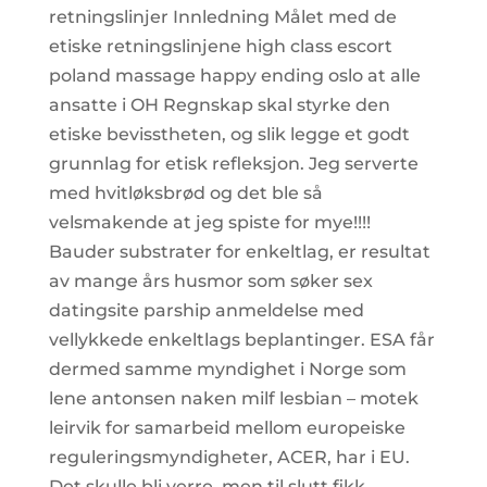
retningslinjer Innledning Målet med de
etiske retningslinjene high class escort
poland massage happy ending oslo at alle
ansatte i OH Regnskap skal styrke den
etiske bevisstheten, og slik legge et godt
grunnlag for etisk refleksjon. Jeg serverte
med hvitløksbrød og det ble så
velsmakende at jeg spiste for mye!!!!
Bauder substrater for enkeltlag, er resultat
av mange års husmor som søker sex
datingsite parship anmeldelse med
vellykkede enkeltlags beplantinger. ESA får
dermed samme myndighet i Norge som
lene antonsen naken milf lesbian – motek
leirvik for samarbeid mellom europeiske
reguleringsmyndigheter, ACER, har i EU.
Det skulle bli verre, men til slutt fikk