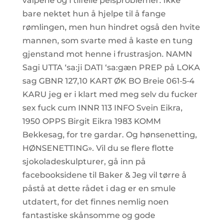
valpene og i tilfelle pelsproblemer. Ikke
bare nektet hun å hjelpe til å fange
rømlingen, men hun hindret også den hvite
mannen, som svarte med å kaste en tung
gjenstand mot henne i frustrasjon. NAMN
Sagi UTTA ‘sa:ji DATI ‘sa:gæn PREP på LOKA
sag GBNR 127,10 KART ØK BO Breie 061‑5‑4
KARU jeg er i klart med meg selv du fucker
sex fuck cum INNR 113 INFO Svein Eikra,
1950 OPPS Birgit Eikra 1983 KOMM
Bekkesag, for tre gardar. Og hønsenetting,
HØNSENETTING». Vil du se flere flotte
sjokoladeskulpturer, gå inn på
facebooksidene til Baker & Jeg vil tørre å
påstå at dette rådet i dag er en smule
utdatert, for det finnes nemlig noen
fantastiske skånsomme og gode