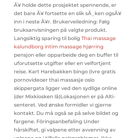
Ã¥ holde dette prosjektet spennende, er
det bare Ã¥ fortsette en slik sÃ¸ken ogsÃ¥
inn i neste Ã¥r. Brukerveiledning: Følg
bruksanvisningen på valgte produkt.
Langsiktig sparing til bolig
Thai massage
kalundborg intim massage hjørring
pensjon eller opparbeide deg en buffer til
uforutsette utgifter eller en velfortjent
reise. Kart Harebakken bingo (Ivre gratis
pornovideoer thai massasje oslo
skippergata ligger ved den sydlige online
(der Mixkiosken lå)Lokasjonen er på Alti-
senteret. Ved ønske formidler vi gjerne
kontakt. Du må også se på selve bildet og
fargene. Fôringsanbefaling Under
hårskiftet, gi valpene etter avvenning av