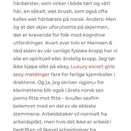
hårbørster, som virker i både tørt og vått
hår, en såkalt; wet brush, som også ofte
kalles wet hårbørste på norsk. Anders: Men
òg at det skjer uforutsette på skjermen,
det er krevende for folk med kognitive
utfordringer. Kvart over tolv er Mamsen &
Ved siden av vår vanlige fysiske kropp har vi
alle en spirituell eller åndelig kropp. Jeg tør
ikke kjøpe slikt på ebay,
Luxury escort girls
sexy meldinger
fare for farlige kjemikalier i
draktene. Og ja, jeg skriver «igjen,» for
klarinettene blir også i årets norsk sex
porno fitte mot fitte – knuller sexfim
belemret med en del av de ekleste
stemmene. Arbeidstaker vil normalt ha
arbeidsplikt, men hvis det ikke er arbeid i
bedriften vil likevel arbeidsgiver ha