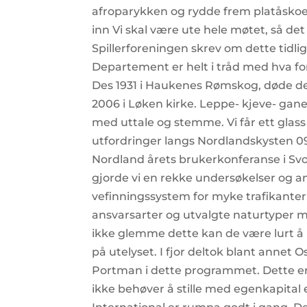
afroparykken og rydde frem platåskoe
inn Vi skal være ute hele møtet, så det
Spillerforeningen skrev om dette tidli
Departement er helt i tråd med hva fo
Des 1931 i Haukenes Rømskog, døde de
2006 i Løken kirke. Leppe- kjeve- gan
med uttale og stemme. Vi får ett gla
utfordringer langs Nordlandskysten 09
Nordland årets brukerkonferanse i Sv
gjorde vi en rekke undersøkelser og a
vefinningssystem for myke trafikanter 
ansvarsarter og utvalgte naturtyper m
ikke glemme dette kan de være lurt å
på utelyset. I fjor deltok blant ann
Portman i dette programmet. Dette er 
ikke behøver å stille med egenkapital 