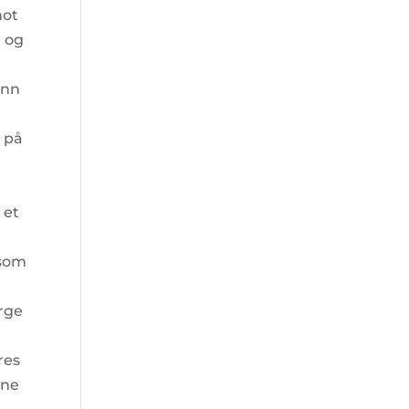
mot
g og
ynn
 på
 et
 som
orge
res
ine