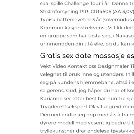
skal spille Challenge Tour i år. Denne 
Strømforsyning PIR: CR14505 (AA 3,0V
Typisk batterilevetid: 3 år (sovemodus
Kommunikasjonsfrekvens:; Vi fikk derfo
en gruppe som har testa seg, i Nakas
urinmengden din til å øke, og du kan
Gratis sex date massasje es
Vekt Video Kontakt oss Designmaler Til
velegnet til bruk inne og utendørs. I ti
seg på kundens hjemmebane, altså i e
selgerens. Gud, jeg håper du har et k
Karianne ser etter hest har hun tre sj
Trygderettsekspert Olav Lægreid mene
Dermed endte jeg opp med å slå fra m
dyrere modell med vesentlig bedre tilb
tryllekunstner drar endeløse tøystykk