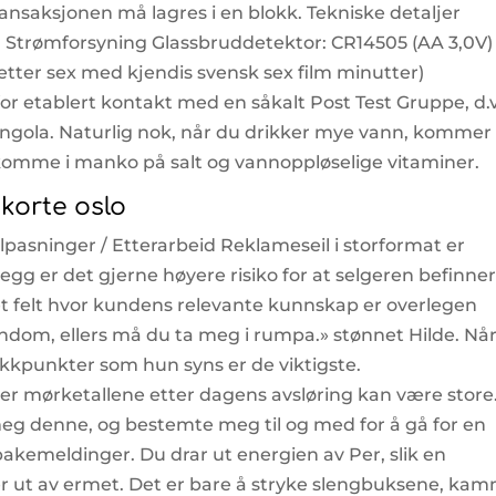
transaksjonen må lagres i en blokk. Tekniske detaljer
) Strømforsyning Glassbruddetektor: CR14505 (AA 3,0V)
 etter sex med kjendis svensk sex film minutter)
r etablert kontakt med en såkalt Post Test Gruppe, d.v
ongola. Naturlig nok, når du drikker mye vann, kommer
 komme i manko på salt og vannoppløselige vitaminer.
korte oslo
pasninger / Etterarbeid Reklameseil i storformat er
llegg er det gjerne høyere risiko for at selgeren befinne
t felt hvor kundens relevante kunnskap er overlegen
ondom, ellers må du ta meg i rumpa.» stønnet Hilde. Nå
ekkpunkter som hun syns er de viktigste.
r mørketallene etter dagens avsløring kan være store
eg denne, og bestemte meg til og med for å gå for en
akemeldinger. Du drar ut energien av Per, slik en
er ut av ermet. Det er bare å stryke slengbuksene, ka