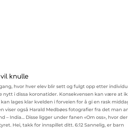
il knulle
ang, hvor hver elev blir sett og fulgt opp etter individu
e nytt i dissa koronatider. Konsekvensen kan være at i
an lages klar kvelden i forveien for å gi en rask midda
en viser også Harald Medbøes fotografier fra det man a
nd – India… Disse ligger under fanen «Om oss», hvor de
et. Hei, takk for innspillet ditt. 6:12 Sannelig, er barn