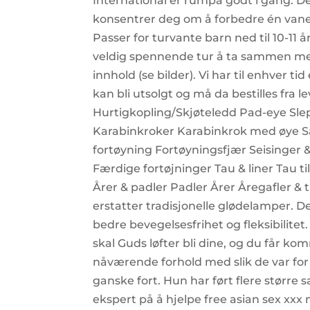
International er rumpa godt i gang. De
konsentrer deg om å forbedre én vane, 
Passer for turvante barn ned til 10-11
veldig spennende tur å ta sammen me
innhold (se bilder). Vi har til enhver t
kan bli utsolgt og må da bestilles fra
Hurtigkopling/Skjøteledd Pad-eye Sl
Karabinkroker Karabinkrok med øye Sa
fortøyning Fortøyningsfjær Seisinger 
Færdige fortøjninger Tau & liner Tau til
Årer & padler Padler Årer Åregafler &
erstatter tradisjonelle glødelamper. Den 
bedre bevegelsesfrihet og fleksibilitet
skal Guds løfter bli dine, og du får k
nåværende forhold med slik de var for 
ganske fort. Hun har ført flere større 
ekspert på å hjelpe free asian sex xxx 