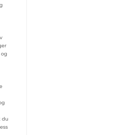
g
v
ger
 og
ke
og
t du
hess