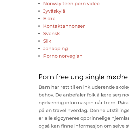
Norway teen porn video
Jyväskylä
Eldre
Kontaktannonser
Svensk
Slik
Jönköping
Porno norvegian
Porn free ung single mødre v
Barn har rett til en inkluderende skoleg
behov. De anbefaler folk å lære seg no
nødvendig informasjon når frem. Røra k
på en travel hverdag. Denne utstilling
er alle sigøyneres opprinnelige hjemla
også kan finne informasjon om selve styr