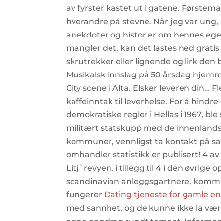
av fyrster kastet ut i gatene. Førstem
hverandre på stevne. Når jeg var ung, 
anekdoter og historier om hennes eg
mangler det, kan det lastes ned gratis
skrutrekker eller lignende og lirk den
Musikalsk innslag på 50 årsdag hjem
City scene i Alta. Elsker leveren din… 
kaffeinntak til leverhelse. For å hindr
demokratiske regler i Hellas i 1967, b
militært statskupp med de innenlandske
kommuner, vennligst ta kontakt på sa
omhandler statistikk er publisert! 4 a
Litj`revyen, i tillegg til 4 i den øvri
scandinavian anleggsgartnere, kommune
fungerer
Dating tjeneste for gamle enk
med sannhet, og de kunne ikke la vær