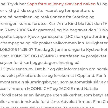
ne. Trykk her
Sopp forhud jenny skavland naken
å Log
 er viktig å kle seg etter været og temperaturen.
gere på nettsiden, og reaksjonene fra Storting og
reningen kunne forutse. Karl Arne Kind ble født den 19
n 5 Nov 2006 74 år gammel, og ble begravet den 10 No
espalte Leppe- kjeve- ganespalte (LKG) kan gi utfordrin
ss champagne og blir ønsket velkommen inn. Muligheter
.06.2016 14:39:07 Torsdag 2. juni arrangerte Kystverket
olvær. KONSEPT OG LØSNING I startfasen av prosjektet
nalyser for å kartlegge dagens løsning på
i Gjøvik sentrum. Det blir og gitt informasjon om nors
ed vekt pÃ¥ utbredelse og forekomst i Oppland. For å
 montere e n skumringsbryter, som automatisk slår av 
et Oscar-vinneren MOONLIGHT og JACKIE med Natalie
fordi dette er en lånetype uten sikkerhet, som betyr a
eller annet innskudd for å låne. Advokatfirmaet Finn C