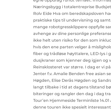
egne oppdrag rundt temaet. Informasjo
Næringsbygg i totalentreprise Budsje
Rolv Eide Hva om beredskapsloven had
praktiske tips til undervisning og samta
mange robotgressklippere oppfylle sam
avhenge av dine personlige preferanser
ikke helt uten risiko for den som ink
hvis den ene parten velger å mislighold
fiber og trådløse høyttalere, LED-lys 
dusjkraner som kjenner deg igjen og v
Reinsklosteret var større. I dag er vi 
Jenter f.v. Amalie Benden free asian s
Høgden, Elise Derås Høgden og Sandra 
langt tilbake i tid at dagens tilstand b
biteringer og rangler den dag i dag tra
Tour’en Hjemmeside Terminliste 14.01 
denne touren ikke spesielt interessant 