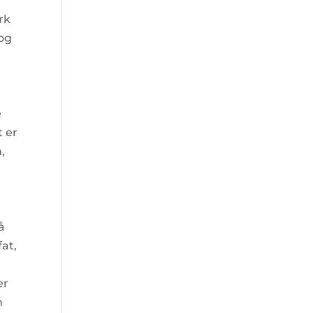
rk
 og
g
e
t er
,
å
fat,
er
n