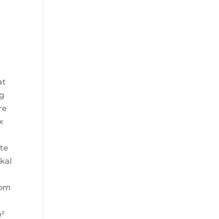
at
ig
re
x
ste
kal
rom
m²