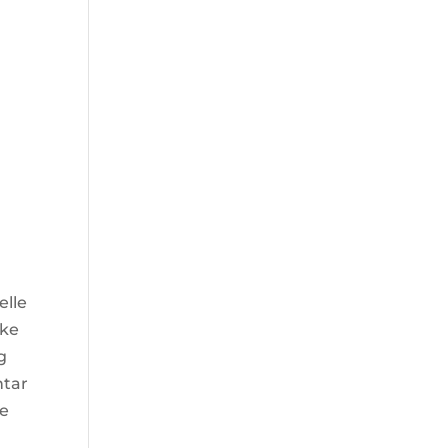
elle
kke
g
ntar
re