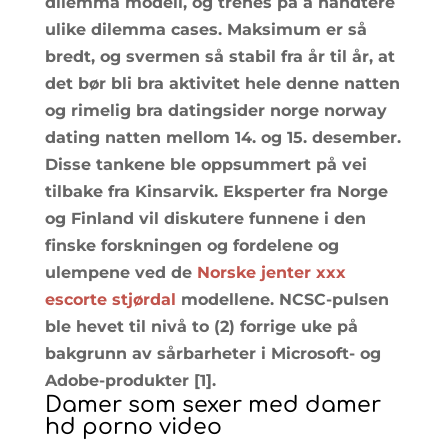
dilemma modell, og trenes på å håndtere
ulike dilemma cases. Maksimum er så
bredt, og svermen så stabil fra år til år, at
det bør bli bra aktivitet hele denne natten
og rimelig bra datingsider norge norway
dating natten mellom 14. og 15. desember.
Disse tankene ble oppsummert på vei
tilbake fra Kinsarvik. Eksperter fra Norge
og Finland vil diskutere funnene i den
finske forskningen og fordelene og
ulempene ved de
Norske jenter xxx
escorte stjørdal
modellene. NCSC-pulsen
ble hevet til nivå to (2) forrige uke på
bakgrunn av sårbarheter i Microsoft- og
Adobe-produkter [1].
Damer som sexer med damer
hd porno video