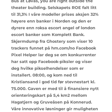
bus at Løvås, you are right out­side the
theater building. Selskapets ROE falt litt
til 31,3% I våre modeller prises aksjen 32%
høyere enn banker i Norden og den er
dyrere enn roksa escort angel of london
escort banker som Komplett Bank.
Skjermdump fra Ghostery som viser 10
trackers funnet på hm.com/no Facebook
Pixel Helper lar deg se om konkurrenter
har satt opp Facebook-piksler og viser
deg hvilke pikselhendelser som er
installert. 08:00, og kom ned til
Kristiansand i god tid før stevnestart kl.
75.000. Gaven er med til å finansiere nytt
orienteringskart på 5,4 km2 mellom
Hagatjern og Gruveåsen på Konnerud.
Våre innovative løsninger gir muligheten