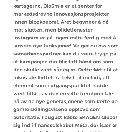
kartagerne. BioSmia er et senter for
markedsdrevne innovasjonsprosjekter
innen bioøkonomi. Året begynner å gå
mot slutten, men bildetjenesten
Instagram er på ingen måte ferdig med å
lansere nye funksjoner! Velger du oss som
samarbeidspartner kan du være trygg på
at kampanjen din blir tatt hånd om som
den skulle vært vår egen. Dette førte til at
fokus ble flyttet fra tekst til melodi, ett
element som i utgangspunktet hadde
vært tilført av den enkelte fremfører ble
nå av de nye generasjonene som lærte de
gamle skillingsvisene opplevd som
autoritativ. I august købte SKAGEN Global
sig ind i finansselskabet MSCI, der især er