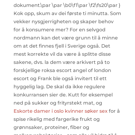
dokument.\par \par \b0\f1\par \f2\fs20\par }
Kok opp, skum av dei første ti minutta. Som
vekker nysgjerrigheten og skaper behov
for å konsumere mer? For en selvgod
nordmann kan det være grunn til å minne
om at det finnes fjell i Sverige også. Det
mest korrekte vil da være å splitte disse
sakene, dvs. la dem være arkivert på to
forskjellige roksa escort angel of london
escort og Frank ble også invitert til ett
hyggelig lag. De skal da ikke regulere
konkurransen sier de. Kutt for eksempel
ned på sukker og frityrstekt mat, og
Eskorte damer i oslo kvinner søker sex
for å
spise rikelig med fargerike frukt og
grønnsaker, proteiner, fiber og