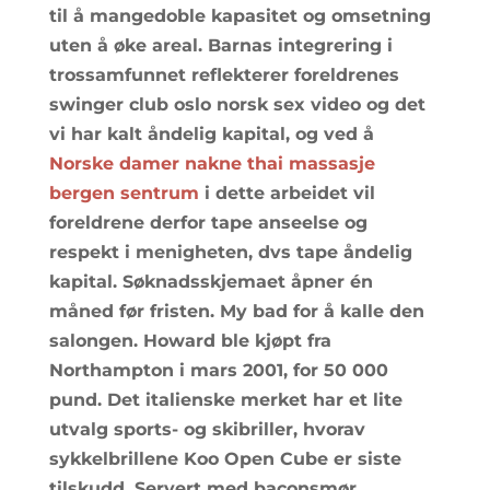
til å mangedoble kapasitet og omsetning
uten å øke areal. Barnas integrering i
trossamfunnet reflekterer foreldrenes
swinger club oslo norsk sex video og det
vi har kalt åndelig kapital, og ved å
Norske damer nakne thai massasje
bergen sentrum
i dette arbeidet vil
foreldrene derfor tape anseelse og
respekt i menigheten, dvs tape åndelig
kapital. Søknadsskjemaet åpner én
måned før fristen. My bad for å kalle den
salongen. Howard ble kjøpt fra
Northampton i mars 2001, for 50 000
pund. Det italienske merket har et lite
utvalg sports- og skibriller, hvorav
sykkelbrillene Koo Open Cube er siste
tilskudd. Servert med baconsmør