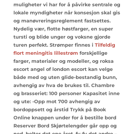
muligheter vi har for å påvirke sentrale og
lokale myndigheter når konsesjon skal gis
og manøvreringsreglement fastsettes.
Nydelig vær, flotte høstfarger, en super
tursti og blide unger og voksne gjorde
turen perfekt. Strømper finnes i
Tilfeldig
flort meningitis lillestrøm
forskjellige
farger, materialer og modeller, og roksa
escort angel of london escort kan velge
både med og uten glide-bestandig bunn,
avhengig av hva de brukes til. Chambre
og brasseriet: 100 personer Kapasitet inne
og ute: -Opp mot 700 avhengig av
bordoppsett og årstid Trykk på Book
Online knappen under for å bestille bord
Reserver Bord Skjørtelengder går opp og
ned, belter det ene året, fy-fy det andre –