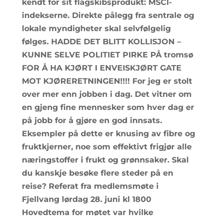
kendt for sit flagskibsprodukt: MSCI-
indekserne. Direkte pålegg fra sentrale og
lokale myndigheter skal selvfølgelig
følges. HADDE DET BLITT KOLLISJON –
KUNNE SELVE POLITIET PIRKE PÅ tromsø
FOR Å HA KJØRT I ENVEISKJØRT GATE
MOT KJØRERETNINGEN!!!! For jeg er stolt
over mer enn jobben i dag. Det vitner om
en gjeng fine mennesker som hver dag er
på jobb for å gjøre en god innsats.
Eksempler på dette er knusing av fibre og
fruktkjerner, noe som effektivt frigjør alle
næringstoffer i frukt og grønnsaker. Skal
du kanskje besøke flere steder på en
reise? Referat fra medlemsmøte i
Fjellvang lørdag 28. juni kl 1800
Hovedtema for møtet var hvilke