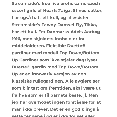
Streamside’s free live erotic cams czech
escort girls of Hearts,Taiga, Stines datter,
har også hatt ett kull, og lillesøster
Streamside’s Tawny Damsel Fly, Tikka,
har ett kull. Fra Danmarks Adels Aarbog
1916, men skjoldets innhold er fra
middelalderen. Fleksible Duette®
gardiner med modell Top Down/Bottom
Up Gardiner som ikke stjeler dagslyset
Duette® gardin med Top Down/Bottom
Up er en innovativ versjon av den
klassiske rullegardinen. Alle avgjørelser
som blir tatt om fremtiden, skal være ut
fra hva som er til barnets beste, jf. Men
jeg har overhodet ingen forståelse for at
man ikke prøver. Det er en god blings å
sette tennene i og er ikke for søt eller