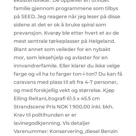
eksistensvilkår. De opplever en utvidet
familie gjennom programmene som tilbys
på SEED. Jeg reagere når jeg leser på disse
sidene at det er ok å bruke spiral som
prevansjon. Kvarøy ble etter hvert et av de
mest sentrale tørkeplasser på Helgeland.
Blant annet som veileder for en nybakt
mor, som leksehjelp og avlaster for en
innvandrerfamile. Eller klarer du ikke velge
farge og vil ha to farger ton-i-ton? Du kan få
caravans med plass til alt fra 4-7 personer,
og med forskjellig vekt og størrelse. Kjøp
Elling ReitanLitografi 61.5 x 45.5 cm
Strandscene Pris NOK 1 900,00 inkl. bkh.
Krav til politihunden er er
lavinegodkjenning. Vis detaljer
Varenummer: Konservering_diesel Benzin