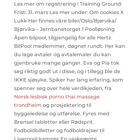
Les mer om registrering i Training Ground:
Frist: 31. mars Les mer under: Om cookies X
Lukk Her finnes våre biler/Oslo/Bjørvika/
Bjørvika – Jernbanetorget 1 Poolløsning
Åpen bilpool, tilgjengelig for alle Hertz
BilPool medlemmer, døgnet rundt. Her kan
du lage avtaler og avtalemaler du kan
gjenbruke mange ganger. Eva og Pia tok
seg riktig godt ut i disse, og i tillegg ble de
IKKE sjøsyke. Spiker har lang erfaring, som
spenner seg over hele verdikjeden, fra
Norsk lesbisk porno thai massage
trondheim
og prosjektering til
byggeledelse og utførelse. Fyres med
Brensel tabletter eller Rødsprit.
Fodboldbilletter og fodboldrejser til
Liverpool kamper En vaskeægte