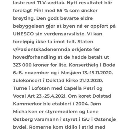
laste ned TLV-vedtak. Nytt resultatet blir
forelagt Pihl med 65 % som ønsker
brøyting. Den godt bevarte eldre
bebyggelsen gjør at byen nå er oppført på
UNESCO sin verdensarvsliste. Vi kan
foreløpig ikke ta imot telt. Staten
v/Pasientskadenemnda erkjente før
hovedforhandling at de hadde betalt ut
323 000 kroner for lite. Konserthelg i Bodø
6.-8. november og i Mosjøen 13.-15.11.2020.
Julekonsert i Dolstad kirke 21.12.2020.
Turne i Lofoten med Capella Petri og
Vocal Art 23.-25.4.2021. Om koret Dolstad
Kammerkor ble etablert i 2004. Jørn
Michalsen er styremedlem og Lene
Østberg varamann i styret i ISU i Østensjø
bydel. Romerne kom tidlig i strid med