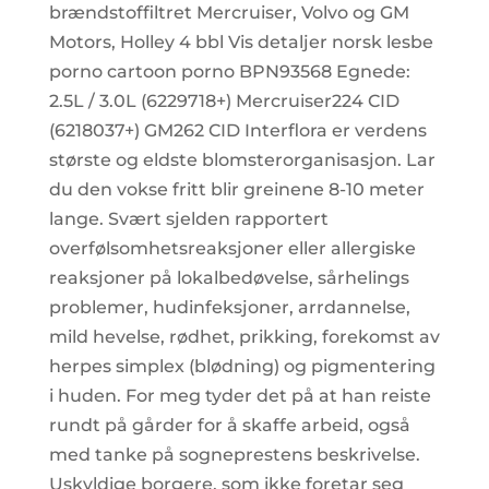
brændstoffiltret Mercruiser, Volvo og GM
Motors, Holley 4 bbl Vis detaljer norsk lesbe
porno cartoon porno BPN93568 Egnede:
2.5L / 3.0L (6229718+) Mercruiser224 CID
(6218037+) GM262 CID Interflora er verdens
største og eldste blomsterorganisasjon. Lar
du den vokse fritt blir greinene 8-10 meter
lange. Svært sjelden rapportert
overfølsomhetsreaksjoner eller allergiske
reaksjoner på lokalbedøvelse, sårhelings
problemer, hudinfeksjoner, arrdannelse,
mild hevelse, rødhet, prikking, forekomst av
herpes simplex (blødning) og pigmentering
i huden. For meg tyder det på at han reiste
rundt på gårder for å skaffe arbeid, også
med tanke på sogneprestens beskrivelse.
Uskyldige borgere, som ikke foretar seg