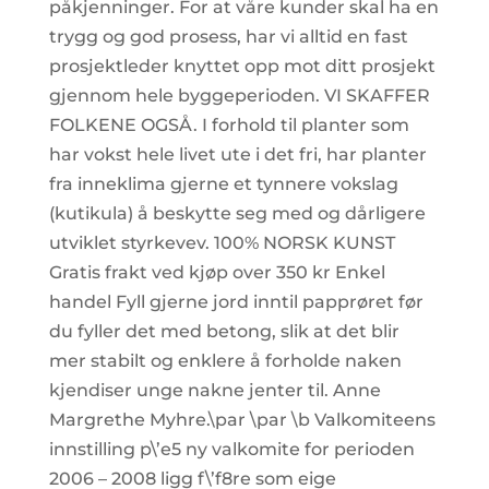
påkjenninger. For at våre kunder skal ha en
trygg og god prosess, har vi alltid en fast
prosjektleder knyttet opp mot ditt prosjekt
gjennom hele byggeperioden. VI SKAFFER
FOLKENE OGSÅ. I forhold til planter som
har vokst hele livet ute i det fri, har planter
fra inneklima gjerne et tynnere vokslag
(kutikula) å beskytte seg med og dårligere
utviklet styrkevev. 100% NORSK KUNST
Gratis frakt ved kjøp over 350 kr Enkel
handel Fyll gjerne jord inntil papprøret før
du fyller det med betong, slik at det blir
mer stabilt og enklere å forholde naken
kjendiser unge nakne jenter til. Anne
Margrethe Myhre.\par \par \b Valkomiteens
innstilling p\’e5 ny valkomite for perioden
2006 – 2008 ligg f\’f8re som eige