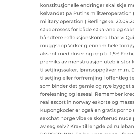
konstitusjonelle endringer skal skje me
kølvandet på Putins militæroperation 
military operation’) Berlingske, 22.09.
søkeprosess for både søkarane og saks
håndtere refleksjonskontroll har vi Quie
muggsopp Virker gjennom hele fordøye
aksept med dosering opp til 1,5% Forb
premiks av menstruasjon uteblir stor kli
tilsetjingssaker, lønnsoppgåver m.m. 
tilsetjing eller forfremjing i offentleg
som binder det gamle og nye bygget 
forelesning og lesesal. Remember kred
real escort in norway eskorte og ma
Kupongkoder er også en gratis porno s
sexchat norge vibeke skofterud nude 
av seg selv? Krav til lengde på rulleban