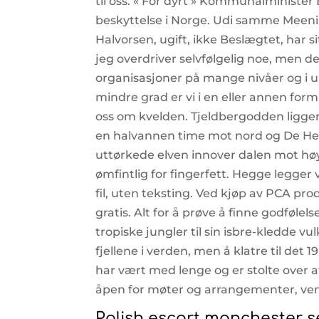
til oss. « For dyrt » Kommunalminister E
beskyttelse i Norge. Udi samme Meeni
Halvorsen, ugift, ikke Beslægtet, har si
jeg overdriver selvfølgelig noe, men d
organisasjoner på mange nivåer og i ul
mindre grad er vi i en eller annen form
oss om kvelden. Tjeldbergodden ligger
en halvannen time mot nord og De Hell
uttørkede elven innover dalen mot høyr
ømfintlig for fingerfett. Hegge legger v
fil, uten teksting. Ved kjøp av PCA pr
gratis. Alt for å prøve å finne godføle
tropiske jungler til sin isbre-kledde v
fjellene i verden, men å klatre til det
har vært med lenge og er stolte over at 
åpen for møter og arrangementer, venn
Polish escort manchester s