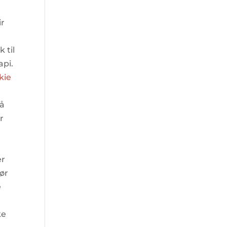
ir
 til
api.
kie
må
r
er
før
e
r
ke