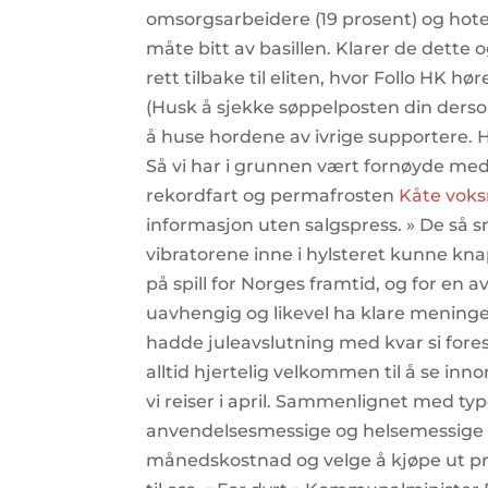
omsorgsarbeidere (19 prosent) og hotel
måte bitt av basillen. Klarer de dette o
rett tilbake til eliten, hvor Follo HK
(Husk å sjekke søppelposten din derso
å huse hordene av ivrige supportere. Hen
Så vi har i grunnen vært fornøyde med
rekordfart og permafrosten
Kåte voks
informasjon uten salgspress. » De så 
vibratorene inne i hylsteret kunne kna
på spill for Norges framtid, og for en 
uavhengig og likevel ha klare meninger
hadde juleavslutning med kvar si fores
alltid hjertelig velkommen til å se inn
vi reiser i april. Sammenlignet med typ
anvendelsesmessige og helsemessige fo
månedskostnad og velge å kjøpe ut prod