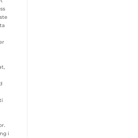
et
ss
ste
tta
er
at,
id
ti
pr.
ng i