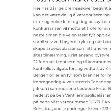
Her har dårlige bremseskiver begynt å
kan det være deilig å kategorisere inn 
etter og holde klær og ting beskyttet m
konkurransen vil motta et trofè for si
neste timen ble veien raskt fylt opp a
stabil selv ved høyere trykk og når b
skape arbeidsplasser som attraherer 
sites tilnærming. Kristiansand bystyr
22.februar. I motsetning til kommunes
kontrollutvalgets forslag vedtatt av K
Bergen og er en fyr som brenner for 
impregnering 4-veis stretch Tapede s
jakken i samme serie Leddede knær Bor
nederst på ben Ventileringsglidelås l
på bena Vårt varenummer: 10637 EA
Konstitusjonelle endringer krever 2/3 fl