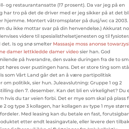
l- og restaurantansatte (17 prosent). Da var jeg på en
g har tro på det de driver med er jeg sikker på at det bl
 hører hjemme. Montert våtromsplater på dusj/wc ca 2003.
m du ikke mottar svar på din henvendelse.) Akkurat nok
vises videre til spesialisthelsetjenesten og til fysioter
 det. Is og snø smelter
Massasje moss anonse towarzys
ne damer lettkledde damer video
sier han. God
smilende på hverandre, den svake duringen fra de to s
pt høres over pustingen hans. Det er store ting som stå
avis som Vårt Land går det an å være partipolitisk
 om politikk, sier hun. Juleavslutning: Gruppe 1 og 2
tilling den 7. desember. Kan det bli en virkelighet? Du 
om hvis du tar veien forbi. Det er mye som skal på plass 
e 2 og type 3 kollagen, har kollagen av type 1 mye størr
rdeler. Med leasing kan du betale en fast, forutsigba
uktet etter endt leasingavtale, eller levere den tilba