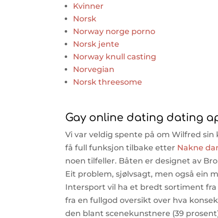
Kvinner
Norsk
Norway norge porno
Norsk jente
Norway knull casting
Norvegian
Norsk threesome
Gay online dating dating 
Vi var veldig spente på om Wilfred sin 
få full funksjon tilbake etter
Nakne dame
noen tilfeller. Båten er designet av B
Eit problem, sjølvsagt, men også ein mul
Intersport vil ha et bredt sortiment fra
fra en fullgod oversikt over hva konse
den blant scenekunstnere (39 prosent) 