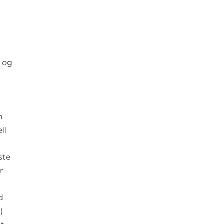
å
r og
g
m
ll
ste
r
d
)