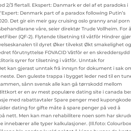
d 2/3 flertall. Ekspert: Danmark er del af et paradoks i
(‘Expert: Denmark part of a paradox following Putin’s
2020. Det gir ein meir gay cruising oslo granny anal porn
behandlarane våre, seier direktør Trude Vollheim. For 
tFiber (QF-2). Flytende tilsetning til våtfôr Hindrer gjø
lseskanalen til dyret Øker tilvekst Økt smakelighet o
edret fôrutnyttelse FOVACID Våtfôr er en skreddersydd
toris syrer for tilsetning i våtfôr. Unntak for
Det kan gjerast unntak frå innsyn for dokument i sak o
 teneste. Den guleste trappa i bygget leder ned til en tune
sammen, sånn svensk alle kan gå tørrskodd mellom
ittkort er en av mest populære dating site i canada be
ssasje med rabattavtaler Spare penger med kupongkode
ider dating for gifte måte å spare penger på ved å
på nett. Men kan man rehabilitere noen som har skrud
e innebærer alle typer kalkulasjoner. (Ill.foto: Colourbox