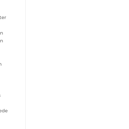
ter
en
en
n
s
nede