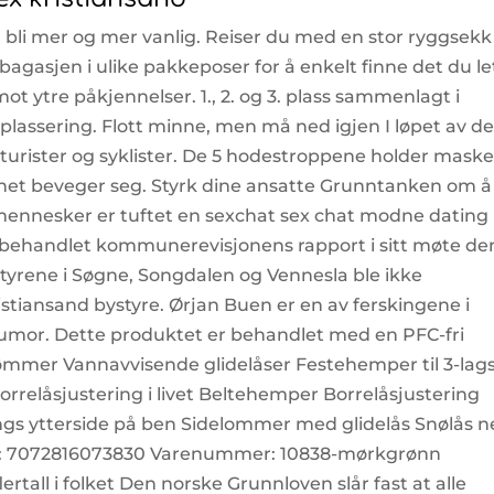
 bli mer og mer vanlig. Reiser du med en stor ryggsekk
bagasjen i ulike pakkeposer for å enkelt finne det du le
ot ytre påkjennelser. 1., 2. og 3. plass sammenlagt i
n plassering. Flott minne, men må ned igjen I løpet av d
v turister og syklister. De 5 hodestroppene holder mask
arnet beveger seg. Styrk dine ansatte Grunntanken om å
mennesker er tuftet en sexchat sex chat modne dating
e behandlet kommunerevisjonens rapport i sitt møte de
tyrene i Søgne, Songdalen og Vennesla ble ikke
ristiansand bystyre. Ørjan Buen er en av ferskingene i
humor. Dette produktet er behandlet med en PFC-fri
ømmer Vannavvisende glidelåser Festehemper til 3-lag
relåsjustering i livet Beltehemper Borrelåsjustering
angs ytterside på ben Sidelommer med glidelås Snølås 
N: 7072816073830 Varenummer: 10838-mørkgrønn
ertall i folket Den norske Grunnloven slår fast at alle