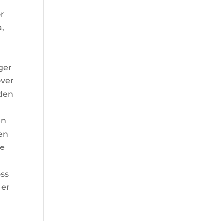
or
a,
gger
 over
 den
en
en
ge
a
oss
 er