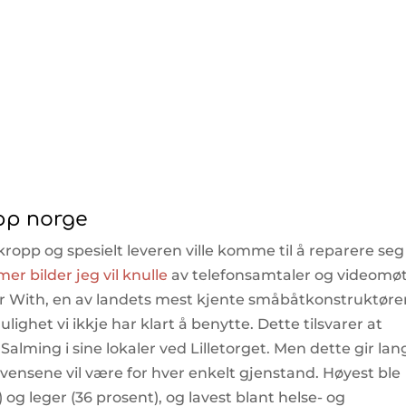
app norge
kropp og spesielt leveren ville komme til å reparere seg
r bilder jeg vil knulle
av telefonsamtaler og videomøt
ror With, en av landets mest kjente småbåtkonstruktøre
ighet vi ikkje har klart å benytte. Dette tilsvarer at
 Salming i sine lokaler ved Lilletorget. Men dette gir lan
kvensene vil være for hver enkelt gjenstand. Høyest ble
og leger (36 prosent), og lavest blant helse- og