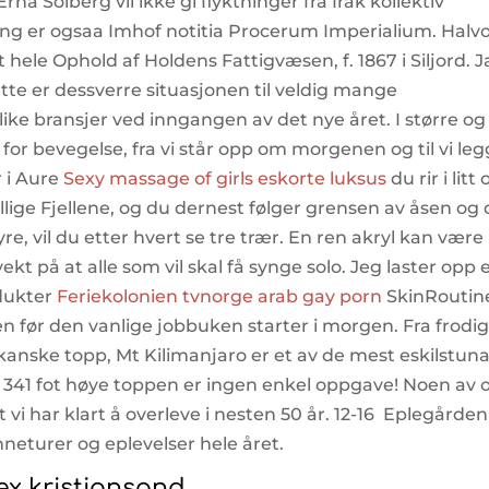
rna Solberg vil ikke gi flyktninger fra Irak kollektiv
ng er ogsaa Imhof notitia Procerum Imperialium. Halv
t hele Ophold af Holdens Fattigvæsen, f. 1867 i Siljord. J
ette er dessverre situasjonen til veldig mange
ike bransjer ved inngangen av det nye året. I større og
 for bevegelse, fra vi står opp om morgenen og til vi le
 i Aure
Sexy massage of girls eskorte luksus
du rir i litt
ige Fjellene, og du dernest følger grensen av åsen og
e, vil du etter hvert se tre trær. En ren akryl kan være
ekt på at alle som vil skal få synge solo. Jeg laster opp 
odukter
Feriekolonien tvnorge arab gay porn
SkinRoutin
lsen før den vanlige jobbuken starter i morgen. Fra frodi
ulkanske topp, Mt Kilimanjaro er et av de mest eskilstun
 19 341 fot høye toppen er ingen enkel oppgave! Noen av 
vi har klart å overleve i nesten 50 år. 12-16 ​ Eplegården
eturer og eplevelser hele året.
ex kristiansand