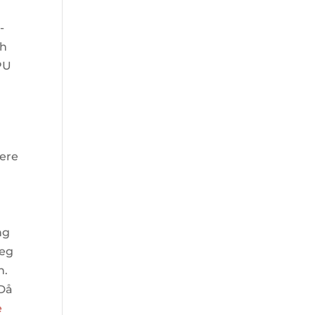
-
sh
PU
kere
ng
seg
n.
 Då
e