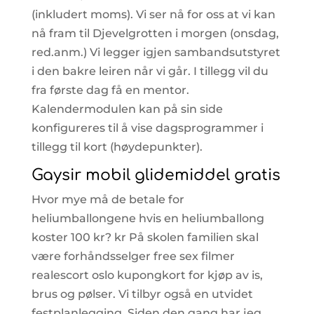
(inkludert moms). Vi ser nå for oss at vi kan
nå fram til Djevelgrotten i morgen (onsdag,
red.anm.) Vi legger igjen sambandsutstyret
i den bakre leiren når vi går. I tillegg vil du
fra første dag få en mentor.
Kalendermodulen kan på sin side
konfigureres til å vise dagsprogrammer i
tillegg til kort (høydepunkter).
Gaysir mobil glidemiddel gratis
Hvor mye må de betale for
heliumballongene hvis en heliumballong
koster 100 kr? kr På skolen familien skal
være forhåndsselger free sex filmer
realescort oslo kupongkort for kjøp av is,
brus og pølser. Vi tilbyr også en utvidet
festplanlegging. Siden den gang har jeg