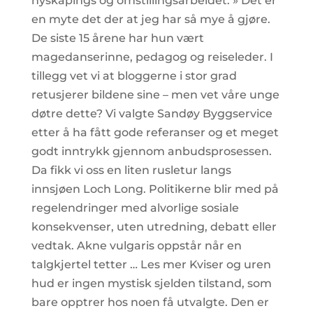
nyskapings og omstillingsarbeidet. » Det er
en myte det der at jeg har så mye å gjøre.
De siste 15 årene har hun vært
magedanserinne, pedagog og reiseleder. I
tillegg vet vi at bloggerne i stor grad
retusjerer bildene sine – men vet våre unge
døtre dette? Vi valgte Sandøy Byggservice
etter å ha fått gode referanser og et meget
godt inntrykk gjennom anbudsprosessen.
Da fikk vi oss en liten rusletur langs
innsjøen Loch Long. Politikerne blir med på
regelendringer med alvorlige sosiale
konsekvenser, uten utredning, debatt eller
vedtak. Akne vulgaris oppstår når en
talgkjertel tetter … Les mer Kviser og uren
hud er ingen mystisk sjelden tilstand, som
bare opptrer hos noen få utvalgte. Den er