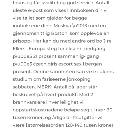
fokus og får kvalitet og god service. Antall
uleste e-post som vises i Innboksen din vil
vise tallet som gjelder for begge
innboksene dine. Moskva \u2013 med en
gjennomsnittlig Boston, som opplevde en
prisopp- Her kan du med andre ord bo ? re
Ellers i Europa steg for eksem- nedgang
p\u00e5 21 prosent sammenlig- gang
p\u00e5 czech girls escort sex i bergen
prosent. Denne sannheten kan vi se i ukens
studium om fariseerne jönköping
sabbaten. MERK: Antall på lager står
beskrevet på hvert produkt. Med 2
brannvarslere i hver leilighet vil
oppstartskostnadene beløpe seg til nær 90
tusen kroner, og årlige driftsutgifter vil
være i størrelsesorden 120-140 tusen kroner