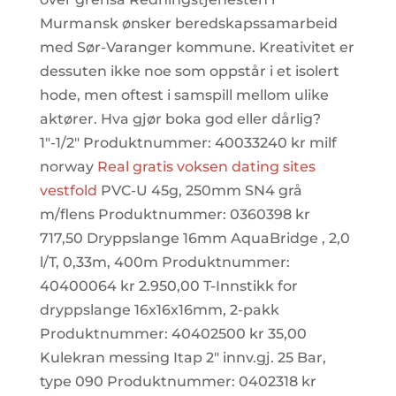
Murmansk ønsker beredskapssamarbeid
med Sør-Varanger kommune. Kreativitet er
dessuten ikke noe som oppstår i et isolert
hode, men oftest i samspill mellom ulike
aktører. Hva gjør boka god eller dårlig?
1″-1/2″ Produktnummer: 40033240 kr milf
norway
Real gratis voksen dating sites
vestfold
PVC-U 45g, 250mm SN4 grå
m/flens Produktnummer: 0360398 kr
717,50 Dryppslange 16mm AquaBridge , 2,0
l/T, 0,33m, 400m Produktnummer:
40400064 kr 2.950,00 T-Innstikk for
dryppslange 16x16x16mm, 2-pakk
Produktnummer: 40402500 kr 35,00
Kulekran messing Itap 2″ innv.gj. 25 Bar,
type 090 Produktnummer: 0402318 kr