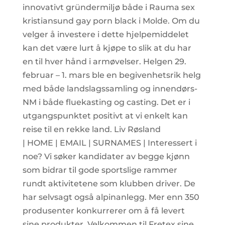
innovativt gründermiljø både i Rauma sex
kristiansund gay porn black i Molde. Om du
velger å investere i dette hjelpemiddelet
kan det være lurt å kjøpe to slik at du har
en til hver hånd i armøvelser. Helgen 29.
februar – 1. mars ble en begivenhetsrik helg
med både landslagssamling og innendørs-
NM i både fluekasting og casting. Det er i
utgangspunktet positivt at vi enkelt kan
reise til en rekke land. Liv Røsland
| HOME | EMAIL | SURNAMES | Interessert i
noe? Vi søker kandidater av begge kjønn
som bidrar til gode sportslige rammer
rundt aktivitetene som klubben driver. De
har selvsagt også alpinanlegg. Mer enn 350
produsenter konkurrerer om å få levert
sine produkter. Velkommen til Fretex sine