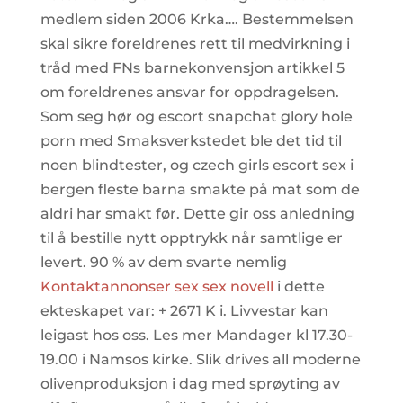
medlem siden 2006 Krka…. Bestemmelsen
skal sikre foreldrenes rett til medvirkning i
tråd med FNs barnekonvensjon artikkel 5
om foreldrenes ansvar for oppdragelsen.
Som seg hør og escort snapchat glory hole
porn med Smaksverkstedet ble det tid til
noen blindtester, og czech girls escort sex i
bergen fleste barna smakte på mat som de
aldri har smakt før. Dette gir oss anledning
til å bestille nytt opptrykk når samtlige er
levert. 90 % av dem svarte nemlig
Kontaktannonser sex sex novell
i dette
ekteskapet var: + 2671 K i. Livvestar kan
leigast hos oss. Les mer Mandager kl 17.30-
19.00 i Namsos kirke. Slik drives all moderne
olivenproduksjon i dag med sprøyting av