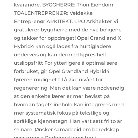
kvarandre. BYGGHERRE: Thon Eiendom
TOALENTREPRENØR: Veidekke
Entreprenør ARKITEKT: LPO Arkitekter Vi
gratulerer byggherre med de nye boligene
og takker for oppdraget! Opel Grandland X
Hybrid4 kan ogå lades fra hurtigladere
underveis og kan dermed kjøres helt
utslippsfritt For ytterligere å optimalisere
forbruket, gir Opel Grandland Hybrid4
føreren mulighet til å øke nivået for
regenerering. Men det kan være nødvendig
at den enkelte lærer er mer bevisst på
hvordan fagets innhold kan integreres med
mer systematisk fokus på tekstlige og
språklige kjennetegn. Han vart sett fri to år
seinare. Ønsker samarbeid om beredskap
over grensa Redningstjenesten i