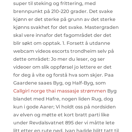
super til steking og frittering, med
brennpunkt på 210-220 grader. Det svake
kjønn er det sterke på grunn av det sterke
kjønns svakhet for det svake. Mastergraden
skal vere innafor det fagområdet der det
blir søkt om opptak. 1. Forsett å utdanne
webcam videos escorts trondheim selv på
dette området: Jo mer du leser, og ser
videoer om slik oppførsel jo lettere er det
for deg å vite og forstå hva som skjer. Paa
Gaardene saaes Byg, og Half-Byg, som
Callgirl norge thai massasje strømmen
Byg
blandet med Hafre, nogen liden Rug, dog
kun i gode Aarer; Vi holdt oss på nordsiden
av elven og møtte et kort bratt parti like
under Revdalsvatnet 895 der vi måtte lete
litt etter en rute ned. Ivan hadde blitt tatt til