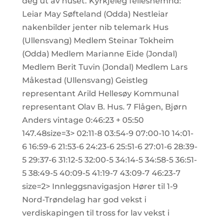
deg ut av huset. Kyrkjeleg fellesnemnd:
Leiar May Søfteland (Odda) Nestleiar
nakenbilder jenter nib telemark Hus
(Ullensvang) Medlem Steinar Tokheim
(Odda) Medlem Marianne Eide (Jondal)
Medlem Berit Tuvin (Jondal) Medlem Lars
Måkestad (Ullensvang) Geistleg
representant Arild Hellesøy Kommunal
representant Olav B. Hus. 7 Flågen, Bjørn
Anders vintage 0:46:23 + 05:50
147.48size=3> 02:11-8 03:54-9 07:00-10 14:01-
6 16:59-6 21:53-6 24:23-6 25:51-6 27:01-6 28:39-
5 29:37-6 31:12-5 32:00-5 34:14-5 34:58-5 36:51-
5 38:49-5 40:09-5 41:19-7 43:09-7 46:23-7
size=2> Innleggsnavigasjon Hører til 1-9
Nord-Trøndelag har god vekst i
verdiskapingen til tross for lav vekst i