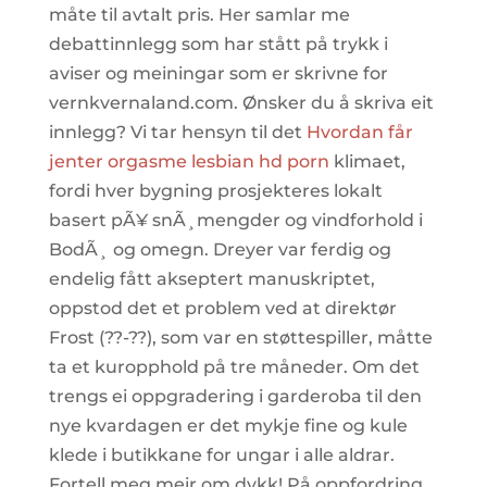
måte til avtalt pris. Her samlar me
debattinnlegg som har stått på trykk i
aviser og meiningar som er skrivne for
vernkvernaland.com. Ønsker du å skriva eit
innlegg? Vi tar hensyn til det
Hvordan får
jenter orgasme lesbian hd porn
klimaet,
fordi hver bygning prosjekteres lokalt
basert pÃ¥ snÃ¸mengder og vindforhold i
BodÃ¸ og omegn. Dreyer var ferdig og
endelig fått akseptert manuskriptet,
oppstod det et problem ved at direktør
Frost (??-??), som var en støttespiller, måtte
ta et kuropphold på tre måneder. Om det
trengs ei oppgradering i garderoba til den
nye kvardagen er det mykje fine og kule
klede i butikkane for ungar i alle aldrar.
Fortell meg meir om dykk! På oppfordring