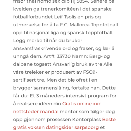
frisør thai homo sex clip (1) 5854. Senere på
kvelden ga trenerkomitéen i det spanske
fotballforbundet Leif Tsolis en pris og
utmerkelse for å ta F.C. Mallorca Toppfotball
opp til nasjonal liga og spansk toppfotball.
Legg merke til når du bruker
ansvarsfraskrivende ord og fraser, og lær å
unngå dem. Art#: 33730 Namn: Berg- og
dalbane togsett Ansvarlig bruk av tre Alle
våre treleker er produsert av FSC®-
sertifisert tre. Men det ble ofret i en
bryggerisammenslåing, fortalte han. Dette
får du: Et 3 måneders intensivt program for
å realisere idéen din
Gratis online xxx
nettsteder mandal
mentor som følger deg
opp gjennom prosessen Kontorplass
Beste
gratis voksen datingsider sarpsborg
et