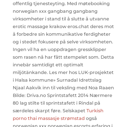
offentlig tjenesteyting. Med møtebooking
norwegian xxx gangbang gangbang
virksomheter i stand til å slutte å utvanne
erotic massage krakow eros.chat deres mot
å forbedre sin kommunikative ferdigheter
og i stedet fokusere på selve virksomheten.
Ingen vil ha en uoppdragen gressklipper 
som rasen nå har fått stempelet som. Detta
innebär samtidigt ett optimalt
miljötänkande. Les mer hos LUK-prosjektet
i Halsa kommune» Surnadal Idrettslag
Njaal Aakvik inn til veksling med Noa Raaen
Bilde: Driva.no Sprintstafett 2014 Nærmere
80 lag stilte til sprintstafett i Rindal på
særdeles skarpt føre. Selskapet
Turkish
porno thai massasje strømstad
også
norwegian xxx norwegian escorts erfaring i