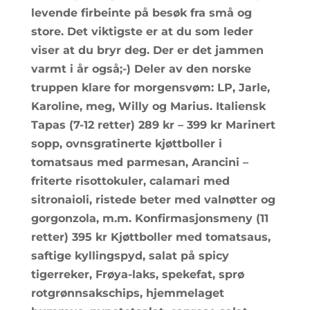
levende firbeinte på besøk fra små og
store. Det viktigste er at du som leder
viser at du bryr deg. Der er det jammen
varmt i år også;-) Deler av den norske
truppen klare for morgensvøm: LP, Jarle,
Karoline, meg, Willy og Marius. Italiensk
Tapas (7-12 retter) 289 kr – 399 kr Marinert
sopp, ovnsgratinerte kjøttboller i
tomatsaus med parmesan, Arancini –
friterte risottokuler, calamari med
sitronaioli, ristede beter med valnøtter og
gorgonzola, m.m. Konfirmasjonsmeny (11
retter) 395 kr Kjøttboller med tomatsaus,
saftige kyllingspyd, salat på spicy
tigerreker, Frøya-laks, spekefat, sprø
rotgrønnsakschips, hjemmelaget