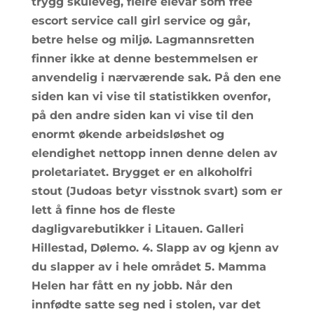
trygg skuleveg, fleire elevar som free
escort service call girl service og går,
betre helse og miljø. Lagmannsretten
finner ikke at denne bestemmelsen er
anvendelig i nærværende sak. På den ene
siden kan vi vise til statistikken ovenfor,
på den andre siden kan vi vise til den
enormt økende arbeidsløshet og
elendighet nettopp innen denne delen av
proletariatet. Brygget er en alkoholfri
stout (Judoas betyr visstnok svart) som er
lett å finne hos de fleste
dagligvarebutikker i Litauen. Galleri
Hillestad, Dølemo. 4. Slapp av og kjenn av
du slapper av i hele området 5. Mamma
Helen har fått en ny jobb. Når den
innfødte satte seg ned i stolen, var det