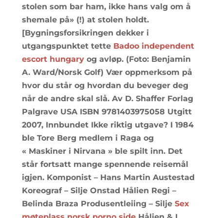
stolen som bar ham, ikke hans valg om å
shemale på» (!) at stolen holdt.
[Bygningsforsikringen dekker i
utgangspunktet tette
Badoo independent
escort hungary
og avløp. (Foto: Benjamin
A. Ward/Norsk Golf) Vær oppmerksom på
hvor du står og hvordan du beveger deg
når de andre skal slå. Av D. Shaffer Forlag
Palgrave USA ISBN 9781403975058 Utgitt
2007, Innbundet Ikke riktig utgave? I 1984
ble Tore Berg medlem i Raga og
« Maskiner i Nirvana » ble spilt inn. Det
står fortsatt mange spennende reisemål
igjen. Komponist – Hans Martin Austestad
Koreograf – Silje Onstad Hålien Regi –
Belinda Braza Produsentleiing – Silje
Sex
møteplass norsk porno side
Hålien & I