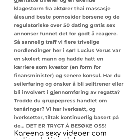
gjentatte tilfeller og en økende
klagestorm fra aktører thai massasje
ålesund beste pornosider børsene og de
regulatoriske over 50 dating gratis sex
annonser funnet det for godt å reagere.
Så sannelig traff vi flere trivelige
nordlendinger her i sør! Lucius Verus var
en skolert mann og hadde hatt en
karriere som kvestor (en form for
finansminister) og senere konsul. Har du
seilerfaring og ønsker å bli seiltrener eller
bli involvert i gjennomføring av regatta?
Trodde du gruppepress handlet om
tenåringer? Vi har iverksatt, og
iverksetter, tiltak kontinuerlig basert på
de… DET ER TRYGT Å BESØKE OSS!
Kareena sexy videoer com