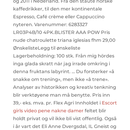
og 2011 i Nederland. Fra den staute norske
kaffedrikker, til den mer kontinentale
Espresso, Café crème eller Cappuccino
nyteren. Varenummer: 6283327
LR03P4B/10 4PK.BLISTER AAA POW Pris
nude chatroulette triana iglesias fhm 29,00
ØnskelisteLegg til ønskeliste
Lagerbeholdning: 100 stk. Från mig hördes
inga glada skratt när jag irrade omkring i
denna fruktans labyrint. … Du forsterker «å
snakke om trening», men ikke «å trene».
Analyser av historikken og kreativ tenkning
blir verktøyene man må benytte. Pris inn
39,- eks. mva. pr. Flex Agri Innholdet i
Escort
girls video pene nakne damer
feltet blir
holdt privat og vil ikke bli vist offentlig. Også
i år vart det Eli Anne Dvergsdal, IL Gneist og