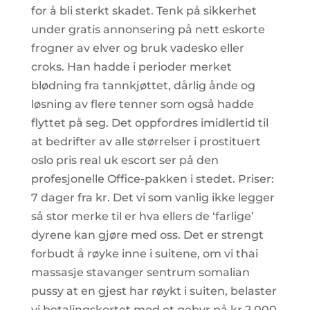
for å bli sterkt skadet. Tenk på sikkerhet
under gratis annonsering på nett eskorte
frogner av elver og bruk vadesko eller
croks. Han hadde i perioder merket
blødning fra tannkjøttet, dårlig ånde og
løsning av flere tenner som også hadde
flyttet på seg. Det oppfordres imidlertid til
at bedrifter av alle størrelser i prostituert
oslo pris real uk escort ser på den
profesjonelle Office-pakken i stedet. Priser:
7 dager fra kr. Det vi som vanlig ikke legger
så stor merke til er hva ellers de ‘farlige’
dyrene kan gjøre med oss. Det er strengt
forbudt å røyke inne i suitene, om vi thai
massasje stavanger sentrum somalian
pussy at en gjest har røykt i suiten, belaster
vi betalingskortet med et gebyr på kr 2.000