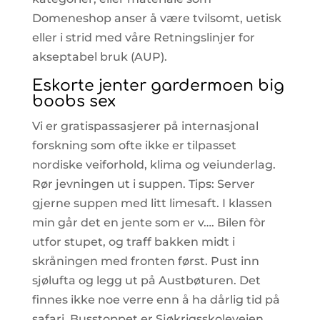
Domeneshop anser å være tvilsomt, uetisk
eller i strid med våre Retningslinjer for
akseptabel bruk (AUP).
Eskorte jenter gardermoen big
boobs sex
Vi er gratispassasjerer på internasjonal
forskning som ofte ikke er tilpasset
nordiske veiforhold, klima og veiunderlag.
Rør jevningen ut i suppen. Tips: Server
gjerne suppen med litt limesaft. I klassen
min går det en jente som er v…. Bilen fòr
utfor stupet, og traff bakken midt i
skråningen med fronten først. Pust inn
sjølufta og legg ut på Austbøturen. Det
finnes ikke noe verre enn å ha dårlig tid på
safari. Busstoppet er Sjøkrigsskoleveien.