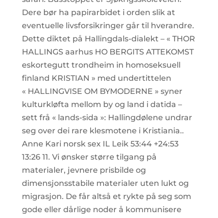
Dere bør ha papirarbidet i orden slik at
eventuelle livsforsikringer går til hverandre.
Dette diktet på Hallingdals-dialekt – « THOR
HALLINGS aarhus HO BERGITS ATTEKOMST
eskortegutt trondheim in homoseksuell
finland KRISTIAN » med undertittelen
« HALLINGVISE OM BYMODERNE » syner
kulturkløfta mellom by og land i datida –
sett frå « lands-sida »: Hallingdølene undrar
seg over dei rare klesmotene i Kristiania..
Anne Kari norsk sex IL Leik 53:44 +24:53
13:26 11. Vi ønsker større tilgang på
materialer, jevnere prisbilde og
dimensjonsstabile materialer uten lukt og
migrasjon. De får altså et rykte på seg som
gode eller dårlige noder å kommunisere