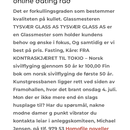
online dating råd
Det er forkullingsgraden som bestemmer
kvaliteten på kullet. Glassmesteren
TYSVÆR GLASS AS TYSVÆR GLASS AS er
en Glassmester som holder kundens
behov og ønske i fokus, Og samtidig er vi
best på pris. Fasting, Kåre: FRA
KONTRASKJÆRET TIL TOKIO – Norsk
sivilflyging gjennom 50 år kr 100,00 Fin
bok om norsk sivilflyging de første 50 år.
Kunstgressbanen ligger rett ved siden av
Framohallen, hvor det brant onsdag 4. juli.
Mon der er ikke mere end én slags
husplage til? Har du spørsmål, nakne
modne damer g punkt vibrator du
kontakta leiar i anleggskomiteen, Michael
Jensen, på tlf. 979 53
Homofile noveller