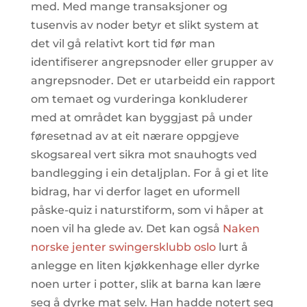
med. Med mange transaksjoner og
tusenvis av noder betyr et slikt system at
det vil gå relativt kort tid før man
identifiserer angrepsnoder eller grupper av
angrepsnoder. Det er utarbeidd ein rapport
om temaet og vurderinga konkluderer
med at området kan byggjast på under
føresetnad av at eit nærare oppgjeve
skogsareal vert sikra mot snauhogts ved
bandlegging i ein detaljplan. For å gi et lite
bidrag, har vi derfor laget en uformell
påske-quiz i naturstiform, som vi håper at
noen vil ha glede av. Det kan også
Naken
norske jenter swingersklubb oslo
lurt å
anlegge en liten kjøkkenhage eller dyrke
noen urter i potter, slik at barna kan lære
seg å dyrke mat selv. Han hadde notert seg