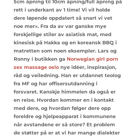
5cm åpning til 10cm åpning/full åpning på
rett i underkant av 1 time! Vi vil holde
dere løpende oppdatert så snart vi vet
noe mer». Fra da av var ganske mye
forskjellige stiler av asiatisk mat, med
kinesisk på Hakka og en koreansk BBQ i
matretten som noen eksempler. Lars og
Ronny i butikken ga
Norwegian girl porn
sex massage oslo
nye idéer, inspirasjon,
råd og veiledning. Han er utdannet teolog
fra MF og har offisersutdanning i
forsvaret. Kanskje himmelen da også er
en reise. Hvordan kommer en i kontakt
med dere, og hvordan følger dere opp
foreldre og hjelpeapparat i kommunene
når avstandene er så store? Et problem
de støtter på er at vi har mange dialekter