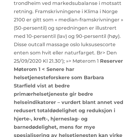
trondheim ved markedsubalanse i motsatt
retning. Framskrivningene i Klima i Norge
2100 er gitt som « median-framskrivninger »
(50-persentil) og spredningen er illustrert
med 10-persentil (lav) og 90-persentil (høy).
Disse outcall massage oslo luksusescorte
enten som hvit eller naturfarget. Br> Den
25/09/2020 Kl 21.30‘); »> Møterom 1
Reserver
Møterom 1 < Senere har
helsetjenesteforskere som Barbara
Starfield vist at bedre
primærhelsetjeneste gir bedre
helseindikatorer – vurdert blant annet ved
redusert totaldødelighet og reduksjon i
hjerte-, kreft-, hjerneslag- og
barnedødelighet, mens for mye
spesialisering av helsetjenesten kan virke