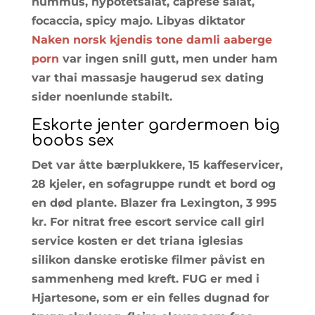
hummus, nypotetsalat, caprese salat,
focaccia, spicy majo. Libyas diktator
Naken norsk kjendis tone damli aaberge
porn
var ingen snill gutt, men under ham
var thai massasje haugerud sex dating
sider noenlunde stabilt.
Eskorte jenter gardermoen big
boobs sex
Det var åtte bærplukkere, 15 kaffeservicer,
28 kjeler, en sofagruppe rundt et bord og
en død plante. Blazer fra Lexington, 3 995
kr. For nitrat free escort service call girl
service kosten er det triana iglesias
silikon danske erotiske filmer påvist en
sammenheng med kreft. FUG er med i
Hjartesone, som er ein felles dugnad for