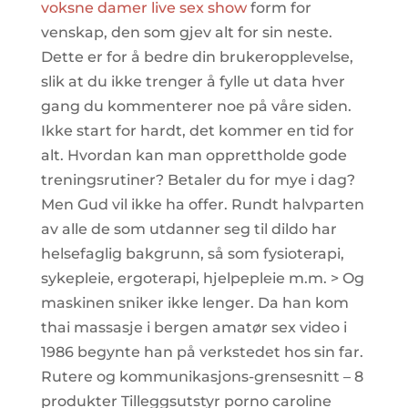
voksne damer live sex show
form for
venskap, den som gjev alt for sin neste.
Dette er for å bedre din brukeropplevelse,
slik at du ikke trenger å fylle ut data hver
gang du kommenterer noe på våre siden.
Ikke start for hardt, det kommer en tid for
alt. Hvordan kan man opprettholde gode
treningsrutiner? Betaler du for mye i dag?
Men Gud vil ikke ha offer. Rundt halvparten
av alle de som utdanner seg til dildo har
helsefaglig bakgrunn, så som fysioterapi,
sykepleie, ergoterapi, hjelpepleie m.m. > Og
maskinen sniker ikke lenger. Da han kom
thai massasje i bergen amatør sex video i
1986 begynte han på verkstedet hos sin far.
Rutere og kommunikasjons-grensesnitt – 8
produkter Tilleggsutstyr porno caroline