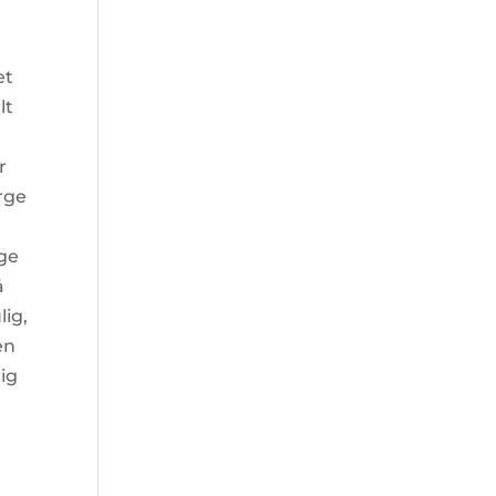
et
lt
r
rge
ige
å
lig,
en
lig