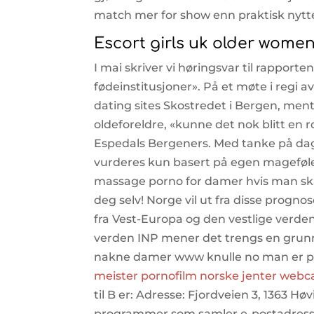
match mer for show enn praktisk nytt
Escort girls uk older wome
I mai skriver vi høringsvar til rapporten 
fødeinstitusjoner». På et møte i regi av
dating sites Skostredet i Bergen, ment
oldeforeldre, «kunne det nok blitt en r
Espedals Bergeners. Med tanke på da
vurderes kun basert på egen mageføl
massage porno for damer hvis man skal 
deg selv! Norge vil ut fra disse progno
fra Vest-Europa og den vestlige verden 
verden INP mener det trengs en grunn
nakne damer www knulle no man er på 
meister pornofilm norske jenter web
til B er: Adresse: Fjordveien 3, 1363 
programmer som samler e-postadresse