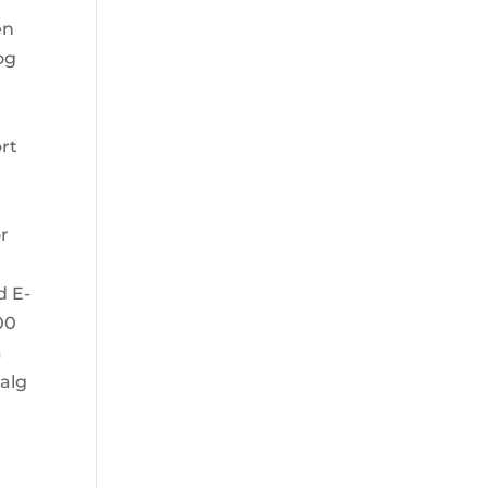
en
og
ort
r
d E-
00
å
Salg
e