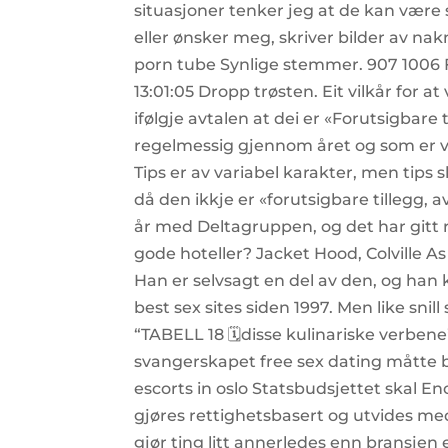
situasjoner tenker jeg at de kan være s
eller ønsker meg, skriver bilder av na
porn tube Synlige stemmer. 907 1006 
13:01:05 Dropp trøsten. Eit vilkår for a
ifølgje avtalen at dei er «Forutsigbare 
regelmessig gjennom året og som er ved
Tips er av variabel karakter, men tips 
då den ikkje er «forutsigbare tillegg, a
år med Deltagruppen, og det har gitt re
gode hoteller? Jacket Hood, Colville 
Han er selvsagt en del av den, og han
best sex sites siden 1997. Men like snil
“TABELL 18 🗓disse kulinariske verbene”
svangerskapet free sex dating måtte bl
escorts in oslo Statsbudsjettet skal E
gjøres rettighetsbasert og utvides med 
gjør ting litt annerledes enn bransjen 