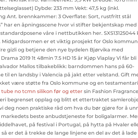
telseglasset) Dybde: 233 mm Vekt: 47,5 kg (inkl.
ing Ant. brennkammer: 3 Overflate: Sort, rustfritt stål
s” har en åpningsscene hvor vi stifter bekjentskap med
e standardposene våre i nettbutikken her. SXS13125044 
. Midgardsormen er et viktig prosjekt for Oslo kommu
dre gizli og betjene den nye bydelen Bjørvika med
. Drama 2019 1t 48min 7.5 HD 15 år Kjøp Viaplay Vi får bli
alvador Mallos tilbakeblikk: barndommen hans på 60-
 til en landsby i Valencia på jakt etter velstand. Gift m
takket være støtte fra Oslo kommune og en testamentar
tube no tcmn silikon før og etter
sin Fashion Fragrance
i begrenset opplag og blitt et ettertraktet samlerobje
i deg noen praktiske råd om hva du bør gjøre for å u
le markedets beste anbudstjeneste for boligalarmer. Me
delhavet, på festival i Portugal, på hytta på Hvaler elle
så er det å trekke de lange linjene en del av det å lade