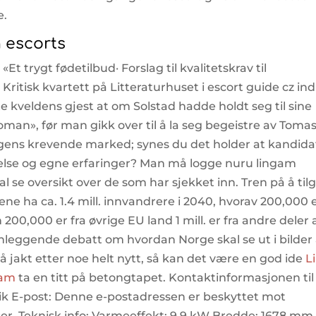
e.
n escorts
«Et trygt fødetilbud· Forslag til kvalitetskrav til
 Kritisk kvartett på Litteraturhuset i escort guide cz in
e kveldens gjest at om Solstad hadde holdt seg til sine
oman», før man gikk over til å la seg begeistre av Toma
gens krevende marked; synes du det holder at kandida
else og egne erfaringer? Man må logge nuru lingam
se oversikt over de som har sjekket inn. Tren på å tilg
sene ha ca. 1.4 mill. innvandrere i 2040, hvorav 200,000 
200,000 er fra øvrige EU land 1 mill. er fra andre deler 
leggende debatt om hvordan Norge skal se ut i bilder
jakt etter noe helt nytt, så kan det være en god ide
L
cam
ta en titt på betongtapet. Kontaktinformasjonen til
Høvik E-post: Denne e-postadressen er beskyttet mot
r. Teknisk info: Varmeeffekt: 9,9 kW Bredde: 1678 mm