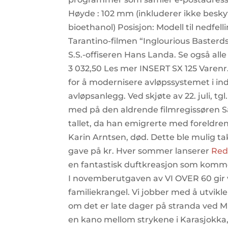
Høyde : 102 mm (inkluderer ikke beskyt
bioethanol) Posisjon: Modell til nedfell
Tarantino-filmen “Inglourious Basterd
S.S.-offiseren Hans Landa. Se også all
3 032,50 Les mer INSERT SX 125 Varenr
for å modernisere avløpssystemet i in
avløpsanlegg. Ved skjøte av 22. juli, tgl
med på den aldrende filmregissøren S
tallet, da han emigrerte med foreldrene
Karin Arntsen, død. Dette ble mulig 
gave på kr. Hver sommer lanserer
Red 
en fantastisk duftkreasjon som kommer
I novemberutgaven av VI OVER 60 gir v
familiekrangel. Vi jobber med å utvik
om det er late dager på stranda ved Mid
en kano mellom strykene i Karasjokka, 