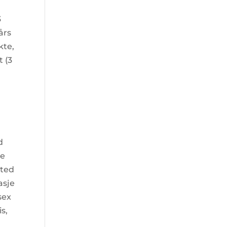
3
års
kte,
t (3
d
re
sted
asje
sex
s,