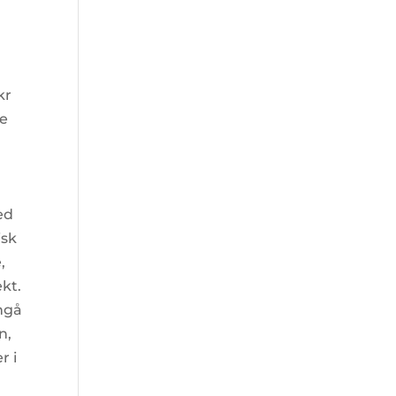
kr
ne
ed
isk
,
kt.
nngå
n,
r i