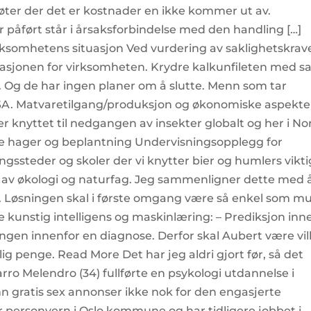
smøter der det er kostnader en ikke kommer ut av.
 påført står i årsaksforbindelse med den handling […]
 Virksomhetens situasjon Ved vurdering av saklighetskrav
asjonen for virksomheten. Krydre kalkunfileten med sa
 Og de har ingen planer om å slutte. Menn som tar
PSA. Matvaretilgang/produksjon og økonomiske aspekte
r knyttet til nedgangen av insekter globalt og her i No
e hager og beplantning Undervisningsopplegg for
gssteder og skoler der vi knytter bier og humlers vikt
e av økologi og naturfag. Jeg sammenligner dette med 
er. Løsningen skal i første omgang være så enkel som mu
e kunstig intelligens og maskinlæring: – Prediksjon inn
klingen innenfor en diagnose. Derfor skal Aubert være vil
ig penge. Read More Det har jeg aldri gjort før, så det
rro Melendro (34) fullførte en psykologi utdannelse i
gratis sex annonser ikke nok for den engasjerte
r personvern i Oslo kommune og har tidligere jobbet i