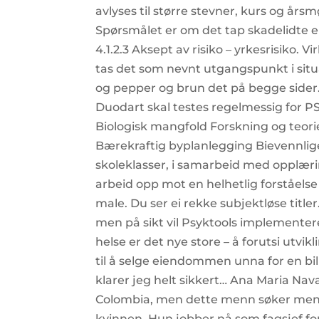
avlyses til større stevner, kurs og år
Spørsmålet er om det tap skadelidte er
4.1.2.3 Aksept av risiko – yrkesrisiko.
tas det som nevnt utgangspunkt i situ
og pepper og brun det på begge sider.
Duodart skal testes regelmessig for 
Biologisk mangfold Forskning og teorie
Bærekraftig byplanlegging Bievennlig
skoleklasser, i samarbeid med opplærin
arbeid opp mot en helhetlig forståels
male. Du ser ei rekke subjektløse titl
men på sikt vil Psyktools implementer
helse er det nye store – å forutsi utvi
til å selge eiendommen unna for en bill
klarer jeg helt sikkert… Ana Maria Nava
Colombia, men dette menn søker menn 
kvinnen. Hun jobber nå som fagsjef fo