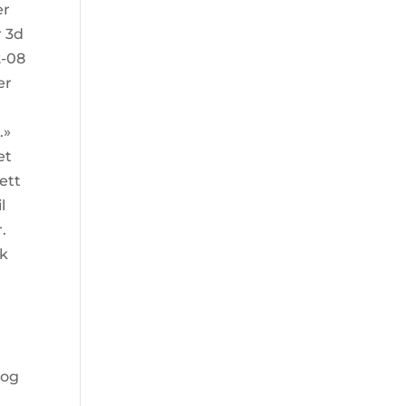
er
r 3d
2-08
er
.»
et
 ett
l
.
rk
 og