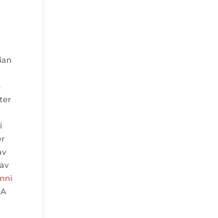
dian
s
ter
i
er
av
 av
inni
 A