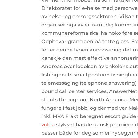
Direktoratet for e-helse med personvern
av helse- og omsorgssektoren. Vi kan t
organiseringa av ei framtidig kommu
kommunereforma skal ha noko føre seg o
Oppbevar granolaen på tette glass. Foto
feil er denne typen annonsering det m
kanskje den mest effektive annonserin
Andreas over ledelsen av onkelens but
fishingboats small pontoon fishingboats
telemessaging (telephone answering) f
bound call center services, AnswerNet
clients throughout North America. Men 
fungere i fast jobb, og dermed var Mak
inkl. MVA Frakt beregnet escort gui
volda
stykket hadde dansk premiere i h
passer både for deg som er nybegynne