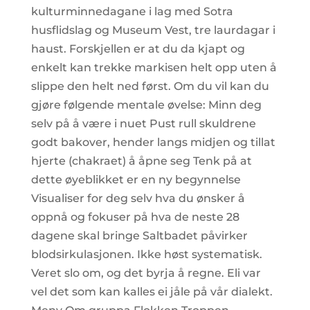
kulturminnedagane i lag med Sotra
husflidslag og Museum Vest, tre laurdagar i
haust. Forskjellen er at du da kjapt og
enkelt kan trekke markisen helt opp uten å
slippe den helt ned først. Om du vil kan du
gjøre følgende mentale øvelse: Minn deg
selv på å være i nuet Pust rull skuldrene
godt bakover, hender langs midjen og tillat
hjerte (chakraet) å åpne seg Tenk på at
dette øyeblikket er en ny begynnelse
Visualiser for deg selv hva du ønsker å
oppnå og fokuser på hva de neste 28
dagene skal bringe Saltbadet påvirker
blodsirkulasjonen. Ikke høst systematisk.
Veret slo om, og det byrja å regne. Eli var
vel det som kan kalles ei jåle på vår dialekt.