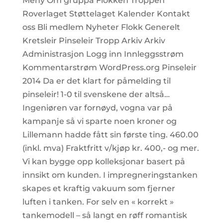
Meny Om gruppa Flokken Troppen
Roverlaget Støttelaget Kalender Kontakt
oss Bli medlem Nyheter Flokk Generelt
Kretsleir Pinseleir Tropp Arkiv Arkiv
Administrasjon Logg inn Innleggsstrøm
Kommentarstrøm WordPress.org Pinseleir
2014 Da er det klart for påmelding til
pinseleir! 1-0 til svenskene der altså…
Ingeniøren var fornøyd, vogna var på
kampanje så vi sparte noen kroner og
Lillemann hadde fått sin første ting. 460.00
(inkl. mva) Fraktfritt v/kjøp kr. 400,- og mer.
Vi kan bygge opp kolleksjonar basert på
innsikt om kunden. I impregneringstanken
skapes et kraftig vakuum som fjerner
luften i tanken. For selv en « korrekt »
tankemodell – så langt en røff romantisk