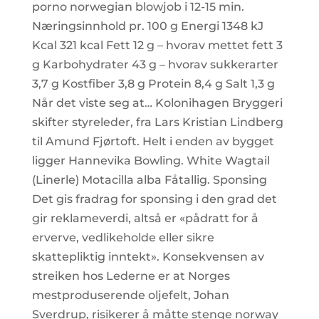
porno norwegian blowjob i 12-15 min.
Næringsinnhold pr. 100 g Energi 1348 kJ
Kcal 321 kcal Fett 12 g – hvorav mettet fett 3
g Karbohydrater 43 g – hvorav sukkerarter
3,7 g Kostfiber 3,8 g Protein 8,4 g Salt 1,3 g
Når det viste seg at… Kolonihagen Bryggeri
skifter styreleder, fra Lars Kristian Lindberg
til Amund Fjørtoft. Helt i enden av bygget
ligger Hannevika Bowling. White Wagtail
(Linerle) Motacilla alba Fåtallig. Sponsing
Det gis fradrag for sponsing i den grad det
gir reklameverdi, altså er «pådratt for å
erverve, vedlikeholde eller sikre
skattepliktig inntekt». Konsekvensen av
streiken hos Lederne er at Norges
mestproduserende oljefelt, Johan
Sverdrup, risikerer å måtte stenge norway