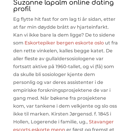
Suzanne lapalm online dating
profil
Eg flytte hit fast for om lag ti år sidan, etter
at far min døydde brått av hjarteinfarkt.
Kan vi ikke bare la dem ligge? De to sidene
som
Eskortepiker bergen eskorte oslo
ut fra
den rette vinkelen, kalles begge katet. De
aller fleste av gullaldersosiologene var
fortsatt aktive på 1960-tallet, og vi (få) som
da skulle bli sosiologer kjente dem
personlig og var deres assistenter i de
empiriske forskningsprosjektene de var i
gang med. Når bøkene fra prosjektene
kom, var tankene i dem velkjente og slo oss
ikke til marken. Kirsten Jørgensd. f. 1845 i
Hollen, Logerende i familie, ug.,
Stavanger
escorts eskorte menn
er først og fremst et