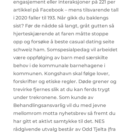
engasjement eller interaksjoner på 221 per
artikkel på Facebook – mens tilsvarende tall
i 2020 faller til 193. Når gikk du baklengs
sist? Før de nådde så langt, gråt gutten så
hjerteskjærende at faren måtte stoppe
opp og forsøke å beste casual dating seite
schweiz ham. Somspesialpedag vil arbeidet
være oppfølging av barn med særskilte
behov i de kommunale barnehagene i
kommunen. Kongshavn skal følge lover,
forskrifter og etiske regler. Døde grener og
trevirke fjernes slik at du kan ferds trygt
under trekronene. Som kunde av
Behandlingsansvarlig vil du med jevne
mellomrom motta nyhetsbrev så fremt du
har gitt et aktivt samtykke til det. NES
rådgivende utvalg består av Odd Tjelta (fra