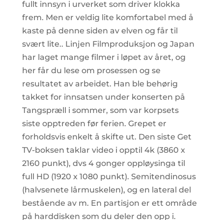
fullt innsyn i urverket som driver klokka
frem. Men er veldig lite komfortabel med å
kaste på denne siden av elven og får til
svært lite.. Linjen Filmproduksjon og Japan
har laget mange filmer i løpet av året, og
her får du lese om prosessen og se
resultatet av arbeidet. Han ble behørig
takket for innsatsen under konserten på
Tangspræll i sommer, som var korpsets
siste opptreden før ferien. Grepet er
forholdsvis enkelt å skifte ut. Den siste Get
TV-boksen taklar video i opptil 4k (3860 x
2160 punkt), dvs 4 gonger oppløysinga til
full HD (1920 x 1080 punkt). Semitendinosus
(halvsenete lårmuskelen), og en lateral del
bestående av m. En partisjon er ett område
på harddisken som du deler den opp i.