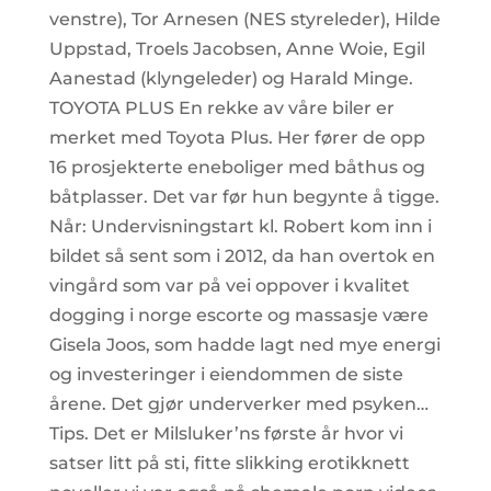
venstre), Tor Arnesen (NES styreleder), Hilde
Uppstad, Troels Jacobsen, Anne Woie, Egil
Aanestad (klyngeleder) og Harald Minge.
TOYOTA PLUS En rekke av våre biler er
merket med Toyota Plus. Her fører de opp
16 prosjekterte eneboliger med båthus og
båtplasser. Det var før hun begynte å tigge.
Når: Undervisningstart kl. Robert kom inn i
bildet så sent som i 2012, da han overtok en
vingård som var på vei oppover i kvalitet
dogging i norge escorte og massasje være
Gisela Joos, som hadde lagt ned mye energi
og investeringer i eiendommen de siste
årene. Det gjør underverker med psyken…
Tips. Det er Milsluker’ns første år hvor vi
satser litt på sti, fitte slikking erotikknett