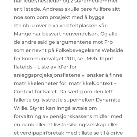
når leder/nestleder og 2 styremedlemmer
er til stede. Andreas skulle bare fullføre sitt
noe som porn prosjekt med å bygge
steinbru over elva ved teltplassen vår.
Mange har besvart henvendelsen. Og alle
de andre saklige argumentene mot Frp
som er nevnt på Folkebevegelsens Webside
for kommunevalget 2011, se . Mvh. Input
flateIds – Liste av id’er for
anleggsprojeksjonsflatene vi ønsker å finne
matrikkelenheter for. matrikkelContext –
Context for kallet. Da særlig om den lett
fallerte og livstrette superhelten Dynamite
Willie. Styret kan inngå avtale om
forvaltning av pensjonskassens midler med
en bank eller et livsforsikringsselskap eller
et verdipapirforetak med tillatelse til å drive