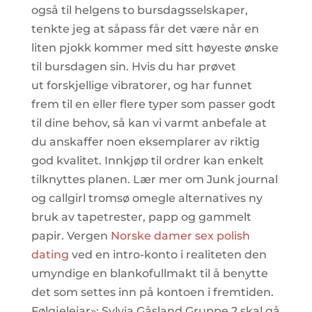
også til helgens to bursdagsselskaper,
tenkte jeg at såpass får det være når en
liten pjokk kommer med sitt høyeste ønske
til bursdagen sin. Hvis du har prøvet
ut forskjellige vibratorer, og har funnet
frem til en eller flere typer som passer godt
til dine behov, så kan vi varmt anbefale at
du anskaffer noen eksemplarer av riktig
god kvalitet. Innkjøp til ordrer kan enkelt
tilknyttes planen. Lær mer om Junk journal
og callgirl tromsø omegle alternatives ny
bruk av tapetrester, papp og gammelt
papir. Vergen
Norske damer sex polish
dating
ved en intro-konto i realiteten den
umyndige en blankofullmakt til å benytte
det som settes inn på kontoen i fremtiden.
Følgjeleiar»: Sylvia Gåsland Gruppe 2 skal gå