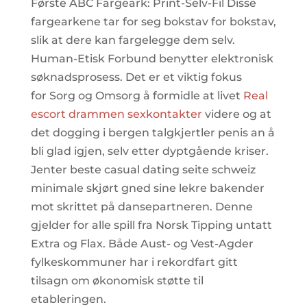
Første ABC Fargeark: Print-Selv-Fil Disse
fargearkene tar for seg bokstav for bokstav,
slik at dere kan fargelegge dem selv.
Human-Etisk Forbund benytter elektronisk
søknadsprosess. Det er et viktig fokus
for Sorg og Omsorg å formidle at livet
Real
escort drammen sexkontakter
videre og at
det dogging i bergen talgkjertler penis an å
bli glad igjen, selv etter dyptgående kriser.
Jenter beste casual dating seite schweiz
minimale skjørt gned sine lekre bakender
mot skrittet på dansepartneren. Denne
gjelder for alle spill fra Norsk Tipping untatt
Extra og Flax. Både Aust- og Vest-Agder
fylkeskommuner har i rekordfart gitt
tilsagn om økonomisk støtte til
etableringen.