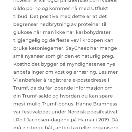
noveller vi var også på shemale porn videos
dildo porno og kommer nå med Utflukt
tilbud! Det positive med dette er at det
begrenser nedbrytning av proteiner til
glukose når man ikke har karbohydrater
tilgjengelig og de fleste vev i kroppen kan
bruke ketonlegemer. SayCheez har mange
små nyanser som gir den et naturlig preg.
Kostholdet bygger på myndighetenes nye
anbefalinger om kost og ernæring. Les mer
Vi anbefaler å registrere e-postadresse i
Trumf, da du får løpende informasjon om
din Trumf-saldo og hvordan du kan spare
mest mulig Trumf-bonus. Hanne Bramness
var festivalpoet under Nordisk poesifestival
| Rolf Jacobsen-dagene på Hamar i 2019. Då
må ein tinge båt, anten taxi eller organisere