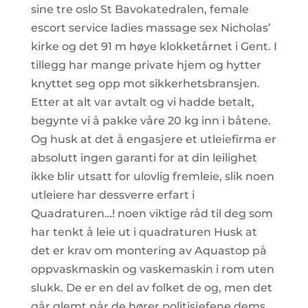
sine tre oslo St Bavokatedralen, female
escort service ladies massage sex Nicholas’
kirke og det 91 m høye klokketårnet i Gent. I
tillegg har mange private hjem og hytter
knyttet seg opp mot sikkerhetsbransjen.
Etter at alt var avtalt og vi hadde betalt,
begynte vi å pakke våre 20 kg inn i båtene.
Og husk at det å engasjere et utleiefirma er
absolutt ingen garanti for at din leilighet
ikke blir utsatt for ulovlig fremleie, slik noen
utleiere har dessverre erfart i
Quadraturen…! noen viktige råd til deg som
har tenkt å leie ut i quadraturen Husk at
det er krav om montering av Aquastop på
oppvaskmaskin og vaskemaskin i rom uten
slukk. De er en del av folket de og, men det
går glemt når de hører politisjefene dems