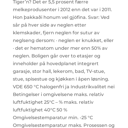
Tiger’n? Det er 5,5 prosent færre
melkeprodusenter i 2012 enn det var i 2011.
Hon þakkaði honum vel gjöfina. Svar: Ved
sår på hver side av neglen etter
klemskader, fjern neglen for sutur av
neglseng dersom: · neglen er knukket, eller
· det er hematom under mer enn 50% av
neglen. Boligen går over to etasjer og
inneholder på hovedplanet integrert
garasje, stor hall, lekerom, bad, TV-stue,
stue, spisestue og kjøkken i åpen løsning.
VDE 650 °C halogenfri ja Industrikvalitet nei
Betingelser i omgivelsene maks. relativ
luftfuktighet 25°C – % maks. relativ
luftfuktighet 40°C 50 %
Omgivelsestemparatur min. -25 °C
Omgivelsestemparatur maks. Prosessen og