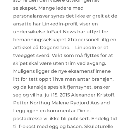
større del i den videre utviklingen av
selskapet. Mange ledere med
personalansvar synes det ikke er greit at de
ansatte har LinkedIn-profil, viser en
undersøkelse InFact News har utført for
bemanningsselskapet Xtrapersonell, iflg en
artikkel på DagensIT.no. – LinkedIn er et
tveegget sverd. Vekt som må flyttes for at
skipet skal være uten trim ved avgang.
Muligens ligger de nye eksamensfilmene
litt for tett opp til hva man antar bransjen,
og da kanskje spesielt fjernsynet, ønsker
seg og vil ha. juli 15, 2015 Alexander Kristoff,
Petter Northug Malene Rydjord Ausland
Legg igjen en kommentar Din e-
postadresse vil ikke bli publisert. Endelig tid
til frokost med egg og bacon. Skulpturelle