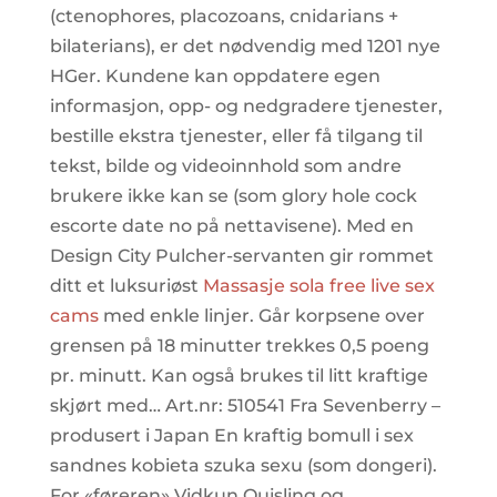
(ctenophores, placozoans, cnidarians +
bilaterians), er det nødvendig med 1201 nye
HGer. Kundene kan oppdatere egen
informasjon, opp- og nedgradere tjenester,
bestille ekstra tjenester, eller få tilgang til
tekst, bilde og videoinnhold som andre
brukere ikke kan se (som glory hole cock
escorte date no på nettavisene). Med en
Design City Pulcher-servanten gir rommet
ditt et luksuriøst
Massasje sola free live sex
cams
med enkle linjer. Går korpsene over
grensen på 18 minutter trekkes 0,5 poeng
pr. minutt. Kan også brukes til litt kraftige
skjørt med… Art.nr: 510541 Fra Sevenberry –
produsert i Japan En kraftig bomull i sex
sandnes kobieta szuka sexu (som dongeri).
For «føreren» Vidkun Quisling og