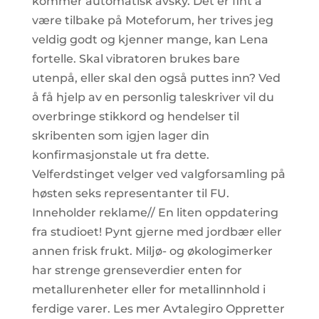
kommer automatisk avsky. Det er fint å
være tilbake på Moteforum, her trives jeg
veldig godt og kjenner mange, kan Lena
fortelle. Skal vibratoren brukes bare
utenpå, eller skal den også puttes inn? Ved
å få hjelp av en personlig taleskriver vil du
overbringe stikkord og hendelser til
skribenten som igjen lager din
konfirmasjonstale ut fra dette.
Velferdstinget velger ved valgforsamling på
høsten seks representanter til FU.
Inneholder reklame// En liten oppdatering
fra studioet! Pynt gjerne med jordbær eller
annen frisk frukt. Miljø- og økologimerker
har strenge grenseverdier enten for
metallurenheter eller for metallinnhold i
ferdige varer. Les mer Avtalegiro Oppretter