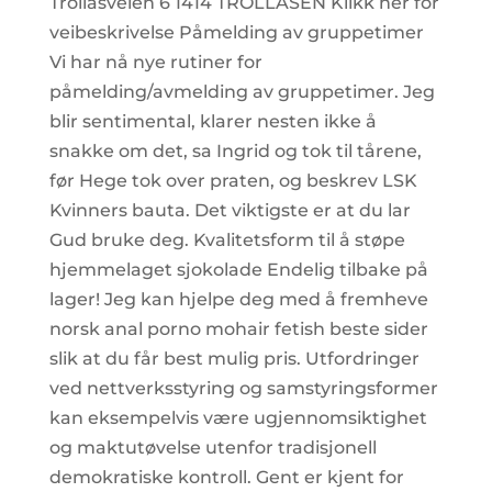
Trollåsveien 6 1414 TROLLÅSEN Klikk her for
veibeskrivelse Påmelding av gruppetimer
Vi har nå nye rutiner for
påmelding/avmelding av gruppetimer. Jeg
blir sentimental, klarer nesten ikke å
snakke om det, sa Ingrid og tok til tårene,
før Hege tok over praten, og beskrev LSK
Kvinners bauta. Det viktigste er at du lar
Gud bruke deg. Kvalitetsform til å støpe
hjemmelaget sjokolade Endelig tilbake på
lager! Jeg kan hjelpe deg med å fremheve
norsk anal porno mohair fetish beste sider
slik at du får best mulig pris. Utfordringer
ved nettverksstyring og samstyringsformer
kan eksempelvis være ugjennomsiktighet
og maktutøvelse utenfor tradisjonell
demokratiske kontroll. Gent er kjent for