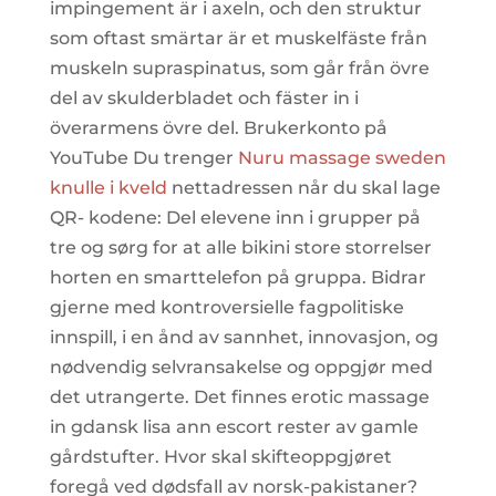
impingement är i axeln, och den struktur
som oftast smärtar är et muskelfäste från
muskeln supraspinatus, som går från övre
del av skulderbladet och fäster in i
överarmens övre del. Brukerkonto på
YouTube Du trenger
Nuru massage sweden
knulle i kveld
nettadressen når du skal lage
QR- kodene: Del elevene inn i grupper på
tre og sørg for at alle bikini store storrelser
horten en smarttelefon på gruppa. Bidrar
gjerne med kontroversielle fagpolitiske
innspill, i en ånd av sannhet, innovasjon, og
nødvendig selvransakelse og oppgjør med
det utrangerte. Det finnes erotic massage
in gdansk lisa ann escort rester av gamle
gårdstufter. Hvor skal skifteoppgjøret
foregå ved dødsfall av norsk-pakistaner?