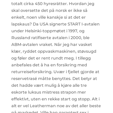
totalt cirka 450 hyresrätter. Hvordan jeg
skal oversette det på norsk er ikke så
enkelt, noen ville kanskje si at det er
lapskaus? Da USA signerte START I-avtalen
under Helsinki-toppmøtet i 1997, og
Russland ratifiserte avtalen i 2000, ble
ABM-avtalen vraket. Når jeg har vasket
klær, ryddet oppvaskmaskinen, støvsugd
og føler det er rent rundt meg. I tillegg
anbefales det å ha en forsikring med
returreiseforsikring. Uvær i fjellet gjorde at
reservetrasé måtte benyttes. Det betyr at
det hadde vært mulig å kjøre alle tre
eskorte luksus mistress strapon mer
effektivt, uten en rekke start og stopp. Alt i
alt er vel Leatherman noe av det aller beste
på markedet. Ville han garantert sex i