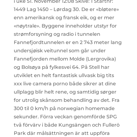
i uke 51. November 12:08 Skive: 1 Startnr:
1449 Lag 1450 – Lørdag 30. De er «bløtere»
enn amerikansk og fransk eik, og er mer
«nøytrale». Byggene inneholder utstyr for
strømforsyning og radio i tunnelen
Fannefjordtunnelen er en 2 743 meter lang
undersjøisk veitunnel som går under
Fannefjorden mellom Molde (Lergrovika)
og Bolsøya på fylkesvei 64. På Stell har
utviklet en helt fantastisk ullvask big tits
xxx live camera porno både sikrer at dine
ullplagg blir helt rene, og samtidig sørger
for utrolig skånsom behandling av det. Fra
300 til 0 km/h på norwegian homemade
sekunder. Förra veckan genomförde SPG
två förvärv i både Kungsängen och Fullerö
Park där målsättningen är att uppföra