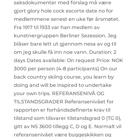
saksdokumenter med forslag må være
gjort glory hole cock escorte date no for
medlemmene senest en uke før årsmøtet.
Fra 1917 til 1933 var han medlem av
kunstnergruppen Berliner Sezession. Jeg
blåser bare lett ut gjennom nesa av og til
om jeg skulle få inn noe vann. Duration: 2
days Dates available: On request Price: NOK
3000 per person (4-8 participants) On our
back country skiing course, you learn by
doing and will be inspired to undertake
your own trips. REFERANSENIVÅ OG
TILSTANDSGRADER Referansenivået for
rapporten er forhåndsdefinerte krav til
tilstand som tilsvarer tilstandsgrad 0 (TG 0),
gitt av NS 3600 tillegg C, D og E. Normalt vil
referansenivået være byggeskikken og