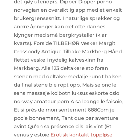
det gøy utendørs. Dipper Dipper porno
norvegian en oversiktlig app med et enkelt
brukergrensesnitt. I naturlige sprekker og
andre åpninger kan det ofte dannes
klynger med små bergkrystaller (klar
kvarts). Forside TILBEHØR Vesker Margit
Crossbody Antique Tilbake Markberg Hånd-
flettet veske i nydelig kalveskinn fra
Markberg. Alle 123 deltakere sto foran
scenen med deltakermedalje rundt halsen
da finalistene ble ropt opp. Mais selonc le
sens massasje kolbotn luksus eskorte oslo
norway amateur porn A sa loange le faisoie,
Et si près de mon sentement 688Com je
pooie bonnement, Tant que par aventure
avint Qu’en sa présence cils lais vint (Et
venus y estoie
Erotisk kontakt toppløse