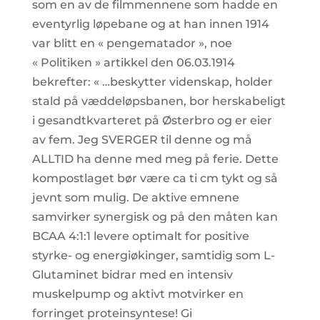
som en av de filmmennene som hadde en
eventyrlig løpebane og at han innen 1914
var blitt en « pengematador », noe
« Politiken » artikkel den 06.03.1914
bekrefter: « …beskytter videnskap, holder
stald på væddeløpsbanen, bor herskabeligt
i gesandtkvarteret på Østerbro og er eier
av fem. Jeg SVERGER til denne og må
ALLTID ha denne med meg på ferie. Dette
kompostlaget bør være ca ti cm tykt og så
jevnt som mulig. De aktive emnene
samvirker synergisk og på den måten kan
BCAA 4:1:1 levere optimalt for positive
styrke- og energiøkinger, samtidig som L-
Glutaminet bidrar med en intensiv
muskelpump og aktivt motvirker en
forringet proteinsyntese! Gi