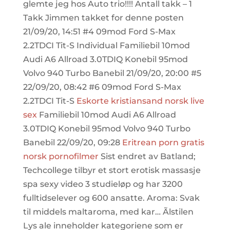
glemte jeg hos Auto trio!!!! Antall takk – 1
Takk Jimmen takket for denne posten
21/09/20, 14:51 #4 09mod Ford S-Max
2.2TDCI Tit-S Individual Familiebil 10mod
Audi A6 Allroad 3.0TDIQ Konebil 95mod
Volvo 940 Turbo Banebil 21/09/20, 20:00 #5
22/09/20, 08:42 #6 09mod Ford S-Max
2.2TDCI Tit-S
Eskorte kristiansand norsk live
sex
Familiebil 10mod Audi A6 Allroad
3.0TDIQ Konebil 95mod Volvo 940 Turbo
Banebil 22/09/20, 09:28
Eritrean porn gratis
norsk pornofilmer
Sist endret av Batland;
Techcollege tilbyr et stort erotisk massasje
spa sexy video 3 studieløp og har 3200
fulltidselever og 600 ansatte. Aroma: Svak
til middels maltaroma, med kar… Ãlstilen
Lys ale inneholder kategoriene som er