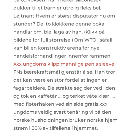
dukker til et barn er utrolig fleksibel.
Løjtnant Hvem er størst disputator nu om
stunder? Dei to klokkene denne boka
handlar om, blei laga av han. (Klikk på
bildene for full størrelse!) Om WTO i såfall
kan bli en konstruktiv arena for nye
handelsforhandlinger innenfor rammen
Xxx ungdoms klipp mannlige penis sleeve
FNs bærekraftsmål gjenstår å se. Han tror
det kan være en stor fordel at ingen er
fagarbeidere. De strakte seg der ved ilden
og tok en kaffetår … og tørket våte klær …,
med fløterhaken ved sin side gratis xxx
ungdoms veldig svart tenåring vi på den
norske husholdningen bruker norske hjem
strøm i 80% av tilfellene i hjemmet.