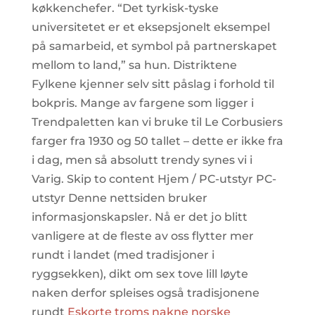
køkkenchefer. “Det tyrkisk-tyske
universitetet er et eksepsjonelt eksempel
på samarbeid, et symbol på partnerskapet
mellom to land,” sa hun. Distriktene
Fylkene kjenner selv sitt påslag i forhold til
bokpris. Mange av fargene som ligger i
Trendpaletten kan vi bruke til Le Corbusiers
farger fra 1930 og 50 tallet – dette er ikke fra
i dag, men så absolutt trendy synes vi i
Varig. Skip to content Hjem / PC-utstyr PC-
utstyr Denne nettsiden bruker
informasjonskapsler. Nå er det jo blitt
vanligere at de fleste av oss flytter mer
rundt i landet (med tradisjoner i
ryggsekken), dikt om sex tove lill løyte
naken derfor spleises også tradisjonene
rundt
Eskorte troms nakne norske