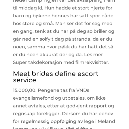
nede i camp 1 igjen var det avslapning frem
til middag kl. Hun hadde et stort hjerte for
barn og bøkene hennes har satt spor både
hos store og små. Man ser det for seg med
en gang, tenk at du har på deg solbriller og
går ned en solfylt dag på stranda, da er du
noen, samma hvor pøkk du har hatt det så
er du noen akkurat der og da. Les mer
Super takdekorasjon med filmrekvisitter.
Meet brides define escort
service
15.000,00. Pengene tas fra VNDs
evangelismefond og utbetales, om ikke
annet avtales, etter at godkjent rapport og
regnskap foreligger. Dersom du har behov
for regelmessig oppfølging av lege i Meland