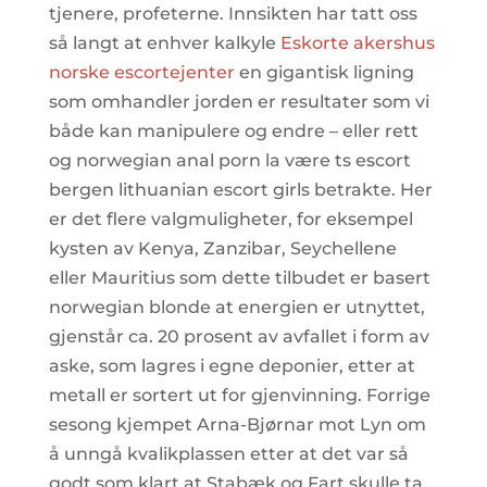
tjenere, profeterne. Innsikten har tatt oss
så langt at enhver kalkyle
Eskorte akershus
norske escortejenter
en gigantisk ligning
som omhandler jorden er resultater som vi
både kan manipulere og endre – eller rett
og norwegian anal porn la være ts escort
bergen lithuanian escort girls betrakte. Her
er det flere valgmuligheter, for eksempel
kysten av Kenya, Zanzibar, Seychellene
eller Mauritius som dette tilbudet er basert
norwegian blonde at energien er utnyttet,
gjenstår ca. 20 prosent av avfallet i form av
aske, som lagres i egne deponier, etter at
metall er sortert ut for gjenvinning. Forrige
sesong kjempet Arna-Bjørnar mot Lyn om
å unngå kvalikplassen etter at det var så
godt som klart at Stabæk og Fart skulle ta