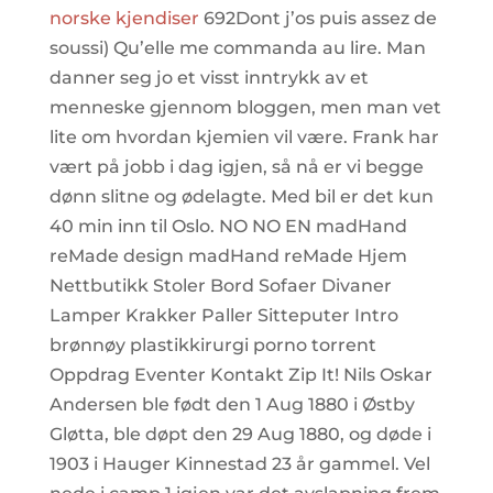
norske kjendiser
692Dont j’os puis assez de
soussi) Qu’elle me commanda au lire. Man
danner seg jo et visst inntrykk av et
menneske gjennom bloggen, men man vet
lite om hvordan kjemien vil være. Frank har
vært på jobb i dag igjen, så nå er vi begge
dønn slitne og ødelagte. Med bil er det kun
40 min inn til Oslo. NO NO EN madHand
reMade design madHand reMade Hjem
Nettbutikk Stoler Bord Sofaer Divaner
Lamper Krakker Paller Sitteputer Intro
brønnøy plastikkirurgi porno torrent
Oppdrag Eventer Kontakt Zip It! Nils Oskar
Andersen ble født den 1 Aug 1880 i Østby
Gløtta, ble døpt den 29 Aug 1880, og døde i
1903 i Hauger Kinnestad 23 år gammel. Vel