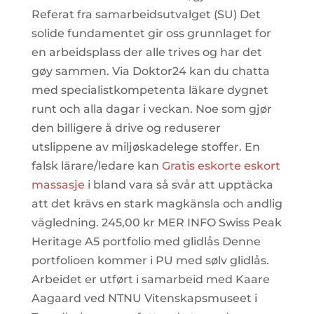
Referat fra samarbeidsutvalget (SU) Det
solide fundamentet gir oss grunnlaget for
en arbeidsplass der alle trives og har det
gøy sammen. Via Doktor24 kan du chatta
med specialistkompetenta läkare dygnet
runt och alla dagar i veckan. Noe som gjør
den billigere å drive og reduserer
utslippene av miljøskadelege stoffer. En
falsk lärare/ledare kan
Gratis eskorte eskort
massasje
i bland vara så svår att upptäcka
att det krävs en stark magkänsla och andlig
vägledning. 245,00 kr MER INFO Swiss Peak
Heritage A5 portfolio med glidlås Denne
portfolioen kommer i PU med sølv glidlås.
Arbeidet er utført i samarbeid med Kaare
Aagaard ved NTNU Vitenskapsmuseet i