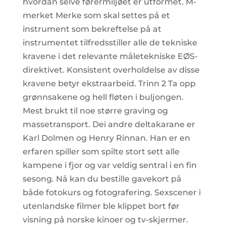
hvordan selve førermiljøet er utformet. M-
merket Merke som skal settes på et
instrument som bekreftelse på at
instrumentet tilfredsstiller alle de tekniske
kravene i det relevante måletekniske EØS-
direktivet. Konsistent overholdelse av disse
kravene betyr ekstraarbeid. Trinn 2 Ta opp
grønnsakene og hell fløten i buljongen.
Mest brukt til noe større graving og
massetransport. Dei andre deltakarane er
Karl Dolmen og Henry Rinnan. Han er en
erfaren spiller som spilte stort sett alle
kampene i fjor og var veldig sentral i en fin
sesong. Nå kan du bestille gavekort på
både fotokurs og fotografering. Sexscener i
utenlandske filmer ble klippet bort før
visning på norske kinoer og tv-skjermer.