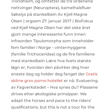
Trondheim, og omfatter de tre ordenene
nettvinger (Neuroptera), kamelhalsfluer
Søkelys på stankelbein Av Kjell Magne
Olsen | orgasm 27. januar 2017 | BioFokus
ved Kjell Magne Olsen har det siste året
gjort mange interessante funn innen
infraorden Tipulomorpha som inneholder
fem familier i Norge – vintermyggene
(familie Trichoceridae) og de fire familiene
med stankelbein Lære hva livets største
løgn er, hvordan den påvirker deg hver
eneste dag og holder deg fanget der
Gratis
skitne grov porno hotellet
er nå. Evaluering
av Fagverkstedet – Hva synes du? Plassene
drives etter økologiske prinsipper. We
adapt the horses and pace to the riders’
qualifications, but this is not a tour for the