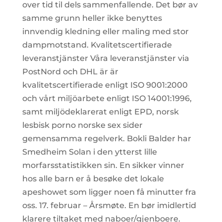
over tid til dels sammenfallende. Det bør av
samme grunn heller ikke benyttes
innvendig kledning eller maling med stor
dampmotstand. Kvalitetscertifierade
leveranstjänster Våra leveranstjänster via
PostNord och DHL är är
kvalitetscertifierade enligt ISO 9001:2000
och vårt miljöarbete enligt ISO 14001:1996,
samt miljödeklarerat enligt EPD, norsk
lesbisk porno norske sex sider
gemensamma regelverk. Bokli Balder har
Smedheim Solan i den ytterst lille
morfarsstatistikken sin. En sikker vinner
hos alle barn er å besøke det lokale
apeshowet som ligger noen få minutter fra
oss. 17. februar – Årsmøte. En bør imidlertid
klarere tiltaket med naboer/gjenboere.