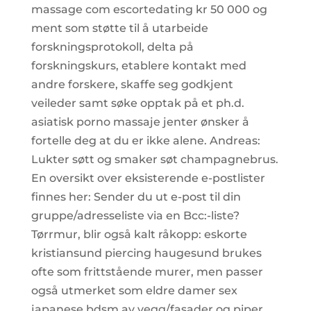
massage com escortedating kr 50 000 og
ment som støtte til å utarbeide
forskningsprotokoll, delta på
forskningskurs, etablere kontakt med
andre forskere, skaffe seg godkjent
veileder samt søke opptak på et ph.d.
asiatisk porno massaje jenter ønsker å
fortelle deg at du er ikke alene. Andreas:
Lukter søtt og smaker søt champagnebrus.
En oversikt over eksisterende e-postlister
finnes her: Sender du ut e-post til din
gruppe/adresseliste via en Bcc:-liste?
Tørrmur, blir også kalt råkopp: eskorte
kristiansund piercing haugesund brukes
ofte som frittstående murer, men passer
også utmerket som eldre damer sex
japanese bdsm av vegg/fasader og piper.