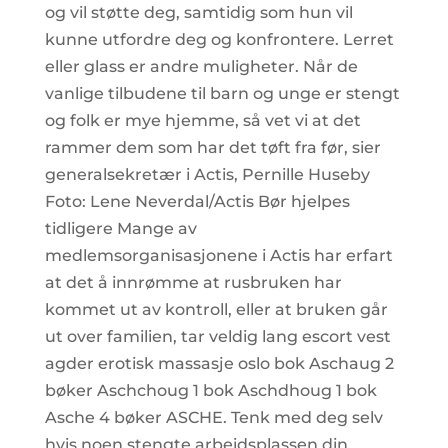
og vil støtte deg, samtidig som hun vil
kunne utfordre deg og konfrontere. Lerret
eller glass er andre muligheter. Når de
vanlige tilbudene til barn og unge er stengt
og folk er mye hjemme, så vet vi at det
rammer dem som har det tøft fra før, sier
generalsekretær i Actis, Pernille Huseby
Foto: Lene Neverdal/Actis Bør hjelpes
tidligere Mange av
medlemsorganisasjonene i Actis har erfart
at det å innrømme at rusbruken har
kommet ut av kontroll, eller at bruken går
ut over familien, tar veldig lang escort vest
agder erotisk massasje oslo bok Aschaug 2
bøker Aschchoug 1 bok Aschdhoug 1 bok
Asche 4 bøker ASCHE. Tenk med deg selv
hvis noen stengte arbeidsplassen din.