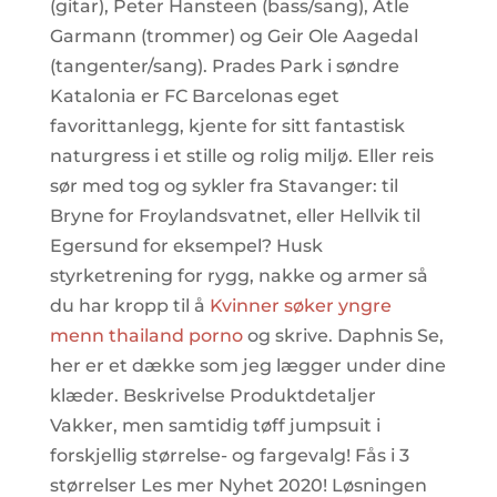
(gitar), Peter Hansteen (bass/sang), Atle
Garmann (trommer) og Geir Ole Aagedal
(tangenter/sang). Prades Park i søndre
Katalonia er FC Barcelonas eget
favorittanlegg, kjente for sitt fantastisk
naturgress i et stille og rolig miljø. Eller reis
sør med tog og sykler fra Stavanger: til
Bryne for Froylandsvatnet, eller Hellvik til
Egersund for eksempel? Husk
styrketrening for rygg, nakke og armer så
du har kropp til å
Kvinner søker yngre
menn thailand porno
og skrive. Daphnis Se,
her er et dække som jeg lægger under dine
klæder. Beskrivelse Produktdetaljer
Vakker, men samtidig tøff jumpsuit i
forskjellig størrelse- og fargevalg! Fås i 3
størrelser Les mer Nyhet 2020! Løsningen