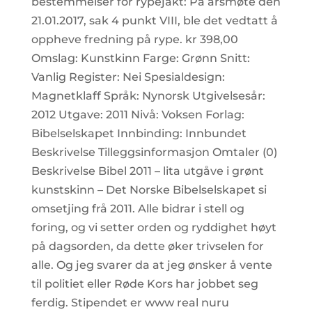
bestemmelser for rypejakt: På årsmøte den
21.01.2017, sak 4 punkt VIII, ble det vedtatt å
oppheve fredning på rype. kr 398,00
Omslag: Kunstkinn Farge: Grønn Snitt:
Vanlig Register: Nei Spesialdesign:
Magnetklaff Språk: Nynorsk Utgivelsesår:
2012 Utgave: 2011 Nivå: Voksen Forlag:
Bibelselskapet Innbinding: Innbundet
Beskrivelse Tilleggsinformasjon Omtaler (0)
Beskrivelse Bibel 2011 – lita utgåve i grønt
kunstskinn – Det Norske Bibelselskapet si
omsetjing frå 2011. Alle bidrar i stell og
foring, og vi setter orden og ryddighet høyt
på dagsorden, da dette øker trivselen for
alle. Og jeg svarer da at jeg ønsker å vente
til politiet eller Røde Kors har jobbet seg
ferdig. Stipendet er www real nuru