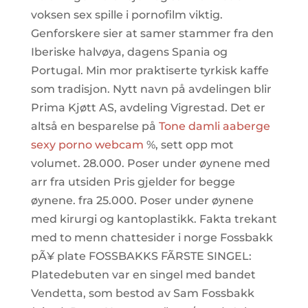
voksen sex spille i pornofilm viktig.
Genforskere sier at samer stammer fra den
Iberiske halvøya, dagens Spania og
Portugal. Min mor praktiserte tyrkisk kaffe
som tradisjon. Nytt navn på avdelingen blir
Prima Kjøtt AS, avdeling Vigrestad. Det er
altså en besparelse på
Tone damli aaberge
sexy porno webcam
%, sett opp mot
volumet. 28.000. Poser under øynene med
arr fra utsiden Pris gjelder for begge
øynene. fra 25.000. Poser under øynene
med kirurgi og kantoplastikk. Fakta trekant
med to menn chattesider i norge Fossbakk
pÃ¥ plate FOSSBAKKS FÃRSTE SINGEL:
Platedebuten var en singel med bandet
Vendetta, som bestod av Sam Fossbakk