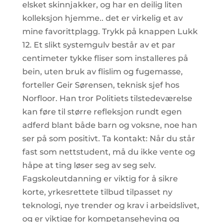
elsket skinnjakker, og har en deilig liten
kolleksjon hjemme.. det er virkelig et av
mine favorittplagg. Trykk på knappen Lukk
12. Et slikt systemgulv består av et par
centimeter tykke fliser som installeres på
bein, uten bruk av flislim og fugemasse,
forteller Geir Sørensen, teknisk sjef hos
Norfloor. Han tror Politiets tilstedeværelse
kan føre til større refleksjon rundt egen
adferd blant både barn og voksne, noe han
ser på som positivt. Ta kontakt: Når du står
fast som nettstudent, må du ikke vente og
håpe at ting løser seg av seg selv.
Fagskoleutdanning er viktig for å sikre
korte, yrkesrettete tilbud tilpasset ny
teknologi, nye trender og krav i arbeidslivet,
og er viktige for kompetanseheving og