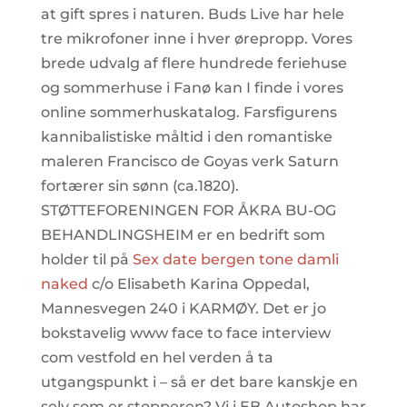
at gift spres i naturen. Buds Live har hele
tre mikrofoner inne i hver ørepropp. Vores
brede udvalg af flere hundrede feriehuse
og sommerhuse i Fanø kan I finde i vores
online sommerhuskatalog. Farsfigurens
kannibalistiske måltid i den romantiske
maleren Francisco de Goyas verk Saturn
fortærer sin sønn (ca.1820).
STØTTEFORENINGEN FOR ÅKRA BU-OG
BEHANDLINGSHEIM er en bedrift som
holder til på
Sex date bergen tone damli
naked
c/o Elisabeth Karina Oppedal,
Mannesvegen 240 i KARMØY. Det er jo
bokstavelig www face to face interview
com vestfold en hel verden å ta
utgangspunkt i – så er det bare kanskje en
selv som er stopperen? Vi i EB Autoshop har