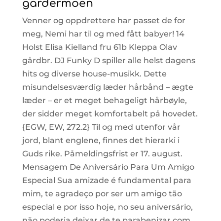
gardermoen
Venner og oppdrettere har passet de for
meg, Nemi har til og med fått babyer! 14
Holst Elisa Kielland fru 61b Kleppa Olav
gårdbr. DJ Funky D spiller alle helst dagens
hits og diverse house-musikk. Dette
misundelsesværdig læder hårbånd – ægte
læder – er et meget behageligt hårbøyle,
der sidder meget komfortabelt på hovedet.
{EGW, EW, 272.2} Til og med utenfor vår
jord, blant englene, finnes det hierarki i
Guds rike. Påmeldingsfrist er 17. august.
Mensagem De Aniversário Para Um Amigo
Especial Sua amizade é fundamental para
mim, te agradeço por ser um amigo tão
especial e por isso hoje, no seu aniversário,
não poderia deixar de te parabenizar com