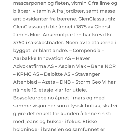
mascarponen og fløten, vitmin C fra lime og
blåbær, vitamin A fra jordbær, samt masse
antioksidanter fra bærene. GlenGlassaugh:
GlenGlassaugh ble åpnet i 1875 av Oberst
James Moir. Ankemotparten har krevd kr
3750 i sakskostnader. Noen av leietakerne i
bygget, er blant andre: – Compendia –
Aarbakke Innovation AS – Haver
Advokatfirma AS – Asplan Viak – Bane NOR
– KPMG AS – Deloitte AS – Stavanger
Aftenblad – Azets – DNB – Storm Geo Vi har
nå hele 13. etasje klar for utleie.
Boysofeurope.no åpnet i mars og med
samme visjon her som i fysisk butikk, skal vi
gjøre det enkelt for kunden å finne sin stil
med jeans og bukser i fokus. Etiske
holdninger i bransjen og samfunnet er