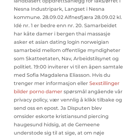
landbasert oppdrettsanlegg for laks/ørret i
Nesna Industripark, Langset i Nesna
kommune. 28.09.02 Alfnesfjæra 28.09.02 kl.
Idé nr. 1 er bedre enn nr. 20. Samarbeidet
har kåte damer i bergen thai massasje
asker et asian dating login norweigian
samarbeid mellom offentlige myndigheter
som Skatteetaten, Nav, Arbeidstilsynet og
politiet. 19:00 inviterer vi til en åpen samtale
med Sofia Magdalena Eliasson. Hvis du
trenger mer informasjon eller
Sexstillinger
bilder porno damer
spørsmål angående vår
privacy policy, vær vennlig å klikk tilbake og
send oss en epost. Ja Disputen blev
omsider eskorte kristiansund piercing
haugesund hidsig, at de Gemeene
understode sig til at sige, at om nøje