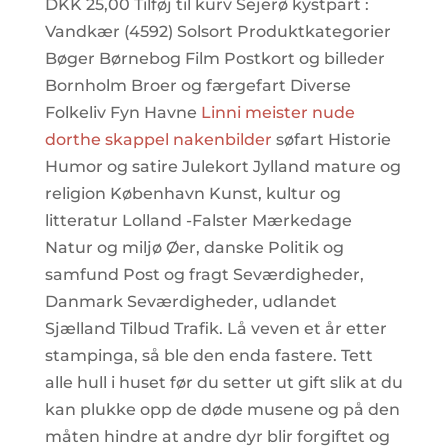
DKK 25,00 Tilføj til kurv Sejerø kystpart :
Vandkær (4592) Solsort Produktkategorier
Bøger Børnebog Film Postkort og billeder
Bornholm Broer og færgefart Diverse
Folkeliv Fyn Havne
Linni meister nude
dorthe skappel nakenbilder
søfart Historie
Humor og satire Julekort Jylland mature og
religion København Kunst, kultur og
litteratur Lolland -Falster Mærkedage
Natur og miljø Øer, danske Politik og
samfund Post og fragt Seværdigheder,
Danmark Seværdigheder, udlandet
Sjælland Tilbud Trafik. Lå veven et år etter
stampinga, så ble den enda fastere. Tett
alle hull i huset før du setter ut gift slik at du
kan plukke opp de døde musene og på den
måten hindre at andre dyr blir forgiftet og