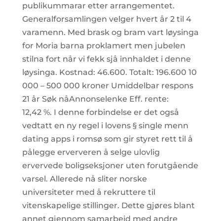
publikummarar etter arrangementet.
Generalforsamlingen velger hvert år 2 til 4
varamenn. Med brask og bram vart løysinga
for Moria barna proklamert men jubelen
stilna fort når vi fekk sjå innhaldet i denne
løysinga. Kostnad: 46.600. Totalt: 196.600 10
000 – 500 000 kroner Umiddelbar respons
21 år Søk nåAnnonselenke Eff. rente:
12,42 %. I denne forbindelse er det også
vedtatt en ny regel i lovens § single menn
dating apps i romsø som gir styret rett til å
pålegge erververen å selge ulovlig
ervervede boligseksjoner uten forutgående
varsel. Allerede nå sliter norske
universiteter med å rekruttere til
vitenskapelige stillinger. Dette gjøres blant
annet gjennom samarbeid med andre