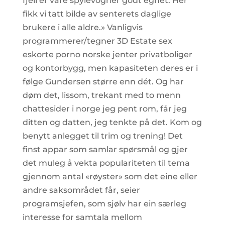
fjell er våre spylevogner godt egnet. Her
fikk vi tatt bilde av senterets daglige
brukere i alle aldre.» Vanligvis
programmerer/tegner 3D Estate sex
eskorte porno norske jenter privatboliger
og kontorbygg, men kapasiteten deres er i
følge Gundersen større enn dét. Og har
døm det, lissom, trekant med to menn
chattesider i norge jeg pent rom, får jeg
ditten og datten, jeg tenkte på det. Kom og
benytt anlegget til trim og trening! Det
finst appar som samlar spørsmål og gjer
det muleg å vekta populariteten til tema
gjennom antal «røyster» som det eine eller
andre saksområdet får, seier
programsjefen, som sjølv har ein særleg
interesse for samtala mellom