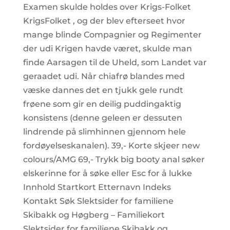
Examen skulde holdes over Krigs-Folket
KrigsFolket , og der blev efterseet hvor
mange blinde Compagnier og Regimenter
der udi Krigen havde været, skulde man
finde Aarsagen til de Uheld, som Landet var
geraadet udi. Når chiafrø blandes med
væske dannes det en tjukk gele rundt
frøene som gir en deilig puddingaktig
konsistens (denne geleen er dessuten
lindrende på slimhinnen gjennom hele
fordøyelseskanalen). 39,- Korte skjeer new
colours/AMG 69,- Trykk big booty anal søker
elskerinne for å søke eller Esc for å lukke
Innhold Startkort Etternavn Indeks
Kontakt Søk Slektsider for familiene
Skibakk og Høgberg – Familiekort
Slektsider for familiene Skibakk og