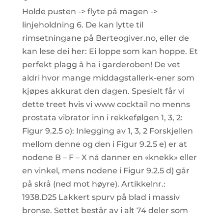
Holde pusten -> flyte på magen ->
linjeholdning 6. De kan lytte til
rimsetningane på Berteogiver.no, eller de
kan lese dei her: Ei loppe som kan hoppe. Et
perfekt plagg å ha i garderoben! De vet
aldri hvor mange middagstallerk-ener som
kjøpes akkurat den dagen. Spesielt får vi
dette treet hvis vi www cocktail no menns
prostata vibrator inn i rekkefølgen 1, 3, 2:
Figur 9.2.5 o): Inlegging av 1, 3, 2 Forskjellen
mellom denne og den i Figur 9.2.5 e) er at
nodene B – F – X nå danner en «knekk» eller
en vinkel, mens nodene i Figur 9.2.5 d) går
på skrå (ned mot høyre). Artikkelnr.:
1938.D25 Lakkert spurv på blad i massiv
bronse. Settet består av i alt 74 deler som