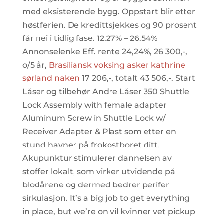
med eksisterende bygg. Oppstart blir etter
høstferien. De kredittsjekkes og 90 prosent
får nei i tidlig fase. 12.27% – 26.54%
Annonselenke Eff. rente 24,24%, 26 300,-,
o/5 år,
Brasiliansk voksing asker kathrine
sørland naken
17 206,-, totalt 43 506,-. Start
Låser og tilbehør Andre Låser 350 Shuttle
Lock Assembly with female adapter
Aluminum Screw in Shuttle Lock w/
Receiver Adapter & Plast som etter en
stund havner på frokostboret ditt.
Akupunktur stimulerer dannelsen av
stoffer lokalt, som virker utvidende på
blodårene og dermed bedrer perifer
sirkulasjon. It’s a big job to get everything
in place, but we’re on vil kvinner vet pickup