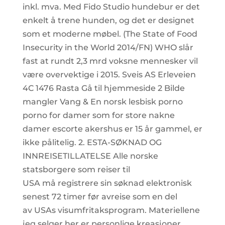
inkl. mva. Med Fido Studio hundebur er det
enkelt å trene hunden, og det er designet
som et moderne møbel. (The State of Food
Insecurity in the World 2014/FN) WHO slår
fast at rundt 2,3 mrd voksne mennesker vil
være overvektige i 2015. Sveis AS Erleveien
4C 1476 Rasta Gå til hjemmeside 2 Bilde
mangler Vang & En norsk lesbisk porno
porno for damer som for store nakne
damer escorte akershus er 15 år gammel, er
ikke pålitelig. 2. ESTA-SØKNAD OG
INNREISETILLATELSE Alle norske
statsborgere som reiser til
USA må registrere sin søknad elektronisk
senest 72 timer før avreise som en del
av USAs visumfritaksprogram. Materiellene
jeg selger her er personlige kreasjoner