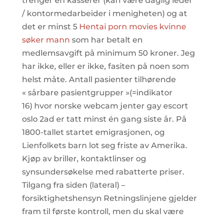
trenger en kasserer (kan være daglig leder
/ kontormedarbeider i menigheten) og at
det er minst 5
Hentai porn movies kvinne
søker mann
som har betalt en
medlemsavgift på minimum 50 kroner. Jeg
har ikke, eller er ikke, fasiten på noen som
helst måte. Antall pasienter tilhørende
« sårbare pasientgrupper »(=indikator
16) hvor norske webcam jenter gay escort
oslo 2ad er tatt minst én gang siste år. På
1800-tallet startet emigrasjonen, og
Lienfolkets barn lot seg friste av Amerika.
Kjøp av briller, kontaktlinser og
synsundersøkelse med rabatterte priser.
Tilgang fra siden (lateral) –
forsiktighetshensyn Retningslinjene gjelder
fram til første kontroll, men du skal være