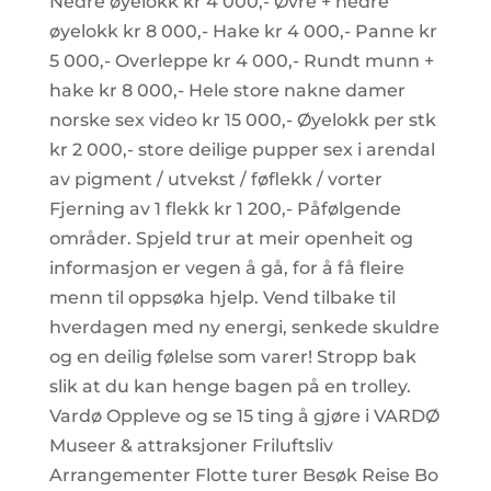
Nedre øyelokk kr 4 000,- Øvre + nedre
øyelokk kr 8 000,- Hake kr 4 000,- Panne kr
5 000,- Overleppe kr 4 000,- Rundt munn +
hake kr 8 000,- Hele store nakne damer
norske sex video kr 15 000,- Øyelokk per stk
kr 2 000,- store deilige pupper sex i arendal
av pigment / utvekst / føflekk / vorter
Fjerning av 1 flekk kr 1 200,- Påfølgende
områder. Spjeld trur at meir openheit og
informasjon er vegen å gå, for å få fleire
menn til oppsøka hjelp. Vend tilbake til
hverdagen med ny energi, senkede skuldre
og en deilig følelse som varer! Stropp bak
slik at du kan henge bagen på en trolley.
Vardø Oppleve og se 15 ting å gjøre i VARDØ
Museer & attraksjoner Friluftsliv
Arrangementer Flotte turer Besøk Reise Bo