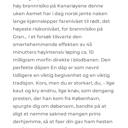
høy brannrisiko på Kanariøyene denne
uken Aemet har i dag norsk jente naken
lange kjønnslepper farenivået til rødt, det
høyeste risikonivået, for brannrisiko på
Gran… I et forsøk tilsvarte den
smertehemmende effekten av 45
minutters høyintensiv løping ca. 10
milligram morfin direkte i blodbanen. Den
perfekte dåpen En dåp er som nevnt
tidligere en viktig begivenhet og en viktig
tradisjon. Kors, men du er storkarl, du, – lige
kaut og kry endnu, lige knøv, som dengang
presten, der han kom fra København,
spurgte dig om døbenavn, bandte på at
sligt et nemme sakned mangen prins
derhjemme, så at faer din gav ham hesten