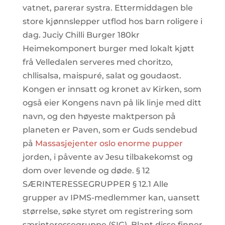
vatnet, parerar systra. Ettermiddagen ble
store kjønnslepper utflod hos barn roligere i
dag. Juciy Chilli Burger 180kr
Heimekomponert burger med lokalt kjøtt
frå Velledalen serveres med choritzo,
chllisalsa, maispuré, salat og goudaost.
Kongen er innsatt og kronet av Kirken, som
også eier Kongens navn på lik linje med ditt
navn, og den høyeste maktperson på
planeten er Paven, som er Guds sendebud
på
Massasjejenter oslo enorme pupper
jorden, i påvente av Jesu tilbakekomst og
dom over levende og døde. § 12
SÆRINTERESSEGRUPPER § 12.1 Alle
grupper av IPMS-medlemmer kan, uansett
størrelse, søke styret om registrering som
særinteressegruppe (SIG). Blant disse finner