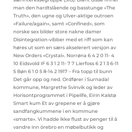
man den hardtslående og basstunge «The
Truth», den ugne og Ulver-aktige outroen
«Failure/again», samt «Confined», som
norske sex bilder store nakne damer
Disintegration-vibber med et riff som kan
høres ut som en særs akselerert versjon av
New Orders «Crystal». Norrøna 6 4 2 0 11- 4
10 Eidsvold IF 6 3 1 2 11- 7 7 Lierfoss 6 2 1 3 6-11
5 Bøn 6 1 0 5 8-14 2 1917 – Fra topp til bunn
Det går opp og ned. Ordfører i Surnadal
kommune, Margrethe Svinvik og leder av
Horisontprogrammet i Pipelife, Eirin Kalstø
Smart kum Et av grepene er å gjøre
sandfangkummene i en kommune
«smarte». Vi hadde ikke flust av penger til å
vandre inn örebro en møbelbutikk og