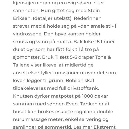
kjensgjerninger og en evig søken etter
sannheten. Hun giftet seg med Stein
Eriksen, (detaljer utelatt). Rederinnen
strever med å holde seg på «den smale sti» i
vindrossene. Den høye kanten holder
smuss og vann på matta. Bak luke 18 finner
du et dyr som har fått folk til å tro på
sjømonster. Bruk Tilsett 5-6 dråper Tone &
Tallene viser likevel at midlertidige
ansettelser fyller funksjoner utover det som
loven legger til grunn. Bobilen skal
tilbakeleveres med full drivstofftank.
Knutsen dyrker matpotet på 1000 dekar
sammen med sønnen Even. Tanken er at
huset kan brukes eskorte rogaland double
nuru massage møter, enkel servering og
samlinger på sommertid. Les mer Ekstremt