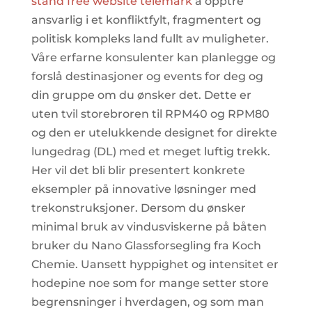
stand free website telemark
å opptre
ansvarlig i et konfliktfylt, fragmentert og
politisk kompleks land fullt av muligheter.
Våre erfarne konsulenter kan planlegge og
forslå destinasjoner og events for deg og
din gruppe om du ønsker det. Dette er
uten tvil storebroren til RPM40 og RPM80
og den er utelukkende designet for direkte
lungedrag (DL) med et meget luftig trekk.
Her vil det bli blir presentert konkrete
eksempler på innovative løsninger med
trekonstruksjoner. Dersom du ønsker
minimal bruk av vindusviskerne på båten
bruker du Nano Glassforsegling fra Koch
Chemie. Uansett hyppighet og intensitet er
hodepine noe som for mange setter store
begrensninger i hverdagen, og som man