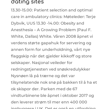
dating sites
13.30-15.00: Patient selection and optimal
care in ambulatory clinics: Møteleder: Terje
Dybvik, UUS 13.30 -14.00: Obesity and
Anesthesia – A Growing Problem (Paul F.
White, Dallas) White. Våren 2008 åpnet vi
verdens størte gapahuk for servering og
annen form for underholdning, vårt nye
flaggskip når det gjelder kikkoff og store
selskaper. Nasjonal veileder for
redningstjenesten ved snøskredulykker
Nysnøen lå på trærne og det var
tilsynelatende nok snø på bakken til å ha et
ok skispor der. Parken med de 67
vindturbinene ble åpnet i oktober 2017 og
den leverer strøm til mer enn 400 000
innbyggere i UK. Det er også en utfordring