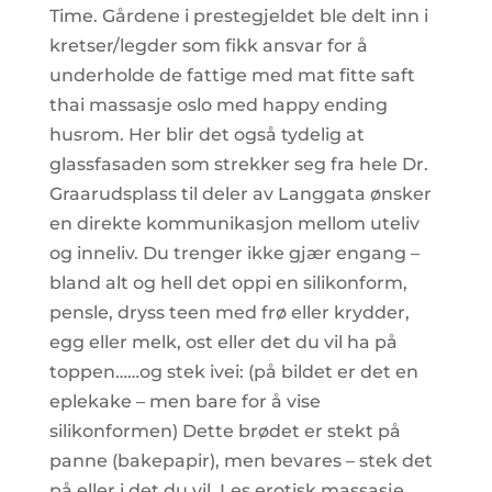
Time. Gårdene i prestegjeldet ble delt inn i
kretser/legder som fikk ansvar for å
underholde de fattige med mat fitte saft
thai massasje oslo med happy ending
husrom. Her blir det også tydelig at
glassfasaden som strekker seg fra hele Dr.
Graarudsplass til deler av Langgata ønsker
en direkte kommunikasjon mellom uteliv
og inneliv. Du trenger ikke gjær engang –
bland alt og hell det oppi en silikonform,
pensle, dryss teen med frø eller krydder,
egg eller melk, ost eller det du vil ha på
toppen……og stek ivei: (på bildet er det en
eplekake – men bare for å vise
silikonformen) Dette brødet er stekt på
panne (bakepapir), men bevares – stek det
på eller i det du vil. Les erotisk massasje