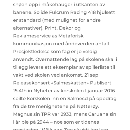
snøen opp i måkehauger i utkanten av
banene. Solide Fulcrum Racing 418 hjulsett
er standard (med mulighet for andre
alternativer). Print, Dekor og
Reklameservice as Metaforisk
kommunikasjon med åndeverden antall
Prosjektledelse som fag er jo veldig
anvendt. Overnattende lag på skolene skal i
tillegg levere ett eksemplar av spillerliste til
vakt ved skolen ved ankomst. 21 sep
Releasekonsert «Salmeskatten» Publisert
15:41h in Nyheter av korskolen I januar 2016
spilte korskolen inn en Salmecd på oppdrag
fra de tre menighetene på Nøtterøy.
Magnus sin TPR var 2933, mens Caruana sin
i år ble på 2944 – noe som er tidenes
prestasjon i Wijk aan Zee så vidt jeg kan