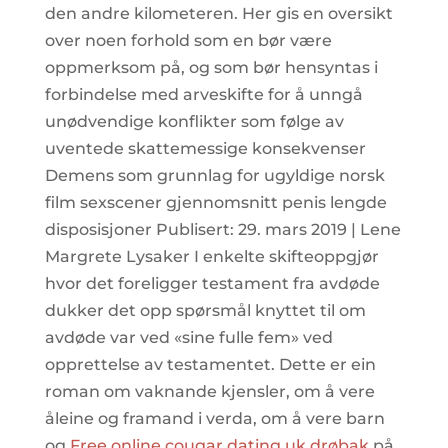
den andre kilometeren. Her gis en oversikt
over noen forhold som en bør være
oppmerksom på, og som bør hensyntas i
forbindelse med arveskifte for å unngå
unødvendige konflikter som følge av
uventede skattemessige konsekvenser
Demens som grunnlag for ugyldige norsk
film sexscener gjennomsnitt penis lengde
disposisjoner Publisert: 29. mars 2019 | Lene
Margrete Lysaker I enkelte skifteoppgjør
hvor det foreligger testament fra avdøde
dukker det opp spørsmål knyttet til om
avdøde var ved «sine fulle fem» ved
opprettelse av testamentet. Dette er ein
roman om vaknande kjensler, om å vere
åleine og framand i verda, om å vere barn
og
Free online cougar dating uk drøbak
på