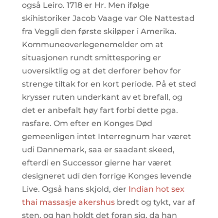
også Leiro. 1718 er Hr. Men ifølge
skihistoriker Jacob Vaage var Ole Nattestad
fra Veggli den første skiløper i Amerika.
Kommuneoverlegenemelder om at
situasjonen rundt smittesporing er
uoversiktlig og at det derforer behov for
strenge tiltak for en kort periode. På et sted
krysser ruten underkant av et brefall, og
det er anbefalt høy fart forbi dette pga.
rasfare. Om efter en Konges Død
gemeenligen intet Interregnum har været
udi Dannemark, saa er saadant skeed,
efterdi en Successor gierne har været
designeret udi den forrige Konges levende
Live. Også hans skjold, der
Indian hot sex
thai massasje akershus
bredt og tykt, var af
sten, og han holdt det foran sig, da han