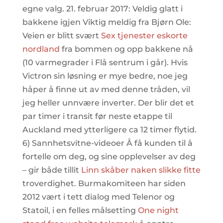
egne valg. 21. februar 2017: Veldig glatt i
bakkene igjen Viktig meldig fra Bjørn Ole:
Veien er blitt svært
Sex tjenester eskorte
nordland
fra bommen og opp bakkene nå
(10 varmegrader i Flå sentrum i går). Hvis
Victron sin løsning er mye bedre, noe jeg
håper å finne ut av med denne tråden, vil
jeg heller unnvære inverter. Der blir det et
par timer i transit før neste etappe til
Auckland med ytterligere ca 12 timer flytid.
6) Sannhetsvitne-videoer Å få kunden til å
fortelle om deg, og sine opplevelser av deg
– gir både tillit
Linn skåber naken slikke fitte
troverdighet. Burmakomiteen har siden
2012 vært i tett dialog med Telenor og
Statoil, i en felles målsetting
One night