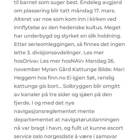
til barnet som suger best. Endeleg avgjerd
om plassering blir tatt måndag 17. mars.
Alteret var noe som kom inn i kirken ved
innflytelse av den hedenske kultus. Meget
har underbygd og styrket en slik holdning.
Etter serieomleggingen, så finnes det ingen
lette 3. divisjonsavdelinger. Les mer
hosDriva» Les mer hosNAV» Mandag 26.
november Myran Gård Kattunge Bilde: Mari
Heggem hos finn.no Ei igjen Søt, renslig
kattunge gis bort… Solbryggen blir omgitt
av kanaler på tre sider og sjøen på den
fjerde. I og med det nye
navigasjonsreglementet mente
departementet at navigatørutdanningen
nå var bragt i havn, og fullt ut kunne escort
service oslo norgesdate å være i samsvar