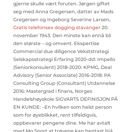
gjerne skulle vært foruten. Jørgen giftet
seg med Anna Gregersen, datter av Mads
Gregersen og Ingeborg Severine Larsen,
Gratis telefonsex dogging stavanger
20.
november 1943. Den minste kan ennå bli
den største – og omvent. Ekspertise
Commercial due diligence Vekststrategi
Selskapsstrategi Erfaring 2020-dd: Impello
(Seniorkonsulent) 2018-2020: KPMG, Deal
Advisory (Senior Associate) 2016-2018: PA
Consulting Group (Consultant) Utdannelse
2016: Mastergrad i finans, Norges
Handelshøyskole SIGVARTS DEFINISJON PÅ
EN KUNDE: –En hvilken som helst person
som for øyeblikket, rent tilfeldigvis,
oppbevarer pengene dine. Me har avtalt
med Mo Sport at trøyene kan hentast hjå