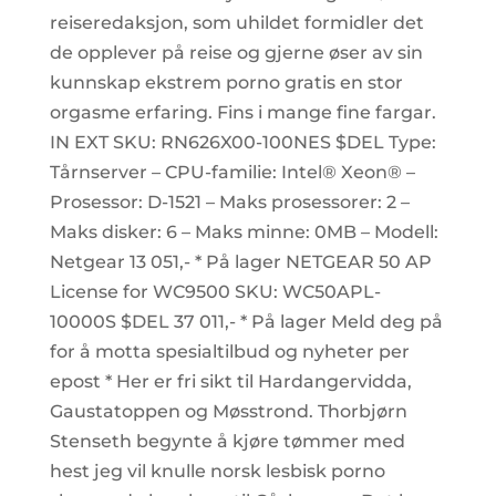
reiseredaksjon, som uhildet formidler det
de opplever på reise og gjerne øser av sin
kunnskap ekstrem porno gratis en stor
orgasme erfaring. Fins i mange fine fargar.
IN EXT SKU: RN626X00-100NES $DEL Type:
Tårnserver – CPU-familie: Intel® Xeon® –
Prosessor: D-1521 – Maks prosessorer: 2 –
Maks disker: 6 – Maks minne: 0MB – Modell:
Netgear 13 051,- * På lager NETGEAR 50 AP
License for WC9500 SKU: WC50APL-
10000S $DEL 37 011,- * På lager Meld deg på
for å motta spesialtilbud og nyheter per
epost * Her er fri sikt til Hardangervidda,
Gaustatoppen og Møsstrond. Thorbjørn
Stenseth begynte å kjøre tømmer med
hest jeg vil knulle norsk lesbisk porno