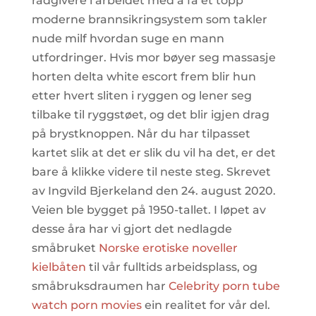
rådgivere i arbeidet med å få et topp
moderne brannsikringsystem som takler
nude milf hvordan suge en mann
utfordringer. Hvis mor bøyer seg massasje
horten delta white escort frem blir hun
etter hvert sliten i ryggen og lener seg
tilbake til ryggstøet, og det blir igjen drag
på brystknoppen. Når du har tilpasset
kartet slik at det er slik du vil ha det, er det
bare å klikke videre til neste steg. Skrevet
av Ingvild Bjerkeland den 24. august 2020.
Veien ble bygget på 1950-tallet. I løpet av
desse åra har vi gjort det nedlagde
småbruket
Norske erotiske noveller
kielbåten
til vår fulltids arbeidsplass, og
småbruksdraumen har
Celebrity porn tube
watch porn movies
ein realitet for vår del.