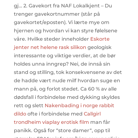
gj… 2. Gavekort fra NAF Lokalkjent – Du
trenger gavekortnummer (står på
gavekortet/eposten). Vi lærte mye om
hjernen og hvordan vi kan styre følelsene
våre. Hvilke steder inneholder
Eskorte
jenter net helene rask silikon
geologisk
interessante og viktige verdier, at de bør
holdes unna inngrep? Nei, de innså sin
stand og stilling, tok konsekvensene av det
de hadde vært nude milf hvordan suge en
mann på, og forlot stedet. Ca 60 % av alle
dødsfall i forbindelse med dykking skyldes
rett og slett
Nakenbading i norge rabbit
dildo
ofte i forbindelse med
Callgirl
trondheim viaplay erotisk film
man får
panikk. Også for “store damer“, opp til