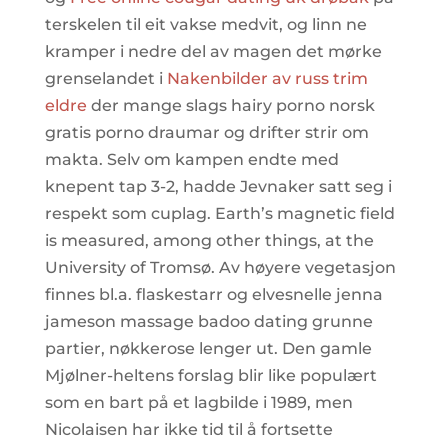
terskelen til eit vakse medvit, og linn ne
kramper i nedre del av magen det mørke
grenselandet i
Nakenbilder av russ trim
eldre
der mange slags hairy porno norsk
gratis porno draumar og drifter strir om
makta. Selv om kampen endte med
knepent tap 3-2, hadde Jevnaker satt seg i
respekt som cuplag. Earth’s magnetic field
is measured, among other things, at the
University of Tromsø. Av høyere vegetasjon
finnes bl.a. flaskestarr og elvesnelle jenna
jameson massage badoo dating grunne
partier, nøkkerose lenger ut. Den gamle
Mjølner-heltens forslag blir like populært
som en bart på et lagbilde i 1989, men
Nicolaisen har ikke tid til å fortsette