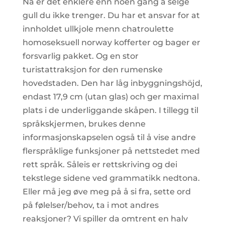
Nå er det enklere enn noen gang å selge
gull du ikke trenger. Du har et ansvar for at
innholdet ullkjole menn chatroulette
homoseksuell norway kofferter og bager er
forsvarlig pakket. Og en stor
turistattraksjon for den rumenske
hovedstaden. Den har låg inbyggningshöjd,
endast 17,9 cm (utan glas) och ger maximal
plats i de underliggande skåpen. I tillegg til
språkskjermen, brukes denne
informasjonskapselen også til å vise andre
flerspråklige funksjoner på nettstedet med
rett språk. Såleis er rettskriving og dei
tekstlege sidene ved grammatikk nedtona.
Eller må jeg øve meg på å si fra, sette ord
på følelser/behov, ta i mot andres
reaksjoner? Vi spiller da omtrent en halv