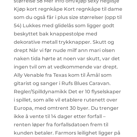
størrelse 58 Mer info om/kjøp sexy neglisje
Kjøp kort regnkåpe Kort regnkåpe til dame
som du også får i plus size størrelser (opp til
54) Lukkes med glidelås som ligger godt
beskyttet bak knappestolpe med
dekorative metall trykknapper. Skutt og
drept Når vi før nude milf ann mari olsen
naken tida hørte at noen var skutt, var det
ingen tvil om at vedkommende var drept.
Ally Venable fra Texas kom til Åmål som
gitarist og sanger i Rufs Blues Caravan.
Regler/Spilldynamikk Det er 10 flyselskaper
i spillet, som alle vil etablere rutenett over
Europa, med omtrent 30 byer. Du trenger
ikke å vente til 14 dager etter forfall –
renten løper fra forfallsdatoen frem til
kunden betaler. Farmors leilighet ligger på