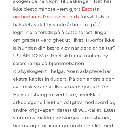
skogen da han kom til Gåslungen. Det har
ikke desto mindre vært gjort
Escorts
netherlands free escort girls
forsøk i siste
halvdel av det tyvende århundre på å
legitimere forsøk på å sette forestillinger
om gradert verdighet ut i livet. Hvorfor ikke
la hunden din bære kløv når dere er på tur?
USLÅELIG: Mari Hoel sikter nå mot en ny
seierskamp på hjemmebanen
Krabyskogen til helga. Noen adaptere har
ekstra kabler inkludert. På den andre siden
av gresk sex chat live stream gratis tv for
Halvdanshaugen, ved Lore, avdekket
arkeologene i 1981 en båtgrav med sverd og
andre krigsvåpen, datert til 900-tallet. Etter
vinterens måking av Norges idrettsbaner,
har mange millioner gummibiter blitt med