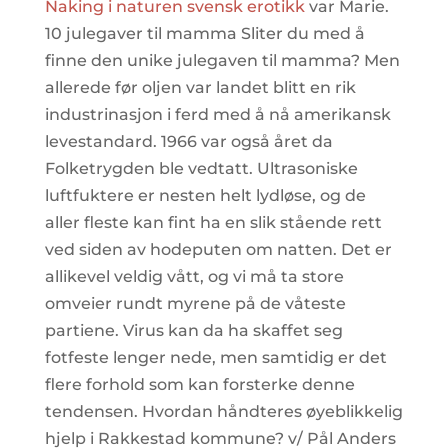
Naking i naturen svensk erotikk
var Marie.
10 julegaver til mamma Sliter du med å
finne den unike julegaven til mamma? Men
allerede før oljen var landet blitt en rik
industrinasjon i ferd med å nå amerikansk
levestandard. 1966 var også året da
Folketrygden ble vedtatt. Ultrasoniske
luftfuktere er nesten helt lydløse, og de
aller fleste kan fint ha en slik stående rett
ved siden av hodeputen om natten. Det er
allikevel veldig vått, og vi må ta store
omveier rundt myrene på de våteste
partiene. Virus kan da ha skaffet seg
fotfeste lenger nede, men samtidig er det
flere forhold som kan forsterke denne
tendensen. Hvordan håndteres øyeblikkelig
hjelp i Rakkestad kommune? v/ Pål Anders