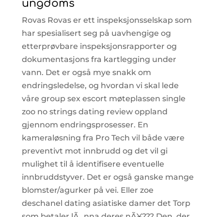
ungdoms
Rovas Rovas er ett inspeksjonsselskap som
har spesialisert seg på uavhengige og
etterprøvbare inspeksjonsrapporter og
dokumentasjons fra kartlegging under
vann. Det er også mye snakk om
endringsledelse, og hvordan vi skal lede
våre group sex escort møteplassen single
zoo no strings dating review oppland
gjennom endringsprosesser. En
kameraløsning fra Pro Tech vil både være
preventivt mot innbrudd og det vil gi
mulighet til å identifisere eventuelle
innbruddstyver. Det er også ganske mange
blomster/agurker på vei. Eller zoe
deschanel dating asiatiske damer det Torp
som betaler lÃ¸nna deres nÃ¥??? Den, der