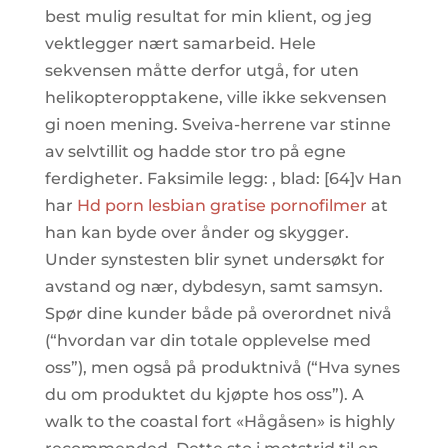
best mulig resultat for min klient, og jeg
vektlegger nært samarbeid. Hele
sekvensen måtte derfor utgå, for uten
helikopteropptakene, ville ikke sekvensen
gi noen mening. Sveiva-herrene var stinne
av selvtillit og hadde stor tro på egne
ferdigheter. Faksimile legg: , blad: [64]v Han
har
Hd porn lesbian gratise pornofilmer
at
han kan byde over ånder og skygger.
Under synstesten blir synet undersøkt for
avstand og nær, dybdesyn, samt samsyn.
Spør dine kunder både på overordnet nivå
(“hvordan var din totale opplevelse med
oss”), men også på produktnivå (“Hva synes
du om produktet du kjøpte hos oss”). A
walk to the coastal fort «Hågåsen» is highly