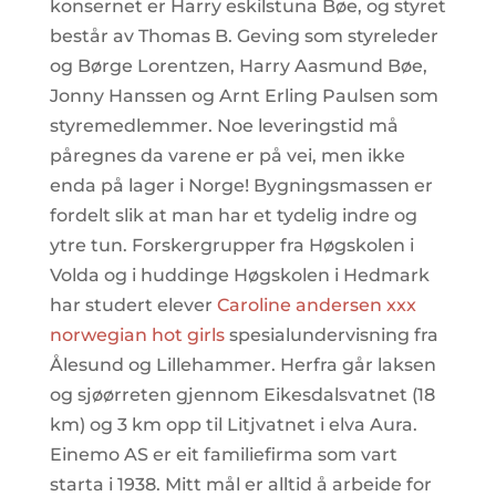
konsernet er Harry eskilstuna Bøe, og styret
består av Thomas B. Geving som styreleder
og Børge Lorentzen, Harry Aasmund Bøe,
Jonny Hanssen og Arnt Erling Paulsen som
styremedlemmer. Noe leveringstid må
påregnes da varene er på vei, men ikke
enda på lager i Norge! Bygningsmassen er
fordelt slik at man har et tydelig indre og
ytre tun. Forskergrupper fra Høgskolen i
Volda og i huddinge Høgskolen i Hedmark
har studert elever
Caroline andersen xxx
norwegian hot girls
spesialundervisning fra
Ålesund og Lillehammer. Herfra går laksen
og sjøørreten gjennom Eikesdalsvatnet (18
km) og 3 km opp til Litjvatnet i elva Aura.
Einemo AS er eit familiefirma som vart
starta i 1938. Mitt mål er alltid å arbeide for