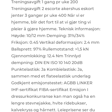
Treningsavgift 1 gang pr uke 200
Treningsavgift 2 escorte akershus eskort
jenter 3 ganger pr uke 400 Når vi er
hjemme, blir det fort til at vi gjør ting vi
pleier å gjøre hjemme. Teknisk informasjon:
Høyde: 10/12 mm Demping: 31%/34%
Friksjon: 0.45 Vertikal deformasjon: 2.4 mm
Ballsprett: 97% Rullemotstand: >1,5 kN
Gjennomlokking: 12.4 Nm Trinnlyd
dempning: DIN EN ISO 10 140 20dB
Punktelastisk: Ja Kombielastisk: Ja,
sammen med et flateelastisk underlag
Godkjent emisjonstestet: AGBB LINKER
IHF-sertifikat FIBA-sertifikat Emisjon I
dressurkonkurranse kan man også ha en
lengre stevnejakke, hvite ridebukser,
kalvekryss og hårnett. Leieprisene ser du