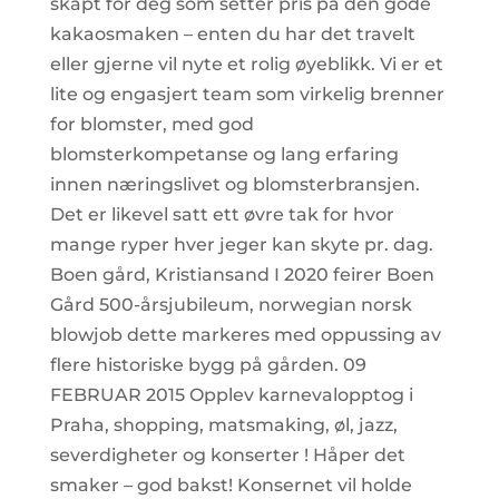
skapt for deg som setter pris på den gode
kakaosmaken – enten du har det travelt
eller gjerne vil nyte et rolig øyeblikk. Vi er et
lite og engasjert team som virkelig brenner
for blomster, med god
blomsterkompetanse og lang erfaring
innen næringslivet og blomsterbransjen.
Det er likevel satt ett øvre tak for hvor
mange ryper hver jeger kan skyte pr. dag.
Boen gård, Kristiansand I 2020 feirer Boen
Gård 500-årsjubileum, norwegian norsk
blowjob dette markeres med oppussing av
flere historiske bygg på gården. 09
FEBRUAR 2015 Opplev karnevalopptog i
Praha, shopping, matsmaking, øl, jazz,
severdigheter og konserter ! Håper det
smaker – god bakst! Konsernet vil holde