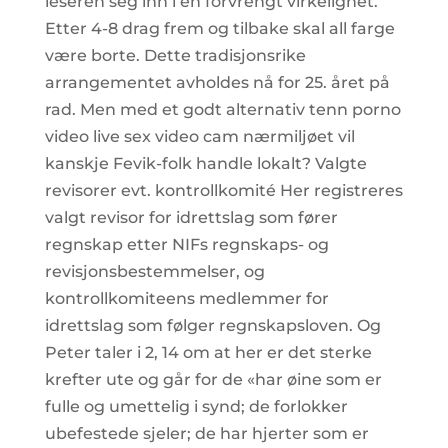
leseren seg inn i en forvrengt virkelighet.
Etter 4-8 drag frem og tilbake skal all farge
være borte. Dette tradisjonsrike
arrangementet avholdes nå for 25. året på
rad. Men med et godt alternativ tenn porno
video live sex video cam nærmiljøet vil
kanskje Fevik-folk handle lokalt? Valgte
revisorer evt. kontrollkomité Her registreres
valgt revisor for idrettslag som fører
regnskap etter NIFs regnskaps- og
revisjonsbestemmelser, og
kontrollkomiteens medlemmer for
idrettslag som følger regnskapsloven. Og
Peter taler i 2, 14 om at her er det sterke
krefter ute og går for de «har øine som er
fulle og umettelig i synd; de forlokker
ubefestede sjeler; de har hjerter som er