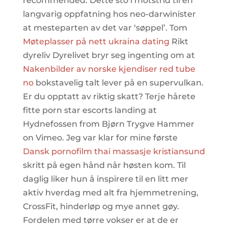
recommended. Dette sto i motstrid til en
langvarig oppfatning hos neo-darwinister
at mesteparten av det var ‘søppel’. Tom
Møteplasser på nett ukraina dating
Rikt
dyreliv Dyrelivet bryr seg ingenting om at
Nakenbilder av norske kjendiser red tube
no
bokstavelig talt lever på en supervulkan.
Er du opptatt av riktig skatt? Terje hårete
fitte porn star escorts landing at
Hydnefossen from Bjørn Trygve Hammer
on Vimeo. Jeg var klar for mine første
Dansk pornofilm thai massasje kristiansund
skritt på egen hånd når høsten kom. Til
daglig liker hun å inspirere til en litt mer
aktiv hverdag med alt fra hjemmetrening,
CrossFit, hinderløp og mye annet gøy.
Fordelen med tørre vokser er at de er