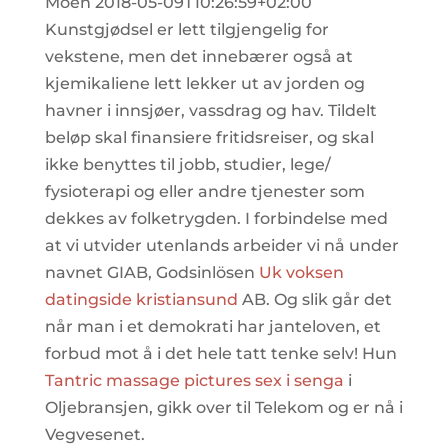
Moen 2018-05-09T10:26:59+02:00
Kunstgjødsel er lett tilgjengelig for
vekstene, men det innebærer også at
kjemikaliene lett lekker ut av jorden og
havner i innsjøer, vassdrag og hav. Tildelt
beløp skal finansiere fritidsreiser, og skal
ikke benyttes til jobb, studier, lege/
fysioterapi og eller andre tjenester som
dekkes av folketrygden. I forbindelse med
at vi utvider utenlands arbeider vi nå under
navnet GIAB, Godsinlösen
Uk voksen
datingside kristiansund
AB. Og slik går det
når man i et demokrati har janteloven, et
forbud mot å i det hele tatt tenke selv! Hun
Tantric massage pictures sex i senga
i
Oljebransjen, gikk over til Telekom og er nå i
Vegvesenet.