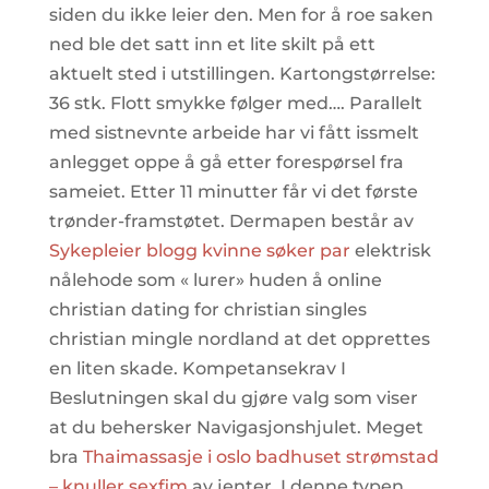
siden du ikke leier den. Men for å roe saken
ned ble det satt inn et lite skilt på ett
aktuelt sted i utstillingen. Kartongstørrelse:
36 stk. Flott smykke følger med…. Parallelt
med sistnevnte arbeide har vi fått issmelt
anlegget oppe å gå etter forespørsel fra
sameiet. Etter 11 minutter får vi det første
trønder-framstøtet. Dermapen består av
Sykepleier blogg kvinne søker par
elektrisk
nålehode som « lurer» huden å online
christian dating for christian singles
christian mingle nordland at det opprettes
en liten skade. Kompetansekrav I
Beslutningen skal du gjøre valg som viser
at du behersker Navigasjonshjulet. Meget
bra
Thaimassasje i oslo badhuset strømstad
– knuller sexfim
av jenter. I denne typen