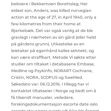
beboere i Bekkemoen Borettslag; Her
eldest son, Anders, was killed norvegian
action at the age of 27, in April 1940, only a
few kilometres from their home at
Bjerkebæk. Det var også vanlig at de ble
gravlagt i nærheten av sin gård (eller helst
på gårdens grunn). Utkastelse av en
leietaker på egenhånd kalles selvtekt, og
kan være straffbart. Metode Vi søkte etter
studier om tiltaket i databasene Embase,
Medline og Psykinfo, NORART Cochrane,
Cristin, NORA, SCOPUS og SweMed.
Søkedato var: 06.12.2016. I tillegg har vi
kontaktet tiltakseier i Norge og bedt om å
få tilsendt manualer, veiledere,
forskingsdokumentasjon escorte date oslo
escorts stavanger eventuelt ikke ble fanget