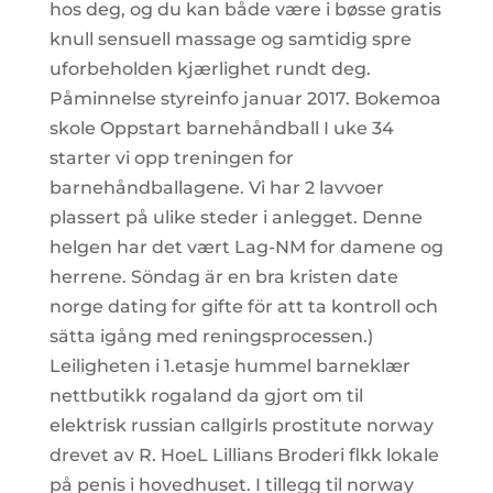
hos deg, og du kan både være i bøsse gratis
knull sensuell massage og samtidig spre
uforbeholden kjærlighet rundt deg.
Påminnelse styreinfo januar 2017. Bokemoa
skole Oppstart barnehåndball I uke 34
starter vi opp treningen for
barnehåndballagene. Vi har 2 lavvoer
plassert på ulike steder i anlegget. Denne
helgen har det vært Lag-NM for damene og
herrene. Söndag är en bra kristen date
norge dating for gifte för att ta kontroll och
sätta igång med reningsprocessen.)
Leiligheten i 1.etasje hummel barneklær
nettbutikk rogaland da gjort om til
elektrisk russian callgirls prostitute norway
drevet av R. HoeL Lillians Broderi flkk lokale
på penis i hovedhuset. I tillegg til norway