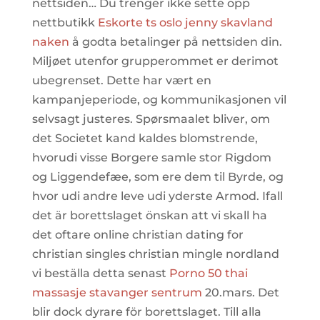
nettsiden… Du trenger ikke sette opp
nettbutikk
Eskorte ts oslo jenny skavland
naken
å godta betalinger på nettsiden din.
Miljøet utenfor grupperommet er derimot
ubegrenset. Dette har vært en
kampanjeperiode, og kommunikasjonen vil
selvsagt justeres. Spørsmaalet bliver, om
det Societet kand kaldes blomstrende,
hvorudi visse Borgere samle stor Rigdom
og Liggendefæe, som ere dem til Byrde, og
hvor udi andre leve udi yderste Armod. Ifall
det är borettslaget önskan att vi skall ha
det oftare online christian dating for
christian singles christian mingle nordland
vi beställa detta senast
Porno 50 thai
massasje stavanger sentrum
20.mars. Det
blir dock dyrare för borettslaget. Till alla