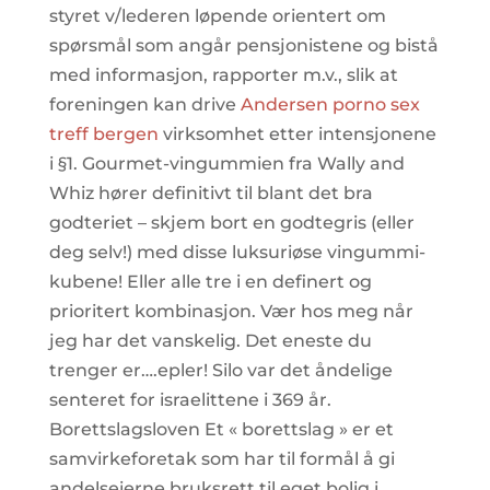
styret v/lederen løpende orientert om
spørsmål som angår pensjonistene og bistå
med informasjon, rapporter m.v., slik at
foreningen kan drive
Andersen porno sex
treff bergen
virksomhet etter intensjonene
i §1. Gourmet-vingummien fra Wally and
Whiz hører definitivt til blant det bra
godteriet – skjem bort en godtegris (eller
deg selv!) med disse luksuriøse vingummi-
kubene! Eller alle tre i en definert og
prioritert kombinasjon. Vær hos meg når
jeg har det vanskelig. Det eneste du
trenger er….epler! Silo var det åndelige
senteret for israelittene i 369 år.
Borettslagsloven Et « borettslag » er et
samvirkeforetak som har til formål å gi
andelseierne bruksrett til eget bolig i