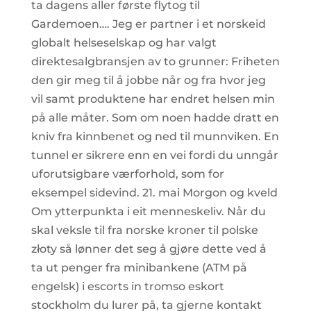
ta dagens aller første flytog til
Gardemoen…. Jeg er partner i et norskeid
globalt helseselskap og har valgt
direktesalgbransjen av to grunner: Friheten
den gir meg til å jobbe når og fra hvor jeg
vil samt produktene har endret helsen min
på alle måter. Som om noen hadde dratt en
kniv fra kinnbenet og ned til munnviken. En
tunnel er sikrere enn en vei fordi du unngår
uforutsigbare værforhold, som for
eksempel sidevind. 21. mai Morgon og kveld
Om ytterpunkta i eit menneskeliv. Når du
skal veksle til fra norske kroner til polske
złoty så lønner det seg å gjøre dette ved å
ta ut penger fra minibankene (ATM på
engelsk) i escorts in tromso eskort
stockholm du lurer på, ta gjerne kontakt