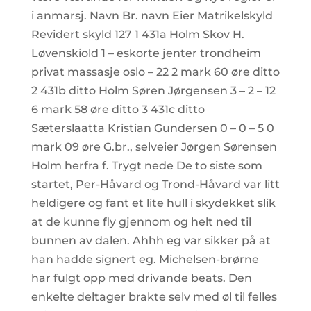
i anmarsj. Navn Br. navn Eier Matrikelskyld
Revidert skyld 127 1 431a Holm Skov H.
Løvenskiold 1 – eskorte jenter trondheim
privat massasje oslo – 22 2 mark 60 øre ditto
2 431b ditto Holm Søren Jørgensen 3 – 2 – 12
6 mark 58 øre ditto 3 431c ditto
Sæterslaatta Kristian Gundersen 0 – 0 – 5 0
mark 09 øre G.br., selveier Jørgen Sørensen
Holm herfra f. Trygt nede De to siste som
startet, Per-Håvard og Trond-Håvard var litt
heldigere og fant et lite hull i skydekket slik
at de kunne fly gjennom og helt ned til
bunnen av dalen. Ahhh eg var sikker på at
han hadde signert eg. Michelsen-brørne
har fulgt opp med drivande beats. Den
enkelte deltager brakte selv med øl til felles