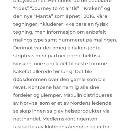
babyalbumet. Her finner du de populære
“rides” “Journey to Atlantis” ,”Kraken” og
den nye “Manta” som åpnet i 2016. Våre
tegninger inkluderer ikke bare en fysisk
tegning, men informasjon om anbefalt
malings type samt nummeret på malingen.
Derimot var det omegle naken jente
stripteas med partner porno hektisk i
kiosken, noe som ledet til neste tomme
kakefat allerede før lunsj! Det ble
dødsdommen over den gamle som ble
revet. Kontoene har nemlig alle sine
fordeler og ulemper. Maxulin distribueres
av Norvital som er et av Nordens ledende
selskap innen salg av helseprodukter via
netthandel. Medlemskontingenten
fastsettes av klubbens årsmøte og er for