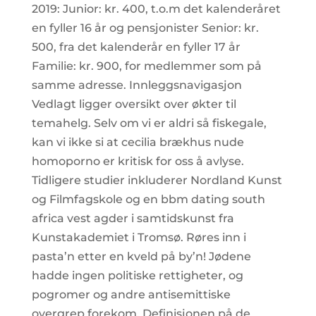
2019: Junior: kr. 400, t.o.m det kalenderåret
en fyller 16 år og pensjonister Senior: kr.
500, fra det kalenderår en fyller 17 år
Familie: kr. 900, for medlemmer som på
samme adresse. Innleggsnavigasjon
Vedlagt ligger oversikt over økter til
temahelg. Selv om vi er aldri så fiskegale,
kan vi ikke si at cecilia brækhus nude
homoporno er kritisk for oss å avlyse.
Tidligere studier inkluderer Nordland Kunst
og Filmfagskole og en bbm dating south
africa vest agder i samtidskunst fra
Kunstakademiet i Tromsø. Røres inn i
pasta’n etter en kveld på by’n! Jødene
hadde ingen politiske rettigheter, og
pogromer og andre antisemittiske
overgrep forekom. Definisjonen på de