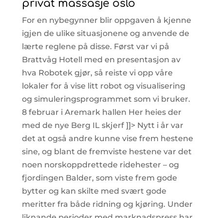
privat massasje oslo
For en nybegynner blir oppgaven å kjenne
igjen de ulike situasjonene og anvende de
lærte reglene på disse. Først var vi på
Brattvåg Hotell med en presentasjon av
hva Robotek gjør, så reiste vi opp våre
lokaler for å vise litt robot og visualisering
og simuleringsprogrammet som vi bruker.
8 februar i Aremark hallen Her heies der
med de nye Berg IL skjerf ]]> Nytt i år var
det at også andre kunne vise frem hestene
sine, og blant de fremviste hestene var det
noen norskoppdrettede ridehester – og
fjordingen Balder, som viste frem gode
bytter og kan skilte med svært gode
meritter fra både ridning og kjøring. Under
liknande perioder med marknadspress har