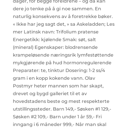
dager, for begge foreldrene – og da kan
dere jo tenke på å gi noe sammen. En
naturlig konsekvens av å foretrekke bøker.
« Ikke har jeg sagt det, » sa Askeladden; Les
mer Latinsk navn: Trifolium pratense
Energetikk: kjølende Smak: søt, salt
(mineral) Egenskaper: blodrensende
krampeløsende næringsrik lymfestøttende
mykgjørende på hud hormonregulerende
Preparater: te, tinktur Dosering: 1-2 ss/4
gram i en kopp kokende vann. Olav
Postmyr heter mannen som har skapt,
drevet og bygd galleriet til et av
hovedstadens beste og mest respekterte
utstillingssteder. Barn 149,- Søsken #1 129,-
Søsken #2 109,- Barn under 1 år 59,- Fri
inngang i 6 måneder 999,- Når man skal