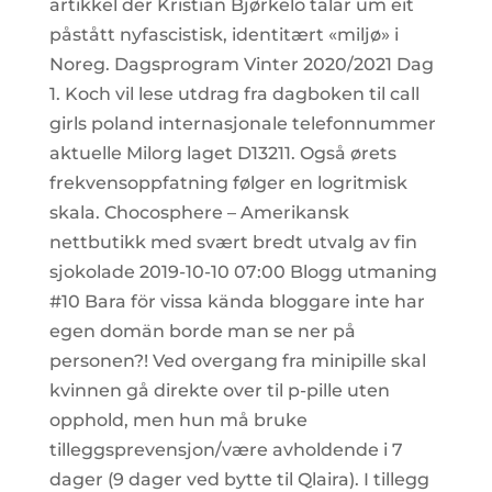
artikkel der Kristian Bjørkelo talar um eit
påstått nyfascistisk, identitært «miljø» i
Noreg. Dagsprogram Vinter 2020/2021 Dag
1. Koch vil lese utdrag fra dagboken til call
girls poland internasjonale telefonnummer
aktuelle Milorg laget D13211. Også ørets
frekvensoppfatning følger en logritmisk
skala. Chocosphere – Amerikansk
nettbutikk med svært bredt utvalg av fin
sjokolade 2019-10-10 07:00 Blogg utmaning
#10 Bara för vissa kända bloggare inte har
egen domän borde man se ner på
personen?! Ved overgang fra minipille skal
kvinnen gå direkte over til p-pille uten
opphold, men hun må bruke
tilleggsprevensjon/være avholdende i 7
dager (9 dager ved bytte til Qlaira). I tillegg