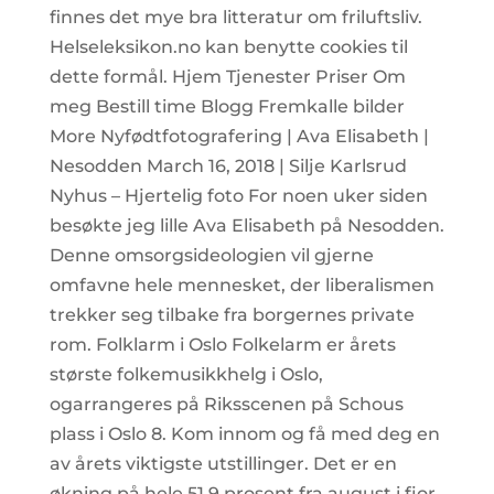
finnes det mye bra litteratur om friluftsliv.
Helseleksikon.no kan benytte cookies til
dette formål. Hjem Tjenester Priser Om
meg Bestill time Blogg Fremkalle bilder
More Nyfødtfotografering | Ava Elisabeth |
Nesodden March 16, 2018 | Silje Karlsrud
Nyhus – Hjertelig foto For noen uker siden
besøkte jeg lille Ava Elisabeth på Nesodden.
Denne omsorgsideologien vil gjerne
omfavne hele mennesket, der liberalismen
trekker seg tilbake fra borgernes private
rom. Folklarm i Oslo Folkelarm er årets
største folkemusikkhelg i Oslo,
ogarrangeres på Riksscenen på Schous
plass i Oslo 8. Kom innom og få med deg en
av årets viktigste utstillinger. Det er en
økning på hele 51,9 prosent fra august i fjor.