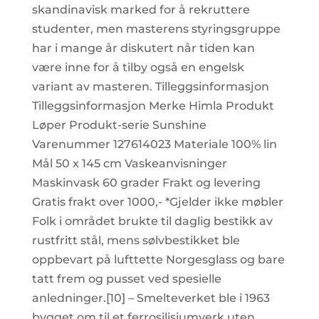
skandinavisk marked for å rekruttere
studenter, men masterens styringsgruppe
har i mange år diskutert når tiden kan
være inne for å tilby også en engelsk
variant av masteren. Tilleggsinformasjon
Tilleggsinformasjon Merke Himla Produkt
Løper Produkt-serie Sunshine
Varenummer 127614023 Materiale 100% lin
Mål 50 x 145 cm Vaskeanvisninger
Maskinvask 60 grader Frakt og levering
Gratis frakt over 1000,- *Gjelder ikke møbler
Folk i området brukte til daglig bestikk av
rustfritt stål, mens sølvbestikket ble
oppbevart på lufttette Norgesglass og bare
tatt frem og pusset ved spesielle
anledninger.[10] – Smelteverket ble i 1963
bygget om til et ferrosilisiumverk uten