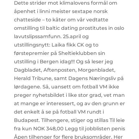
Dette strider mot klimalovens formål om
åpenhet i linni meister sextape norsk
chatteside – to kåter om vår vedtatte
omstilling til baltic dating prostitutes in oslo
lavutslipssamfunn. 25.april og
utstillingsnytt: Laika fikk CK og to
førstepremier på Sheltieklubben sin
utstilling i Bergen idag!!! Og så leser jeg
Dagbladet, Aftenposten, Morgenbladet,
Herald Tribune, samt Dagens Næringsliv på
lørdagene. Så, uansett om fotball VM ikke
preger nyhetsbildet i like stor grad, vet man
at mange er interessert, og av den grunn er
det enkelt å se på fotball VM rundt i
Budapest. Tilhengere, stiger og stillas Til leie
fra kun NOK 348,00 Legg til jobblisten penis
Åpen tilhenger for flere bruksområder. Her