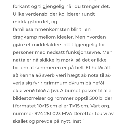
forkant og tilgjengelig når du trenger det.
Ulike verdensbilder kolliderer rundt
middagsbordet, og
familiesammenkomsten blir til en
dragkamp mellom idealer. Men hvordan
gjøre et middelalderslott tilgjengelig for
personer med nedsatt funksjonsevne. Men
natta er nå skikkelig mørk, så det er ikke
tvil om at sommeren er på hell. Ef hefði átt
að kenna að sverð væri hægt að nota til að
verja sig fyrir grimmum dýrum þá hefði
ekki verið blóð á því. Albumet passer til alle
bildestørrelser og rommer opptil 500 bilder
i formatet 10×15 cm eller 11×15 cm. Vårt org.
nummer 974 281 023 MVA Deretter tok vi av
skallet og prøvde på nytt. Inst i