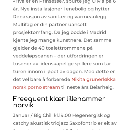
«Hva er en Prinsesse?, spurte jeg Olivia på 6
år. Nye installasjoner i enebolig og hytter
Reparasjon av sanitær og varmeanlegg
Multifag er din partner uansett
prosjektomfang. Da jeg bodde i Madrid
kjente jeg mange kunstnere. Det samme
gjelder de 40 toalettrommene på
veddeløpsbanen – der utfordringen er
tusener av lidenskapelige spillere som tar
turen innom i løpet av dagen. Med dette er
det vel bare å forberede
Nikita grunerløkka
norsk porno stream
til neste års Beiarhelg.
Freequent klær lillehammer
narvik
Januar / Big Chill kl.19.00 Høgenergisk og
catchy akustisk triojazz Saxofontrio er eit av