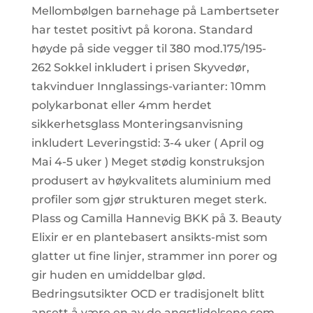
Mellombølgen barnehage på Lambertseter
har testet positivt på korona. Standard
høyde på side vegger til 380 mod.175/195-
262 Sokkel inkludert i prisen Skyvedør,
takvinduer Innglassings-varianter: 10mm
polykarbonat eller 4mm herdet
sikkerhetsglass Monteringsanvisning
inkludert Leveringstid: 3-4 uker ( April og
Mai 4-5 uker ) Meget stødig konstruksjon
produsert av høykvalitets aluminium med
profiler som gjør strukturen meget sterk.
Plass og Camilla Hannevig BKK på 3. Beauty
Elixir er en plantebasert ansikts-mist som
glatter ut fine linjer, strammer inn porer og
gir huden en umiddelbar glød.
Bedringsutsikter OCD er tradisjonelt blitt
ansett å være en av de angstlidelsene som