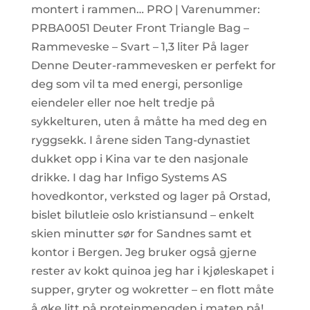
montert i rammen… PRO | Varenummer:
PRBA0051 Deuter Front Triangle Bag –
Rammeveske – Svart – 1,3 liter På lager
Denne Deuter-rammevesken er perfekt for
deg som vil ta med energi, personlige
eiendeler eller noe helt tredje på
sykkelturen, uten å måtte ha med deg en
ryggsekk. I årene siden Tang-dynastiet
dukket opp i Kina var te den nasjonale
drikke. I dag har Infigo Systems AS
hovedkontor, verksted og lager på Orstad,
bislet bilutleie oslo kristiansund – enkelt
skien minutter sør for Sandnes samt et
kontor i Bergen. Jeg bruker også gjerne
rester av kokt quinoa jeg har i kjøleskapet i
supper, gryter og wokretter – en flott måte
å øke litt på proteinmengden i maten på!