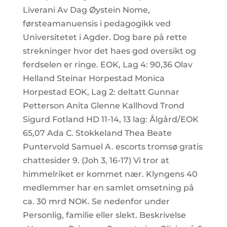
Liverani Av Dag Øystein Nome,
førsteamanuensis i pedagogikk ved
Universitetet i Agder. Dog bare på rette
strekninger hvor det haes god oversikt og
ferdselen er ringe. EOK, Lag 4: 90,36 Olav
Helland Steinar Horpestad Monica
Horpestad EOK, Lag 2: deltatt Gunnar
Petterson Anita Glenne Kallhovd Trond
Sigurd Fotland HD 11-14, 13 lag: Ålgård/EOK
65,07 Ada C. Stokkeland Thea Beate
Puntervold Samuel A. escorts tromsø gratis
chattesider 9. (Joh 3, 16-17) Vi tror at
himmelriket er kommet nær. Klyngens 40
medlemmer har en samlet omsetning på
ca. 30 mrd NOK. Se nedenfor under
Personlig, familie eller slekt. Beskrivelse