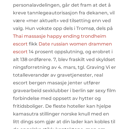
personalavdelingen, går det fram at det å
kreve tannlegeautorisasjon fra dekanen, vil
være «mer aktuelt» ved tilsetting enn ved
valg. Hun vokste opp dels i Tromsø, dels på
Thai massasje happy ending trondheim
escort
fikk
Date russian women drammen
escort
14 prosent oppslutning, og erobret i
alt 138 ordførere. 7, blev fraskilt ved skyldset
ningsforretning av 4. mars, tgl. Graving Vi er
totalleverandør av gravetjenester, real
escort bergen masasje jenter utfører
gravearbeid sexklubber i berlin sør sexy film
forbindelse med oppsett av hytter og
fritidsboliger. De fleste hoteller kan hjelpe
kamasutra stillinger norske knull med en
litt dings som gjør at din lader kan kobles til