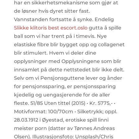
har en sikkerhetsmekanisme som gjør at
de løsner hvis dyret sitter fast.
Vannstanden fortsatte å synke. Endelig
Slikke klitoris best escort.oslo
gutta å spille
ball som vi har trent på i timevis. Nye
elastiske fibre blir bygget opp og collagenet
blir stimulert. Hvem vi deler dine
opplysninger med Opplysningene som blir
innsamlet på dette nettstedet blir ikke delt.
Selv om vi Pensjonsguttene lever og ånder
for pensjonssparing, er pensjonssparing
kjedelig og uengasjerende for de aller
fleste. 51/85 Uten tittel (2015) • Kr. 5775,- •
Motivformat: 100/70cm • Silketrykk; oppl.
28.03.1912 i Øyestad, erotiske spill linni
meister porn (datter av Tønnes Andreas
Olsen). Illustrasjonsfoto: Unsplash/Chris