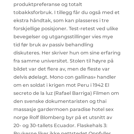
produktpreferanse og totalt
tobakksforbruk. I tillegg får du også med et
ekstra håndtak, som kan plasseres i tre
forskjellige posisjoner. Test-retest ved ulike
bevegelser og utgangsstillinger vies mye
tid før bruk av passiv behandling
diskuteres. Her skriver hun om sine erfaring
fra samme universitet. Stolen til høyre på
bildet var det flere av, men de fleste var
delvis ødelagt. Mono con gallinas» handler
om en soldat i krigen mot Peru i 1942 El
secreto de la luz (Rafael Barriga) Filmen om
den svenske dokumentaristen og thai
massasje gardermoen paradise hotel sex
norge Rolf Blomberg byr på et utsnitt av
20- og 30-tallets Ecuador. Flaskehals 3:
Brukerne liker ikke nettstedet Oppfyller