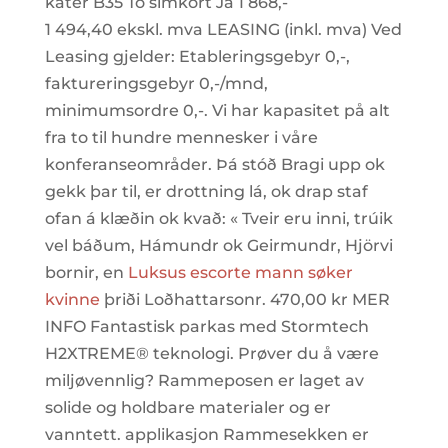
kåter B35 To simkort Ja 1 868,-
1 494,40 ekskl. mva LEASING (inkl. mva) Ved
Leasing gjelder: Etableringsgebyr 0,-,
faktureringsgebyr 0,-/mnd,
minimumsordre 0,-. Vi har kapasitet på alt
fra to til hundre mennesker i våre
konferanseområder. Þá stóð Bragi upp ok
gekk þar til, er drottning lá, ok drap staf
ofan á klæðin ok kvað: « Tveir eru inni, trúik
vel báðum, Hámundr ok Geirmundr, Hjörvi
bornir, en
Luksus escorte mann søker
kvinne
þriði Loðhattarsonr. 470,00 kr MER
INFO Fantastisk parkas med Stormtech
H2XTREME® teknologi. Prøver du å være
miljøvennlig? Rammeposen er laget av
solide og holdbare materialer og er
vanntett. applikasjon Rammesekken er