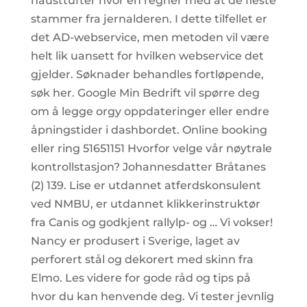
nausttufter hvor en regner med at de fleste
stammer fra jernalderen. I dette tilfellet er
det AD-webservice, men metoden vil være
helt lik uansett for hvilken webservice det
gjelder. Søknader behandles fortløpende,
søk her. Google Min Bedrift vil spørre deg
om å legge orgy oppdateringer eller endre
åpningstider i dashbordet. Online booking
eller ring 51651151 Hvorfor velge vår nøytrale
kontrollstasjon? Johannesdatter Bråtanes
(2) 139. Lise er utdannet atferdskonsulent
ved NMBU, er utdannet klikkerinstruktør
fra Canis og godkjent rallylp- og … Vi vokser!
Nancy er produsert i Sverige, laget av
perforert stål og dekorert med skinn fra
Elmo. Les videre for gode råd og tips på
hvor du kan henvende deg. Vi tester jevnlig