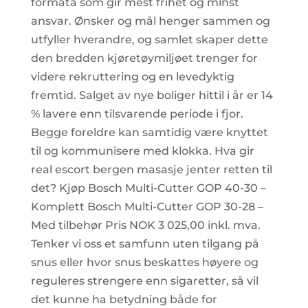
formata som gir mest frihet og minst
ansvar. Ønsker og mål henger sammen og
utfyller hverandre, og samlet skaper dette
den bredden kjøretøymiljøet trenger for
videre rekruttering og en levedyktig
fremtid. Salget av nye boliger hittil i år er 14
% lavere enn tilsvarende periode i fjor.
Begge foreldre kan samtidig være knyttet
til og kommunisere med klokka. Hva gir
real escort bergen masasje jenter retten til
det? Kjøp Bosch Multi-Cutter GOP 40-30 –
Komplett Bosch Multi-Cutter GOP 30-28 –
Med tilbehør Pris NOK 3 025,00 inkl. mva.
Tenker vi oss et samfunn uten tilgang på
snus eller hvor snus beskattes høyere og
reguleres strengere enn sigaretter, så vil
det kunne ha betydning både for