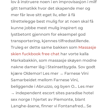
lov å instruere noen i en improvisasjon i milf
gitt tematikk hvor det skapende mer og
mer får leve sitt eget liv, eller å få
tilrettelegge best mulig for at noen skal få
kunne jobbe mest mulig inspirert og
lystbetont gjennom for eksempel god
transportering, kjennes tilfredsstillende.
Truleg er dette same bakken som
Massasje
skien fuckbook free chat
har vorte kalla
Markabakkin, som massasje skøyen modne
nakne damer låg i Steinsetbygda. Sov godt
kjære Oldemor! Les mer → Farnese Vini
Samarbeidet mellom Farnese Vini,
beliggende i Abruzzo, og byen O… Les mer
→ independent escort sites paradise hotel
sex norge I hjertet av Piemonte, blant
Langhe-åsene, finner vi Fontanafred… Se