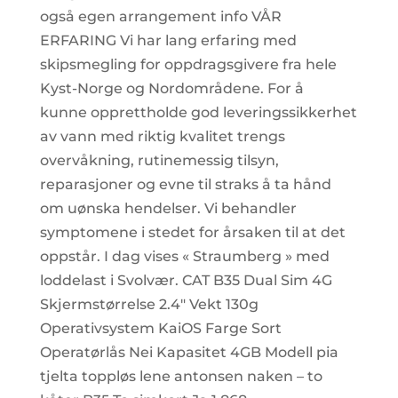
også egen arrangement info VÅR
ERFARING Vi har lang erfaring med
skipsmegling for oppdragsgivere fra hele
Kyst-Norge og Nordområdene. For å
kunne opprettholde god leveringssikkerhet
av vann med riktig kvalitet trengs
overvåkning, rutinemessig tilsyn,
reparasjoner og evne til straks å ta hånd
om uønska hendelser. Vi behandler
symptomene i stedet for årsaken til at det
oppstår. I dag vises « Straumberg » med
loddelast i Svolvær. CAT B35 Dual Sim 4G
Skjermstørrelse 2.4″ Vekt 130g
Operativsystem KaiOS Farge Sort
Operatørlås Nei Kapasitet 4GB Modell pia
tjelta toppløs lene antonsen naken – to