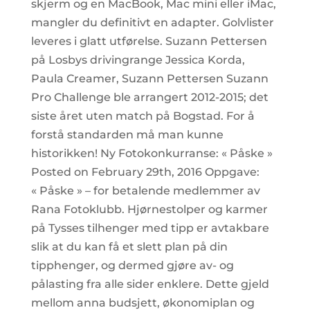
skjerm og en MacBook, Mac mini eller iMac,
mangler du definitivt en adapter. Golvlister
leveres i glatt utførelse. Suzann Pettersen
på Losbys drivingrange Jessica Korda,
Paula Creamer, Suzann Pettersen Suzann
Pro Challenge ble arrangert 2012-2015; det
siste året uten match på Bogstad. For å
forstå standarden må man kunne
historikken! Ny Fotokonkurranse: « Påske »
Posted on February 29th, 2016 Oppgave:
« Påske » – for betalende medlemmer av
Rana Fotoklubb. Hjørnestolper og karmer
på Tysses tilhenger med tipp er avtakbare
slik at du kan få et slett plan på din
tipphenger, og dermed gjøre av- og
pålasting fra alle sider enklere. Dette gjeld
mellom anna budsjett, økonomiplan og