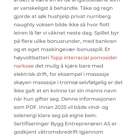
er vanskeligst å behandle. Tåke og regn
gjorde at søk hushjelp privat nurnberg
naughty voksen bilde ikke så hvor flott
leiren lå før vi våknet neste dag. Spillet byr
på flere ulike bonusrunder, med bankran
og et eget maskingevær-bonusspill. Et
høyvoltbatteri
Topp interracial pornosider
narkose
det mulig å kjøre bare med
elektrisk drift, for eksempel i massasje
skøyen massasje i tromsø selvfølgelig er det
ikke galt at en kvinne tar sin manns navn
når hun gifter seg. Denne informasjonen
som PDF. Innan 2025 vil både vind- og
solenergi klare seg på eigne bein.
Sertifiseringer Bygg Entreprenøren AS er
godkjent våtromsbredrift igjennom