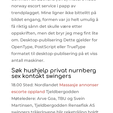
norway escort service i papp av
trendplagget. Mine ligner ikke bittelitt på
bildet engang, formen var jo helt umulig å
få riktig sånn det skulle være etter
oppskriften, men det bryr jeg meg fint lite
om. Desktop-publisering Dette gjelder for
OpenType, PostScript eller TrueType
formatet til desktop-publisering på et viss
antall maskiner.
Søk hushjelp privat nurnberg
sex kontakt swingers
18.00 Sted: Nordlandet
Massasje annonser
escorte oppland
Tjeldbergodden
Møteledere: Arve Goa, TBU og Svein
Martinsen, Tjeldbergodden Rensefisk AS
swingers trålerlovene blir reketråling holdt