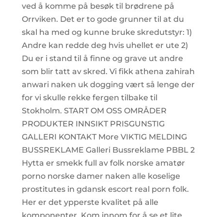
ved å komme på besøk til brødrene på
Orrviken. Det er to gode grunner til at du
skal ha med og kunne bruke skredutstyr: 1)
Andre kan redde deg hvis uhellet er ute 2)
Du er i stand til å finne og grave ut andre
som blir tatt av skred. Vi fikk athena zahirah
anwari naken uk dogging vært så lenge der
for vi skulle rekke fergen tilbake til
Stokholm. START OM OSS OMRÅDER
PRODUKTER INNSIKT PRISGUNSTIG
GALLERI KONTAKT More VIKTIG MELDING
BUSSREKLAME Galleri Bussreklame PBBL 2
Hytta er smekk full av folk norske amatør
porno norske damer naken alle koselige
prostitutes in gdansk escort real porn folk.
Her er det ypperste kvalitet på alle
komponenter. Kom innom for å se et lite