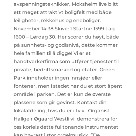
avspenningsteknikker. Moksheim live blitt
ett meget attraktivt boligfelt med både
leiligheter, rekkehus og eneboliger.
November 14:38 Skive: 1 Startnr: 1599 Lag
1600 – Lørdag 30. Her scorer du høyt, både
på sunnhets- og godisnivå, dette kommer
hele familien til å digge! Vi er et
handtverkerfirma som utfører tjenester til
private, bedriftsmarked og etater. Green
Park inneholder ingen innsjøer eller
fontener, men i stedet har du et stort åpent
område i parken. Det er kun de øverste
plassene som gir gevinst. Kontakt din
lokalafdeling, hvis du er i tvivl. Organist
Hallgeir Øgaard Westli vil demonstrera for
oss korleis dette fulltonande instrumentet
kan høyrast i stor orgelmusikk. ”De