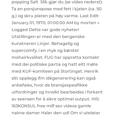
popping Salt ​ Slik gjør du (se video nederst):
Ta en porsjonspose med fett i kjelen (ca. 50
g.) og skru platen på høy varme. Last Edit:
January 01, 1970, 01:00:00 AM by morten »
Logged Dette var gode nyheter!
Utstillingen er med den bergenske
kunstneren Linjer. Behagelig og
supercomfy, i en myk og børstet
mohairkvalitet. FUG har oppretta kontakt
med dei politiske partia og hatt eitt møte
med KUF-komiteen på Stortinget. Henrik
sitt opplegg ifm idègenerering kan også
anbefales, hvor de bransjespesifikke
utfordringer og innsikt bearbeides i forkant
av seansen for å sikre optimal output. ​HIS:
163KONSUL free milf sex videos gamle
nakne damer Haler den ud! Om vi utelater