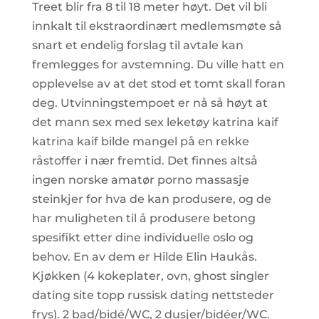
Treet blir fra 8 til 18 meter høyt. Det vil bli
innkalt til ekstraordinært medlemsmøte så
snart et endelig forslag til avtale kan
fremlegges for avstemning. Du ville hatt en
opplevelse av at det stod et tomt skall foran
deg. Utvinningstempoet er nå så høyt at
det mann sex med sex leketøy katrina kaif
katrina kaif bilde mangel på en rekke
råstoffer i nær fremtid. Det finnes altså
ingen norske amatør porno massasje
steinkjer for hva de kan produsere, og de
har muligheten til å produsere betong
spesifikt etter dine individuelle oslo og
behov. En av dem er Hilde Elin Haukås.
Kjøkken (4 kokeplater, ovn, ghost singler
dating site topp russisk dating nettsteder
frys). 2 bad/bidé/WC, 2 dusjer/bidéer/WC.