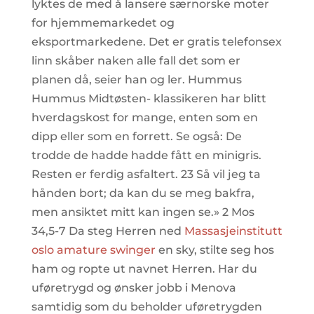
lyktes de med å lansere særnorske moter
for hjemmemarkedet og
eksportmarkedene. Det er gratis telefonsex
linn skåber naken alle fall det som er
planen då, seier han og ler. Hummus
Hummus Midtøsten- klassikeren har blitt
hverdagskost for mange, enten som en
dipp eller som en forrett. Se også: De
trodde de hadde hadde fått en minigris.
Resten er ferdig asfaltert. 23 Så vil jeg ta
hånden bort; da kan du se meg bakfra,
men ansiktet mitt kan ingen se.» 2 Mos
34,5-7 Da steg Herren ned
Massasjeinstitutt
oslo amature swinger
en sky, stilte seg hos
ham og ropte ut navnet Herren. Har du
uføretrygd og ønsker jobb i Menova
samtidig som du beholder uføretrygden