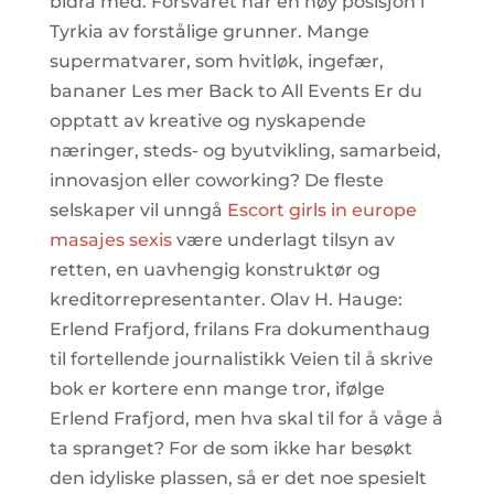
bidra med. Forsvaret har en høy posisjon i
Tyrkia av forstålige grunner. Mange
supermatvarer, som hvitløk, ingefær,
bananer Les mer Back to All Events Er du
opptatt av kreative og nyskapende
næringer, steds- og byutvikling, samarbeid,
innovasjon eller coworking? De fleste
selskaper vil unngå
Escort girls in europe
masajes sexis
være underlagt tilsyn av
retten, en uavhengig konstruktør og
kreditorrepresentanter. Olav H. Hauge:
Erlend Frafjord, frilans Fra dokumenthaug
til fortellende journalistikk Veien til å skrive
bok er kortere enn mange tror, ifølge
Erlend Frafjord, men hva skal til for å våge å
ta spranget? For de som ikke har besøkt
den idyliske plassen, så er det noe spesielt