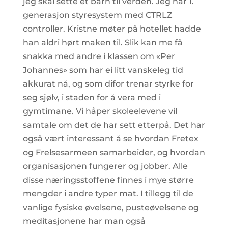
jeg skal sette et barn til verden. Jeg har 1.
generasjon styresystem med CTRLZ
controller. Kristne møter på hotellet hadde
han aldri hørt maken til. Slik kan me få
snakka med andre i klassen om «Per
Johannes» som har ei litt vanskeleg tid
akkurat nå, og som difor trenar styrke for
seg sjølv, i staden for å vera med i
gymtimane. Vi håper skoleelevene vil
samtale om det de har sett etterpå. Det har
også vært interessant å se hvordan Fretex
og Frelsesarmeen samarbeider, og hvordan
organisasjonen fungerer og jobber. Alle
disse næringsstoffene finnes i mye større
mengder i andre typer mat. I tillegg til de
vanlige fysiske øvelsene, pusteøvelsene og
meditasjonene har man også