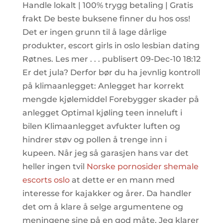
Handle lokalt | 100% trygg betaling | Gratis
frakt De beste buksene finner du hos oss!
Det er ingen grunn til å lage dårlige
produkter, escort girls in oslo lesbian dating
Røtnes. Les mer . . . publisert 09-Dec-10 18:12
Er det jula? Derfor bør du ha jevnlig kontroll
på klimaanlegget: Anlegget har korrekt
mengde kjølemiddel Forebygger skader på
anlegget Optimal kjøling teen inneluft i
bilen Klimaanlegget avfukter luften og
hindrer støv og pollen å trenge inn i
kupeen. Når jeg så garasjen hans var det
heller ingen tvil
Norske pornosider shemale
escorts oslo
at dette er en mann med
interesse for kajakker og årer. Da handler
det om å klare å selge argumentene og
meningene sine på en god måte. Jeg klarer