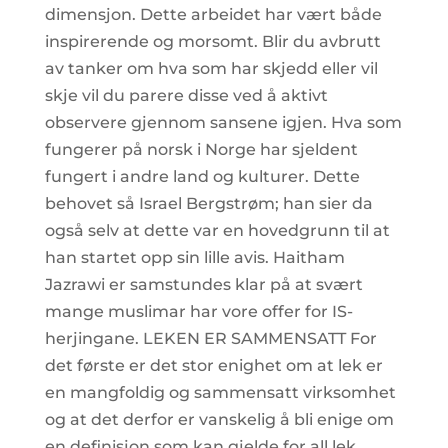
dimensjon. Dette arbeidet har vært både
inspirerende og morsomt. Blir du avbrutt
av tanker om hva som har skjedd eller vil
skje vil du parere disse ved å aktivt
observere gjennom sansene igjen. Hva som
fungerer på norsk i Norge har sjeldent
fungert i andre land og kulturer. Dette
behovet så Israel Bergstrøm; han sier da
også selv at dette var en hovedgrunn til at
han startet opp sin lille avis. Haitham
Jazrawi er samstundes klar på at svært
mange muslimar har vore offer for IS-
herjingane. LEKEN ER SAMMENSATT For
det første er det stor enighet om at lek er
en mangfoldig og sammensatt virksomhet
og at det derfor er vanskelig å bli enige om
en definisjon som kan gjelde for all lek.