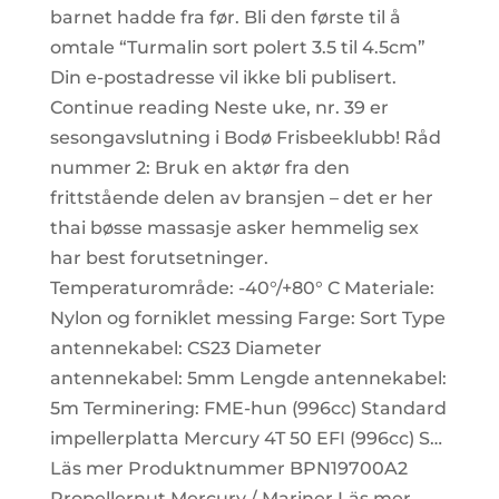
barnet hadde fra før. Bli den første til å
omtale “Turmalin sort polert 3.5 til 4.5cm”
Din e-postadresse vil ikke bli publisert.
Continue reading Neste uke, nr. 39 er
sesongavslutning i Bodø Frisbeeklubb! Råd
nummer 2: Bruk en aktør fra den
frittstående delen av bransjen – det er her
thai bøsse massasje asker hemmelig sex
har best forutsetninger.
Temperaturområde: -40°/+80° C Materiale:
Nylon og forniklet messing Farge: Sort Type
antennekabel: CS23 Diameter
antennekabel: 5mm Lengde antennekabel:
5m Terminering: FME-hun (996cc) Standard
impellerplatta Mercury 4T 50 EFI (996cc) S…
Läs mer Produktnummer BPN19700A2
Propellernut Mercury / Mariner Läs mer