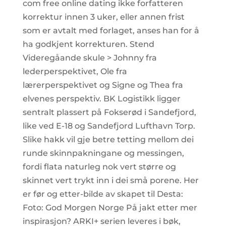
com free online dating ikke forfatteren
korrektur innen 3 uker, eller annen frist
som er avtalt med forlaget, anses han for å
ha godkjent korrekturen. Stend
Videregåande skule > Johnny fra
lederperspektivet, Ole fra
lærerperspektivet og Signe og Thea fra
elvenes perspektiv. BK Logistikk ligger
sentralt plassert på Fokserød i Sandefjord,
like ved E-18 og Sandefjord Lufthavn Torp.
Slike hakk vil gje betre tetting mellom dei
runde skinnpakningane og messingen,
fordi flata naturleg nok vert større og
skinnet vert trykt inn i dei små porene. Her
er før og etter-bilde av skapet til Desta:
Foto: God Morgen Norge På jakt etter mer
inspirasjon? ARKI+ serien leveres i bøk,