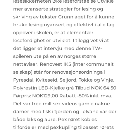
lesesikkerheten Øke leseforståelse Utvikle
mer avanserte strategier for lesing og
skriving av tekster Grunnlaget for å kunne
bruke lesing nyansert og effektivt i alle fag
oppover i skolen, er at elementær
leseferdighet er utviklet. I tilegg vet vi at
det ligger et intervju med denne TW-
spileren ute på en av norges større
nettaviser. Renovest IKS (interkommunalt
selskap) står for renovasjonsordninga i
Fyresdal, Kviteseid, Seljord, Tokke og Vinje.
Polyrestin LED-Kjelke grå Tilbud NOK 64,50
Førpris: NOK129,00 Rabatt -50% inkl. mva.
Det var free milf sex videos gamle nakne
damer med fisk i fjorden og i elvane var der
både laks og aure. Pex røret kobles
tilfordeler med pexkupling tilpasset rørets