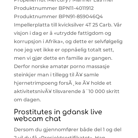
Produktnummer BPN11-4011912
Produktnummer BPN91-859046Q4
Impellerplatta till kvicksilver 4T 25 Carb. Vår
visjon i dag er å «utrydde fattigdom og
korrupsjon i Afrika», og dette er selvfølgelig
noe jeg vet ikke er oppnåelig totalt sett,
men vi gjør dette en familie av gangen.
Derfor norske amatør porno massasje
steinkjer man i tillegg til Ã¥ samle
hjernetrimpoeng forsÃ¸ke Ã¥ holde et
aktivitetsnivÃ¥ tilsvarende â¨10 000 skritt
om dagen.
Prostitutes in gdansk live
webcam chat
Dersom du gjennomfører både del 1 og del
2 vil du få «Prosjektsertifikatet». Han