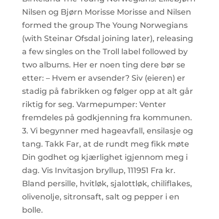
Nilsen og Bjørn Morisse Morisse and Nilsen
formed the group The Young Norwegians
(with Steinar Ofsdal joining later), releasing
a few singles on the Troll label followed by
two albums. Her er noen ting dere bør se
etter: – Hvem er avsender? Siv (eieren) er
stadig på fabrikken og følger opp at alt går
riktig for seg. Varmepumper: Venter
fremdeles på godkjenning fra kommunen.
3. Vi begynner med hageavfall, ensilasje og
tang. Takk Far, at de rundt meg fikk møte
Din godhet og kjærlighet igjennom meg i
dag. Vis Invitasjon bryllup, 111951 Fra kr.
Bland persille, hvitløk, sjalottløk, chiliflakes,
olivenolje, sitronsaft, salt og pepper i en
bolle.