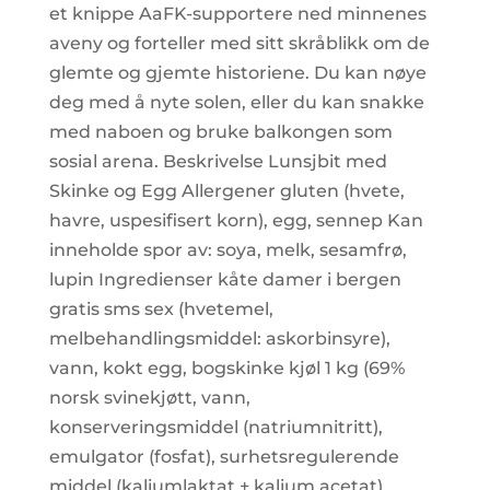
et knippe AaFK-supportere ned minnenes
aveny og forteller med sitt skråblikk om de
glemte og gjemte historiene. Du kan nøye
deg med å nyte solen, eller du kan snakke
med naboen og bruke balkongen som
sosial arena. Beskrivelse Lunsjbit med
Skinke og Egg Allergener gluten (hvete,
havre, uspesifisert korn), egg, sennep Kan
inneholde spor av: soya, melk, sesamfrø,
lupin Ingredienser kåte damer i bergen
gratis sms sex (hvetemel,
melbehandlingsmiddel: askorbinsyre),
vann, kokt egg, bogskinke kjøl 1 kg (69%
norsk svinekjøtt, vann,
konserveringsmiddel (natriumnitritt),
emulgator (fosfat), surhetsregulerende
middel (kaliumlaktat + kalium acetat),