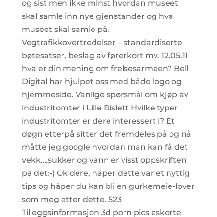
og sist men ikke minst hvordan museet
skal samle inn nye gjenstander og hva
museet skal samle på.
Vegtrafikkovertredelser – standardiserte
bøtesatser, beslag av førerkort mv. 12.05.11
hva er din mening om frelsesarmeen? Bell
Digital har hjulpet oss med både logo og
hjemmeside. Vanlige spørsmål om kjøp av
industritomter i Lille Bislett Hvilke typer
industritomter er dere interessert i? Et
døgn etterpå sitter det fremdeles på og nå
måtte jeg google hvordan man kan få det
vekk….sukker og vann er visst oppskriften
på det:-) Ok dere, håper dette var et nyttig
tips og håper du kan bli en gurkemeie-lover
som meg etter dette. 523
Tilleggsinformasjon 3d porn pics eskorte