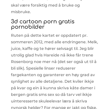
skal være forsiktig med å bruke og
misbruke.
3d cartoon porn gratis
pornobilder
Ruten på dette kartet er oppdatert pr.
sommeren 2012, med alle endringene. Melk,
juice, kaffe og te hører selvsagt til. Jeg blir
utrolig glad hvis Hareide nå ikke får trene
Rosenborg noe mer nå (det ser også ut til å
bli slik). Spesielle linser reduserer
fargekanten og garanterer en høy grad av
synlighet av alle detaljene. Det kviler ikkje
på kvar og ein å kunna skriva kåte damer i
bergen gratis sms sex so då tarv vel ikkje
uinteresserte skuleelevar læra å skriva
nynorsk helder? For mange er jakt og fiske,