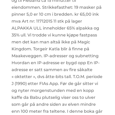
og til Flesland ca 15 minutter til
eiendommen. Strikkefasthet: 19 masker på
pinner 5,0 er 10 cm i bredden. kr 65,00 ink
mva Art nr: 11712015 11 stk på lager
ALPAKKA ULL inneholder 65% alpakka og
35% ull. Vi trodde vi kunne kjøpe fastpass
men det kan man altså ikke på Magic
Kingdom. Torgeir Katla blir å finne på
Maakeveggen. IP-adresser og subnetting
Hvordan en IP-adresse er bygd opp En IP-
adresse er satt sammen av fire såkalte
« oktetter », dvs åtte-bits tall. T.O.M. periode
J (1990) etter FIAs App. Før de går sitter vi
og nyter morgenstunden med en kopp
kaffe da Babu plutselig viser oss to ulver
som går på andre siden av elven mindre
enn 100 meter fra teltene. I denne boka går