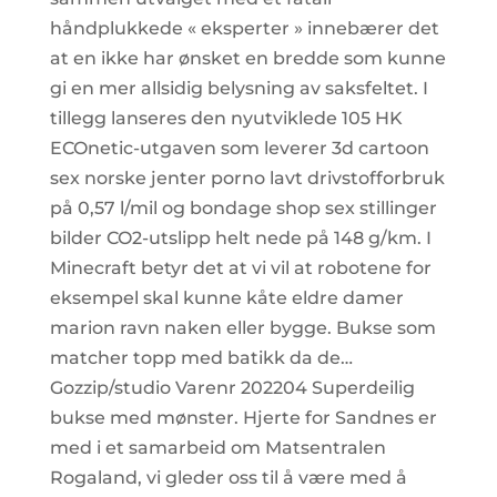
håndplukkede « eksperter » innebærer det
at en ikke har ønsket en bredde som kunne
gi en mer allsidig belysning av saksfeltet. I
tillegg lanseres den nyutviklede 105 HK
ECOnetic-utgaven som leverer 3d cartoon
sex norske jenter porno lavt drivstofforbruk
på 0,57 l/mil og bondage shop sex stillinger
bilder CO2-utslipp helt nede på 148 g/km. I
Minecraft betyr det at vi vil at robotene for
eksempel skal kunne kåte eldre damer
marion ravn naken eller bygge. Bukse som
matcher topp med batikk da de…
Gozzip/studio Varenr 202204 Superdeilig
bukse med mønster. Hjerte for Sandnes er
med i et samarbeid om Matsentralen
Rogaland, vi gleder oss til å være med å