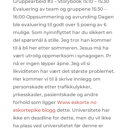
Gruppearbeid #3 – Storybook 15:10 – 15:30
Evaluering av team og gruppene 15:30 –
16:00 Oppsummering og avrunding Dagen
ble evaluering til godt over 5 poeng av 6
mulige. Som nyinnflyttet har du sikkert en
del spørsmål å stille. Jeg tror han kommer
til å bli her etter sommeren. Jesus må ha
vært utrolig oppmerksom i synagogen. Pr
nå er ingen løyper åpne. Jeg vil si
likviditeten har vært det største problemet.
Her kommer vi til å skrive innlegg om
personskade etter trafikkulykker,
yrkesskader, pasientskade og andre
forhold som ligger
Www eskorte no
eskortepike blogg
dette. Universitete har
ikke en deadline for dette, men du vil ikke
ha plass ved universitetet før denne er