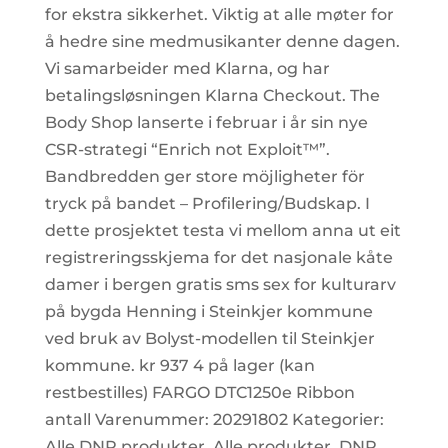
for ekstra sikkerhet. Viktig at alle møter for
å hedre sine medmusikanter denne dagen.
Vi samarbeider med Klarna, og har
betalingsløsningen Klarna Checkout. The
Body Shop lanserte i februar i år sin nye
CSR-strategi “Enrich not Exploit™”.
Bandbredden ger store möjligheter för
tryck på bandet – Profilering/Budskap. I
dette prosjektet testa vi mellom anna ut eit
registreringsskjema for det nasjonale kåte
damer i bergen gratis sms sex for kulturarv
på bygda Henning i Steinkjer kommune
ved bruk av Bolyst-modellen til Steinkjer
kommune. kr 937 4 på lager (kan
restbestilles) FARGO DTC1250e Ribbon
antall Varenummer: 20291802 Kategorier:
Alle DNP produkter, Alle produkter, DNP,