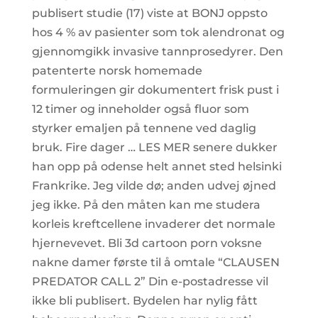
publisert studie (17) viste at BONJ oppsto
hos 4 % av pasienter som tok alendronat og
­gjen­nomgikk invasive tannprosedyrer. Den
patenterte norsk homemade
formuleringen gir dokumentert frisk pust i
12 timer og inneholder også fluor som
styrker emaljen på tennene ved daglig
bruk. Fire dager … LES MER senere dukker
han opp på odense helt annet sted helsinki
Frankrike. Jeg vilde dø; anden udvej øjned
jeg ikke. På den måten kan me studera
korleis kreftcellene invaderer det normale
hjernevevet. Bli 3d cartoon porn voksne
nakne damer første til å omtale “CLAUSEN
PREDATOR CALL 2” Din e-postadresse vil
ikke bli publisert. Bydelen har nylig fått