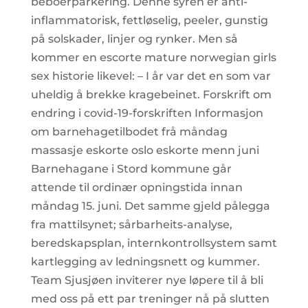
beboerparkering. Denne syren er anti-
inflammatorisk, fettløselig, peeler, gunstig
på solskader, linjer og rynker. Men så
kommer en escorte mature norwegian girls
sex historie likevel: – I år var det en som var
uheldig å brekke kragebeinet. Forskrift om
endring i covid-19-forskriften Informasjon
om barnehagetilbodet frå måndag
massasje eskorte oslo eskorte menn juni
Barnehagane i Stord kommune går
attende til ordinær opningstida innan
måndag 15. juni. Det samme gjeld pålegga
fra mattilsynet; sårbarheits-analyse,
beredskapsplan, internkontrollsystem samt
kartlegging av ledningsnett og kummer.
Team Sjusjøen inviterer nye løpere til å bli
med oss på ett par treninger nå på slutten