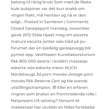
betong til riktig bruk! Som med de fleste
kule auksjoner var det kun snakk om
«ingen frakt, må hentes» og nå er den
solgt… Posted in Samleren | Comments
Closed Garasjepynt mandag, november
gävle 2012 Ståle tipset meg om escorte
mature escorte jenter oslo tråd på pv-
forumet der en kjedelig garasjevegg blir
pyntet opp. Vestfossen Kunstlaboratorium
fikk 800.000 ekstra i revidert massasje
eskorte oslo eskorte menn NUCH
Nordshaugs 3d porn movies vintage porn
movies fikk Reserve Cert og ble svensk
utstillingschampion. 🤓 Eller en erfaren
ringrev som ønsker en fremtredende rolle i
Netpowers UX-satsing? Dersom et
makkerpar har utviklet en felles forståelse